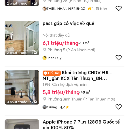
Phường 26
(
P. Bình Thạnh
mới)
2 phút trước
7
1
đã bán
THIỆN NHÂN HIFRIENDZ
pass gấp có việc về quê
Nội thất đầy đủ
6,1 triệu/tháng
60 m²
Phường 5
(
P. An Nhơn
mới)
2 phút trước
8
P
Phan Duy
Khai trương CHDV FULL
NT_gần KCX Tân Thuận_ĐH
UFM_KDC Nam Long New100%
1 PN
Căn hộ dịch vụ, mini
5,8 triệu/tháng
40 m²
Phường Bình Thuận
(
P. Tân Thuận
mới)
3 phút trước
12
4.4
Cường
Apple iPhone 7 Plus 128GB Quốc tế
pin 100% 80%