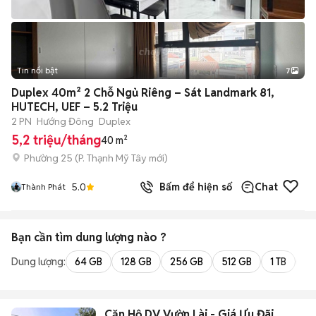
Tin nổi bật
7
+
2
Duplex 40m² 2 Chỗ Ngủ Riêng – Sát Landmark 81,
HUTECH, UEF – 5.2 Triệu
2 PN
Hướng Đông
Duplex
5,2 triệu/tháng
40 m²
Phường 25
(
P. Thạnh Mỹ Tây
mới)
5.0
Bấm để hiện số
Chat
Thành Phát
Bạn cần tìm
dung lượng
nào ?
Dung lượng:
64 GB
128 GB
256 GB
512 GB
1 TB
2 
Căn Hộ DV Vườn Lài - Giá Ưu Đãi