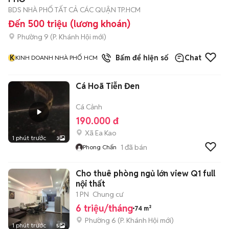
BDS NHÀ PHỐ TẤT CẢ CÁC QUẬN TP.HCM
Đến 500 triệu (lương khoán)
Phường 9
(
P. Khánh Hội
mới)
K
1
đã bán
Bấm để hiện số
Chat
KINH DOANH NHÀ PHỐ HCM
Cá Hoã Tiễn Đen
Cá Cảnh
190.000 đ
Xã Ea Kao
1 phút trước
3
1
đã bán
Phong Chấn
Cho thuê phòng ngủ lớn view Q1 full
nội thất
1 PN
Chung cư
6 triệu/tháng
74 m²
Phường 6
(
P. Khánh Hội
mới)
1 phút trước
5