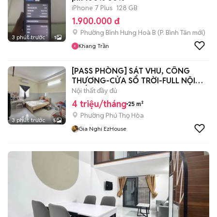
iPhone 7 Plus
128 GB
1.900.000 đ
Phường Bình Hưng Hoà B
(
P. Bình Tân
mới)
3 phút trước
1
Khang Trần
[PASS PHÒNG] SÁT VHU, CÔNG
THƯƠNG-CỬA SỔ TRỜI-FULL NỘI
THẤT
Nội thất đầy đủ
4 triệu/tháng
25 m²
Phường Phú Thọ Hòa
3 phút trước
5
Gia Nghi EzHouse