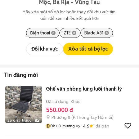
Mộc, Bà Rịa - Vũng Tàu
Hãy xóa một số bộ lọc hoặc thay đổi khu vực tìm 
kiếm để xem nhiều kết quả hơn
Điện thoại
ZTE
Blade A31
Đổi khu vực
Xóa tất cả bộ lọc
Tin đăng mới
Ghế văn phòng lưng lưới thanh lý
Đã sử dụng
Khác
550.000 đ
Phường 8
(
P. Thông Tây Hội
mới)
26 giây trước
1
Đ
4.6
1
đã bán
Đồ Cũ Phương Vy