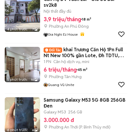
sv2k8
Nội thất đầy đủ
3,9 triệu/tháng
18 m²
Phường An Phú Đông
4 phút trước
7
Gia Nghi Ez House
khai Trương Căn Hộ 1Pn Full
Nt New 100% gần Lote, Đh TDTU,
Rmit, UFM
1 PN
Căn hộ dịch vụ, mini
6 triệu/tháng
45 m²
Phường Tân Hưng
5 phút trước
10
Quang Vũ Unite
Samsung Galaxy M53 5G 8GB 256GB
Đen
Galaxy M53
256 GB
3.000.000 đ
Phường An Thới
(
P. Bình Thủy
mới)
6 phút trước
6