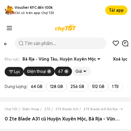
Voucher KFC đến 100k
Tải app
Chỉ có trên app Chợ Tốt
Khu vực:
Bà Rịa - Vũng Tàu, Huyện Xuyên Mộc
Xoá lọc
Điện thoại
67
Giá
Lọc
Dung lượng:
64 GB
128 GB
256 GB
512 GB
1 TB
2 
Chợ Tốt
Điện thoại
ZTE
ZTE Blade A31
ZTE Blade A31 Bà Rịa - Vũng 
0 Zte Blade A31 cũ Huyện Xuyên Mộc, Bà Rịa - Vũng Tàu đẹp