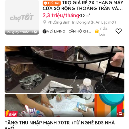
TRỌ GIÁ RẺ 2X THANG MÁY
CỬA SỔ RỘNG THOÁNG TRẦN VĂN
GIÀU TỈNH LỘ 10
2,3 triệu/tháng
30 m²
Phường Bình Trị Đông B
(
P. An Lạc
mới)
7
đã
A LÝ LIVING _ CĂN HỘ CHO
26 giây trước
8
bán
THUÊ TP.HCM - PHÒNG TRỌ
- MBKD - KIOT - CHDV -
CHUNG CƯ - NHÀ Ở
Tin nổi bật
5
TĂNG THU NHẬP MẠNH 70TR +TỪ NGHỀ BDS NHÀ
PHỐ