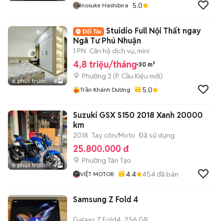
5.0
Inosuke Hashibira
Stuidio Full Nội Thất ngay
Ngã Tư Phú Nhuận
1 PN
Căn hộ dịch vụ, mini
4,8 triệu/tháng
30 m²
Phường 2
(
P. Cầu Kiệu
mới)
6 phút trước
8
5.0
Trần Khánh Dương
Suzuki GSX S150 2018 Xanh 20000
km
2018
Tay côn/Moto
Đã sử dụng
25.800.000 đ
Phường Tân Tạo
6 phút trước
9
4.4
454
đã bán
VIỆT MOTOR
Samsung Z Fold 4
Galaxy Z Fold4
256 GB