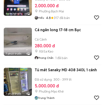
2.000.000 đ
Phường Bạch Mai
6 phút trước
3
4.8
317
đã bán
Hiếu
Cá ngân long 17-18 cm Bạc
Cá Cảnh
280.000 đ
Xã Ea Kao
7 phút trước
1
1
đã bán
Phong Chấn
Tủ mát Sanaky MD 408 340L 1 cánh
Đã sử dụng
300 - 399 lít
5.000.000 đ
Phường Mạo Khê
7 phút trước
1
Trung Thành