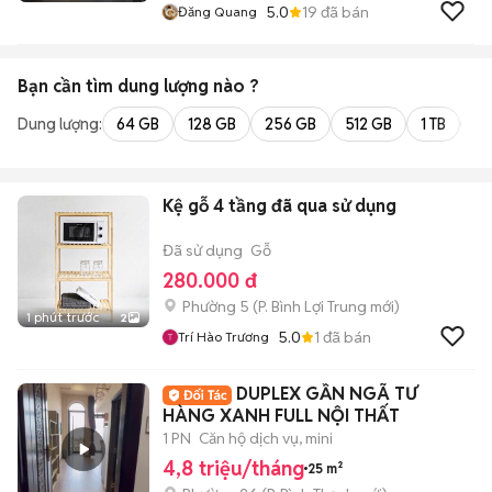
5.0
19
đã bán
Đăng Quang
Bạn cần tìm
dung lượng
nào ?
Dung lượng:
64 GB
128 GB
256 GB
512 GB
1 TB
2 
Kệ gỗ 4 tầng đã qua sử dụng
Đã sử dụng
Gỗ
280.000 đ
Phường 5
(
P. Bình Lợi Trung
mới)
1 phút trước
2
5.0
1
đã bán
Trí Hào Trương
DUPLEX GẦN NGÃ TƯ
HÀNG XANH FULL NỘI THẤT
1 PN
Căn hộ dịch vụ, mini
4,8 triệu/tháng
25 m²