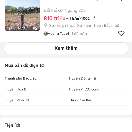
Đất thổ cư
Ngang 20 m
810 triệu
< 1 tr/m²
1002 m²
Xã Thuận Hòa
(
Xã Hàm Thuận Bắc
mới)
1 phút trước
5
1
đã bán
Hoang Tuyet
Xem thêm
Mua bán đồ điện tử
Thành phố Bạc Liêu
Huyện Đông Hải
Huyện Hòa Bình
Huyện Phước Long
Huyện Vĩnh Lợi
Thị xã Giá Rai
Tiện ích