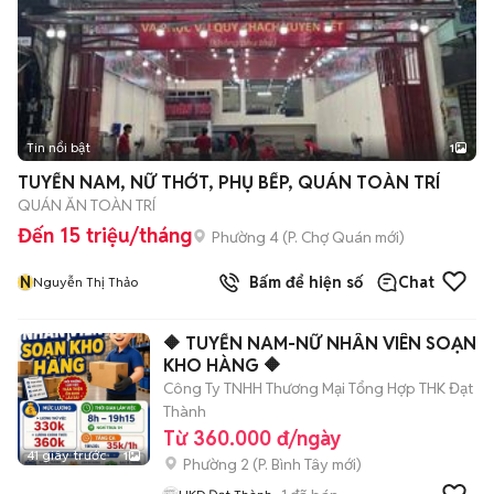
Tin nổi bật
1
TUYỂN NAM, NỮ THỚT, PHỤ BẾP, QUÁN TOÀN TRÍ
QUÁN ĂN TOÀN TRÍ
Đến 15 triệu/tháng
Phường 4
(
P. Chợ Quán
mới)
N
Bấm để hiện số
Chat
Nguyễn Thị Thảo
🔶 TUYỂN NAM-NỮ NHÂN VIÊN SOẠN
KHO HÀNG 🔶
Công Ty TNHH Thương Mại Tổng Hợp THK Đạt
Thành
Từ 360.000 đ/ngày
41 giây trước
1
Phường 2
(
P. Bình Tây
mới)