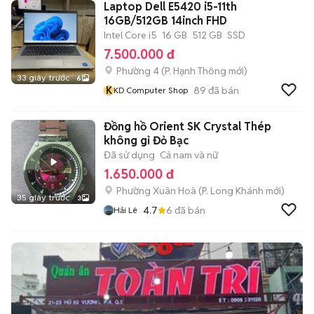
Laptop Dell E5420 i5-11th
16GB/512GB 14inch FHD
Intel Core i5
16 GB
512 GB
SSD
7.500.000 đ
Phường 4
(
P. Hạnh Thông
mới)
33 giây trước
6
K
89
đã bán
KD Computer Shop
Đồng hồ Orient SK Crystal Thép
không gỉ Đỏ Bạc
Đã sử dụng
Cả nam và nữ
1.650.000 đ
Phường Xuân Hoà
(
P. Long Khánh
mới)
35 giây trước
3
4.7
6
đã bán
Hải Lê