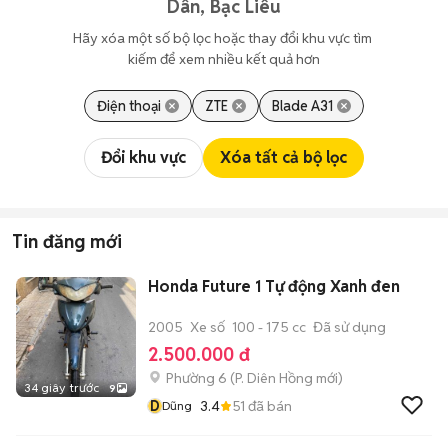
Dân, Bạc Liêu
Hãy xóa một số bộ lọc hoặc thay đổi khu vực tìm 
kiếm để xem nhiều kết quả hơn
Điện thoại
ZTE
Blade A31
Đổi khu vực
Xóa tất cả bộ lọc
Tin đăng mới
Honda Future 1 Tự động Xanh đen
2005
Xe số
100 - 175 cc
Đã sử dụng
2.500.000 đ
Phường 6
(
P. Diên Hồng
mới)
34 giây trước
9
D
3.4
51
đã bán
Dũng