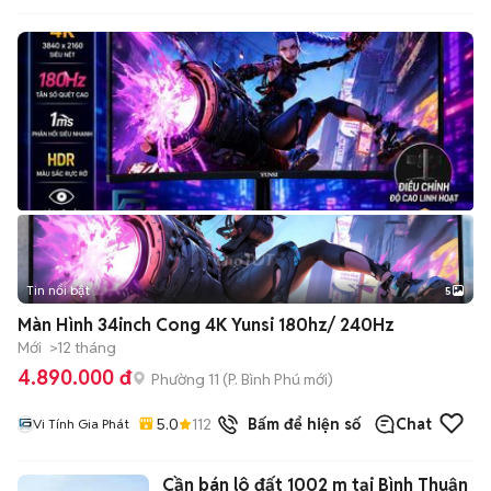
Tin nổi bật
5
Màn Hình 34inch Cong 4K Yunsi 180hz/ 240Hz
Mới
>12 tháng
4.890.000 đ
Phường 11
(
P. Bình Phú
mới)
5.0
112
đã bán
Bấm để hiện số
Chat
Vi Tính Gia Phát
Cần bán lô đất 1002 m tại Bình Thuận