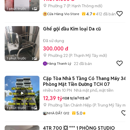
Phường 7
(
P. Hạnh Thông
mới)
1 phút trước
5
4.7
412
đã bán
Cửa Hàng Vio Store
Ghế gội đầu Kim loại Da cũ
Đã sử dụng
300.000 đ
Phường 22
(
P. Thạnh Mỹ Tây
mới)
1 phút trước
2
22
đã bán
Hàng Thanh Lý
Cặp Tòa Nhà 5 Tầng Có Thang Máy 34
Phòng Mặt Tiền Đường TCH 07
nhiều hơn 10 PN
Nhà mặt phố, mặt tiền
12,39 tỷ
108 tr/m²
115 m²
Phường Tân Chánh Hiệp
(
P. Trung Mỹ Tây
mới
1 phút trước
11
5.0
NHÀ ĐẤT Q12
4TR 700 💥 *** 1 PHÒNG STUDIO