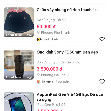
Nội
Chân váy nhung nữ đen thanh lịch
Đã sử dụng
Đồ nữ
50.000 đ
Phường Phú Thạnh
1 phút trước
2
N
Nguyễn Linh
Ống kính Sony FE 50mm Đen đẹp
Đã sử dụng (chưa sửa chữa)
3.500.000 đ
Phường Hải Châu I
1 phút trước
4
3
đã bán
Tấn Hùng
Apple iPad Gen 9 64GB Bạc Đã qua
sử dụng
iPad Gen 9
64 GB