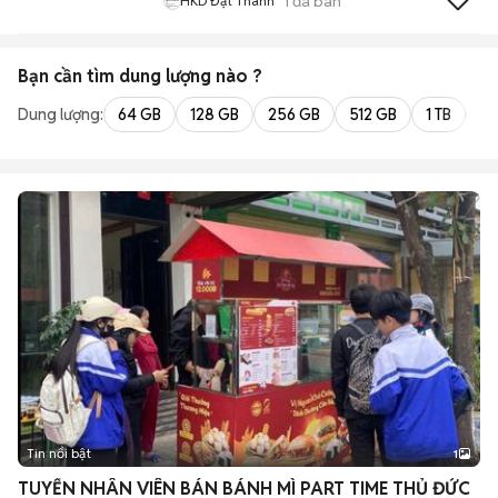
1
đã bán
HKD Đạt Thành
Bạn cần tìm
dung lượng
nào ?
Dung lượng:
64 GB
128 GB
256 GB
512 GB
1 TB
2 
Tin nổi bật
1
TUYỂN NHÂN VIÊN BÁN BÁNH MÌ PART TIME THỦ ĐỨC