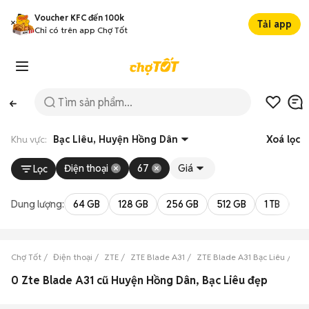
Voucher KFC đến 100k
Tải app
Chỉ có trên app Chợ Tốt
Khu vực:
Bạc Liêu, Huyện Hồng Dân
Xoá lọc
Điện thoại
67
Giá
Lọc
Dung lượng:
64 GB
128 GB
256 GB
512 GB
1 TB
2 
Chợ Tốt
Điện thoại
ZTE
ZTE Blade A31
ZTE Blade A31 Bạc Liêu
ZT
0 Zte Blade A31 cũ Huyện Hồng Dân, Bạc Liêu đẹp