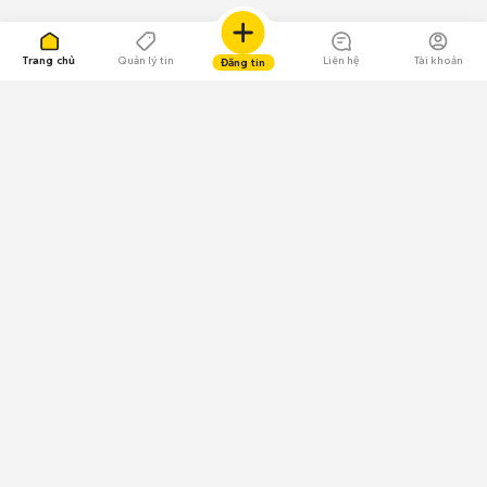
Trang chủ
Quản lý tin
Liên hệ
Tài khoản
Đăng tin
109.000 Bình chọn
Tải ứng dụng Chợ Tốt
Về Chợ Tốt
Quy chế sàn
Chính sách bảo mật
Giải quyết tranh chấp
CÔNG TY TNHH CHỢ TỐT - Người đại diện theo pháp luật:
Nguyễn Trọng Tấn; GPDKKD: 0312120782 do Sở KH & ĐT TP.HCM cấp ngày
11/01/2013;
GPMXH: 185/GP-BTTTT do Bộ Thông tin và Truyền thông
cấp ngày 09/07/2024 - Chịu trách nhiệm
nội dung: Trần Hoàng Ly.
Chính sách sử dụng