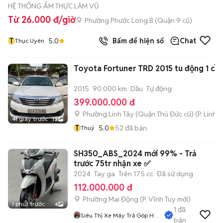
HỆ THỐNG ẨM THỰC LÂM VŨ
Từ 26.000 đ/giờ
Phường Phước Long B (Quận 9 cũ)
T
5.0
Bấm để hiện số
Chat
Thục Uyên
Toyota Fortuner TRD 2015 tu động 1 cầ
2015
90.000 km
Dầu
Tự động
399.000.000 đ
Phường Linh Tây (Quận Thủ Đức cũ)
(
P. Linh 
41 giây trước
12
T
5.0
52
đã bán
Thuý
SH350_ABS_2024 mới 99% - Trả
trước 75tr nhận xe ✅
2024
Tay ga
Trên 175 cc
Đã sử dụng
112.000.000 đ
Phường Mai Động
(
P. Vĩnh Tuy
mới)
1 phút trước
4
1
đã
Siêu Thị Xe Máy Trả Góp Hà
bán