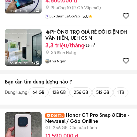
4.500.000 đ
Phường 10
(
P. Gò Vấp
mới)
1 phút trước
3
5.0
LuxthumuaGoVap
🔥PHÒNG TRỌ GIÁ RẺ ĐỐI ĐIỆN ĐH
VĂN HIẾN, UEH CS N
3,3 triệu/tháng
25 m²
Xã Bình Hưng
Thu Ngan
1 phút trước
12
Bạn cần tìm
dung lượng
nào ?
Dung lượng:
64 GB
128 GB
256 GB
512 GB
1 TB
2 
Honor GT Pro Snap 8 Elite -
Newseal / Góp Onlline
GT
256 GB
Còn bảo hành
11.590.000 đ