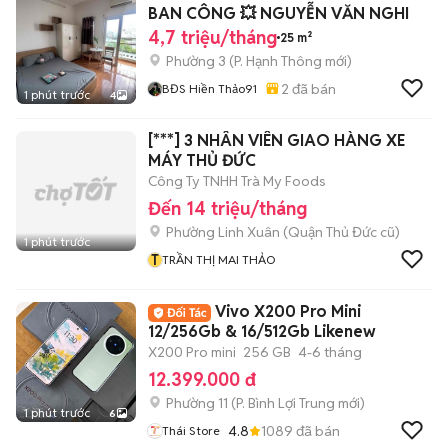
BAN CÔNG 💥 NGUYỄN VĂN NGHI
4,7 triệu/tháng
25 m²
Phường 3
(
P. Hạnh Thông
mới)
2
đã bán
BĐS Hiền Thảo91
1 phút trước
4
[***] 3 NHÂN VIÊN GIAO HÀNG XE
MÁY THỦ ĐỨC
Công Ty TNHH Trà My Foods
Đến 14 triệu/tháng
Phường Linh Xuân (Quận Thủ Đức cũ)
1 phút trước
T
TRẦN THỊ MAI THẢO
Vivo X200 Pro Mini
12/256Gb & 16/512Gb Likenew
X200 Pro mini
256 GB
4-6 tháng
12.399.000 đ
Phường 11
(
P. Bình Lợi Trung
mới)
1 phút trước
6
4.8
1089
đã bán
Thái Store