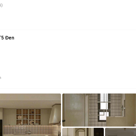
i)
T5 Đen
n