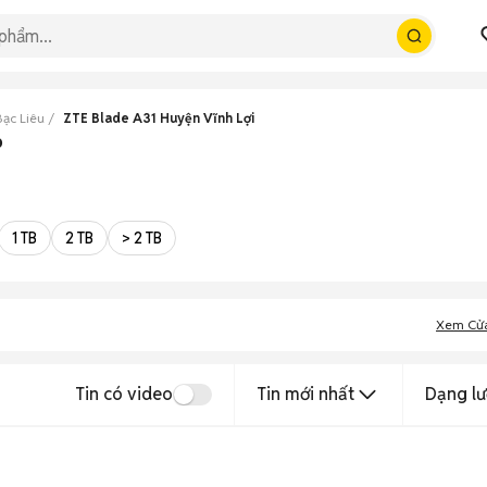
Bạc Liêu
ZTE Blade A31 Huyện Vĩnh Lợi
p
1 TB
2 TB
> 2 TB
Xem Cử
Tin có video
Tin mới nhất
Dạng lư