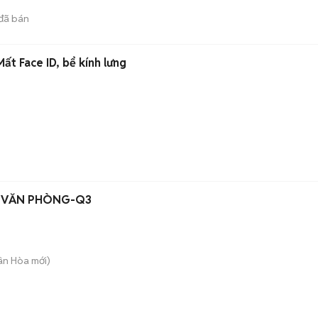
đã bán
t Face ID, bể kính lưng
H VĂN PHÒNG-Q3
uân Hòa
mới)