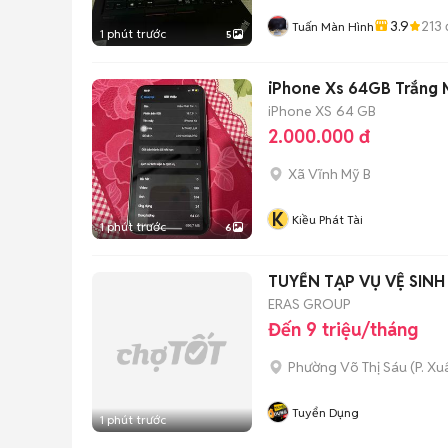
3.9
213
Tuấn Màn Hình
1 phút trước
5
iPhone Xs 64GB Trắng Mấ
iPhone XS
64 GB
2.000.000 đ
Xã Vĩnh Mỹ B
K
Kiều Phát Tài
1 phút trước
6
TUYỂN TẠP VỤ VỆ SIN
ERAS GROUP
Đến 9 triệu/tháng
Phường Võ Thị Sáu
(
P. X
Tuyển Dụng
1 phút trước