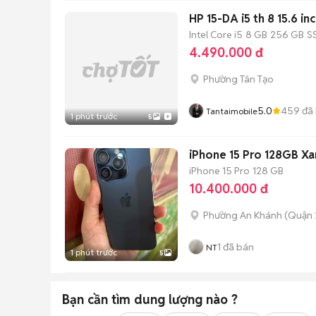
HP 15-DA i5 th 8 15.6 i
Intel Core i5
8 GB
256 GB
S
4.490.000 đ
Phường Tân Tạo
5.0
459
đã
Tantaimobile
1 phút trước
5
iPhone 15 Pro 128GB Xa
iPhone 15 Pro
128 GB
10.400.000 đ
Phường An Khánh (Quận 
1
đã bán
NT
1 phút trước
5
Bạn cần tìm
dung lượng
nào ?