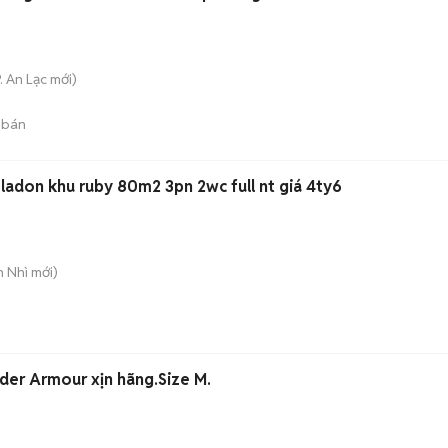
. An Lạc
mới)
 bán
ladon khu ruby 80m2 3pn 2wc full nt giá 4ty6
n Nhì
mới)
der Armour xịn hãng.Size M.