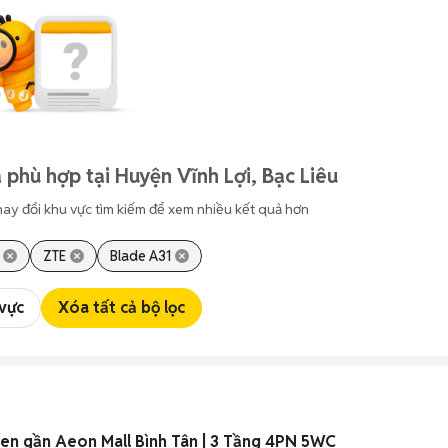
 phù hợp tại Huyện Vĩnh Lợi, Bạc Liêu
hay đổi khu vực tìm kiếm để xem nhiều kết quả hơn
ZTE
Blade A31
 vực
Xóa tất cả bộ lọc
 Sen gần Aeon Mall Bình Tân | 3 Tầng 4PN 5WC