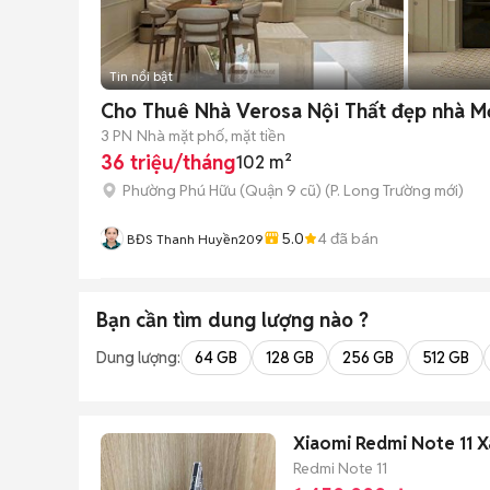
Tin nổi bật
Cho Thuê Nhà Verosa Nội Thất đẹp nhà M
3 PN
Nhà mặt phố, mặt tiền
36 triệu/tháng
102 m²
Phường Phú Hữu (Quận 9 cũ)
(
P. Long Trường
mới)
5.0
4
đã bán
BĐS Thanh Huyền209
Bạn cần tìm
dung lượng
nào ?
Dung lượng:
64 GB
128 GB
256 GB
512 GB
Xiaomi Redmi Note 11
Redmi Note 11