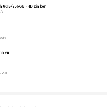
nch 8GB/256GB FHD zin ken
SD
 bán
nh vn
2 cũ)