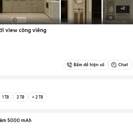
+
2
ới view công viêng
Bấm để hiện số
Chat
1 TB
2 TB
> 2 TB
 Xám 5000 mAh