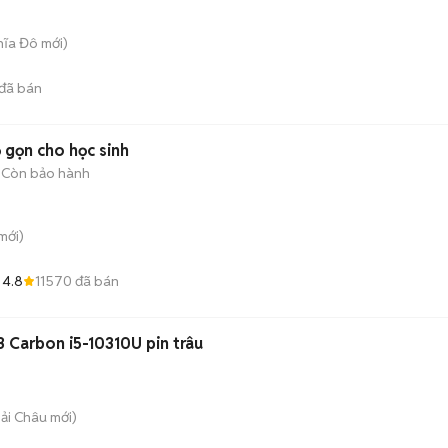
hĩa Đô
mới)
đã bán
 gọn cho học sinh
Còn bảo hành
mới)
4.8
11570
đã bán
3 Carbon i5-10310U pin trâu
Hải Châu
mới)