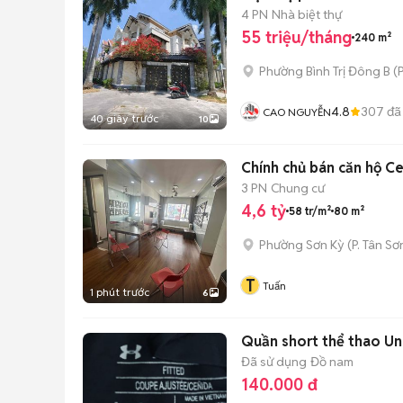
4 PN
Nhà biệt thự
55 triệu/tháng
240 m²
Phường Bình Trị Đông B
(
P
4.8
307
đã
CAO NGUYỄN
40 giây trước
10
Chính chủ bán căn hộ Ce
3 PN
Chung cư
4,6 tỷ
58 tr/m²
80 m²
Phường Sơn Kỳ
(
P. Tân Sơ
T
Tuấn
1 phút trước
6
Quần short thể thao Un
Đã sử dụng
Đồ nam
140.000 đ