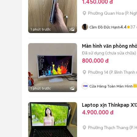
1.450.000 đ
Phường Quan Hoa
(
P. Ng
4.4
37
Cầm Đồ Đức Hạnh
1 phút trước
3
Màn hình văn phòng nhỏ
Đã sử dụng (chưa sửa chữa)
800.000 đ
Phường 14
(
P. Bình Thạnh
Cửa Hàng Toàn Màn Hình
1 phút trước
1
Laptop xịn Thinkpap X1
4.900.000 đ
Phường Thạch Thang
(
P. 