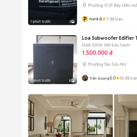
Phường 12
(
P. Bảy Hiền
mớ
P
4.8
7
đã bán
PNP
1 phút trước
3
Loa Subwoofer Edifier 
Dưới 100W
Hết bảo hành
1.500.000 đ
Phường Tân Sơn Nhì
5.0
16
đã bá
Trần Quang
1 phút trước
5