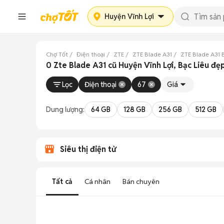
Huyện Vĩnh Lợi
Chợ Tốt
Điện thoại
ZTE
ZTE Blade A31
ZTE Blade A31 
0 Zte Blade A31 cũ Huyện Vĩnh Lợi, Bạc Liêu đẹ
Lọc
Điện thoại
67
Giá
Dung lượng:
64 GB
128 GB
256 GB
512 GB
Siêu thị điện tử
Tất cả
Cá nhân
Bán chuyên