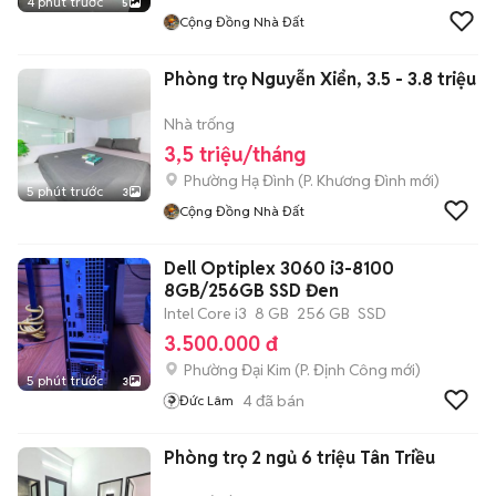
4 phút trước
5
Cộng Đồng Nhà Đất
Phòng trọ Nguyễn Xiển, 3.5 - 3.8 triệu
Nhà trống
3,5 triệu/tháng
Phường Hạ Đình
(
P. Khương Đình
mới)
5 phút trước
3
Cộng Đồng Nhà Đất
Dell Optiplex 3060 i3-8100
8GB/256GB SSD Đen
Intel Core i3
8 GB
256 GB
SSD
3.500.000 đ
Phường Đại Kim
(
P. Định Công
mới)
5 phút trước
3
4
đã bán
Đức Lâm
Phòng trọ 2 ngủ 6 triệu Tân Triều