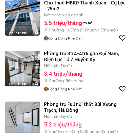
Cho thuê MBKD Thanh Xuân - Cự Lộc
- 25m2
Mặt bằng kinh doanh
5,5 triệu/tháng
25 m²
Phường Hạ Đình
(
P. Khương Đình
mới)
1 phút trước
5
Cộng Đồng Nhà Đất
Phòng trọ 3tr4-4tr5 gần Đại Nam,
Điện Lực Tổ 7 Huyền Kỳ
Nội thất đầy đủ
3,4 triệu/tháng
Phường Kiến Hưng
1 phút trước
2
Cộng Đồng Nhà Đất
Phòng trọ Full nội thất Bùi Xương
Trạch, Hà Đông
Nội thất đầy đủ
5,2 triệu/tháng
Phường Hạ Đình
(
P. Khương Đình
mới)