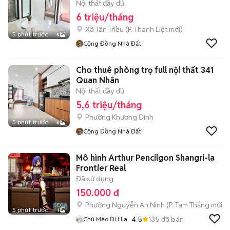
Nội thất đầy đủ
6 triệu/tháng
Xã Tân Triều
(
P. Thanh Liệt
mới)
5 phút trước
5
Cộng Đồng Nhà Đất
Cho thuê phòng trọ full nội thất 341
Quan Nhân
Nội thất đầy đủ
5,6 triệu/tháng
Phường Khương Đình
5 phút trước
5
Cộng Đồng Nhà Đất
Mô hình Arthur Pencilgon Shangri-la
Frontier Real
Đã sử dụng
150.000 đ
Phường Nguyễn An Ninh
(
P. Tam Thắng
mới)
5 phút trước
1
4.5
135
đã bán
Chú Mèo Đi Hia