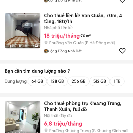
Cộng Đồng Nhà Đất
Cho thuê liền kề Văn Quán, 70m, 4
tầng, 18tr/th
Nhà phố liền kề
18 triệu/tháng
70 m²
Phường Văn Quán
(
P. Hà Đông
mới)
4 phút trước
4
Cộng Đồng Nhà Đất
Bạn cần tìm
dung lượng
nào ?
Dung lượng:
64 GB
128 GB
256 GB
512 GB
1 TB
2 
Cho thuê phòng trọ Khương Trung,
Thanh Xuân, full đồ
Nội thất đầy đủ
6,8 triệu/tháng
Phường Khương Trung
(
P. Khương Đình
mới)