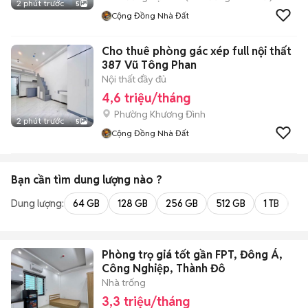
2 phút trước
5
Cộng Đồng Nhà Đất
Cho thuê phòng gác xép full nội thất
387 Vũ Tông Phan
Nội thất đầy đủ
4,6 triệu/tháng
Phường Khương Đình
2 phút trước
5
Cộng Đồng Nhà Đất
Bạn cần tìm
dung lượng
nào ?
Dung lượng:
64 GB
128 GB
256 GB
512 GB
1 TB
2 
Phòng trọ giá tốt gần FPT, Đông Á,
Công Nghiệp, Thành Đô
Nhà trống
3,3 triệu/tháng