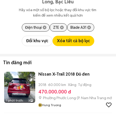
Long, Bạc Liêu
Hãy xóa một số bộ lọc hoặc thay đổi khu vực tìm 
kiếm để xem nhiều kết quả hơn
Điện thoại
ZTE
Blade A31
Đổi khu vực
Xóa tất cả bộ lọc
Tin đăng mới
Nissan X-Trail 2018 Đỏ đen
2018
60.000 km
Xăng
Tự động
470.000.000 đ
Phường Phước Long
(
P. Nam Nha Trang
mới)
1 phút trước
2
H
Hung Truong