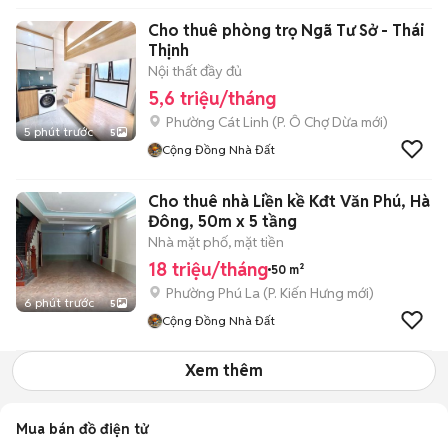
Cho thuê phòng trọ Ngã Tư Sở - Thái
Thịnh
Nội thất đầy đủ
5,6 triệu/tháng
Phường Cát Linh
(
P. Ô Chợ Dừa
mới)
5 phút trước
5
Cộng Đồng Nhà Đất
Cho thuê nhà Liền kề Kđt Văn Phú, Hà
Đông, 50m x 5 tầng
Nhà mặt phố, mặt tiền
18 triệu/tháng
50 m²
Phường Phú La
(
P. Kiến Hưng
mới)
6 phút trước
5
Cộng Đồng Nhà Đất
Xem thêm
Mua bán đồ điện tử