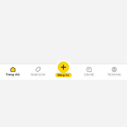
Trang chủ
Quản lý tin
Liên hệ
Tài khoản
Đăng tin
109.000 Bình chọn
Tải ứng dụng Chợ Tốt