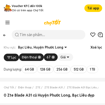
Voucher KFC đến 100k
Tải app
Chỉ có trên app Chợ Tốt
Khu vực:
Bạc Liêu, Huyện Phước Long
Xoá lọc
Điện thoại
67
Giá
Lọc
Dung lượng:
64 GB
128 GB
256 GB
512 GB
1 TB
2 
Chợ Tốt
Điện thoại
ZTE
ZTE Blade A31
ZTE Blade A31 Bạc Liêu
ZT
0 Zte Blade A31 cũ Huyện Phước Long, Bạc Liêu đẹp