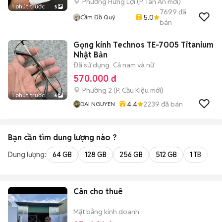
Phường Hưng Lợi
(
P. Tân An
mới)
1 phút trước
5
7699
đã
5.0
Cầm Đồ Quý
bán
Mobile
Gọng kính Technos TE-7005 Titanium
Nhật Bản
Đã sử dụng
Cả nam và nữ
570.000 đ
Phường 2
(
P. Cầu Kiệu
mới)
1 phút trước
6
4.4
2239
đã bán
DAI NGUYEN
Bạn cần tìm
dung lượng
nào ?
Dung lượng:
64 GB
128 GB
256 GB
512 GB
1 TB
2 
Cân cho thuê
Mặt bằng kinh doanh