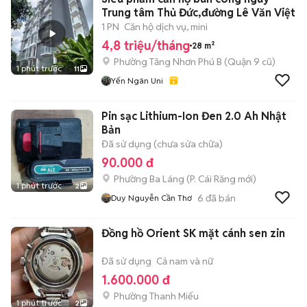
Trung tâm Thủ Đức,đường Lê Văn Việt
1 PN
Căn hộ dịch vụ, mini
4,8 triệu/tháng
28 m²
Phường Tăng Nhơn Phú B (Quận 9 cũ)
1 phút trước
11
Yến Ngân Uni
Pin sạc Lithium-Ion Đen 2.0 Ah Nhật
Bản
Đã sử dụng (chưa sửa chữa)
90.000 đ
Phường Ba Láng
(
P. Cái Răng
mới)
1 phút trước
2
6
đã bán
Duy Nguyễn Cần Thơ
Đồng hồ Orient SK mặt cánh sen zin
Đã sử dụng
Cả nam và nữ
1.600.000 đ
Phường Thanh Miếu
1 phút trước
2