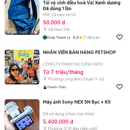
Túi vệ sinh điều hoà Vải Xanh dương
Đã dùng 1 lần
Mới
Cả nam và nữ
50.000 đ
Xã Nam Sơn
41 giây trước
1
5.0
17
đã bán
Shop Thanh Lý
NHÂN VIÊN BÁN HÀNG PETSHOP
CÔNG TY TNHH THÚ CƯNG FATO
Từ 7 triệu/tháng
Phường Long Bình (Quận 9 cũ)
1 phút trước
2
Thanh Thảo
Máy ảnh Sony NEX 5N Bạc + Kit
Đã sử dụng (chưa sửa chữa)
5.400.000 đ
Phường 12
(
P. Bảy Hiền
mới)