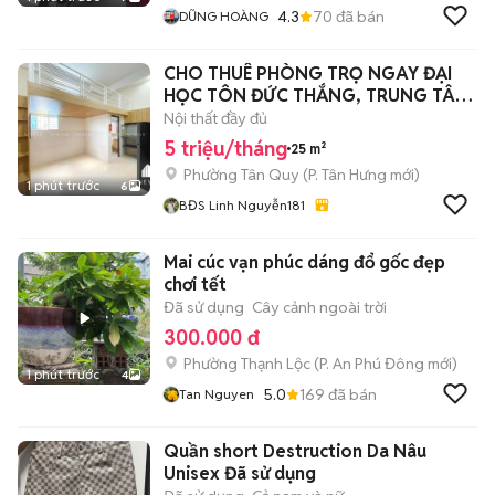
4.3
70
đã bán
DŨNG HOÀNG
CHO THUÊ PHÒNG TRỌ NGAY ĐẠI
HỌC TÔN ĐỨC THẮNG, TRUNG TÂM
QUẬN 7
Nội thất đầy đủ
5 triệu/tháng
25 m²
Phường Tân Quy
(
P. Tân Hưng
mới)
1 phút trước
6
BĐS Linh Nguyễn181
Mai cúc vạn phúc dáng đổ gốc đẹp
chơi tết
Đã sử dụng
Cây cảnh ngoài trời
300.000 đ
Phường Thạnh Lộc
(
P. An Phú Đông
mới)
1 phút trước
4
5.0
169
đã bán
Tan Nguyen
Quần short Destruction Da Nâu
Unisex Đã sử dụng