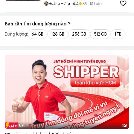
4.4
89
đã bán
Hoàng Hưng
Bạn cần tìm
dung lượng
nào ?
Dung lượng:
64 GB
128 GB
256 GB
512 GB
1 TB
2 
Tin nổi bật
1