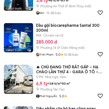
3,8 tỷ
46 tr/m²
83 m²
Phường An Thới
(
P. Bình Thủy
mới)
1 phút trước
12
15
đã bán
Ken
Dầu gội biocarepharma Santal 300
200ml
Mới
Cả nam và nữ
285.000 đ
Phường 14
(
P. Diên Hồng
mới)
1 phút trước
1
5.0
14
đã bán
Trân Phạm
🔥 CHỦ ĐANG THỞ RẤT GẤP – HẠ
CHÀO LẦN THỨ 4 - GARA Ô TÔ –
FULL NỘI THẤT
5 PN
Nhà ngõ, hẻm
6,9 tỷ
138 tr/m²
50 m²
Phường Tân Tạo
1 phút trước
10
5.0
Phát Nguyễn
Siêu phẩm căn hộ ban công ngay