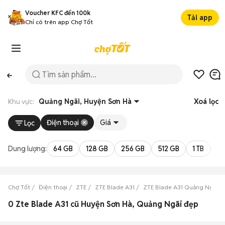
Voucher KFC đến 100k
Tải app
Chỉ có trên app Chợ Tốt
Khu vực:
Quảng Ngãi, Huyện Sơn Hà
Xoá lọc
Điện thoại
Giá
Lọc
Dung lượng:
64 GB
128 GB
256 GB
512 GB
1 TB
2 
Chợ Tốt
Điện thoại
ZTE
ZTE Blade A31
ZTE Blade A31 Quảng Ngãi
0 Zte Blade A31 cũ Huyện Sơn Hà, Quảng Ngãi đẹp