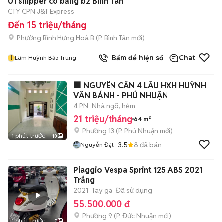
01 shipper có bằng b2 Bình Tân
CTY CPN J&T Express
Đến 15 triệu/tháng
Phường Bình Hưng Hoà B
(
P. Bình Tân
mới)
l
Bấm để hiện số
Chat
Lâm Huỳnh Bảo Trung
🏢 NGUYÊN CĂN 4 LẦU HXH HUỲNH
VĂN BÁNH - PHÚ NHUẬN
4 PN
Nhà ngõ, hẻm
21 triệu/tháng
64 m²
Phường 13
(
P. Phú Nhuận
mới)
1 phút trước
10
3.5
8
đã bán
Nguyễn Đạt
Piaggio Vespa Sprint 125 ABS 2021
Trắng
2021
Tay ga
Đã sử dụng
55.500.000 đ
Phường 9
(
P. Đức Nhuận
mới)
1 phút trước
7