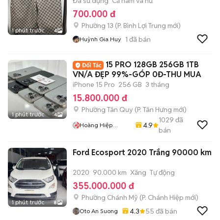
Đã sử dụng
Cả nam và nữ
700.000 đ
Phường 13
(
P. Bình Lợi Trung
mới)
1 phút trước
4
1
đã bán
Huỳnh Gia Huy
15 PRO 128GB 256GB 1TB
VN/A ĐẸP 99%-GÓP 0Đ-THU MUA
iPhone 15 Pro
256 GB
3 tháng
15.800.000 đ
Phường Tân Quy
(
P. Tân Hưng
mới)
1 phút trước
4
1029
đã
4.9
Hoàng Hiệp
bán
Mobile
Ford Ecosport 2020 Trắng 90000 km
2020
90.000 km
Xăng
Tự động
355.000.000 đ
Phường Chánh Mỹ
(
P. Chánh Hiệp
mới)
1 phút trước
8
4.3
55
đã bán
Oto An Suong