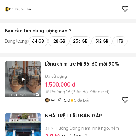
B
Bùi Ngọc Hải
Bạn cần tìm
dung lượng
nào ?
Dung lượng:
64 GB
128 GB
256 GB
512 GB
1 TB
2 
Lồng chim tre Mi 56-60 mới 90%
Đã sử dụng
1.500.000 đ
Phường 16
(
P. An Hội Đông
mới)
1 phút trước
2
5.0
5
đã bán
Đat Đỗ
NHÀ TRỆT LẦU BÁN GẤP
3 PN
Hướng Đông Nam
Nhà ngõ, hẻm