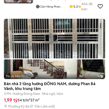
1 phút trước
4
466
đã
5.0
Cửa Hàng Phan
bán
Nguyen
Tin ưu tiên
12
+
2
Bán nhà 3 tầng hướng ĐÔNG NAM, đường Phan Bá
Vành, khu trung tâm
3 PN
Hướng Đông Nam
Nhà ngõ, hẻm
1,99 tỷ
54 tr/m²
37 m²
Phường Kỳ Bá
(
P. Trần Lãm
mới)