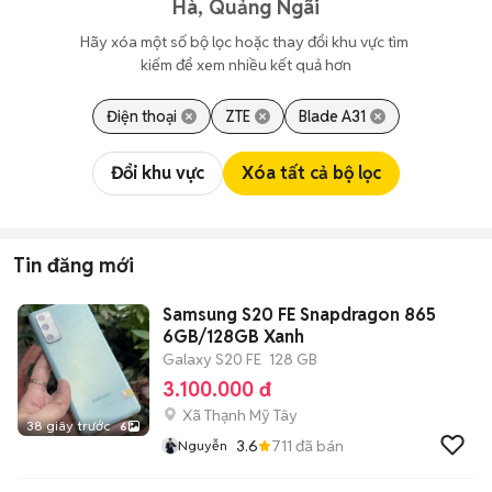
Hà, Quảng Ngãi
Hãy xóa một số bộ lọc hoặc thay đổi khu vực tìm 
kiếm để xem nhiều kết quả hơn
Điện thoại
ZTE
Blade A31
Đổi khu vực
Xóa tất cả bộ lọc
Tin đăng mới
Samsung S20 FE Snapdragon 865
6GB/128GB Xanh
Galaxy S20 FE
128 GB
3.100.000 đ
Xã Thạnh Mỹ Tây
38 giây trước
6
3.6
711
đã bán
Nguyễn