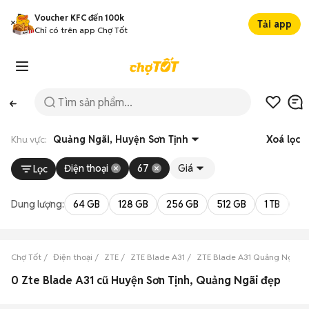
Voucher KFC đến 100k
Tải app
Chỉ có trên app Chợ Tốt
Khu vực:
Quảng Ngãi, Huyện Sơn Tịnh
Xoá lọc
Điện thoại
67
Giá
Lọc
Dung lượng:
64 GB
128 GB
256 GB
512 GB
1 TB
2 
Chợ Tốt
Điện thoại
ZTE
ZTE Blade A31
ZTE Blade A31 Quảng Ngãi
0 Zte Blade A31 cũ Huyện Sơn Tịnh, Quảng Ngãi đẹp