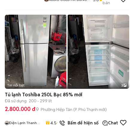
bán
GÒ VẤP
Tin nổi bật
2
Tủ lạnh Toshiba 250L Bạc 85% mới
Đã sử dụng
200 - 299 lít
2.800.000 đ
Phường Hiệp Tân
(
P. Phú Thạnh
mới)
173
đã
4.5
Bấm để hiện số
Chat
Điện Lạnh Thanh
bán
Sang