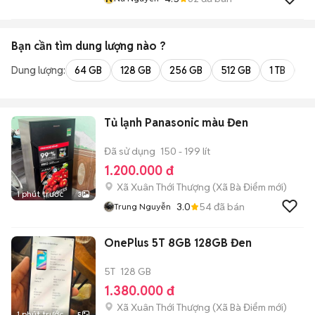
Bạn cần tìm
dung lượng
nào ?
Dung lượng:
64 GB
128 GB
256 GB
512 GB
1 TB
2 
Tủ lạnh Panasonic màu Đen
Đã sử dụng
150 - 199 lít
1.200.000 đ
Xã Xuân Thới Thượng
(
Xã Bà Điểm
mới)
1 phút trước
3
3.0
54
đã bán
Trung Nguyễn
OnePlus 5T 8GB 128GB Đen
5T
128 GB
1.380.000 đ
Xã Xuân Thới Thượng
(
Xã Bà Điểm
mới)
1 phút trước
5