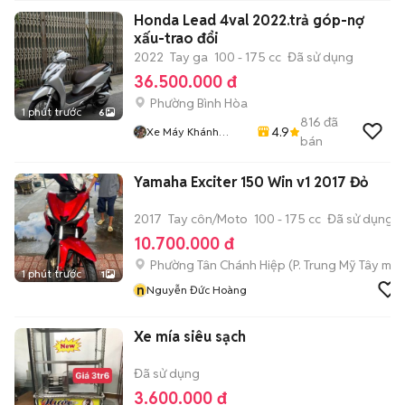
Honda Lead 4val 2022.trả góp-nợ
xấu-trao đổi
2022
Tay ga
100 - 175 cc
Đã sử dụng
36.500.000 đ
Phường Bình Hòa
1 phút trước
6
816
đã
4.9
Xe Máy Khánh
bán
Dương
Yamaha Exciter 150 Win v1 2017 Đỏ
2017
Tay côn/Moto
100 - 175 cc
Đã sử dụng
10.700.000 đ
Phường Tân Chánh Hiệp
(
P. Trung Mỹ Tây
mới
1 phút trước
1
n
Nguyễn Đức Hoàng
Xe mía siêu sạch
Đã sử dụng
3.600.000 đ