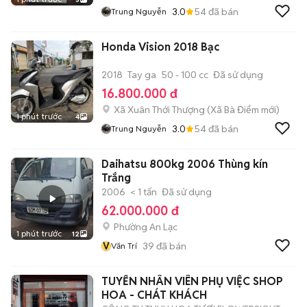
3.0
54
đã bán
Trung Nguyễn
Honda Vision 2018 Bạc
2018
Tay ga
50 - 100 cc
Đã sử dụng
16.800.000 đ
Xã Xuân Thới Thượng
(
Xã Bà Điểm
mới)
1 phút trước
4
3.0
54
đã bán
Trung Nguyễn
Daihatsu 800kg 2006 Thùng kín
Trắng
2006
< 1 tấn
Đã sử dụng
62.000.000 đ
Phường An Lạc
1 phút trước
12
V
39
đã bán
Văn Trí
TUYỂN NHÂN VIÊN PHỤ VIỆC SHOP
HOA - CHÁT KHÁCH