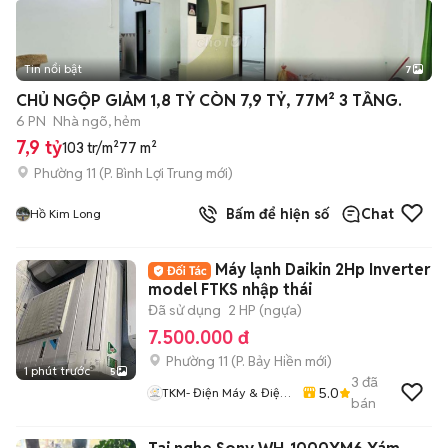
Tin nổi bật
7
+
2
CHỦ NGỘP GIẢM 1,8 TỶ CÒN 7,9 TỶ, 77M² 3 TẦNG.
6 PN
Nhà ngõ, hẻm
7,9 tỷ
103 tr/m²
77 m²
Phường 11
(
P. Bình Lợi Trung
mới)
Bấm để hiện số
Chat
Hồ Kim Long
Máy lạnh Daikin 2Hp Inverter
model FTKS nhập thái
Đã sử dụng
2 HP (ngựa)
7.500.000 đ
Phường 11
(
P. Bảy Hiền
mới)
1 phút trước
5
3
đã
5.0
TKM- Điện Máy & Điện
bán
Lạnh