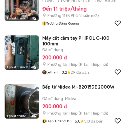
CÔNG TY TNHH HOA TƯƠI FLOWERSIGHT
Đến 11 triệu/tháng
Phường 11
(
P. Phú Nhuận
mới)
1 phút trước
1
T
Trương Đăng Quang
Máy cắt cầm tay PHIPOL G-100
100mm
Đã sử dụng
200.000 đ
Phường Tân Hiệp
(
P. Tam Hiệp
mới)
1 phút trước
6
3.2
29
đã bán
Lethanh
Bếp từ Midea MI-B2015DE 2000W
Đã sử dụng
Midea
200.000 đ
Phường Tân Hiệp
(
P. Tam Hiệp
mới)
1 phút trước
4
Đ
5.0
513
đã bán
Điện Tử Khởi Bùi