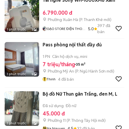
Tai nghe Sony WH-1000XM6 Xám
6.790.000 đ
Phường Xuân Hà
(
P. Thanh Khê
mới)
397
đã
5.0
GẠO STORE ĐIỆN THOẠI
1 phút trước
2
bán
TRẢ GÓP GIÁ RẺ ĐÀ
NẴNG
Pass phòng nội thất đầy đủ
1 PN
Căn hộ dịch vụ, mini
7 triệu/tháng
35 m²
Phường Mỹ An
(
P. Ngũ Hành Sơn
mới)
1 phút trước
5
T
4
đã bán
Thinh
Bộ đồ Nữ Thun gân Trắng, đen M, L
Đã sử dụng
Đồ nữ
45.000 đ
Phường 11
(
P. Thông Tây Hội
mới)
1 phút trước
1
N
4.5
32
đã bán
Na Nguyen