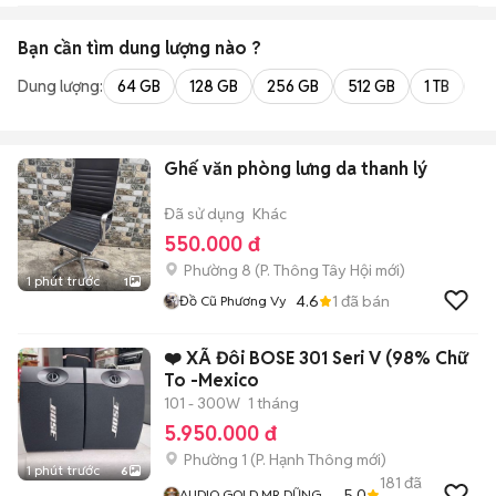
Bạn cần tìm
dung lượng
nào ?
Dung lượng:
64 GB
128 GB
256 GB
512 GB
1 TB
2 
Ghế văn phòng lưng da thanh lý
Đã sử dụng
Khác
550.000 đ
Phường 8
(
P. Thông Tây Hội
mới)
1 phút trước
1
4.6
1
đã bán
Đồ Cũ Phương Vy
❤️ XÃ Đôi BOSE 301 Seri V (98% Chữ
To -Mexico
101 - 300W
1 tháng
5.950.000 đ
Phường 1
(
P. Hạnh Thông
mới)
1 phút trước
6
181
đã
5.0
AUDIO GOLD MR DŨNG