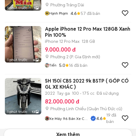
Phường Trảng Dài
1 phút trước
1
H
4.6
57
đã bán
Hạnh Phạm
Apple iPhone 12 Pro Max 128GB Xanh
Pin 100%
iPhone 12 Pro Max
128 GB
9.000.000 đ
Phường 2
(
P. Gia Định
mới)
1 phút trước
6
5.0
16
đã bán
Tiến
SH 150i CBS 2022 9k BSTP ( GÓP CÓ
GL XE KHÁC )
2022
Tay ga
100 - 175 cc
Đã sử dụng
82.000.000 đ
Phường Linh Chiểu (Quận Thủ Đức cũ)
1 phút trước
12
19
đã
4.6
Xe Máy 96 Bán Xe Cũ
bán
Trả Góp
Xem thêm