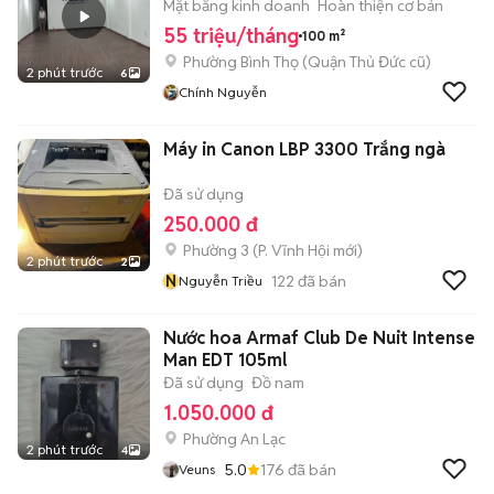
Mặt bằng kinh doanh
Hoàn thiện cơ bản
55 triệu/tháng
100 m²
Phường Bình Thọ (Quận Thủ Đức cũ)
2 phút trước
6
Chính Nguyễn
Máy in Canon LBP 3300 Trắng ngà
Đã sử dụng
250.000 đ
Phường 3
(
P. Vĩnh Hội
mới)
2 phút trước
2
N
122
đã bán
Nguyễn Triều
Nước hoa Armaf Club De Nuit Intense
Man EDT 105ml
Đã sử dụng
Đồ nam
1.050.000 đ
Phường An Lạc
2 phút trước
4
5.0
176
đã bán
Veuns