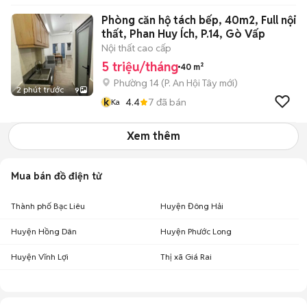
Phòng căn hộ tách bếp, 40m2, Full nội
thất, Phan Huy Ích, P.14, Gò Vấp
Nội thất cao cấp
5 triệu/tháng
40 m²
Phường 14
(
P. An Hội Tây
mới)
2 phút trước
9
k
4.4
7
đã bán
Ka
Xem thêm
Mua bán đồ điện tử
Thành phố Bạc Liêu
Huyện Đông Hải
Huyện Hồng Dân
Huyện Phước Long
Huyện Vĩnh Lợi
Thị xã Giá Rai