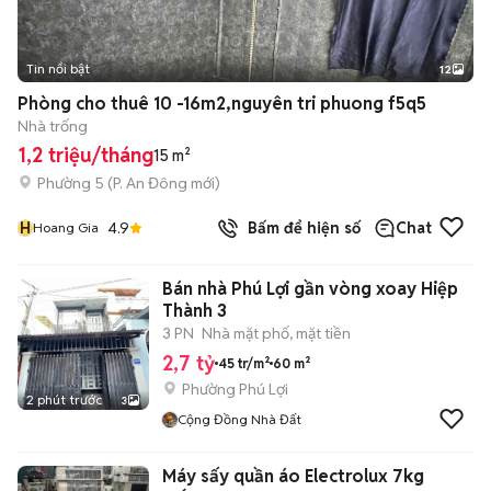
Tin nổi bật
12
+
2
Phòng cho thuê 10 -16m2,nguyên tri phuong f5q5
Nhà trống
1,2 triệu/tháng
15 m²
Phường 5
(
P. An Đông
mới)
H
4.9
Bấm để hiện số
Chat
Hoang Gia
Bán nhà Phú Lợi gần vòng xoay Hiệp
Thành 3
3 PN
Nhà mặt phố, mặt tiền
2,7 tỷ
45 tr/m²
60 m²
Phường Phú Lợi
2 phút trước
3
Cộng Đồng Nhà Đất
Máy sấy quần áo Electrolux 7kg