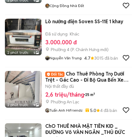
2 phút trước
5
Cộng Đồng Nhà Đất
Lò nướng điện Soven SS-11E 1 khay
Đã sử dụng
Khác
3.000.000 đ
Phường 4
(
P. Chánh Hưng
mới)
2 phút trước
5
4.7
3015
đã bán
Nguyễn Văn Trung
Cho Thuê Phòng Trọ Dưới
Trệt - Gác Cao - Đi Bộ Qua Bến Xe
Miền Tây
Nội thất đầy đủ
2,6 triệu/tháng
25 m²
Phường An Lạc
2 phút trước
9
5.0
4
đã bán
Tuấn Anh HiFriendz
ChO THUÊ NHÀ MẶT TIỀN KID _
ĐƯỜNG Vô VÀN NGÂN _THỦ ĐỨC