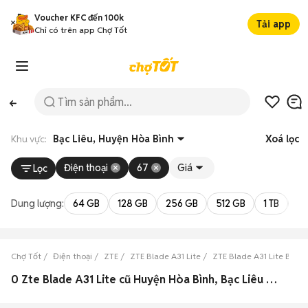
Voucher KFC đến 100k
Tải app
Chỉ có trên app Chợ Tốt
Khu vực:
Bạc Liêu, Huyện Hòa Bình
Xoá lọc
Điện thoại
67
Giá
Lọc
Dung lượng:
64 GB
128 GB
256 GB
512 GB
1 TB
2 
Chợ Tốt
Điện thoại
ZTE
ZTE Blade A31 Lite
ZTE Blade A31 Lite Bạc L
0 Zte Blade A31 Lite cũ Huyện Hòa Bình, Bạc Liêu đẹp