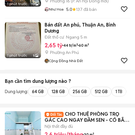
Phường 16
(
P. An Hội Đông
mới)
1 phút trước
12
5.0
137
đã bán
Như Hoa
Bán đất An phú, Thuận An, Bình
Dương
Đất thổ cư
Ngang 5 m
2,65 tỷ
44 tr/m²
60 m²
Phường An Phú
1 phút trước
5
Cộng Đồng Nhà Đất
Bạn cần tìm
dung lượng
nào ?
Dung lượng:
64 GB
128 GB
256 GB
512 GB
1 TB
2 
CHO THUÊ PHÒNG TRỌ
GÁC CAO NGAY ĐẦM SEN - CÓ BÃI
XE RỘNG - AN NINH CAO
Nội thất đầy đủ
2,6 triệu/tháng
30 m²