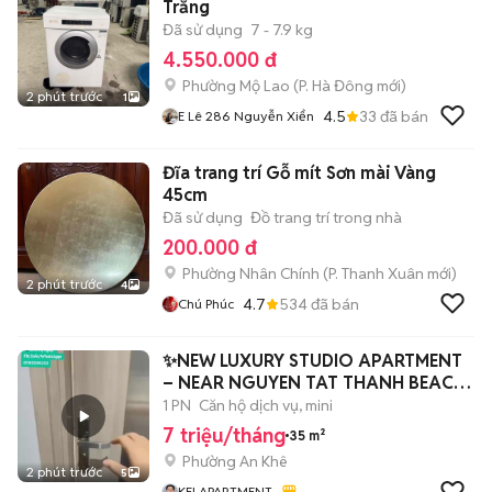
Trắng
Đã sử dụng
7 - 7.9 kg
4.550.000 đ
Phường Mộ Lao
(
P. Hà Đông
mới)
2 phút trước
1
4.5
33
đã bán
E Lê 286 Nguyễn Xiển
Đĩa trang trí Gỗ mít Sơn mài Vàng
45cm
Đã sử dụng
Đồ trang trí trong nhà
200.000 đ
Phường Nhân Chính
(
P. Thanh Xuân
mới)
2 phút trước
4
4.7
534
đã bán
Chú Phúc
✨NEW LUXURY STUDIO APARTMENT
– NEAR NGUYEN TAT THANH BEACH
✨
1 PN
Căn hộ dịch vụ, mini
7 triệu/tháng
35 m²
Phường An Khê
2 phút trước
5
KEI APARTMENT