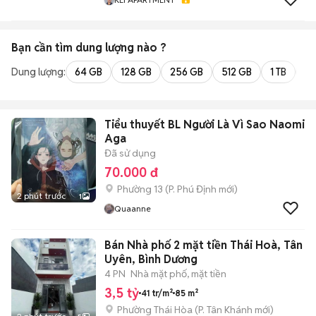
Bạn cần tìm
dung lượng
nào ?
Dung lượng:
64 GB
128 GB
256 GB
512 GB
1 TB
2 
Tiểu thuyết BL Người Là Vì Sao Naomi
Aga
Đã sử dụng
70.000 đ
Phường 13
(
P. Phú Định
mới)
2 phút trước
1
Quaanne
Bán Nhà phố 2 mặt tiền Thái Hoà, Tân
Uyên, Bình Dương
4 PN
Nhà mặt phố, mặt tiền
3,5 tỷ
41 tr/m²
85 m²
Phường Thái Hòa
(
P. Tân Khánh
mới)