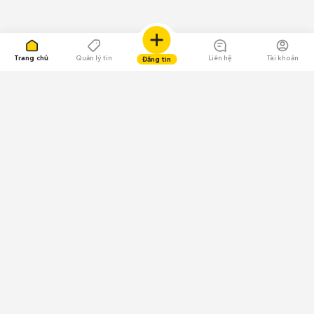
Trang chủ
Quản lý tin
Liên hệ
Tài khoản
Đăng tin
109.000 Bình chọn
Tải ứng dụng Chợ Tốt
Về Chợ Tốt
Quy chế sàn
Chính sách bảo mật
Giải quyết tranh chấp
CÔNG TY TNHH CHỢ TỐT - Người đại diện theo pháp luật:
Nguyễn Trọng Tấn; GPDKKD: 0312120782 do Sở KH & ĐT TP.HCM cấp ngày
11/01/2013;
GPMXH: 185/GP-BTTTT do Bộ Thông tin và Truyền thông