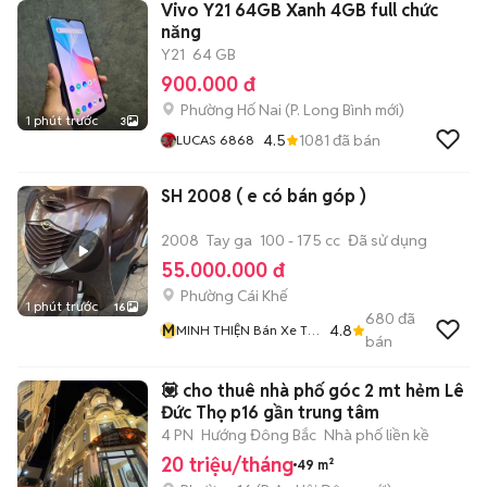
Vivo Y21 64GB Xanh 4GB full chức
năng
Y21
64 GB
900.000 đ
Phường Hố Nai
(
P. Long Bình
mới)
1 phút trước
3
4.5
1081
đã bán
LUCAS 6868
SH 2008 ( e có bán góp )
2008
Tay ga
100 - 175 cc
Đã sử dụng
55.000.000 đ
Phường Cái Khế
1 phút trước
16
680
đã
M
4.8
MINH THIỆN Bán Xe Trả
bán
Góp
💟 cho thuê nhà phố góc 2 mt hẻm Lê
Đức Thọ p16 gần trung tâm
4 PN
Hướng Đông Bắc
Nhà phố liền kề
20 triệu/tháng
49 m²