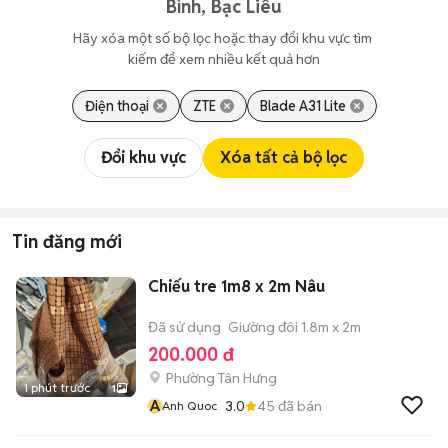
Bình, Bạc Liêu
Hãy xóa một số bộ lọc hoặc thay đổi khu vực tìm 
kiếm để xem nhiều kết quả hơn
Điện thoại
ZTE
Blade A31 Lite
Đổi khu vực
Xóa tất cả bộ lọc
Tin đăng mới
Chiếu tre 1m8 x 2m Nâu
Đã sử dụng
Giường đôi 1.8m x 2m
200.000 đ
Phường Tân Hưng
1 phút trước
1
A
3.0
45
đã bán
Anh Quoc