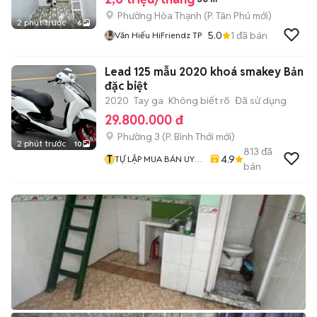
Phường Hòa Thạnh
(
P. Tân Phú
mới)
2 phút trước
6
5.0
1
đã bán
Văn Hiếu HiFriendz TP
Lead 125 mẫu 2020 khoá smakey Bản
đặc biệt
2020
Tay ga
Không biết rõ
Đã sử dụng
29.800.000 đ
Phường 3
(
P. Bình Thới
mới)
2 phút trước
10
813
đã
T
4.9
TỰ LẬP MUA BÁN UY
bán
TÍN CHẤT LƯỢNG