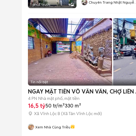
Chuyên Trang Nhật Nguyễ
1 phút trước
9
BDS Vạn Sưj
Tin nổi bật
NGAY MẶT TIỀN VÕ VĂN VÂN, CHỢ LIÊN 
4 PN
Nhà mặt phố, mặt tiền
16,5 tỷ
50 tr/m²
330 m²
Xã Vĩnh Lộc B
(
Xã Tân Vĩnh Lộc
mới)
Xem Nhà Cùng Triều