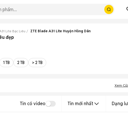
31 Lite Bạc Liêu
ZTE Blade A31 Lite Huyện Hồng Dân
iêu đẹp
1 TB
2 TB
> 2 TB
Xem Cử
Tin có video
Tin mới nhất
Dạng lư