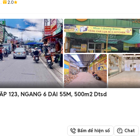
2.0
n
ẤP 123, NGANG 6 DÀI 55M, 500m2 Dtsd
Bấm để hiện số
Chat