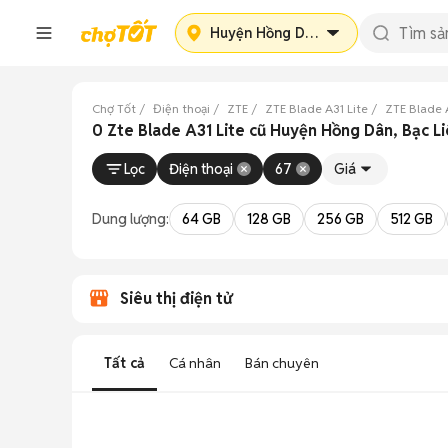
Huyện Hồng Dân
Chợ Tốt
Điện thoại
ZTE
ZTE Blade A31 Lite
ZTE Blade A
0 Zte Blade A31 Lite cũ Huyện Hồng Dân, Bạc L
Lọc
Điện thoại
67
Giá
Dung lượng:
64 GB
128 GB
256 GB
512 GB
Siêu thị điện tử
Tất cả
Cá nhân
Bán chuyên