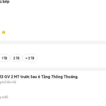
ủ bếp
1 TB
2 TB
> 2 TB
.13 GV 2 MT trước Sau 6 Tầng Thông Thoáng.
phố liền kề
g
mới)