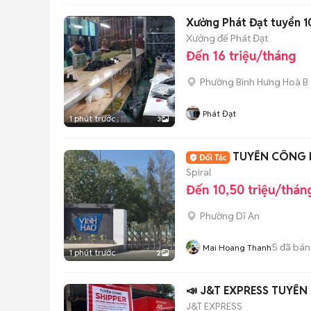
Xưởng Phát Đạt tuyển 1
Xưởng đế Phát Đạt
Đến 16 triệu/tháng
Phường Bình Hưng Hoà B
Phát Đạt
1 phút trước
3
TUYỂN CÔNG 
Spiral
Đến 10,50 triệu/thán
Phường Dĩ An
5
đã bán
Mai Hoang Thanh
1 phút trước
2
📣 J&T EXPRESS TUYỂN
J&T EXPRESS