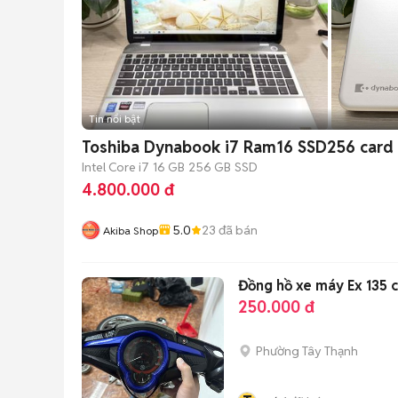
Tin nổi bật
Toshiba Dynabook i7 Ram16 SSD256 card 
Intel Core i7
16 GB
256 GB
SSD
4.800.000 đ
5.0
23
đã bán
Akiba Shop
Đồng hồ xe máy Ex 135 
250.000 đ
Phường Tây Thạnh