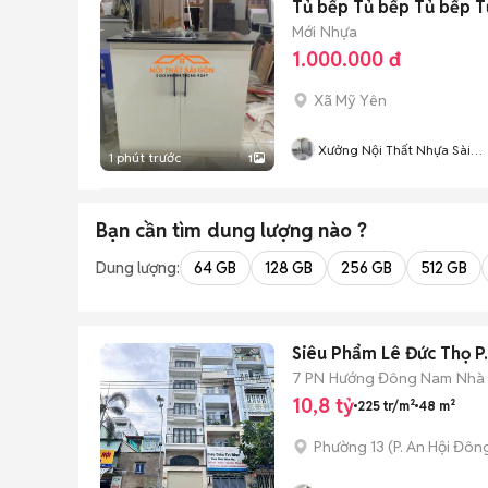
Tủ bếp Tủ bếp Tủ bếp T
Mới
Nhựa
1.000.000 đ
Xã Mỹ Yên
Xưởng Nội Thất Nhựa Sài
1 phút trước
1
Gòn
Bạn cần tìm
dung lượng
nào ?
Dung lượng:
64 GB
128 GB
256 GB
512 GB
Siêu Phẩm Lê Đức Thọ P
7 PN
Hướng Đông Nam
Nhà 
10,8 tỷ
225 tr/m²
48 m²
Phường 13
(
P. An Hội Đôn