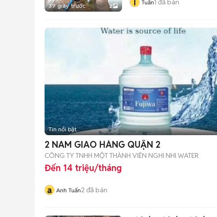
T
1
đã bán
Tuấn
39 giây trước
2
Tin nổi bật
2 NAM GIAO HÀNG QUẬN 2
CÔNG TY TNHH MỘT THÀNH VIÊN NGHI NHI WATER
Đến 14 triệu/tháng
a
2
đã bán
Anh Tuấn