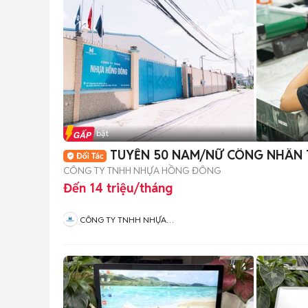
Tin nổi bật
TUYỂN 50 NAM/NỮ CÔNG NHÂN 
CÔNG TY TNHH NHỰA HỒNG ĐÔNG
Đến 14 triệu/tháng
CÔNG TY TNHH NHỰA
HỒNG ĐÔNG