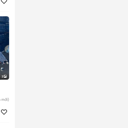
2
h
mới)