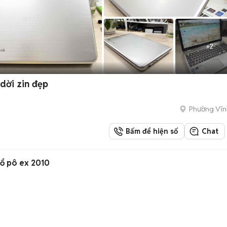
+
2
dời zin đẹp
Phường Vĩn
Bấm để hiện số
Chat
cổ pô ex 2010