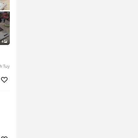
6
h Tuy