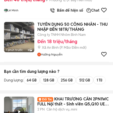
Bấm để hiện số
Chat
Lê Minh
TUYỂN DỤNG 50 CÔNG NHÂN - THU
NHẬP ĐẾN 18TR/THÁNG
Công ty TNHH Nhôm Bình Nam
Đến 18 triệu/tháng
Xã An Bình
(
P. Mão Điền
mới)
1 phút trước
2
Hường Nguyễn
Bạn cần tìm
dung lượng
nào ?
Dung lượng:
64 GB
128 GB
256 GB
512 GB
1 TB
2 
KHAI TRƯƠNG CĂN 2PN1WC
FULL Nội thất - Sinh viên Q5,Q10 UEH,
ĐHYD,...
2 PN
Căn hộ dịch vụ, mini