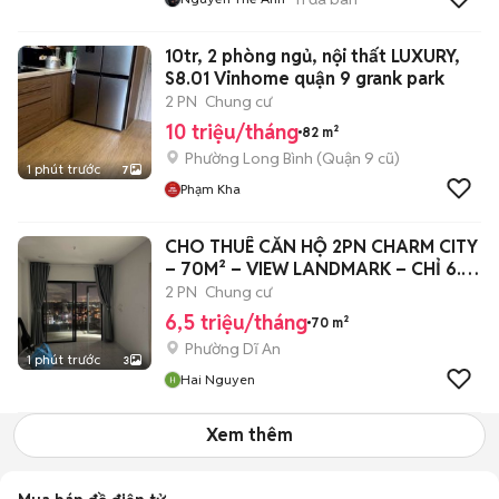
10tr, 2 phòng ngủ, nội thất LUXURY,
S8.01 Vinhome quận 9 grank park
2 PN
Chung cư
10 triệu/tháng
82 m²
Phường Long Bình (Quận 9 cũ)
1 phút trước
7
Phạm Kha
CHO THUÊ CĂN HỘ 2PN CHARM CITY
– 70M² – VIEW LANDMARK – CHỈ 6.5
TRIỆU
2 PN
Chung cư
6,5 triệu/tháng
70 m²
Phường Dĩ An
1 phút trước
3
Hai Nguyen
Xem thêm