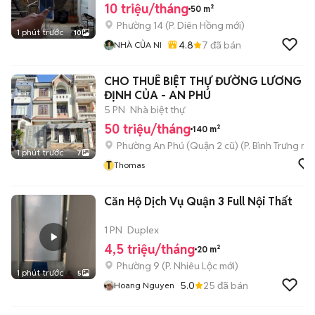
10 triệu/tháng
50 m²
Phường 14
(
P. Diên Hồng
mới)
1 phút trước
10
4.8
7
đã bán
NHÀ CỦA NI
CHO THUÊ BIỆT THỰ ĐƯỜNG LƯƠNG
ĐỊNH CỦA - AN PHÚ
5 PN
Nhà biệt thự
50 triệu/tháng
140 m²
Phường An Phú (Quận 2 cũ)
(
P. Bình Trưng
mới
1 phút trước
7
T
Thomas
Căn Hộ Dịch Vụ Quận 3 Full Nội Thất
1 PN
Duplex
4,5 triệu/tháng
20 m²
Phường 9
(
P. Nhiêu Lộc
mới)
1 phút trước
5
5.0
25
đã bán
Hoang Nguyen