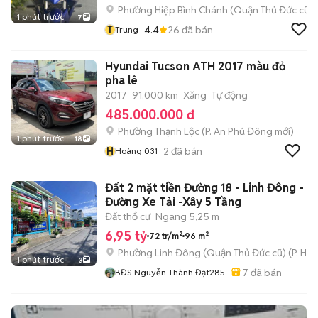
Phường Hiệp Bình Chánh (Quận Thủ Đức cũ)
1 phút trước
7
T
4.4
26
đã bán
Trung
Hyundai Tucson ATH 2017 màu đỏ
pha lê
2017
91.000 km
Xăng
Tự động
485.000.000 đ
Phường Thạnh Lộc
(
P. An Phú Đông
mới)
1 phút trước
18
H
2
đã bán
Hoàng 031
Đất 2 mặt tiền Đường 18 - Linh Đông - 9
Đường Xe Tải -Xây 5 Tầng
Đất thổ cư
Ngang 5,25 m
6,95 tỷ
72 tr/m²
96 m²
Phường Linh Đông (Quận Thủ Đức cũ)
(
P. Hiệ
1 phút trước
3
7
đã bán
BĐS Nguyễn Thành Đạt285