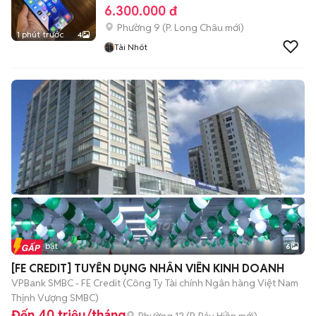
6.300.000 đ
Phường 9
(
P. Long Châu
mới)
1 phút trước
4
Tài Nhót
Tin nổi bật
6
+
2
[FE CREDIT] TUYỂN DỤNG NHÂN VIÊN KINH DOANH
VPBank SMBC - FE Credit (Công Ty Tài chính Ngân hàng Việt Nam
Thịnh Vượng SMBC)
Đến 40 triệu/tháng
Phường 12
(
P. Bảy Hiền
mới)