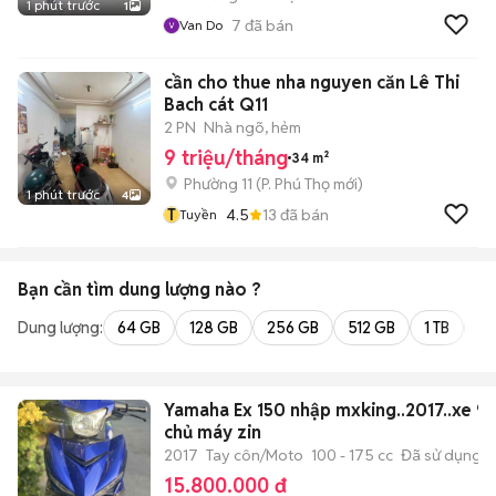
1 phút trước
1
7
đã bán
Van Do
cần cho thue nha nguyen căn Lê Thi
Bach cát Q11
2 PN
Nhà ngõ, hẻm
9 triệu/tháng
34 m²
Phường 11
(
P. Phú Thọ
mới)
1 phút trước
4
T
4.5
13
đã bán
Tuyền
Bạn cần tìm
dung lượng
nào ?
Dung lượng:
64 GB
128 GB
256 GB
512 GB
1 TB
2 
Yamaha Ex 150 nhập mxking..2017..xe 9
chủ máy zin
2017
Tay côn/Moto
100 - 175 cc
Đã sử dụng
15.800.000 đ