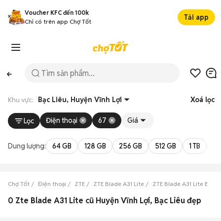
Voucher KFC đến 100k
Tải app
Chỉ có trên app Chợ Tốt
Khu vực:
Bạc Liêu, Huyện Vĩnh Lợi
Xoá lọc
Điện thoại
67
Giá
Lọc
Dung lượng:
64 GB
128 GB
256 GB
512 GB
1 TB
2 
Chợ Tốt
Điện thoại
ZTE
ZTE Blade A31 Lite
ZTE Blade A31 Lite Bạc L
0 Zte Blade A31 Lite cũ Huyện Vĩnh Lợi, Bạc Liêu đẹp