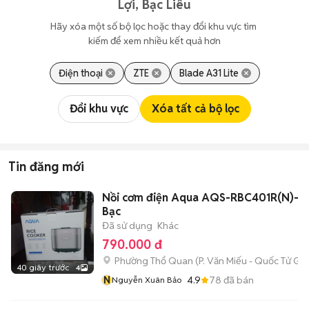
Lợi, Bạc Liêu
Hãy xóa một số bộ lọc hoặc thay đổi khu vực tìm 
kiếm để xem nhiều kết quả hơn
Điện thoại
ZTE
Blade A31 Lite
Đổi khu vực
Xóa tất cả bộ lọc
Tin đăng mới
Nồi cơm điện Aqua AQS-RBC401R(N)-VN
Bạc
Đã sử dụng
Khác
790.000 đ
Phường Thổ Quan
(
P. Văn Miếu - Quốc Tử Gi
40 giây trước
4
N
4.9
78
đã bán
Nguyễn Xuân Bảo