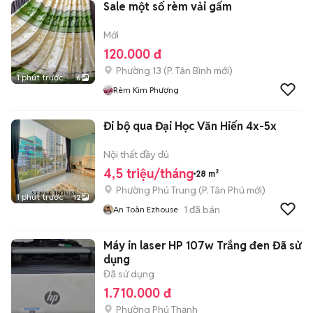
Sale một số rèm vải gấm
Mới
120.000 đ
Phường 13
(
P. Tân Bình
mới)
1 phút trước
6
Rèm Kim Phượng
Đi bộ qua Đại Học Văn Hiến 4x-5x
Nội thất đầy đủ
4,5 triệu/tháng
28 m²
Phường Phú Trung
(
P. Tân Phú
mới)
1 phút trước
12
1
đã bán
An Toàn Ezhouse
Máy in laser HP 107w Trắng đen Đã sử
dụng
Đã sử dụng
1.710.000 đ
Phường Phú Thạnh