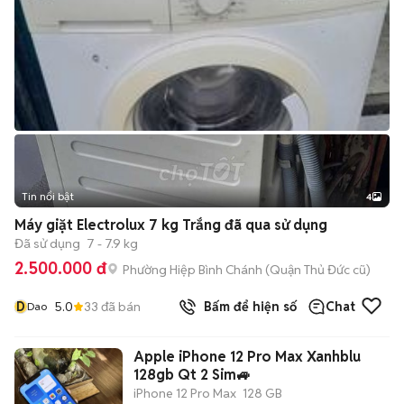
Tin nổi bật
4
Máy giặt Electrolux 7 kg Trắng đã qua sử dụng
Đã sử dụng
7 - 7.9 kg
2.500.000 đ
Phường Hiệp Bình Chánh (Quận Thủ Đức cũ)
D
5.0
33
đã bán
Bấm để hiện số
Chat
Dao
Apple iPhone 12 Pro Max Xanhblu
128gb Qt 2 Sim🚙
iPhone 12 Pro Max
128 GB