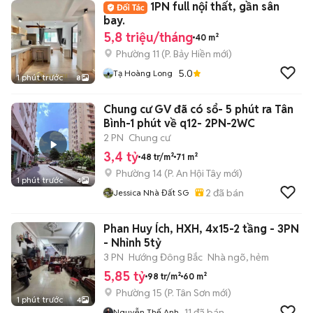
1PN full nội thất, gần sân
bay.
5,8 triệu/tháng
40 m²
Phường 11
(
P. Bảy Hiền
mới)
5.0
Tạ Hoàng Long
1 phút trước
8
Chung cư GV đã có sổ- 5 phút ra Tân
Bình-1 phút về q12- 2PN-2WC
2 PN
Chung cư
3,4 tỷ
48 tr/m²
71 m²
Phường 14
(
P. An Hội Tây
mới)
1 phút trước
4
2
đã bán
Jessica Nhà Đất SG
Phan Huy Ích, HXH, 4x15-2 tầng - 3PN
- Nhỉnh 5tỷ
3 PN
Hướng Đông Bắc
Nhà ngõ, hẻm
5,85 tỷ
98 tr/m²
60 m²
Phường 15
(
P. Tân Sơn
mới)
1 phút trước
4
11
đã bán
Nguyễn Thế Anh