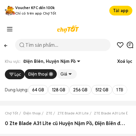
Voucher KFC đến 100k
Tải app
Chỉ có trên app Chợ Tốt
Khu vực:
Điện Biên, Huyện Nậm Pồ
Xoá lọc
Điện thoại
Giá
Lọc
Dung lượng:
64 GB
128 GB
256 GB
512 GB
1 TB
2 
Chợ Tốt
Điện thoại
ZTE
ZTE Blade A31 Lite
ZTE Blade A31 Lite Điện 
0 Zte Blade A31 Lite cũ Huyện Nậm Pồ, Điện Biên đẹp