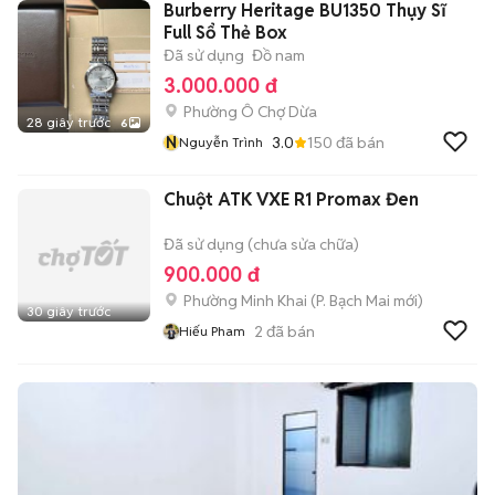
Burberry Heritage BU1350 Thụy Sĩ
Full Sổ Thẻ Box
Đã sử dụng
Đồ nam
3.000.000 đ
Phường Ô Chợ Dừa
28 giây trước
6
N
3.0
150
đã bán
Nguyễn Trình
Chuột ATK VXE R1 Promax Đen
Đã sử dụng (chưa sửa chữa)
900.000 đ
Phường Minh Khai
(
P. Bạch Mai
mới)
30 giây trước
2
đã bán
Hiếu Pham