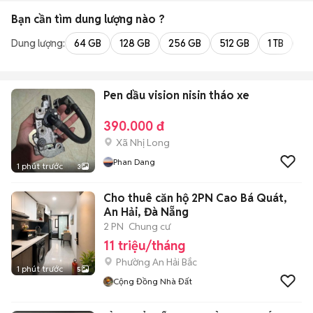
Bạn cần tìm
dung lượng
nào ?
Dung lượng:
64 GB
128 GB
256 GB
512 GB
1 TB
2 
Pen dầu vision nisin tháo xe
390.000 đ
Xã Nhị Long
Phan Dang
1 phút trước
3
Cho thuê căn hộ 2PN Cao Bá Quát,
An Hải, Đà Nẵng
2 PN
Chung cư
11 triệu/tháng
Phường An Hải Bắc
1 phút trước
5
Cộng Đồng Nhà Đất