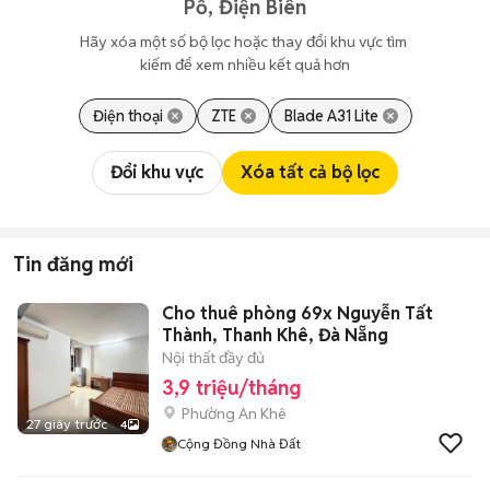
Pồ, Điện Biên
Hãy xóa một số bộ lọc hoặc thay đổi khu vực tìm 
kiếm để xem nhiều kết quả hơn
Điện thoại
ZTE
Blade A31 Lite
Đổi khu vực
Xóa tất cả bộ lọc
Tin đăng mới
Cho thuê phòng 69x Nguyễn Tất
Thành, Thanh Khê, Đà Nẵng
Nội thất đầy đủ
3,9 triệu/tháng
Phường An Khê
27 giây trước
4
Cộng Đồng Nhà Đất