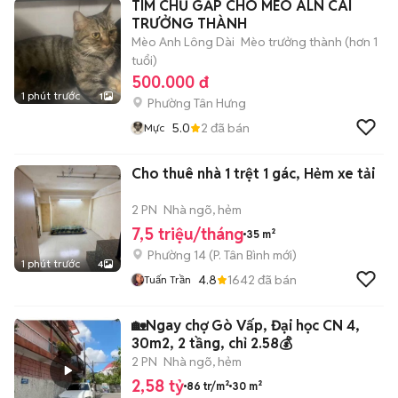
TÌM CHỦ GẤP CHO MÈO ALN CÁI
TRƯỞNG THÀNH
Mèo Anh Lông Dài
Mèo trưởng thành (hơn 1
tuổi)
500.000 đ
1 phút trước
1
Phường Tân Hưng
5.0
2
đã bán
Mực
Cho thuê nhà 1 trệt 1 gác, Hẻm xe tải
2 PN
Nhà ngõ, hẻm
7,5 triệu/tháng
35 m²
Phường 14
(
P. Tân Bình
mới)
1 phút trước
4
4.8
1642
đã bán
Tuấn Trần
🏡Ngay chợ Gò Vấp, Đại học CN 4,
30m2, 2 tầng, chỉ 2.58💰
2 PN
Nhà ngõ, hẻm
2,58 tỷ
86 tr/m²
30 m²