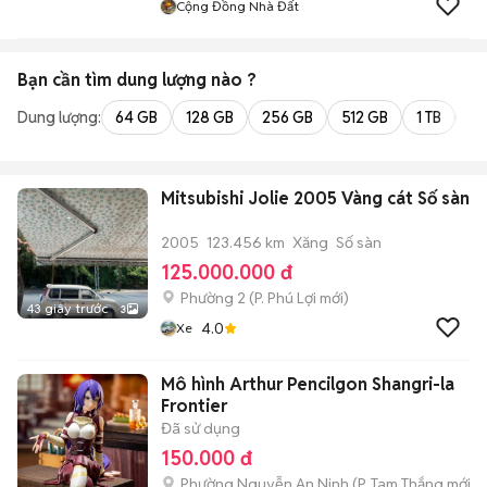
Cộng Đồng Nhà Đất
Bạn cần tìm
dung lượng
nào ?
Dung lượng:
64 GB
128 GB
256 GB
512 GB
1 TB
2 
Mitsubishi Jolie 2005 Vàng cát Số sàn
2005
123.456 km
Xăng
Số sàn
125.000.000 đ
Phường 2
(
P. Phú Lợi
mới)
43 giây trước
3
4.0
Xe
Mô hình Arthur Pencilgon Shangri-la
Frontier
Đã sử dụng
150.000 đ
Phường Nguyễn An Ninh
(
P. Tam Thắng
mới)