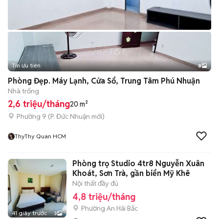
Tin ưu tiên
8
+
2
Phòng Đẹp. Máy Lạnh, Cửa Sổ, Trung Tâm Phú Nhuận
Nhà trống
2,6 triệu/tháng
20 m²
Phường 9
(
P. Đức Nhuận
mới)
ThyThy Quan HCM
Phòng trọ Studio 4tr8 Nguyễn Xuân
Khoát, Sơn Trà, gần biển Mỹ Khê
Nội thất đầy đủ
4,8 triệu/tháng
Phường An Hải Bắc
41 giây trước
3