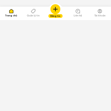
Trang chủ
Quản lý tin
Liên hệ
Tài khoản
Đăng tin
109.000 Bình chọn
Tải ứng dụng Chợ Tốt
Về Chợ Tốt
Quy chế sàn
Chính sách bảo mật
Giải quyết tranh chấp
CÔNG TY TNHH CHỢ TỐT - Người đại diện theo pháp luật:
Nguyễn Trọng Tấn; GPDKKD: 0312120782 do Sở KH & ĐT TP.HCM cấp ngày
11/01/2013;
GPMXH: 185/GP-BTTTT do Bộ Thông tin và Truyền thông
cấp ngày 09/07/2024 - Chịu trách nhiệm
nội dung: Trần Hoàng Ly.
Chính sách sử dụng