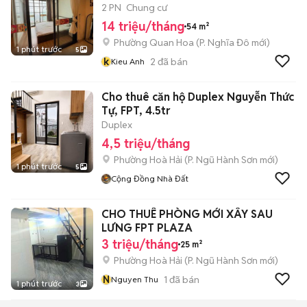
2 PN
Chung cư
14 triệu/tháng
54 m²
Phường Quan Hoa
(
P. Nghĩa Đô
mới)
1 phút trước
5
k
2
đã bán
Kieu Anh
Cho thuê căn hộ Duplex Nguyễn Thức
Tự, FPT, 4.5tr
Duplex
4,5 triệu/tháng
Phường Hoà Hải
(
P. Ngũ Hành Sơn
mới)
1 phút trước
5
Cộng Đồng Nhà Đất
CHO THUÊ PHÒNG MỚI XÂY SAU
LƯNG FPT PLAZA
3 triệu/tháng
25 m²
Phường Hoà Hải
(
P. Ngũ Hành Sơn
mới)
N
1
đã bán
Nguyen Thu
1 phút trước
3