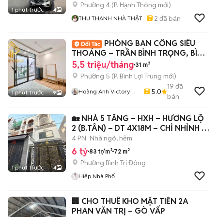
Phường 4
(
P. Hạnh Thông
mới)
1 phút trước
4
2
đã bán
THU THANH NHÀ THẬT
PHÒNG BAN CÔNG SIÊU
THOÁNG – TRẦN BÌNH TRỌNG, BÌNH
THẠNH
5,5 triệu/tháng
31 m²
Phường 5
(
P. Bình Lợi Trung
mới)
19
đã
5.0
Hoàng Anh Victory
1 phút trước
9
bán
Home
🏡 NHÀ 5 TẦNG – HXH – HƯƠNG LỘ
2 (B.TÂN) – DT 4X18M – CHỈ NHỈNH 6
TỶ
4 PN
Nhà ngõ, hẻm
6 tỷ
83 tr/m²
72 m²
Phường Bình Trị Đông
1 phút trước
4
Hiệp Nhà Phố
🏢 CHO THUÊ KHO MẶT TIỀN 2A
PHAN VĂN TRỊ – GÒ VẤP