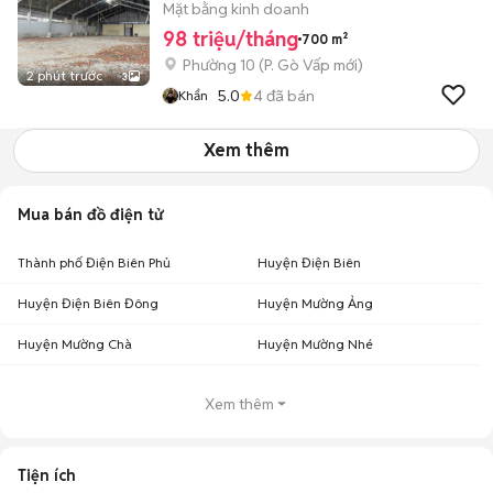
Mặt bằng kinh doanh
98 triệu/tháng
700 m²
Phường 10
(
P. Gò Vấp
mới)
2 phút trước
3
5.0
4
đã bán
Khẩn
Xem thêm
Mua bán đồ điện tử
Thành phố Điện Biên Phủ
Huyện Điện Biên
Huyện Điện Biên Đông
Huyện Mường Ảng
Huyện Mường Chà
Huyện Mường Nhé
Xem thêm
Tiện ích