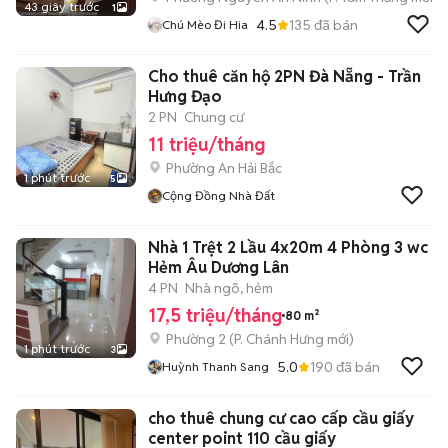
43 giây trước
1
4.5
135
đã bán
Chú Mèo Đi Hia
Cho thuê căn hộ 2PN Đà Nẵng - Trần
Hưng Đạo
2 PN
Chung cư
11 triệu/tháng
Phường An Hải Bắc
1 phút trước
5
Cộng Đồng Nhà Đất
Nhà 1 Trệt 2 Lầu 4x20m 4 Phòng 3 wc
Hẻm Âu Dương Lân
4 PN
Nhà ngõ, hẻm
17,5 triệu/tháng
80 m²
Phường 2
(
P. Chánh Hưng
mới)
1 phút trước
3
5.0
190
đã bán
Huỳnh Thanh Sang
cho thuê chung cư cao cấp cầu giấy
center point 110 cầu giấy