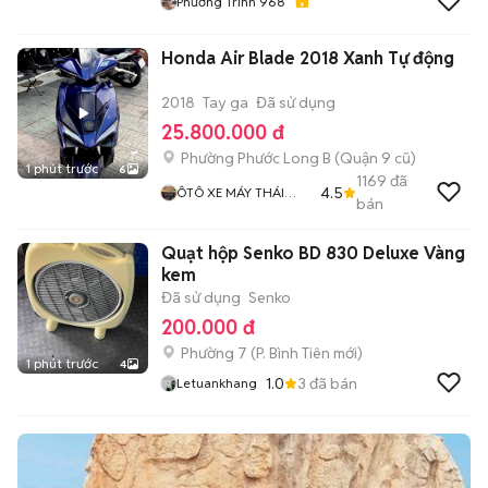
Phương Trinh 968
Honda Air Blade 2018 Xanh Tự động
2018
Tay ga
Đã sử dụng
25.800.000 đ
Phường Phước Long B (Quận 9 cũ)
1 phút trước
6
1169
đã
4.5
ÔTÔ XE MÁY THÁI
bán
HOÀ
Quạt hộp Senko BD 830 Deluxe Vàng
kem
Đã sử dụng
Senko
200.000 đ
Phường 7
(
P. Bình Tiên
mới)
1 phút trước
4
1.0
3
đã bán
Letuankhang