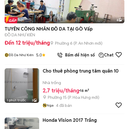
Tin nổi bật
6
+
2
TUYỂN CÔNG NHÂN ĐỒ DA TẠI GÒ Vấp
ĐỒ DA NHƯ KIÊN
Đến 12 triệu/tháng
Phường 6
(
P. An Nhơn
mới)
Đ
5.0
Bấm để hiện số
Chat
Đồ Da Như Kiên
Cho thuê phòng trung tâm quân 10
Nhà trống
2,7 triệu/tháng
16 m²
Phường 15
(
P. Hòa Hưng
mới)
1 phút trước
3
N
4
đã bán
Nga
Honda Vision 2017 Trắng