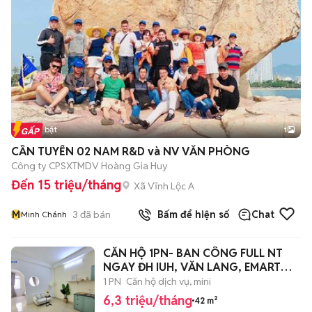
Tin nổi bật
1
CẦN TUYỂN 02 NAM R&D và NV VĂN PHÒNG
Công ty CPSXTMDV Hoàng Gia Huy
Đến 15 triệu/tháng
Xã Vĩnh Lộc A
M
3
đã bán
Bấm để hiện số
Chat
Minh Chánh
CĂN HỘ 1PN- BAN CÔNG FULL NT
NGAY ĐH IUH, VĂN LANG, EMART
PVT
1 PN
Căn hộ dịch vụ, mini
6,3 triệu/tháng
42 m²