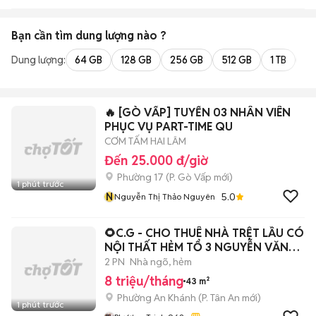
Bạn cần tìm
dung lượng
nào ?
Dung lượng:
64 GB
128 GB
256 GB
512 GB
1 TB
2 
🔥 [GÒ VẤP] TUYỂN 03 NHÂN VIÊN
PHỤC VỤ PART-TIME QU
CƠM TẤM HAI LÂM
Đến 25.000 đ/giờ
Phường 17
(
P. Gò Vấp
mới)
1 phút trước
N
5.0
Nguyễn Thị Thảo Nguyên
🌻C.G - CHO THUÊ NHÀ TRỆT LẦU CÓ
NỘI THẤT HẺM TỔ 3 NGUYỄN VĂN
LINH
2 PN
Nhà ngõ, hẻm
8 triệu/tháng
43 m²
Phường An Khánh
(
P. Tân An
mới)
1 phút trước