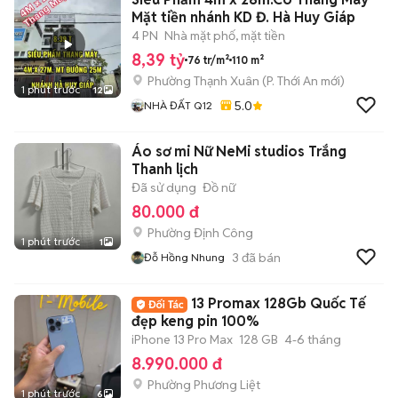
Mặt tiền nhánh KD Đ. Hà Huy Giáp
4 PN
Nhà mặt phố, mặt tiền
8,39 tỷ
76 tr/m²
110 m²
Phường Thạnh Xuân
(
P. Thới An
mới)
1 phút trước
12
5.0
NHÀ ĐẤT Q12
Áo sơ mi Nữ NeMi studios Trắng
Thanh lịch
Đã sử dụng
Đồ nữ
80.000 đ
Phường Định Công
1 phút trước
1
3
đã bán
Đỗ Hồng Nhung
13 Promax 128Gb Quốc Tế
đẹp keng pin 100%
iPhone 13 Pro Max
128 GB
4-6 tháng
8.990.000 đ
Phường Phương Liệt
1 phút trước
6