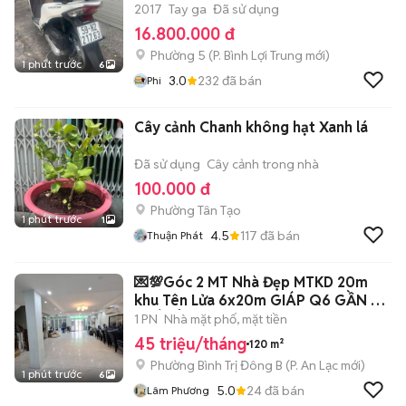
2017
Tay ga
Đã sử dụng
16.800.000 đ
Phường 5
(
P. Bình Lợi Trung
mới)
1 phút trước
6
3.0
232
đã bán
Phi
Cây cảnh Chanh không hạt Xanh lá
Đã sử dụng
Cây cảnh trong nhà
100.000 đ
Phường Tân Tạo
1 phút trước
1
4.5
117
đã bán
Thuận Phát
💌💯Góc 2 MT Nhà Đẹp MTKD 20m
khu Tên Lửa 6x20m GIÁP Q6 GẦN CV
PHÚ LÂM
1 PN
Nhà mặt phố, mặt tiền
45 triệu/tháng
120 m²
Phường Bình Trị Đông B
(
P. An Lạc
mới)
1 phút trước
6
5.0
24
đã bán
Lâm Phương