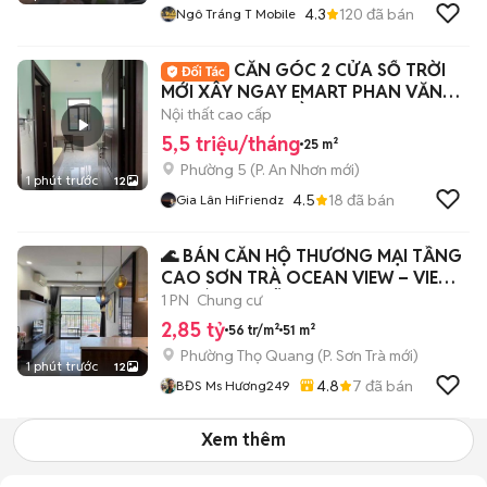
4.3
120
đã bán
Ngô Tráng T Mobile
CĂN GÓC 2 CỬA SỔ TRỜI
MỚI XÂY NGAY EMART PHAN VĂN
TRỊ PHẠM VĂN ĐỒNG
Nội thất cao cấp
5,5 triệu/tháng
25 m²
Phường 5
(
P. An Nhơn
mới)
1 phút trước
12
4.5
18
đã bán
Gia Lân HiFriendz
🌊 BÁN CĂN HỘ THƯƠNG MẠI TẦNG
CAO SƠN TRÀ OCEAN VIEW – VIEW
THOÁNG – ĐÃ
1 PN
Chung cư
2,85 tỷ
56 tr/m²
51 m²
Phường Thọ Quang
(
P. Sơn Trà
mới)
1 phút trước
12
4.8
7
đã bán
BĐS Ms Hương249
Xem thêm