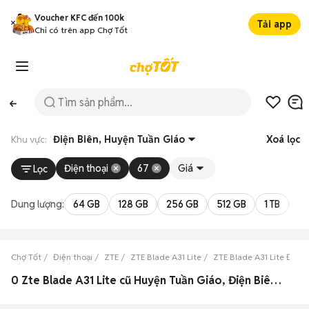
Voucher KFC đến 100k
Tải app
Chỉ có trên app Chợ Tốt
Khu vực:
Điện Biên, Huyện Tuần Giáo
Xoá lọc
Điện thoại
67
Giá
Lọc
Dung lượng:
64 GB
128 GB
256 GB
512 GB
1 TB
2 
Chợ Tốt
Điện thoại
ZTE
ZTE Blade A31 Lite
ZTE Blade A31 Lite Điện 
0 Zte Blade A31 Lite cũ Huyện Tuần Giáo, Điện Biên đẹp