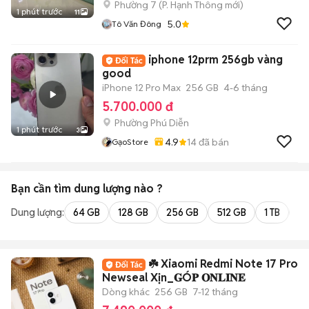
Phường 7
(
P. Hạnh Thông
mới)
1 phút trước
11
5.0
Tô Văn Đông
iphone 12prm 256gb vàng
good
iPhone 12 Pro Max
256 GB
4-6 tháng
5.700.000 đ
Phường Phú Diễn
1 phút trước
3
4.9
14
đã bán
GạoStore
Bạn cần tìm
dung lượng
nào ?
Dung lượng:
64 GB
128 GB
256 GB
512 GB
1 TB
2 
☘️ Xiaomi Redmi Note 17 Pro
Newseal Xịn_𝐆Ó𝐏 𝐎𝐍𝐋𝐈𝐍𝐄
Dòng khác
256 GB
7-12 tháng