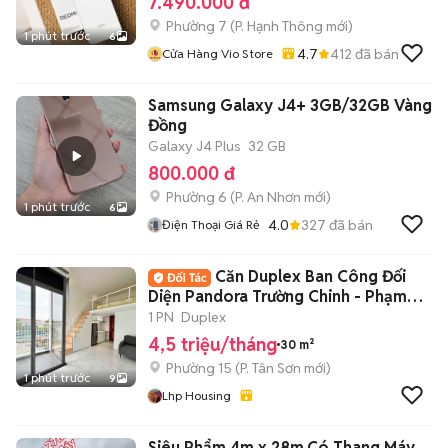
7.490.000 đ
Phường 7
(
P. Hạnh Thông
mới)
1 phút trước
6
4.7
412
đã bán
Cửa Hàng Vio Store
Samsung Galaxy J4+ 3GB/32GB Vàng
Đồng
Galaxy J4 Plus
32 GB
800.000 đ
Phường 6
(
P. An Nhơn
mới)
1 phút trước
6
4.0
327
đã bán
Điện Thoại Giá Rẻ
Căn Duplex Ban Công Đối
Diện Pandora Trường Chinh - Phạm
Văn Bạch
1 PN
Duplex
4,5 triệu/tháng
30 m²
Phường 15
(
P. Tân Sơn
mới)
1 phút trước
9
Lhp Housing
Siêu Phẩm 4m x 28m.Có Thang Máy