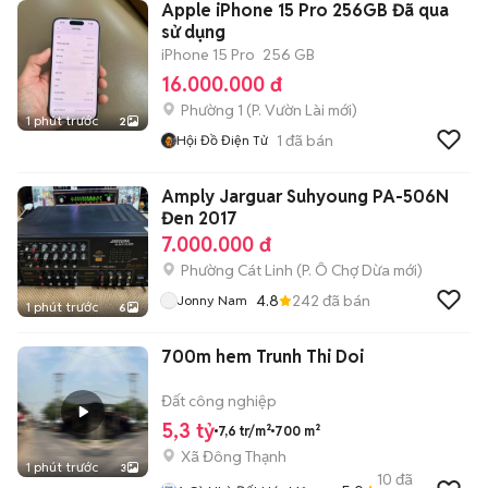
Apple iPhone 15 Pro 256GB Đã qua
sử dụng
iPhone 15 Pro
256 GB
16.000.000 đ
Phường 1
(
P. Vườn Lài
mới)
1 phút trước
2
1
đã bán
Hội Đồ Điện Tử
Amply Jarguar Suhyoung PA-506N
Đen 2017
7.000.000 đ
Phường Cát Linh
(
P. Ô Chợ Dừa
mới)
4.8
242
đã bán
Jonny Nam
1 phút trước
6
700m hem Trunh Thi Doi
Đất công nghiệp
5,3 tỷ
7,6 tr/m²
700 m²
Xã Đông Thạnh
1 phút trước
3
10
đã