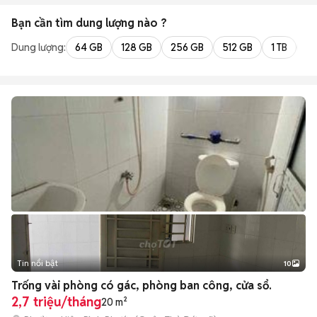
Bạn cần tìm
dung lượng
nào ?
Dung lượng:
64 GB
128 GB
256 GB
512 GB
1 TB
2 
Tin nổi bật
10
+
2
Trống vài phòng có gác, phòng ban công, cửa sổ.
2,7 triệu/tháng
20 m²