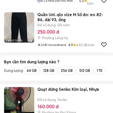
5.0
A Cò Nhà Đất Hóc Môn
bán
Q12 Gò Vấp
Quần Uni..qlo size M Số đo: eo 82-
86, dài 93, ống
Đã sử dụng
Đồ nam
250.000 đ
Phường Láng Hạ
1 phút trước
4
4.9
642
đã bán
Chất Secondhand
Bạn cần tìm
dung lượng
nào ?
Dung lượng:
64 GB
128 GB
256 GB
512 GB
1 TB
2 
Quạt đứng Senko Kim loại, Nhựa
Đã sử dụng
Senko
160.000 đ
Phường An Phú Đông