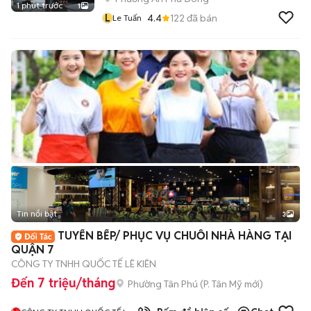
1 phút trước
1
L
4.4
122
đã bán
Le Tuấn
Tin nổi bật
3
TUYỂN BẾP/ PHỤC VỤ CHUỖI NHÀ HÀNG TẠI
QUẬN 7
CÔNG TY TNHH QUỐC TẾ LÊ KIÊN
Đến 7 triệu/tháng
Phường Tân Phú
(
P. Tân Mỹ
mới)