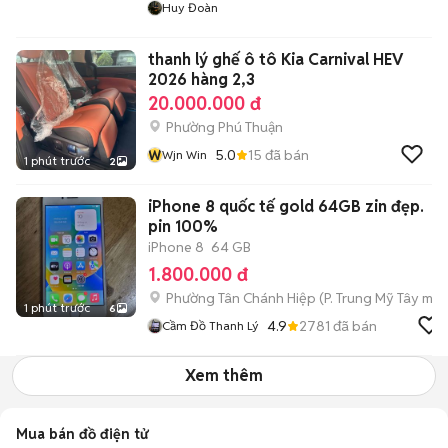
Huy Đoàn
thanh lý ghế ô tô Kia Carnival HEV
2026 hàng 2,3
20.000.000 đ
Phường Phú Thuận
W
5.0
15
đã bán
Wjn Win
1 phút trước
2
iPhone 8 quốc tế gold 64GB zin đẹp.
pin 100%
iPhone 8
64 GB
1.800.000 đ
Phường Tân Chánh Hiệp
(
P. Trung Mỹ Tây
mới
1 phút trước
6
4.9
2781
đã bán
Cầm Đồ Thanh Lý
Xem thêm
Mua bán đồ điện tử