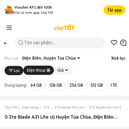
Voucher KFC đến 100k
Tải app
Chỉ có trên app Chợ Tốt
Khu vực:
Điện Biên, Huyện Tủa Chùa
Xoá lọc
Điện thoại
Giá
Lọc
Dung lượng:
64 GB
128 GB
256 GB
512 GB
1 TB
2 
Chợ Tốt
Điện thoại
ZTE
ZTE Blade A31 Lite
ZTE Blade A31 Lite Điện 
0 Zte Blade A31 Lite cũ Huyện Tủa Chùa, Điện Biên đẹp