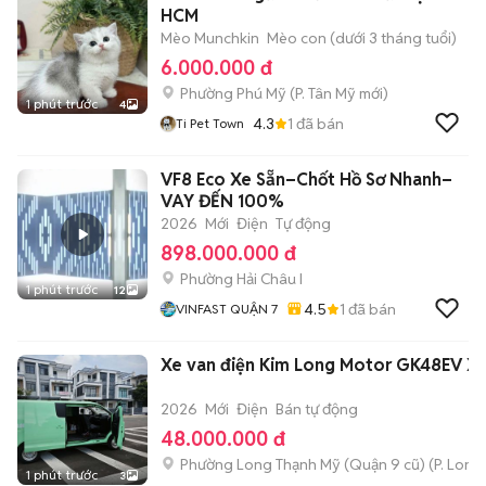
HCM
Mèo Munchkin
Mèo con (dưới 3 tháng tuổi)
6.000.000 đ
Phường Phú Mỹ
(
P. Tân Mỹ
mới)
1 phút trước
4
4.3
1
đã bán
Ti Pet Town
VF8 Eco Xe Sẵn–Chốt Hồ Sơ Nhanh–
VAY ĐẾN 100%
2026
Mới
Điện
Tự động
898.000.000 đ
Phường Hải Châu I
1 phút trước
12
4.5
1
đã bán
VINFAST QUẬN 7
Xe van điện Kim Long Motor GK48EV Xa
2026
Mới
Điện
Bán tự động
48.000.000 đ
Phường Long Thạnh Mỹ (Quận 9 cũ)
(
P. Long
1 phút trước
3