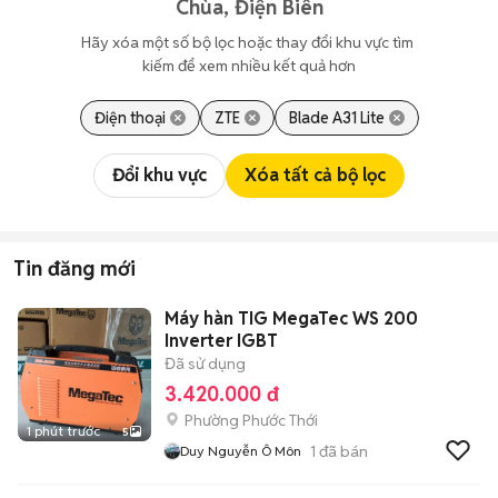
Chùa, Điện Biên
Hãy xóa một số bộ lọc hoặc thay đổi khu vực tìm 
kiếm để xem nhiều kết quả hơn
Điện thoại
ZTE
Blade A31 Lite
Đổi khu vực
Xóa tất cả bộ lọc
Tin đăng mới
Máy hàn TIG MegaTec WS 200
Inverter IGBT
Đã sử dụng
3.420.000 đ
Phường Phước Thới
1 phút trước
5
1
đã bán
Duy Nguyễn Ô Môn