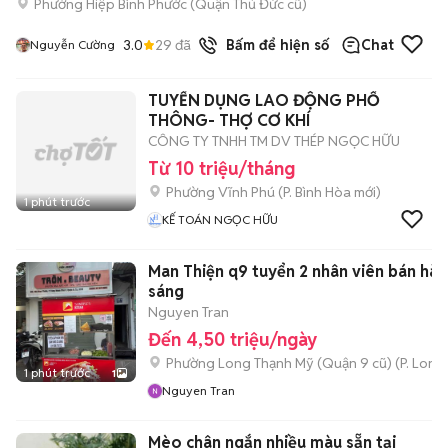
Phường Hiệp Bình Phước (Quận Thủ Đức cũ)
3.0
29
đã bán
Bấm để hiện số
Chat
Nguyễn Cường
TUYỂN DỤNG LAO ĐỘNG PHỔ
THÔNG- THỢ CƠ KHÍ
CÔNG TY TNHH TM DV THÉP NGỌC HỮU
Từ 10 triệu/tháng
Phường Vĩnh Phú
(
P. Bình Hòa
mới)
1 phút trước
KẾ TOÁN NGỌC HỮU
Man Thiện q9 tuyển 2 nhân viên bán hàn
sáng
Nguyen Tran
Đến 4,50 triệu/ngày
Phường Long Thạnh Mỹ (Quận 9 cũ)
(
P. Long
1 phút trước
1
Nguyen Tran
Mèo chân ngắn nhiều màu sẵn tại