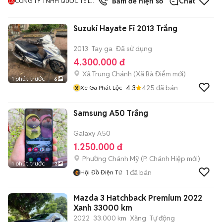
Bấm để hiện số
Chat
CÔNG TY TNHH QUỐC TẾ LÊ
KIÊN
Suzuki Hayate Fi 2013 Trắng
2013
Tay ga
Đã sử dụng
4.300.000 đ
Xã Trung Chánh
(
Xã Bà Điểm
mới)
1 phút trước
6
x
4.3
425
đã bán
Xe Ga Phát Lộc
Samsung A50 Trắng
Galaxy A50
1.250.000 đ
Phường Chánh Mỹ
(
P. Chánh Hiệp
mới)
1 phút trước
3
1
đã bán
Hội Đồ Điện Tử
Mazda 3 Hatchback Premium 2022
Xanh 33000 km
2022
33.000 km
Xăng
Tự động