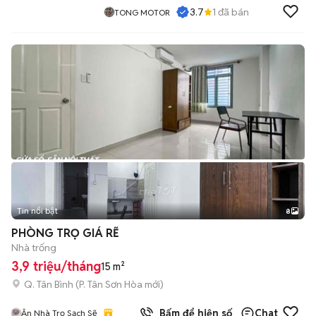
3.7
1
đã bán
TONG MOTOR
Tin nổi bật
8
+
2
PHÒNG TRỌ GIÁ RẼ
Nhà trống
3,9 triệu/tháng
15 m²
Q. Tân Bình
(
P. Tân Sơn Hòa
mới)
Bấm để hiện số
Chat
Ân Nhà Trọ Sạch Sẽ