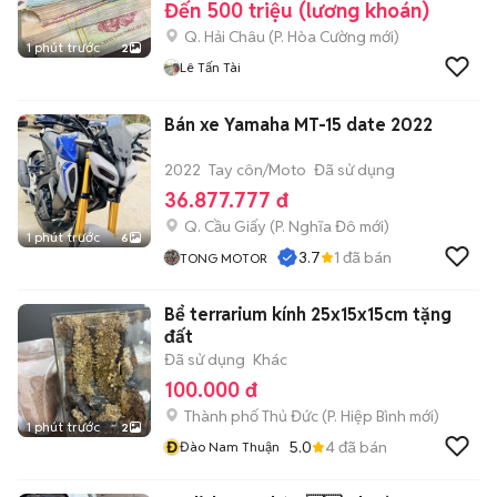
Đến 500 triệu (lương khoán)
Q. Hải Châu
(
P. Hòa Cường
mới)
1 phút trước
2
Lê Tấn Tài
Bán xe Yamaha MT-15 date 2022
2022
Tay côn/Moto
Đã sử dụng
36.877.777 đ
Q. Cầu Giấy
(
P. Nghĩa Đô
mới)
1 phút trước
6
3.7
1
đã bán
TONG MOTOR
Bể terrarium kính 25x15x15cm tặng
đất
Đã sử dụng
Khác
100.000 đ
Thành phố Thủ Đức
(
P. Hiệp Bình
mới)
1 phút trước
2
Đ
5.0
4
đã bán
Đào Nam Thuận