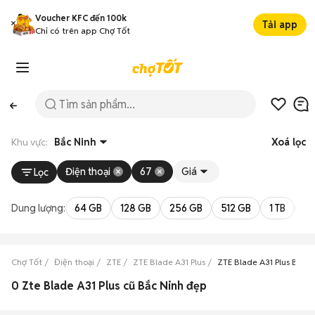
Voucher KFC đến 100k
Tải app
Chỉ có trên app Chợ Tốt
Khu vực:
Bắc Ninh
Xoá lọc
Điện thoại
67
Giá
Lọc
Dung lượng:
64 GB
128 GB
256 GB
512 GB
1 TB
2 
Chợ Tốt
Điện thoại
ZTE
ZTE Blade A31 Plus
ZTE Blade A31 Plus Bắc N
0 Zte Blade A31 Plus cũ Bắc Ninh đẹp