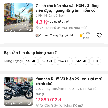
Chính chủ bán nhà sát HXH , 3 tầng
siêu đẹp, ngang rộng 6m hiếm có
2 PN
Nhà ngõ, hẻm
4,3 tỷ
172 tr/m²
25 m²
Q. Tân Phú
(
P. Phú Thọ Hòa
mới)
43 giây trước
7
6
đã
Chuyên Trang Nguyễn Minh
bán
Triều
Bạn cần tìm
dung lượng
nào ?
Dung lượng:
64 GB
128 GB
256 GB
512 GB
1 TB
2 
Yamaha R -15 V3 biển 29- xe lướt mới
chính chủ
2022
Tay côn/Moto
100 - 175 cc
Đã sử
dụng
17.890.012 đ
44 giây trước
5
Q. Cầu Giấy
(
P. Nghĩa Đô
mới)