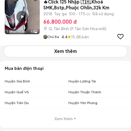
🔥Click 125 Nhập 🇹🇭,Khoá
SMK,Bstp,Phuộc Ohlin,32k Km
2018
Tay ga
100 - 175 cc
Đã sử dụng
66.800.000 đ
Q. Tân Bình
(
P. Tân Sơn Hòa
mới)
1 phút trước
13
4.4
15
đã bán
Chú Ba
Xem thêm
Mua bán điện thoại
Huyện Gia Bình
Huyện Lương Tài
Huyện Quế Võ
Huyện Thuận Thành
Huyện Tiên Du
Huyện Yên Phong
Xem thêm