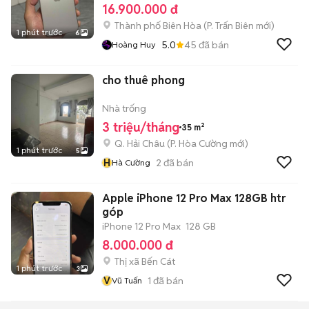
16.900.000 đ
Thành phố Biên Hòa
(
P. Trấn Biên
mới)
1 phút trước
6
5.0
45
đã bán
Hoàng Huy
cho thuê phong
Nhà trống
3 triệu/tháng
35 m²
Q. Hải Châu
(
P. Hòa Cường
mới)
1 phút trước
5
H
2
đã bán
Hà Cường
Apple iPhone 12 Pro Max 128GB htr
góp
iPhone 12 Pro Max
128 GB
8.000.000 đ
Thị xã Bến Cát
1 phút trước
3
V
1
đã bán
Vũ Tuấn