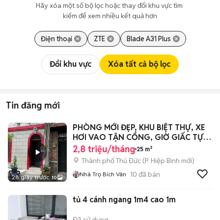
Hãy xóa một số bộ lọc hoặc thay đổi khu vực tìm 
kiếm để xem nhiều kết quả hơn
Điện thoại
ZTE
Blade A31 Plus
Đổi khu vực
Xóa tất cả bộ lọc
Tin đăng mới
PHÒNG MỚI ĐẸP, KHU BIỆT THỰ, XE
HƠI VAO TẬN CỔNG, GIỜ GIẤC TỰ
DO, RẼ
2,8 triệu/tháng
25 m²
Thành phố Thủ Đức
(
P. Hiệp Bình
mới)
10
đã bán
Nhà Trọ Bích Vân
28 giây trước
10
tủ 4 cánh ngang 1m4 cao 1m
Đã sử dụng