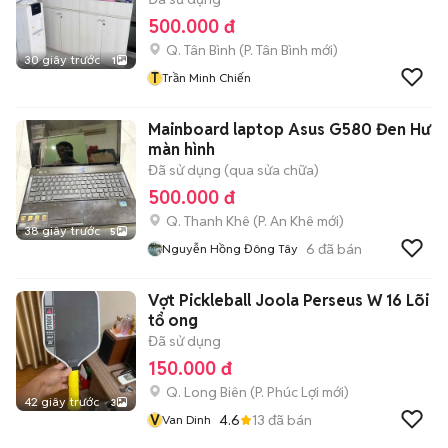
500.000 đ
Q. Tân Bình
(
P. Tân Bình
mới)
30 giây trước
1
T
Trần Minh Chiến
Mainboard laptop Asus G580 Đen Hư
màn hình
Đã sử dụng (qua sửa chữa)
500.000 đ
Q. Thanh Khê
(
P. An Khê
mới)
38 giây trước
5
6
đã bán
Nguyễn Hồng Đông Tây
Vợt Pickleball Joola Perseus W 16 Lõi
tổ ong
Đã sử dụng
150.000 đ
Q. Long Biên
(
P. Phúc Lợi
mới)
42 giây trước
3
V
4.6
13
đã bán
Van Dinh