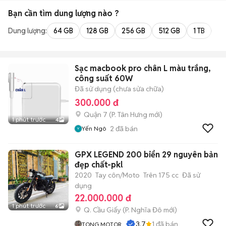
Bạn cần tìm
dung lượng
nào ?
Dung lượng:
64 GB
128 GB
256 GB
512 GB
1 TB
2 
Sạc macbook pro chân L màu trắng,
công suất 60W
Đã sử dụng (chưa sửa chữa)
300.000 đ
Quận 7
(
P. Tân Hưng
mới)
1 phút trước
4
2
đã bán
Yến Ngô
GPX LEGEND 200 biển 29 nguyên bản
đẹp chất-pkl
2020
Tay côn/Moto
Trên 175 cc
Đã sử
dụng
22.000.000 đ
1 phút trước
6
Q. Cầu Giấy
(
P. Nghĩa Đô
mới)
3.7
1
đã bán
TONG MOTOR