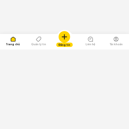
Trang chủ
Quản lý tin
Liên hệ
Tài khoản
Đăng tin
109.000 Bình chọn
Tải ứng dụng Chợ Tốt
Về Chợ Tốt
Quy chế sàn
Chính sách bảo mật
Giải quyết tranh chấp
CÔNG TY TNHH CHỢ TỐT - Người đại diện theo pháp luật: