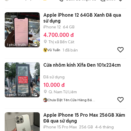
Apple iPhone 12 64GB Xanh Đã qua
sử dụng
iPhone 12
64 GB
4.700.000 đ
Thị xã Bến Cát
1 phút trước
3
V
1
đã bán
Vũ Tuấn
Cửa nhôm kính Xifa Đen 101x224cm
Đã sử dụng
10.000 đ
Q. Nam Từ Liêm
1 phút trước
5
Chưa Đặt Tên.cửa Hàng Bán
Thạch Cao
Apple iPhone 15 Pro Max 256GB Xám
Đã qua sử dụng
iPhone 15 Pro Max
256 GB
4-6 tháng