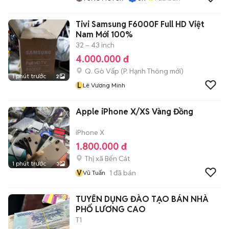
Tivi Samsung F6000F Full HD Việt
Nam Mới 100%
32 – 43 inch
4.000.000 đ
Q. Gò Vấp
(
P. Hạnh Thông
mới)
1 phút trước
2
L
Lê Vương Minh
Apple iPhone X/XS Vàng Đồng
iPhone X
1.800.000 đ
Thị xã Bến Cát
1 phút trước
3
V
1
đã bán
Vũ Tuấn
TUYỂN DỤNG ĐÀO TẠO BÁN NHÀ
PHỐ LƯƠNG CAO
T1