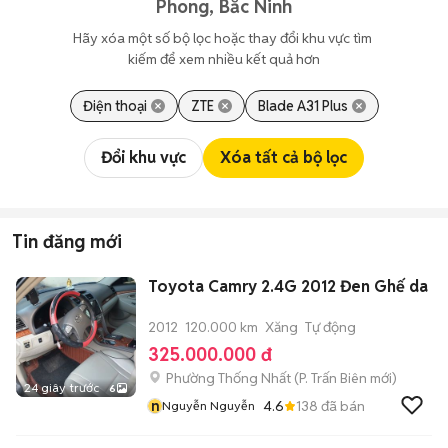
Phong, Bắc Ninh
Hãy xóa một số bộ lọc hoặc thay đổi khu vực tìm 
kiếm để xem nhiều kết quả hơn
Điện thoại
ZTE
Blade A31 Plus
Đổi khu vực
Xóa tất cả bộ lọc
Tin đăng mới
Toyota Camry 2.4G 2012 Đen Ghế da
2012
120.000 km
Xăng
Tự động
325.000.000 đ
Phường Thống Nhất
(
P. Trấn Biên
mới)
24 giây trước
6
n
4.6
138
đã bán
Nguyễn Nguyễn