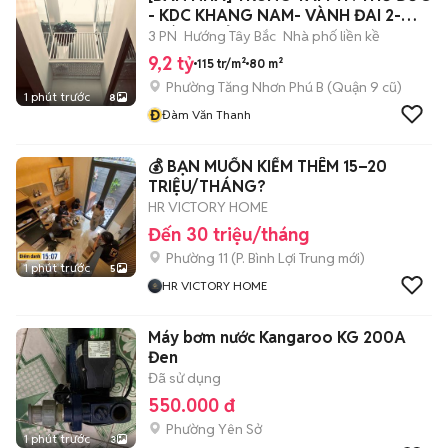
- KDC KHANG NAM- VÀNH ĐAI 2-
CHÍNH CHỦ
3 PN
Hướng Tây Bắc
Nhà phố liền kề
9,2 tỷ
115 tr/m²
80 m²
Phường Tăng Nhơn Phú B (Quận 9 cũ)
1 phút trước
8
Đ
Đàm Văn Thanh
💰 BẠN MUỐN KIẾM THÊM 15–20
TRIỆU/THÁNG?
HR VICTORY HOME
Đến 30 triệu/tháng
Phường 11
(
P. Bình Lợi Trung
mới)
1 phút trước
5
HR VICTORY HOME
Máy bơm nước Kangaroo KG 200A
Đen
Đã sử dụng
550.000 đ
Phường Yên Sở
1 phút trước
3