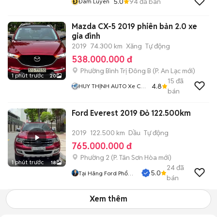
Đ
5.0
94
đã bán
Đam Luyen
Mazda CX-5 2019 phiên bản 2.0 xe
gia đình
2019
74.300 km
Xăng
Tự động
538.000.000 đ
Phường Bình Trị Đông B
(
P. An Lạc
mới)
1 phút trước
20
15
đã
4.8
HUY THỊNH AUTO Xe Cũ
bán
Giá Tốt Bình Tân
Ford Everest 2019 Đỏ 122.500km
2019
122.500 km
Dầu
Tự động
765.000.000 đ
Phường 2
(
P. Tân Sơn Hòa
mới)
1 phút trước
18
24
đã
5.0
Tại Hãng Ford Phổ
bán
Quang
Xem thêm