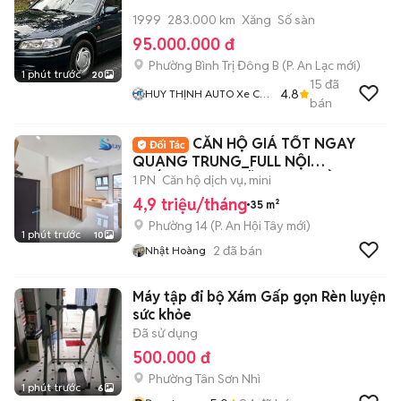
1999
283.000 km
Xăng
Số sàn
95.000.000 đ
Phường Bình Trị Đông B
(
P. An Lạc
mới)
1 phút trước
20
15
đã
4.8
HUY THỊNH AUTO Xe Cũ
bán
Giá Tốt Bình Tân
CĂN HỘ GIÁ TỐT NGAY
QUANG TRUNG_FULL NỘI
THẤT_NGAY NGÃ TƯ CHỢ CẦU
1 PN
Căn hộ dịch vụ, mini
4,9 triệu/tháng
35 m²
Phường 14
(
P. An Hội Tây
mới)
1 phút trước
10
2
đã bán
Nhật Hoàng
Máy tập đi bộ Xám Gấp gọn Rèn luyện
sức khỏe
Đã sử dụng
500.000 đ
Phường Tân Sơn Nhì
1 phút trước
6