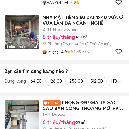
4.9
HÀ UYỂN NHI
NHÀ MẶT TIỀN SIÊU DÀI 4x40 VỪA Ở
VỪA LÀM ĐA NGÀNH NGHỀ
2 PN
Nhà ngõ, hẻm
8 triệu/tháng
160 m²
Phường Thạnh Xuân
(
P. Thới An
mới)
1 phút trước
8
4.8
82
đã bán
Phượng
Bạn cần tìm
dung lượng
nào ?
Dung lượng:
64 GB
128 GB
256 GB
512 GB
1 TB
2 
PHÒNG ĐẸP GIÁ RẺ GÁC
CAO BAN CÔNG THOÁNG MỚI 99%
GẦN UEF, HIU, Q1
1 PN
Duplex
6 triệu/tháng
35 m²