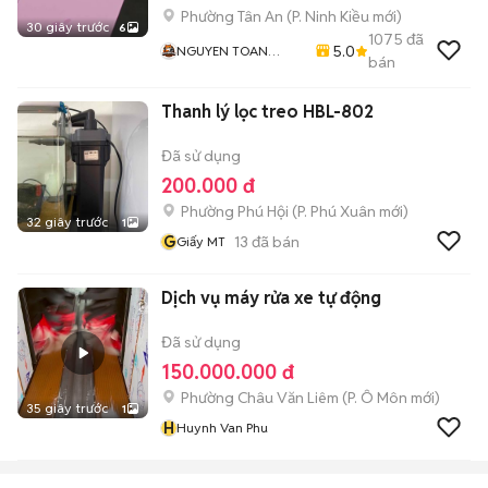
Phường Tân An
(
P. Ninh Kiều
mới)
30 giây trước
6
1075
đã
5.0
NGUYEN TOAN
bán
Mobile - Thu Máy Cũ
- Bán Trả Góp
Thanh lý lọc treo HBL-802
Đã sử dụng
200.000 đ
Phường Phú Hội
(
P. Phú Xuân
mới)
32 giây trước
1
G
13
đã bán
Giấy MT
Dịch vụ máy rửa xe tự động
Đã sử dụng
150.000.000 đ
Phường Châu Văn Liêm
(
P. Ô Môn
mới)
35 giây trước
1
H
Huynh Van Phu