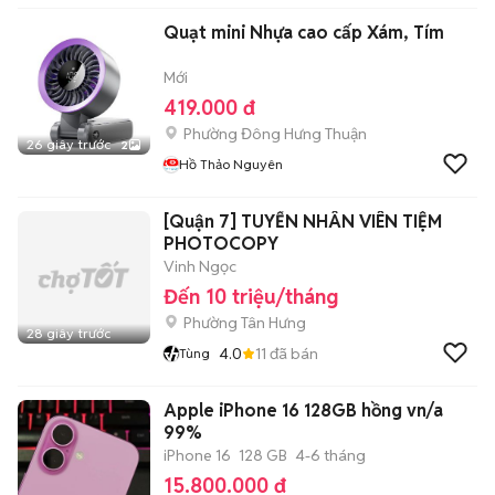
Quạt mini Nhựa cao cấp Xám, Tím
Mới
419.000 đ
Phường Đông Hưng Thuận
26 giây trước
2
Hồ Thảo Nguyên
[Quận 7] TUYỂN NHÂN VIÊN TIỆM
PHOTOCOPY
Vinh Ngọc
Đến 10 triệu/tháng
Phường Tân Hưng
28 giây trước
4.0
11
đã bán
Tùng
Apple iPhone 16 128GB hồng vn/a
99%
iPhone 16
128 GB
4-6 tháng
15.800.000 đ