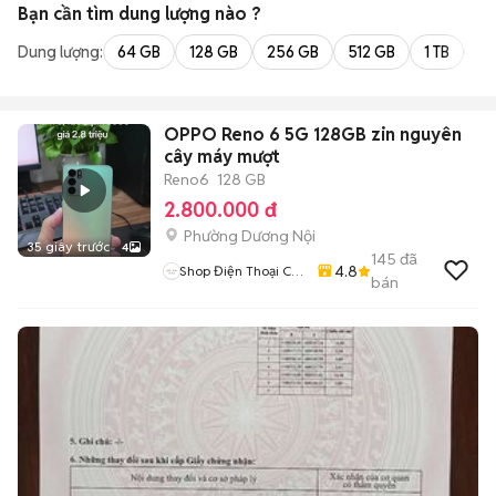
Bạn cần tìm
dung lượng
nào ?
Dung lượng:
64 GB
128 GB
256 GB
512 GB
1 TB
2 
OPPO Reno 6 5G 128GB zin nguyên
cây máy mượt
Reno6
128 GB
2.800.000 đ
Phường Dương Nội
35 giây trước
4
145
đã
4.8
Shop Điện Thoại Cũ
bán
Zin