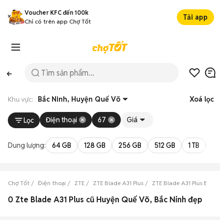
Voucher KFC đến 100k
Tải app
Chỉ có trên app Chợ Tốt
Khu vực:
Bắc Ninh, Huyện Quế Võ
Xoá lọc
Điện thoại
67
Giá
Lọc
Dung lượng:
64 GB
128 GB
256 GB
512 GB
1 TB
2 
Chợ Tốt
Điện thoại
ZTE
ZTE Blade A31 Plus
ZTE Blade A31 Plus Bắc N
0 Zte Blade A31 Plus cũ Huyện Quế Võ, Bắc Ninh đẹp