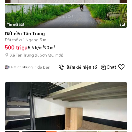
Tin nổi bật
6
+
2
Đất nền Tân Trung
Đất thổ cư
Ngang 5 m
500 triệu
5,6 tr/m²
90 m²
Xã Tân Trung
(
P. Sơn Qui
mới)
1
đã bán
Bấm để hiện số
Chat
Lê Minh Phụng