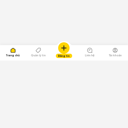
Trang chủ
Quản lý tin
Liên hệ
Tài khoản
Đăng tin
109.000 Bình chọn
Tải ứng dụng Chợ Tốt
Về Chợ Tốt
Quy chế sàn