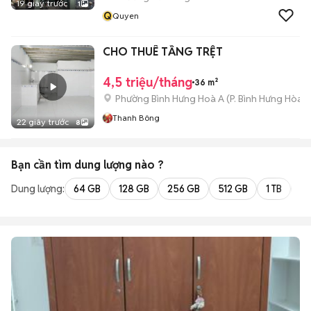
19 giây trước
1
Q
Quyen
CHO THUÊ TẦNG TRỆT
4,5 triệu/tháng
36 m²
Phường Bình Hưng Hoà A
(
P. Bình Hưng Hòa
m
Thanh Bông
22 giây trước
8
Bạn cần tìm
dung lượng
nào ?
Dung lượng:
64 GB
128 GB
256 GB
512 GB
1 TB
2 