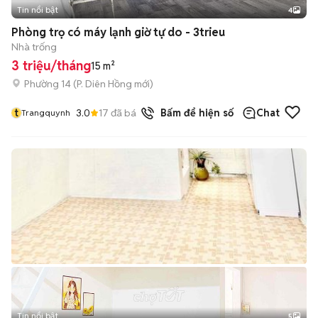
Tin nổi bật
4
Phòng trọ có máy lạnh giờ tự do - 3trieu
Nhà trống
3 triệu/tháng
15 m²
Phường 14
(
P. Diên Hồng
mới)
t
3.0
17
đã bán
Bấm để hiện số
Chat
Trangquynh
Tin nổi bật
5