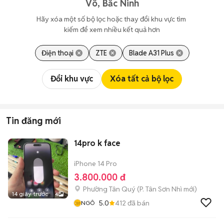
Võ, Bắc Ninh
Hãy xóa một số bộ lọc hoặc thay đổi khu vực tìm 
kiếm để xem nhiều kết quả hơn
Điện thoại
ZTE
Blade A31 Plus
Đổi khu vực
Xóa tất cả bộ lọc
Tin đăng mới
14pro k face
iPhone 14 Pro
3.800.000 đ
Phường Tân Quý
(
P. Tân Sơn Nhì
mới)
14 giây trước
4
5.0
412
đã bán
NGÔ