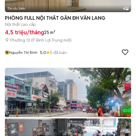
Tin ưu tiên
8
+
2
PHÒNG FULL NỘI THẤT GẦN ĐH VĂN LANG
Nội thất cao cấp
4,5 triệu/tháng
25 m²
Phường 13
(
P. Bình Lợi Trung
mới)
N
5.0
5
đã bán
Nguyễn Thị Bình