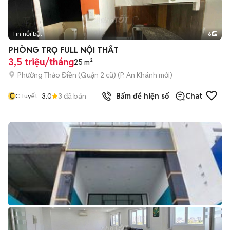
Tin nổi bật
6
+
2
PHÒNG TRỌ FULL NỘI THẤT
3,5 triệu/tháng
25 m²
Phường Thảo Điền (Quận 2 cũ)
(
P. An Khánh
mới)
C
3.0
3
đã bán
Bấm để hiện số
Chat
C Tuyết