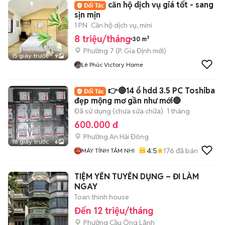
căn hộ dịch vụ giá tốt - sang
sịn mịn
1 PN
Căn hộ dịch vụ, mini
8 triệu/tháng
30 m²
Phường 7
(
P. Gia Định
mới)
15 giây trước
9
Lê Phúc Victory Home
👉🔴14 ổ hdd 3.5 PC Toshiba
đẹp mộng mơ gần như mới🔴
Đã sử dụng (chưa sửa chữa)
1 tháng
600.000 đ
Phường An Hải Đông
18 giây trước
6
4.5
176
đã bán
MÁY TÍNH TÂM NHI
TIỆM YẾN TUYỂN DỤNG – ĐI LÀM
NGAY
Toan thinh house
Đến 12 triệu/tháng
Phường Cầu Ông Lãnh