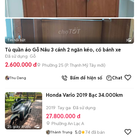
Tin nổi bật
3
Tủ quần áo Gỗ Nâu 3 cánh 2 ngăn kéo, có bánh xe
Đã sử dụng
Gỗ
2.600.000 đ
Phường 25
(
P. Thạnh Mỹ Tây
mới)
Bấm để hiện số
Chat
Thu Dang
Honda Vario 2019 Bạc 34.000km
2019
Tay ga
Đã sử dụng
27.800.000 đ
Phường An Lạc A
25 giây trước
4
5.0
74
đã bán
Thành Trung