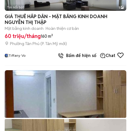
Tin nổi bật
5
GIÁ THUÊ HẤP DẪN - MẶT BẰNG KINH DOANH
NGUYỄN THỊ THẬP
Mặt bằng kinh doanh
Hoàn thiện cơ bản
60 triệu/tháng
160 m²
Phường Tân Phú
(
P. Tân Mỹ
mới)
Bấm để hiện số
Chat
Tiffany Vo