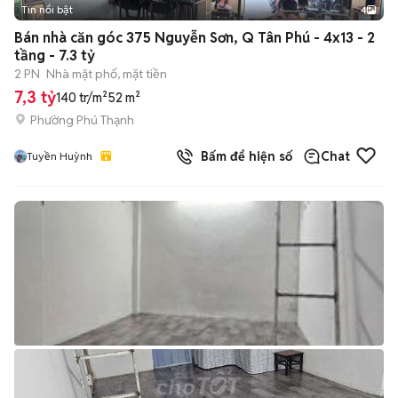
Tin nổi bật
4
Bán nhà căn góc 375 Nguyễn Sơn, Q Tân Phú - 4x13 - 2
tầng - 7.3 tỷ
2 PN
Nhà mặt phố, mặt tiền
7,3 tỷ
140 tr/m²
52 m²
Phường Phú Thạnh
Bấm để hiện số
Chat
Tuyền Huỳnh