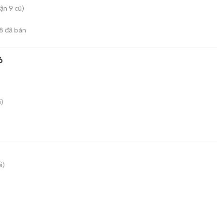
ận 9 cũ)
8
đã bán
ỏ
)
i)