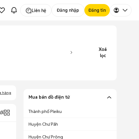
Đăng nhập
Đăng tin
Liên hệ
Xoá
lọc
a hàng
Mua bán đồ điện tử
Thành phố Pleiku
ới
Huyện Chư Păh
Huyện Chư Prông