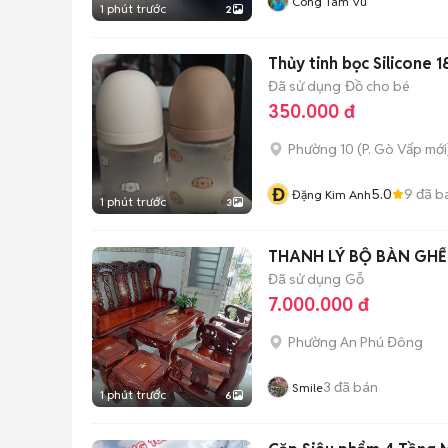
Cong Tam Vu
1 phút trước
2
Thủy tinh bọc Silicone 
Đã sử dụng
Đồ cho bé
350.000 đ
Phường 10
(
P. Gò Vấp
mới
Đ
5.0
9
đã b
Đặng Kim Anh
1 phút trước
3
THANH LÝ BỘ BÀN GHẾ
Đã sử dụng
Gỗ
7.000.000 đ
Phường An Phú Đông
3
đã bán
Smile
1 phút trước
6