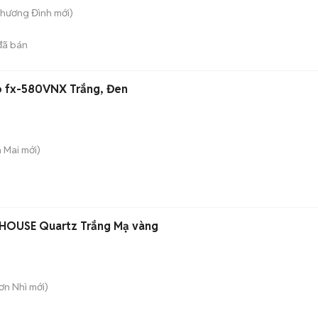
Khương Đình
mới)
ã bán
o fx-580VNX Trắng, Đen
h Mai
mới)
 HOUSE Quartz Trắng Mạ vàng
Sơn Nhì
mới)