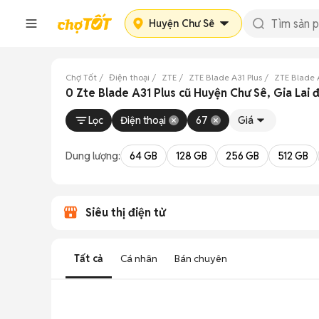
Huyện Chư Sê
Chợ Tốt
Điện thoại
ZTE
ZTE Blade A31 Plus
ZTE Blade A
0 Zte Blade A31 Plus cũ Huyện Chư Sê, Gia Lai 
Lọc
Điện thoại
67
Giá
Dung lượng:
64 GB
128 GB
256 GB
512 GB
Siêu thị điện tử
Tất cả
Cá nhân
Bán chuyên