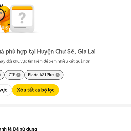
ả phù hợp tại Huyện Chư Sê, Gia Lai
hay đổi khu vực tìm kiếm để xem nhiều kết quả hơn
ZTE
Blade A31 Plus
 vực
Xóa tất cả bộ lọc
anh lá Đã sử dụng