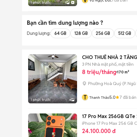
V
Vũ Ngọc Đức
1 phút trước
1
Bạn cần tìm
dung lượng
nào ?
Dung lượng:
64 GB
128 GB
256 GB
512 GB
CHO THUÊ NHÀ 2 TẦNG
3 PN
Nhà mặt phố, mặt tiền
8 triệu/tháng
170 m²
Phường Hoà Quý
(
P. Ngũ
T
5.0
7
đã bán
Thanh Thảo
1 phút trước
4
17 Pro Max 256GB QTe 
iPhone 17 Pro Max
256 GB
C
24.100.000 đ