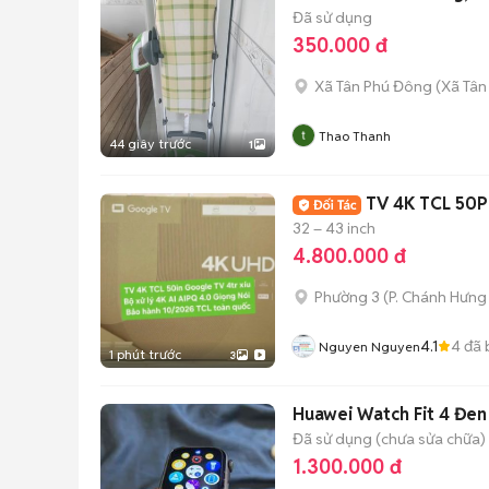
Đã sử dụng
350.000 đ
Xã Tân Phú Đông
(
Xã Tân
Thao Thanh
44 giây trước
1
TV 4K TCL 50P
32 – 43 inch
4.800.000 đ
Phường 3
(
P. Chánh Hưng
4.1
4
đã 
Nguyen Nguyen
1 phút trước
3
Huawei Watch Fit 4 Đen
Đã sử dụng (chưa sửa chữa)
1.300.000 đ