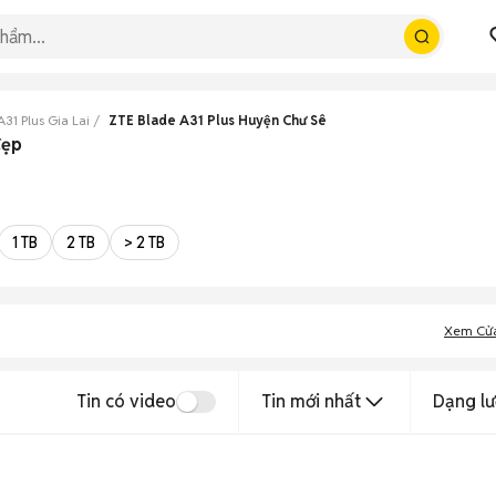
31 Plus Gia Lai
ZTE Blade A31 Plus Huyện Chư Sê
đẹp
1 TB
2 TB
> 2 TB
Xem Cử
Tin có video
Tin mới nhất
Dạng lư