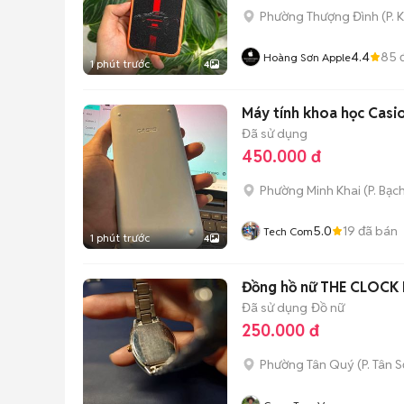
Phường Thượng Đình
(
P. 
4.4
85
đ
Hoàng Sơn Apple
1 phút trước
4
Máy tính khoa học Casi
Đã sử dụng
450.000 đ
Phường Minh Khai
(
P. Bạc
5.0
19
đã bán
Tech Com
1 phút trước
4
Đồng hồ nữ THE CLOCK
Đã sử dụng
Đồ nữ
250.000 đ
Phường Tân Quý
(
P. Tân 