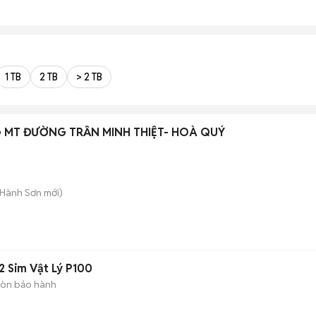
1 TB
2 TB
> 2 TB
 MT ĐƯỜNG TRẦN MINH THIỆT- HOÀ QUÝ
 Hành Sơn
mới)
2 Sim Vật Lý P100
òn bảo hành