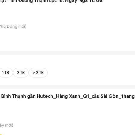
ặt Tiền Đường Thạnh Lộc 16. Ngay Ngã Tư Ga
 Phú Đông
mới)
1 TB
2 TB
> 2 TB
 Bình Thạnh gần Hutech_Hàng Xanh_Q1_cầu Sài Gòn_thang
Tây
mới)