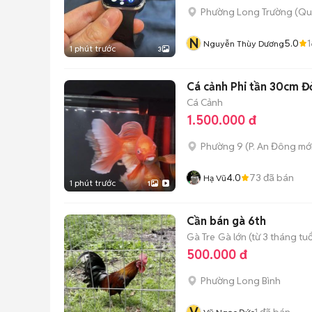
Phường Long Trường (Qu
N
5.0
1
Nguyễn Thùy Dương
1 phút trước
3
Cá cảnh Phi tần 30cm Đ
Cá Cảnh
1.500.000 đ
Phường 9
(
P. An Đông
mới
4.0
73
đã bán
Hạ Vũ
1 phút trước
1
Cần bán gà 6th
Gà Tre
Gà lớn (từ 3 tháng tuổ
500.000 đ
Phường Long Bình
1
đã bán