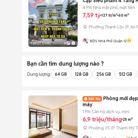
Cặp Siêu phẩm 4 Tầng M
4 PN
Nhà mặt phố, mặt tiền
7,59 tỷ
127 tr/m²
60 m²
Phường Thạnh Lộc
(
P. An
BĐS Nhà Phố Quận 12
1 phút trước
11
Bạn cần tìm
dung lượng
nào ?
Dung lượng:
64 GB
128 GB
256 GB
512 GB
Phòng mới đẹp
máy
1 PN
Căn hộ dịch vụ, mini
6,9 triệu/tháng
25 m²
Phường 25
(
P. Thạnh Mỹ 