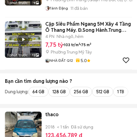
1 phút trước
9
11
đã bán
Tánh Đặng
Cặp Siêu Phẩm Ngang 5M Xây 4 Tầng
Ô Thang Máy. Đ.Song Hành.Trung
Chánh
4 PN
Nhà ngõ, hẻm
7,75 tỷ
103 tr/m²
75 m²
Phường Trung Mỹ Tây
1 phút trước
12
5.0
NHÀ ĐẤT Q12
Bạn cần tìm
dung lượng
nào ?
Dung lượng:
64 GB
128 GB
256 GB
512 GB
1 TB
2 
thaco
2018
< 1 tấn
Đã sử dụng
123.456.789 đ