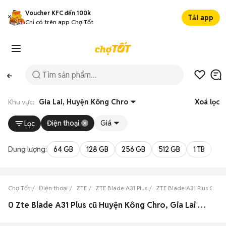
Voucher KFC đến 100k
Tải app
Chỉ có trên app Chợ Tốt
Khu vực:
Gia Lai, Huyện Kông Chro
Xoá lọc
Điện thoại
Giá
Lọc
Dung lượng:
64 GB
128 GB
256 GB
512 GB
1 TB
2 
Chợ Tốt
Điện thoại
ZTE
ZTE Blade A31 Plus
ZTE Blade A31 Plus Gia La
0 Zte Blade A31 Plus cũ Huyện Kông Chro, Gia Lai đẹp