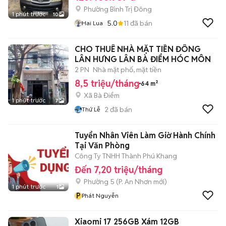
Phường Bình Trị Đông
1 phút trước
10
5.0
11
đã bán
Hai Lua
CHO THUÊ NHÀ MẶT TIỀN ĐÔNG
LÂN HƯNG LÂN BÀ ĐIỂM HÓC MÔN
2 PN
Nhà mặt phố, mặt tiền
8,5 triệu/tháng
64 m²
Xã Bà Điểm
1 phút trước
7
2
đã bán
Thứ Lễ
Tuyển Nhân Viên Làm Giờ Hành Chính
Tại Văn Phòng
Công Ty TNHH Thành Phú Khang
Đến 7,20 triệu/tháng
Phường 5
(
P. An Nhơn
mới)
1 phút trước
1
P
Phát Nguyễn
Xiaomi 17 256GB Xám 12GB