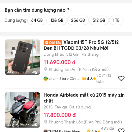
Bạn cần tìm
dung lượng
nào ?
Dung lượng:
64 GB
128 GB
256 GB
512 GB
1 TB
2 
Xiaomi 15T Pro 5G 12/512
Đen BH TGDĐ 03/28 Như Mới
Dòng khác
512 GB
>12 tháng
11.690.000 đ
Phường Tân An
(
P. Ninh Kiều
mới)
44 giây trước
6
2071
đã
4.8
Nhanh Store Cần
bán
Thơ
Honda Airblade mắt cú 2015 máy zin
chất
2015
Tay ga
Đã sử dụng
17.800.000 đ
Phường Thạnh Lộc
(
P. An Phú Đông
mới)
44 giây trước
6
493
đã
4.5
CHXM Phương Nam