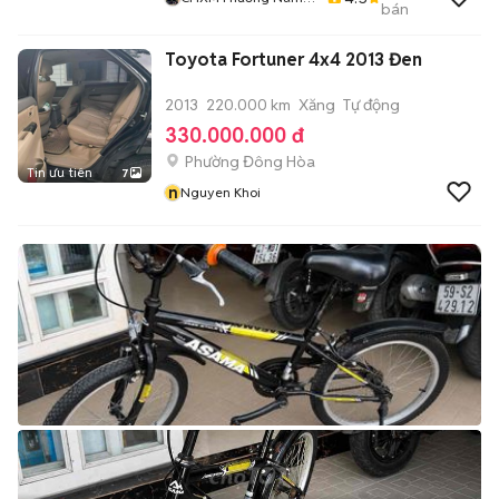
bán
Chuyên Bán Xe Trả
Góp
Toyota Fortuner 4x4 2013 Đen
2013
220.000 km
Xăng
Tự động
330.000.000 đ
Phường Đông Hòa
Tin ưu tiên
7
n
Nguyen Khoi