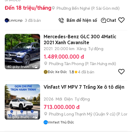
Đến 18 triệu/tháng
Phường Bến Nghé
(
P. Sài Gòn
mới)
3
đã bán
Bấm để hiện số
Chat
LinnLinp
Mercedes-Benz GLC 300 4Matic
2021 Xanh Cavansite
2021
20.000 km
Xăng
Tự động
1.489.000.000 đ
Phường Tân Phong
(
P. Tân Hưng
mới)
40 giây trước
5
Đ
1.8
4
đã bán
Đức Xe Đức
VinFast VF MPV 7 Trắng Xe ô tô điện
2026
Mới
Điện
Tự động
713.000.000 đ
Phường Long Thạnh Mỹ (Quận 9 cũ)
(
P. Long
42 giây trước
4
Vinfast Thủ Đức