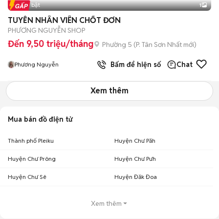
Tin nổi bật
1
TUYỄN NHÂN VIÊN CHỐT ĐƠN
PHƯƠNG NGUYỄN SHOP
Đến 9,50 triệu/tháng
Phường 5
(
P. Tân Sơn Nhất
mới)
Bấm để hiện số
Chat
Phương Nguyễn
Xem thêm
Mua bán đồ điện tử
Thành phố Pleiku
Huyện Chư Păh
Huyện Chư Prông
Huyện Chư Pưh
Huyện Chư Sê
Huyện Đăk Đoa
Xem thêm