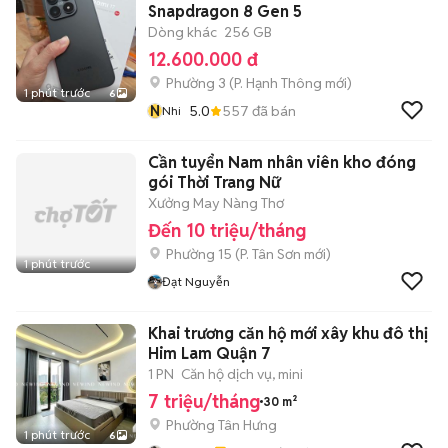
Snapdragon 8 Gen 5
Dòng khác
256 GB
12.600.000 đ
Phường 3
(
P. Hạnh Thông
mới)
1 phút trước
6
N
5.0
557
đã bán
Nhi
Cần tuyển Nam nhân viên kho đóng
gói Thời Trang Nữ
Xưởng May Nàng Thơ
Đến 10 triệu/tháng
Phường 15
(
P. Tân Sơn
mới)
1 phút trước
Đạt Nguyễn
Khai trương căn hộ mới xây khu đô thị
Him Lam Quận 7
1 PN
Căn hộ dịch vụ, mini
7 triệu/tháng
30 m²
Phường Tân Hưng
1 phút trước
6