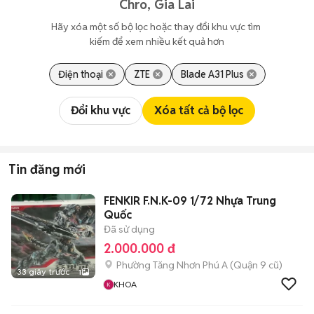
Chro, Gia Lai
Hãy xóa một số bộ lọc hoặc thay đổi khu vực tìm 
kiếm để xem nhiều kết quả hơn
Điện thoại
ZTE
Blade A31 Plus
Đổi khu vực
Xóa tất cả bộ lọc
Tin đăng mới
FENKIR F.N.K-09 1/72 Nhựa Trung
Quốc
Đã sử dụng
2.000.000 đ
Phường Tăng Nhơn Phú A (Quận 9 cũ)
33 giây trước
1
KHOA