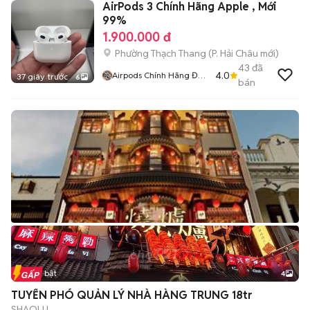
AirPods 3 Chính Hãng Apple , Mới
99%
1.900.000 đ
Phường Thạch Thang
(
P. Hải Châu
mới)
43
đã
4.0
Airpods Chính Hãng Đà
37 giây trước
6
bán
Nẵng
Tin nổi bật
4
TUYỂN PHÓ QUẢN LÝ NHÀ HÀNG TRUNG 18tr
SHAOLU