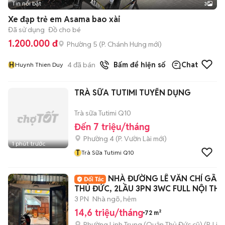
Tin nổi bật
3
Xe đạp trẻ em Asama bao xài
Đã sử dụng
Đồ cho bé
1.200.000 đ
Phường 5
(
P. Chánh Hưng
mới)
H
4
đã bán
Bấm để hiện số
Chat
Huynh Thien Duy
TRÀ SỮA TUTIMI TUYỂN DỤNG
Trà sữa Tutimi Q10
Đến 7 triệu/tháng
Phường 4
(
P. Vườn Lài
mới)
1 phút trước
T
Trà Sữa Tutimi Q10
NHÀ ĐƯỜNG LÊ VĂN CHÍ GẦN
THỦ ĐỨC, 2LẦU 3PN 3WC FULL NỘI TH
3 PN
Nhà ngõ, hẻm
14,6 triệu/tháng
72 m²
Phường Linh Trung (Quận Thủ Đức cũ)
(
P. Lin