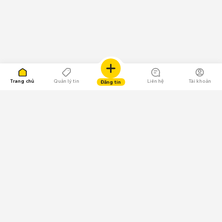
Trang chủ
Quản lý tin
Liên hệ
Tài khoản
Đăng tin
109.000 Bình chọn
Tải ứng dụng Chợ Tốt
Về Chợ Tốt
Quy chế sàn
Chính sách bảo mật
Giải quyết tranh chấp