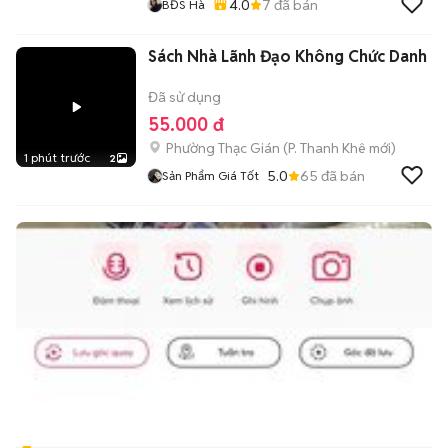
4.0
7
đã bán
BĐS Hà
Sách Nhà Lãnh Đạo Không Chức Danh
Đã sử dụng
55.000 đ
Phường Thạc Gián
(
P. Thanh Khê
mới)
1 phút trước
2
5.0
65
đã bán
Sản Phẩm Giá Tốt