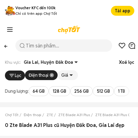
Voucher KFC đến 100k
Tải app
Chỉ có trên app Chợ Tốt
Khu vực:
Gia Lai, Huyện Đăk Đoa
Xoá lọc
Điện thoại
Giá
Lọc
Dung lượng:
64 GB
128 GB
256 GB
512 GB
1 TB
2 
Chợ Tốt
Điện thoại
ZTE
ZTE Blade A31 Plus
ZTE Blade A31 Plus Gia La
0 Zte Blade A31 Plus cũ Huyện Đăk Đoa, Gia Lai đẹp