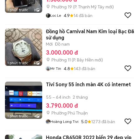
Phường 19
(
P. Thạnh Mỹ Tây
mới)
1 phút trước
2
4.9
14
đã bán
Loc Le
Đồng hồ Carnival Nam Kim loại Bạc Đã
sử dụng
Mới
Đồ nam
3.000.000 đ
Phường 11
(
P. Bảy Hiền
mới)
1 phút trước
6
4.8
143
đã bán
Mr Tin
Tivi Sony 55 inch màn 4K có internet
55 – 64 inch
2 tháng
3.790.000 đ
Phường Phú Thuận
1 phút trước
4
5.0
1273
đã bán
Hoàng Long Tivi
Honda CB650R 2022 biển 29 đẹp vip