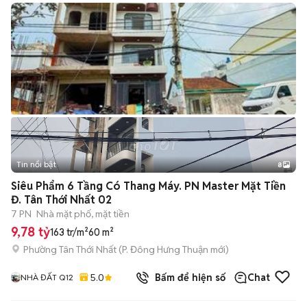
Tin nổi bật
8
+
2
Siêu Phẩm 6 Tầng Có Thang Máy. PN Master Mặt Tiền
Đ. Tân Thới Nhất 02
7 PN
Nhà mặt phố, mặt tiền
9,78 tỷ
163 tr/m²
60 m²
Phường Tân Thới Nhất
(
P. Đông Hưng Thuận
mới)
5.0
Bấm để hiện số
Chat
NHÀ ĐẤT Q12