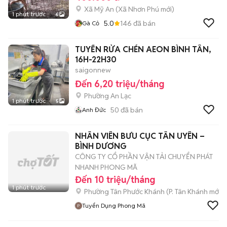
Xã Mỹ An
(
Xã Nhơn Phú
mới)
1 phút trước
6
5.0
146
đã bán
Gà Cỏ
TUYỂN RỬA CHÉN AEON BÌNH TÂN,
16H-22H30
saigonnew
Đến 6,20 triệu/tháng
Phường An Lạc
1 phút trước
5
50
đã bán
Anh Đức
NHÂN VIÊN BƯU CỤC TÂN UYÊN –
BÌNH DƯƠNG
CÔNG TY CỔ PHẦN VẬN TẢI CHUYỂN PHÁT
NHANH PHONG MÃ
Đến 10 triệu/tháng
1 phút trước
Phường Tân Phước Khánh
(
P. Tân Khánh
mới)
Tuyển Dụng Phong Mã