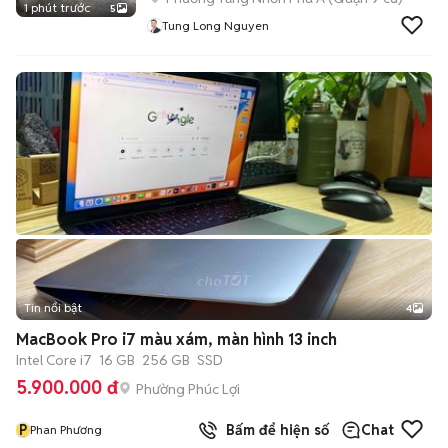
1 phút trước
5
Tung Long Nguyen
Tin nổi bật
4
MacBook Pro i7 màu xám, màn hình 13 inch
Intel Core i7
16 GB
256 GB
SSD
5.900.000 đ
Phường Phúc Lợi
P
Bấm để hiện số
Chat
Phan Phương