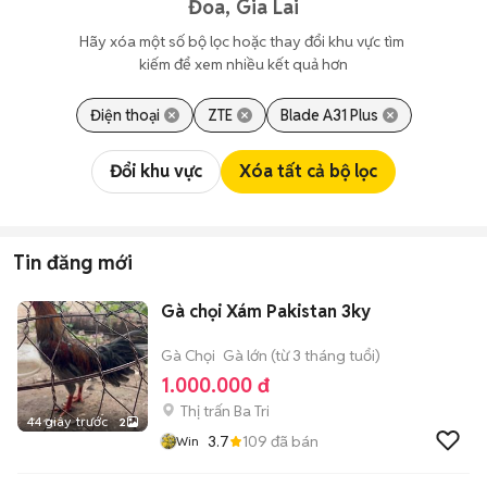
Đoa, Gia Lai
Hãy xóa một số bộ lọc hoặc thay đổi khu vực tìm 
kiếm để xem nhiều kết quả hơn
Điện thoại
ZTE
Blade A31 Plus
Đổi khu vực
Xóa tất cả bộ lọc
Tin đăng mới
Gà chọi Xám Pakistan 3ky
Gà Chọi
Gà lớn (từ 3 tháng tuổi)
1.000.000 đ
Thị trấn Ba Tri
44 giây trước
2
3.7
109
đã bán
Win