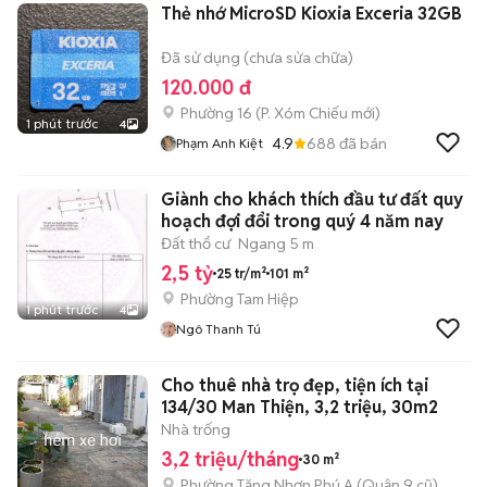
Thẻ nhớ MicroSD Kioxia Exceria 32GB
Đã sử dụng (chưa sửa chữa)
120.000 đ
Phường 16
(
P. Xóm Chiếu
mới)
1 phút trước
4
4.9
688
đã bán
Phạm Anh Kiệt
Giành cho khách thích đầu tư đất quy
hoạch đợi đổi trong quý 4 năm nay
Đất thổ cư
Ngang 5 m
2,5 tỷ
25 tr/m²
101 m²
Phường Tam Hiệp
1 phút trước
4
Ngô Thanh Tú
Cho thuê nhà trọ đẹp, tiện ích tại
134/30 Man Thiện, 3,2 triệu, 30m2
Nhà trống
3,2 triệu/tháng
30 m²
Phường Tăng Nhơn Phú A (Quận 9 cũ)