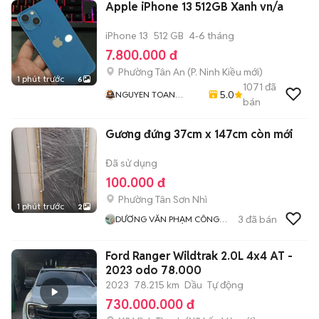
Apple iPhone 13 512GB Xanh vn/a
iPhone 13
512 GB
4-6 tháng
7.800.000 đ
Phường Tân An
(
P. Ninh Kiều
mới)
1 phút trước
6
1071
đã
5.0
NGUYEN TOAN
bán
Mobile - Thu Máy Cũ -
Bán Trả Góp
Gương đứng 37cm x 147cm còn mới
Đã sử dụng
100.000 đ
Phường Tân Sơn Nhì
1 phút trước
2
3
đã bán
DƯƠNG VĂN PHẠM CÔNG
THIỆN
Ford Ranger Wildtrak 2.0L 4x4 AT -
2023 odo 78.000
2023
78.215 km
Dầu
Tự động
730.000.000 đ