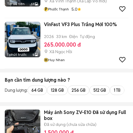
Xã Vĩnh Thạnh
(
Xã Lấp Vò
mới)
Tin ưu tiên
17
P
5.0
Phước Thạnh
VinFast VF3 Plus Trắng Mới 100%
2026
33 km
Điện
Tự động
265.000.000 đ
Xã Ngọc Hồi
1 phút trước
5
H
Huy Nhan
Bạn cần tìm
dung lượng
nào ?
Dung lượng:
64 GB
128 GB
256 GB
512 GB
1 TB
2 
Máy ảnh Sony ZV-E10 Đã sử dụng Full
box
Đã sử dụng (chưa sửa chữa)
1.500.000 đ