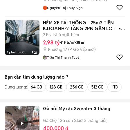
Nguyễn Thị Thúy Nga
HẺM XE TẢI THÔNG - 25m2 TIỆN
K.DOANH-2 TẦNG 2PN GẦN LOTTE
MART NVLUONG
2 PN
Nhà ngõ, hẻm
2,98 tỷ
119 tr/m²
25 m²
Phường 17
(
P. Gò Vấp
mới)
1 phút trước
8
Trần Thị Thanh Tuyền
Bạn cần tìm
dung lượng
nào ?
Dung lượng:
64 GB
128 GB
256 GB
512 GB
1 TB
2 
Gà nòi Mỹ rặc Sweater 3 tháng
Gà Chọi
Gà con (dưới 3 tháng tuổi)
400.000 đ