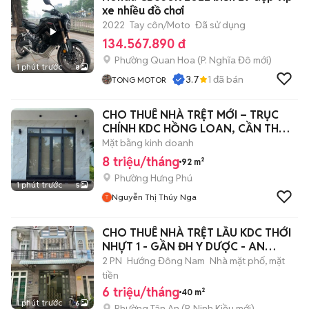
xe nhiều đồ chơi
2022
Tay côn/Moto
Đã sử dụng
134.567.890 đ
Phường Quan Hoa
(
P. Nghĩa Đô
mới)
1 phút trước
8
3.7
1
đã bán
TONG MOTOR
CHO THUÊ NHÀ TRỆT MỚI – TRỤC
CHÍNH KDC HỒNG LOAN, CẦN THƠ
|8 TRIỆU
Mặt bằng kinh doanh
8 triệu/tháng
92 m²
Phường Hưng Phú
1 phút trước
5
Nguyễn Thị Thúy Nga
CHO THUÊ NHÀ TRỆT LẦU KDC THỚI
NHỰT 1 - GẦN ĐH Y DƯỢC - AN
KHÁNH - 6
2 PN
Hướng Đông Nam
Nhà mặt phố, mặt
tiền
6 triệu/tháng
40 m²
1 phút trước
6
Phường Tân An
(
P. Ninh Kiều
mới)