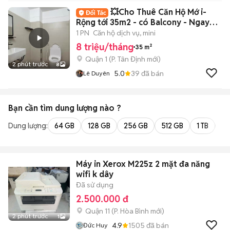
💥Cho Thuê Căn Hộ Mớ i-
Rộng tới 35m2 - có Balcony - Ngay
cầu Bason Q1
1 PN
Căn hộ dịch vụ, mini
8 triệu/tháng
35 m²
Quận 1
(
P. Tân Định
mới)
2 phút trước
8
5.0
39
đã bán
Lê Duyên
Bạn cần tìm
dung lượng
nào ?
Dung lượng:
64 GB
128 GB
256 GB
512 GB
1 TB
2 
Máy in Xerox M225z 2 mặt đa năng
wifi k dây
Đã sử dụng
2.500.000 đ
Quận 11
(
P. Hòa Bình
mới)
2 phút trước
1
4.9
1505
đã bán
Đức Huy