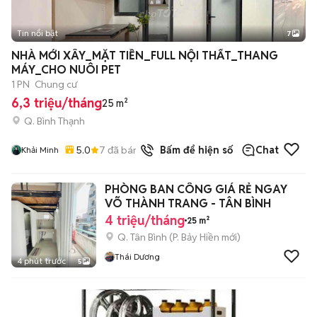
Tin nổi bật
7
+
2
NHÀ MỚI XÂY_MẶT TIỀN_FULL NỘI THẤT_THANG
MÁY_CHO NUÔI PET
1 PN
Chung cư
6,3 triệu/tháng
25 m²
Q. Bình Thạnh
5.0
7
đã bán
Bấm để hiện số
Chat
Khải Minh
PHÒNG BAN CÔNG GIÁ RẺ NGAY
VÕ THÀNH TRANG - TÂN BÌNH
4 triệu/tháng
25 m²
Q. Tân Bình
(
P. Bảy Hiền
mới)
Thái Dương
4 phút trước
5