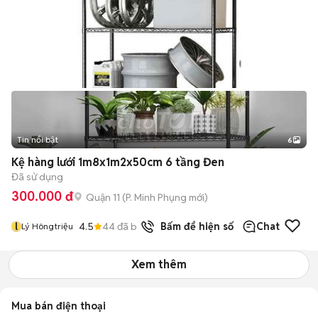
Tin nổi bật
6
+
2
Kệ hàng lưới 1m8x1m2x50cm 6 tầng Đen
Đã sử dụng
300.000 đ
Quận 11
(
P. Minh Phụng
mới)
l
4.5
44
đã bán
Bấm để hiện số
Chat
Lý Hôngtriệu
Xem thêm
Mua bán điện thoại