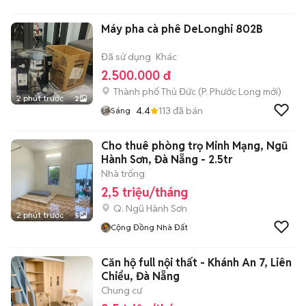
Máy pha cà phê DeLonghi 802B
Đã sử dụng
Khác
2.500.000 đ
Thành phố Thủ Đức
(
P. Phước Long
mới)
2 phút trước
2
4.4
113
đã bán
Sáng
Cho thuê phòng trọ Minh Mạng, Ngũ
Hành Sơn, Đà Nẵng - 2.5tr
Nhà trống
2,5 triệu/tháng
Q. Ngũ Hành Sơn
2 phút trước
5
Cộng Đồng Nhà Đất
Căn hộ full nội thất - Khánh An 7, Liên
Chiểu, Đà Nẵng
Chung cư