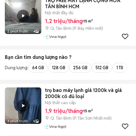
TRỌ FREE MÁY LẠNH CỘNG HÒA
TÂN BÌNH HCM
Nội thất đầy đủ
1,2 triệu/tháng
15 m²
Q. Tân Bình
(
P. Bảy Hiền
mới)
2 phút trước
4
Vina Ngọt
Bạn cần tìm
dung lượng
nào ?
Dung lượng:
64 GB
128 GB
256 GB
512 GB
1 TB
2 
trọ bao máy lạnh giá 1200k và giá
2000k có đủ loại
Nội thất cao cấp
1,9 triệu/tháng
15 m²
Q. Tân Bình
(
P. Tân Sơn Nhất
mới)
3 phút trước
5
Vina Ngọt