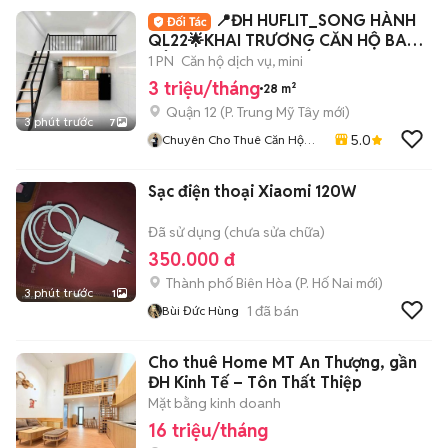
📍ĐH HUFLIT_SONG HÀNH
QL22🌟KHAI TRƯƠNG CĂN HỘ BAN
CÔNG_FULL NỘI THẤT
1 PN
Căn hộ dịch vụ, mini
3 triệu/tháng
28 m²
Quận 12
(
P. Trung Mỹ Tây
mới)
3 phút trước
7
5.0
Chuyên Cho Thuê Căn Hộ
Phòng Trọ TP HCM
Sạc điện thoại Xiaomi 120W
Đã sử dụng (chưa sửa chữa)
350.000 đ
Thành phố Biên Hòa
(
P. Hố Nai
mới)
3 phút trước
1
1
đã bán
Bùi Đức Hùng
Cho thuê Home MT An Thượng, gần
ĐH Kinh Tế – Tôn Thất Thiệp
Mặt bằng kinh doanh
16 triệu/tháng