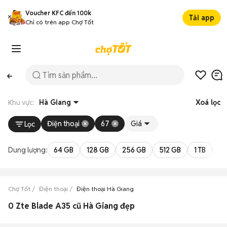
Voucher KFC đến 100k
Tải app
Chỉ có trên app Chợ Tốt
Khu vực:
Hà Giang
Xoá lọc
Điện thoại
67
Giá
Lọc
Dung lượng:
64 GB
128 GB
256 GB
512 GB
1 TB
2 
Chợ Tốt
Điện thoại
Điện thoại Hà Giang
0 Zte Blade A35 cũ Hà Giang đẹp