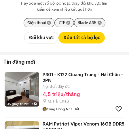
Hãy xóa một số bộ lọc hoặc thay đổi khu vực tìm 
kiếm để xem nhiều kết quả hơn
Điện thoại
ZTE
Blade A35
Đổi khu vực
Xóa tất cả bộ lọc
Tin đăng mới
P301 - K122 Quang Trung - Hải Châu -
2PN
Nội thất đầy đủ
4,5 triệu/tháng
Q. Hải Châu
35 giây trước
3
Cộng Đồng Nhà Đất
RAM Patriot Viper Venom 16GB DDR5