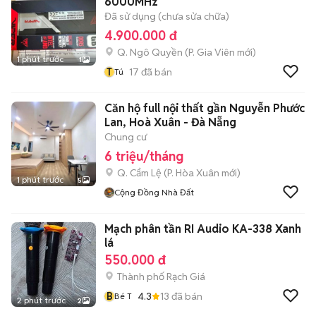
6000MHz
Đã sử dụng (chưa sửa chữa)
4.900.000 đ
Q. Ngô Quyền
(
P. Gia Viên
mới)
1 phút trước
1
T
17
đã bán
Tú
Căn hộ full nội thất gần Nguyễn Phước
Lan, Hoà Xuân - Đà Nẵng
Chung cư
6 triệu/tháng
Q. Cẩm Lệ
(
P. Hòa Xuân
mới)
1 phút trước
5
Cộng Đồng Nhà Đất
Mạch phân tần RI Audio KA-338 Xanh
lá
550.000 đ
Thành phố Rạch Giá
B
4.3
13
đã bán
Bé T
2 phút trước
2