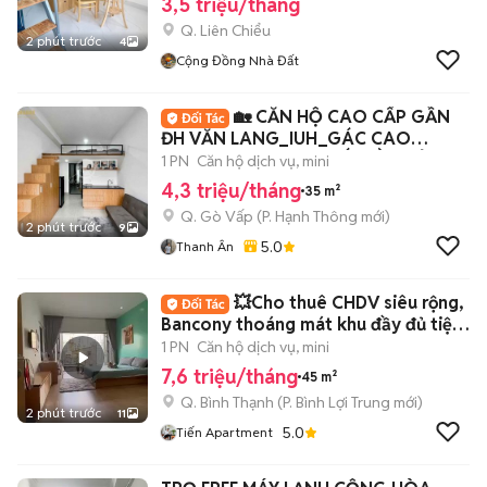
3,5 triệu/tháng
Q. Liên Chiểu
2 phút trước
4
Cộng Đồng Nhà Đất
🏡 CĂN HỘ CAO CẤP GẦN
ĐH VĂN LANG_IUH_GÁC CAO
2M_BANCOL_NỘI THẤT ĐẦY ĐỦ
1 PN
Căn hộ dịch vụ, mini
4,3 triệu/tháng
35 m²
Q. Gò Vấp
(
P. Hạnh Thông
mới)
2 phút trước
9
5.0
Thanh Ân
💥Cho thuê CHDV siêu rộng,
Bancony thoáng mát khu đầy đủ tiện
nghi
1 PN
Căn hộ dịch vụ, mini
7,6 triệu/tháng
45 m²
Q. Bình Thạnh
(
P. Bình Lợi Trung
mới)
2 phút trước
11
5.0
Tiến Apartment