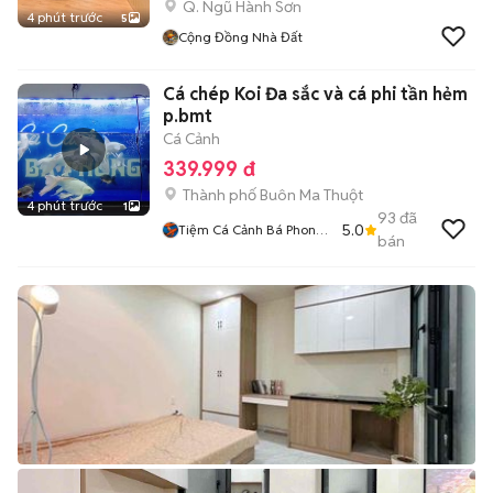
Q. Ngũ Hành Sơn
4 phút trước
5
Cộng Đồng Nhà Đất
Cá chép Koi Đa sắc và cá phi tần hẻm
p.bmt
Cá Cảnh
339.999 đ
Thành phố Buôn Ma Thuột
4 phút trước
1
93
đã
5.0
Tiệm Cá Cảnh Bá Phong
bán
BMT