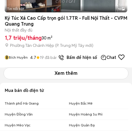
Tin nổi bật
10
+
2
Ký Túc Xá Cao Cấp trọn gói 1.7TR - Full Nội Thất - CVPM
Quang Trung
Nội thất đầy đủ
1,7 triệu/tháng
30 m²
Phường Tân Chánh Hiệp
(
P. Trung Mỹ Tây
mới)
B
4.7
19
đã bán
Bấm để hiện số
Chat
Bích Huyền
Xem thêm
Mua bán đồ điện tử
Thành phố Hà Giang
Huyện Bắc Mê
Huyện Đồng Văn
Huyện Hoàng Su Phì
Huyện Mèo Vạc
Huyện Quản Bạ