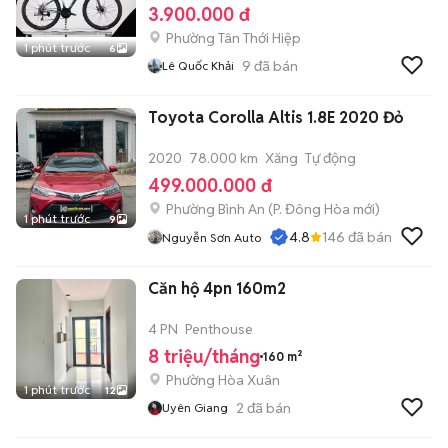
3.900.000 đ
Phường Tân Thới Hiệp
1 phút trước
6
9
đã bán
Lê Quốc Khải
Toyota Corolla Altis 1.8E 2020 Đỏ
2020
78.000 km
Xăng
Tự động
499.000.000 đ
Phường Bình An
(
P. Đông Hòa
mới)
1 phút trước
9
4.8
146
đã bán
Nguyễn Sơn Auto
Căn hộ 4pn 160m2
4 PN
Penthouse
8 triệu/tháng
160 m²
Phường Hòa Xuân
1 phút trước
12
2
đã bán
Uyên Giang