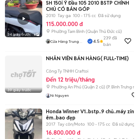
SH 150i Ý Đầu 105 2010 BSTP CHÍNH
CHỦ CÓ BÁN GÓP
2010
Tay ga
100 - 175 cc
Đã sử dụng
115.000.000 đ
Phường Tam Bình (Quận Thủ Đức cũ)
34 giây trước
6
239
đã
4.5
Cửa Hàng Trung
bán
Hiếu
NHÂN VIÊN BÁN HÀNG( FULL-TIME)
Công Ty TNHH Craftoi
Đến 12 triệu/tháng
Phường An Phú (Quận 2 cũ)
(
P. Bình Trưng
mới
39 giây trước
Ni Nguyen
Honda Winner V1..bstp..9 chủ..máy zin
êm..bao đẹp
2017
Tay côn/Moto
100 - 175 cc
Đã sử dụng
16.800.000 đ