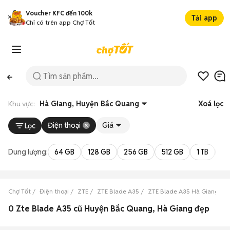
Voucher KFC đến 100k
Tải app
Chỉ có trên app Chợ Tốt
Khu vực:
Hà Giang, Huyện Bắc Quang
Xoá lọc
Điện thoại
Giá
Lọc
Dung lượng:
64 GB
128 GB
256 GB
512 GB
1 TB
2 
Chợ Tốt
Điện thoại
ZTE
ZTE Blade A35
ZTE Blade A35 Hà Giang
0 Zte Blade A35 cũ Huyện Bắc Quang, Hà Giang đẹp