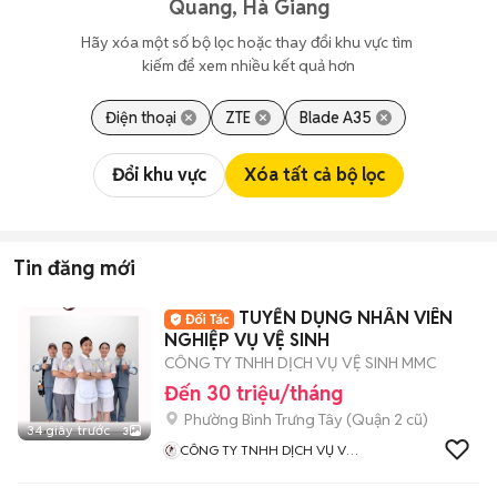
Quang, Hà Giang
Hãy xóa một số bộ lọc hoặc thay đổi khu vực tìm 
kiếm để xem nhiều kết quả hơn
Điện thoại
ZTE
Blade A35
Đổi khu vực
Xóa tất cả bộ lọc
Tin đăng mới
TUYỂN DỤNG NHÂN VIÊN
NGHIỆP VỤ VỆ SINH
CÔNG TY TNHH DỊCH VỤ VỆ SINH MMC
Đến 30 triệu/tháng
Phường Bình Trưng Tây (Quận 2 cũ)
34 giây trước
3
CÔNG TY TNHH DỊCH VỤ VỆ
SINH MMC