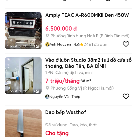
Amply TEAC A-R600MKII Đen 450W
6.500.000 đ
Phường Bình Hưng Hoà B
(
P. Bình Tân
mới)
A
4.6
2461
đã bán
Anh Nguyen
1 phút trước
2
Vào ở luôn Studio 38m2 full đồ cửa sổ
thoáng, Đào Tấn, BA ĐÌNH
1 PN
Căn hộ dịch vụ, mini
7 triệu/tháng
38 m²
Phường Cống Vị
(
P. Ngọc Hà
mới)
1 phút trước
4
Nguyễn Văn Thép
Dao bếp Wusthof
Đã sử dụng
Dao, kéo, thớt
Cho tặng