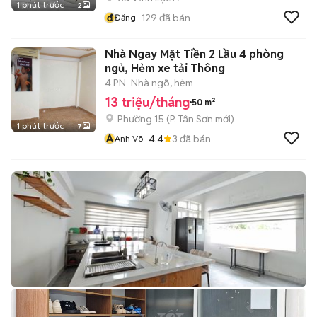
1 phút trước
2
đ
129
đã bán
Đăng
Nhà Ngay Mặt Tiền 2 Lầu 4 phòng
ngủ, Hẻm xe tải Thông
4 PN
Nhà ngõ, hẻm
13 triệu/tháng
50 m²
Phường 15
(
P. Tân Sơn
mới)
1 phút trước
7
A
4.4
3
đã bán
Anh Võ