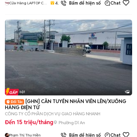
4.9
Bấm để hiện số
Chat
Cửa Hàng LAPTOP Cũ
bán
Giá Rẻ
Tin nổi bật
1
[GHN] CẦN TUYỂN NHÂN VIÊN LÊN/XUỐNG
HÀNG ĐIỆN TỬ
CÔNG TY CỔ PHẦN DỊCH VỤ GIAO HÀNG NHANH
Đến 15 triệu/tháng
Phường Dĩ An
Bấm để hiện số
Chat
Phạm Thị Thu Hiền