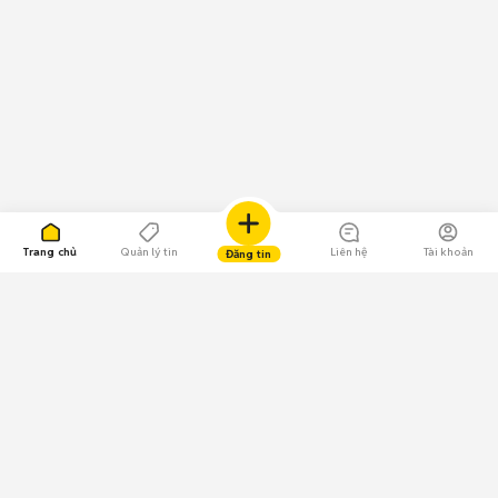
Trang chủ
Quản lý tin
Liên hệ
Tài khoản
Đăng tin
109.000 Bình chọn
Tải ứng dụng Chợ Tốt