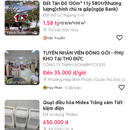
Đất Tân Đô 130m² 1 tỷ 580tr(thương
lượng)chính chủ ra gấp(ngộp Bank)
Đất thổ cư
Ngang 5 m
1,58 tỷ
12 tr/m²
130 m²
Thị trấn Đức Hòa
1 phút trước
3
Văn Truyền
TUYỂN NHÂN VIÊN ĐÓNG GÓI - PHỤ
KHO TẠI THỦ ĐỨC
CÔNG TY TNHH L'ACHARM FOODS
Đến 35.000 đ/giờ
Phường Hiệp Bình Phước (Quận Thủ Đức cũ)
1 phút trước
1
H
5
đã bán
Huy Phan
Quạt điều hòa Midea Trắng xám Tiết
kiệm điện
Đã sử dụng
Midea
650.000 đ
Xã Vĩnh Lộc A