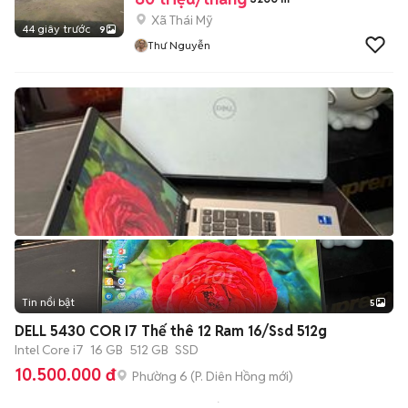
Xã Thái Mỹ
44 giây trước
9
Thư Nguyễn
Tin nổi bật
5
DELL 5430 COR I7 Thế thê 12 Ram 16/Ssd 512g
Intel Core i7
16 GB
512 GB
SSD
10.500.000 đ
Phường 6
(
P. Diên Hồng
mới)
46
đã