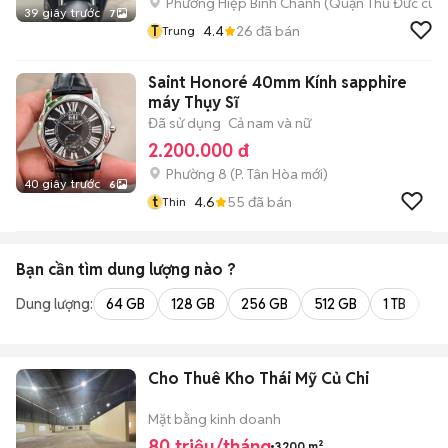
Phường Hiệp Bình Chánh (Quận Thủ Đức cũ)
39 giây trước
7
T
4.4
26
đã bán
Trung
Saint Honoré 40mm Kính sapphire
máy Thụy Sĩ
Đã sử dụng
Cả nam và nữ
2.200.000 đ
Phường 8
(
P. Tân Hòa
mới)
40 giây trước
6
t
4.6
55
đã bán
Thin
Bạn cần tìm
dung lượng
nào ?
Dung lượng:
64 GB
128 GB
256 GB
512 GB
1 TB
2 
Cho Thuê Kho Thái Mỹ Củ Chi
Mặt bằng kinh doanh
80 triệu/tháng
3200 m²