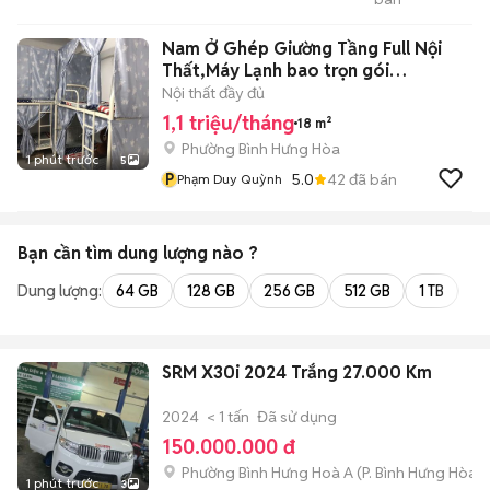
Chuyên Bán Xe Trả
Góp
Nam Ở Ghép Giường Tầng Full Nội
Thất,Máy Lạnh bao trọn gói
1tr1/Tháng
Nội thất đầy đủ
1,1 triệu/tháng
18 m²
Phường Bình Hưng Hòa
1 phút trước
5
P
5.0
42
đã bán
Phạm Duy Quỳnh
Bạn cần tìm
dung lượng
nào ?
Dung lượng:
64 GB
128 GB
256 GB
512 GB
1 TB
2 
SRM X30i 2024 Trắng 27.000 Km
2024
< 1 tấn
Đã sử dụng
150.000.000 đ
Phường Bình Hưng Hoà A
(
P. Bình Hưng Hòa
m
1 phút trước
3