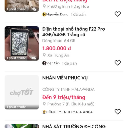
Phường Bình Hưng Hòa
1 phút trước
3
N
1
đã bán
Nguyễn Dung
Điện thoại phổ thông F22 Pro
4GB/64GB Trắng cũ
Dòng khác
64 GB
1.800.000 đ
Xã Trung An
1 phút trước
4
1
đã bán
Việt Cần
NHÂN VIÊN PHỤC VỤ
CÔNG TY TNHH MALAPANDA
Đến 9 triệu/tháng
Phường 7
(
P. Cầu Kiệu
mới)
1 phút trước
CÔNG TY TNHH MALAPANDA
NHÀ SÁT TRƯỜNG ĐH.CÔNG