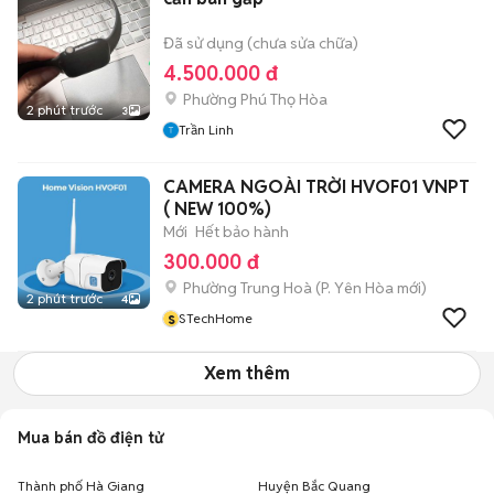
Đã sử dụng (chưa sửa chữa)
4.500.000 đ
Phường Phú Thọ Hòa
2 phút trước
3
Trần Linh
CAMERA NGOÀI TRỜI HVOF01 VNPT
( NEW 100%)
Mới
Hết bảo hành
300.000 đ
Phường Trung Hoà
(
P. Yên Hòa
mới)
2 phút trước
4
s
STechHome
Xem thêm
Mua bán đồ điện tử
Thành phố Hà Giang
Huyện Bắc Quang