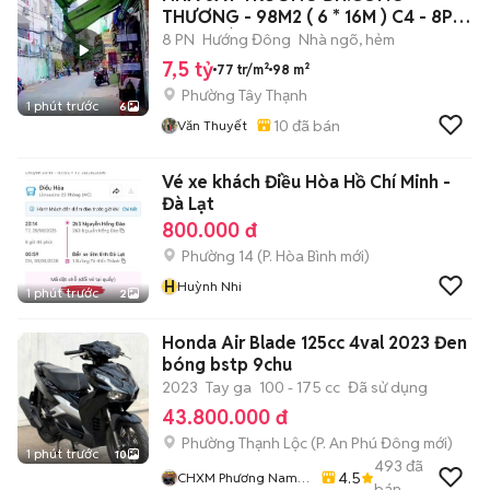
THƯƠNG - 98M2 ( 6 * 16M ) C4 - 8P
FUN KHÁCH
8 PN
Hướng Đông
Nhà ngõ, hẻm
7,5 tỷ
77 tr/m²
98 m²
Phường Tây Thạnh
1 phút trước
6
10
đã bán
Văn Thuyết
Vé xe khách Điều Hòa Hồ Chí Minh -
Đà Lạt
800.000 đ
Phường 14
(
P. Hòa Bình
mới)
H
Huỳnh Nhi
1 phút trước
2
Honda Air Blade 125cc 4val 2023 Đen
bóng bstp 9chu
2023
Tay ga
100 - 175 cc
Đã sử dụng
43.800.000 đ
Phường Thạnh Lộc
(
P. An Phú Đông
mới)
1 phút trước
10
493
đã
4.5
CHXM Phương Nam
bán