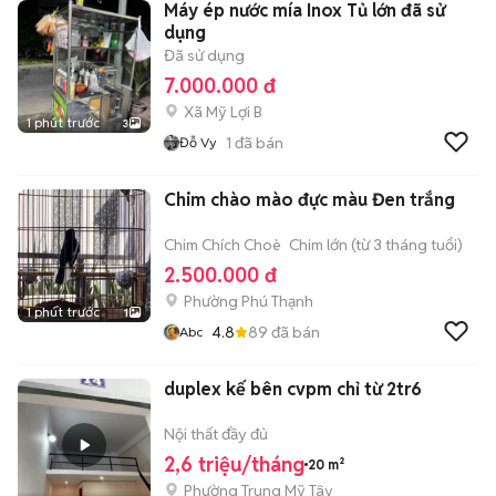
Máy ép nước mía Inox Tủ lớn đã sử
dụng
Đã sử dụng
7.000.000 đ
Xã Mỹ Lợi B
1 phút trước
3
1
đã bán
Đỗ Vy
Chim chào mào đực màu Đen trắng
Chim Chích Choè
Chim lớn (từ 3 tháng tuổi)
2.500.000 đ
Phường Phú Thạnh
1 phút trước
1
4.8
89
đã bán
Abc
duplex kế bên cvpm chỉ từ 2tr6
Nội thất đầy đủ
2,6 triệu/tháng
20 m²
Phường Trung Mỹ Tây