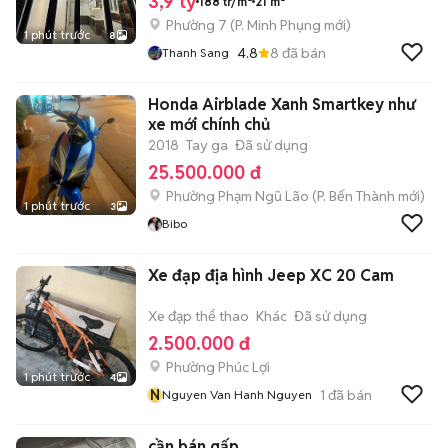
3,9 tỷ
188 tr/m²
21 m²
Phường 7
(
P. Minh Phụng
mới)
1 phút trước
8
4.8
8
đã bán
Thanh Sang
Honda Airblade Xanh Smartkey như
xe mới chính chủ
2018
Tay ga
Đã sử dụng
25.500.000 đ
Phường Phạm Ngũ Lão
(
P. Bến Thành
mới)
1 phút trước
3
Bibo
Xe đạp địa hình Jeep XC 20 Cam
Xe đạp thể thao
Khác
Đã sử dụng
2.500.000 đ
Phường Phúc Lợi
1 phút trước
4
N
1
đã bán
Nguyen Van Hanh Nguyen
cần bán gấp