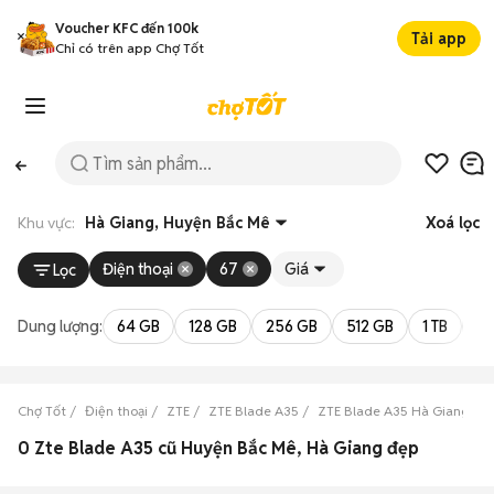
Voucher KFC đến 100k
Tải app
Chỉ có trên app Chợ Tốt
Khu vực:
Hà Giang, Huyện Bắc Mê
Xoá lọc
Điện thoại
67
Giá
Lọc
Dung lượng:
64 GB
128 GB
256 GB
512 GB
1 TB
2 
Chợ Tốt
Điện thoại
ZTE
ZTE Blade A35
ZTE Blade A35 Hà Giang
0 Zte Blade A35 cũ Huyện Bắc Mê, Hà Giang đẹp