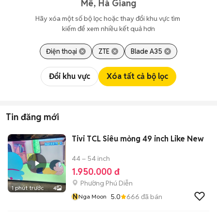
Mê, Hà Giang
Hãy xóa một số bộ lọc hoặc thay đổi khu vực tìm 
kiếm để xem nhiều kết quả hơn
Điện thoại
ZTE
Blade A35
Đổi khu vực
Xóa tất cả bộ lọc
Tin đăng mới
Tivi TCL Siêu mỏng 49 inch Like New
44 – 54 inch
1.950.000 đ
Phường Phú Diễn
1 phút trước
4
N
5.0
666
đã bán
Nga Moon