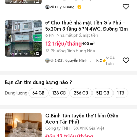
1 phút trước
8
Vũ Duy Quang
✅ Cho thuê nhà mặt tiền Gia Phú –
5x20m 3 tầng 6PN 4WC, Đường 12m
6 PN
Nhà mặt phố, mặt tiền
12 triệu/tháng
100 m²
Phường Bình Hưng Hòa
1 phút trước
4
8
đã
5.0
Nhà Đất Nguyễn Minh
bán
BHH
Bạn cần tìm
dung lượng
nào ?
Dung lượng:
64 GB
128 GB
256 GB
512 GB
1 TB
2 
Q.Bình Tân tuyển thợ 1 kim (Gần
Aeon Tân Phú)
Công ty TNHH SX XNK Gia Việt
Đến 12 triệu/tháng