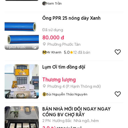
Nam Trần
Ống PPR 25 nóng dày Xanh
Đã sử dụng
80.000 đ
Phường Phước Tân
1 phút trước
1
M
5.0
12
đã bán
Mr Khanh
Lụm Ơi tìm đồng đội
Thương lượng
Phường 4
(
P. Hạnh Thông
mới)
B
Bùi Nguyễn Thảo Nguyên
1 phút trước
3
BÁN NHÀ MỚI ĐỐI NGAY NGAY
CỔNG BV CHỢ RẪY
2 PN
Hướng Bắc
Nhà ngõ, hẻm