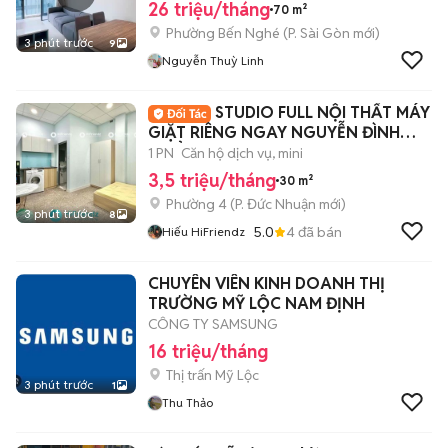
26 triệu/tháng
70 m²
Phường Bến Nghé
(
P. Sài Gòn
mới)
3 phút trước
9
Nguyễn Thuỳ Linh
STUDIO FULL NỘI THẤT MÁY
GIẶT RIÊNG NGAY NGUYỄN ĐÌNH
CHIỂU
1 PN
Căn hộ dịch vụ, mini
3,5 triệu/tháng
30 m²
Phường 4
(
P. Đức Nhuận
mới)
3 phút trước
8
5.0
4
đã bán
Hiếu HiFriendz
CHUYÊN VIÊN KINH DOANH THỊ
TRƯỜNG MỸ LỘC NAM ĐỊNH
CÔNG TY SAMSUNG
16 triệu/tháng
Thị trấn Mỹ Lộc
3 phút trước
1
Thu Thảo