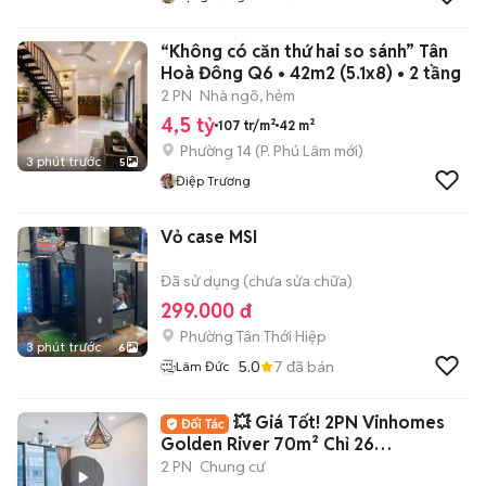
“Không có căn thứ hai so sánh” Tân
Hoà Đông Q6 • 42m2 (5.1x8) • 2 tầng
2 PN
Nhà ngõ, hẻm
4,5 tỷ
107 tr/m²
42 m²
Phường 14
(
P. Phú Lâm
mới)
3 phút trước
5
Điệp Trương
Vỏ case MSI
Đã sử dụng (chưa sửa chữa)
299.000 đ
Phường Tân Thới Hiệp
3 phút trước
6
5.0
7
đã bán
Lâm Đức
💥 Giá Tốt! 2PN Vinhomes
Golden River 70m² Chỉ 26
Triệu/Tháng
2 PN
Chung cư