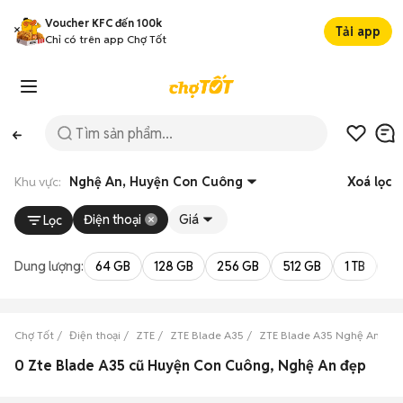
Voucher KFC đến 100k
Tải app
Chỉ có trên app Chợ Tốt
Khu vực:
Nghệ An, Huyện Con Cuông
Xoá lọc
Điện thoại
Giá
Lọc
Dung lượng:
64 GB
128 GB
256 GB
512 GB
1 TB
2 
Chợ Tốt
Điện thoại
ZTE
ZTE Blade A35
ZTE Blade A35 Nghệ An
Z
0 Zte Blade A35 cũ Huyện Con Cuông, Nghệ An đẹp