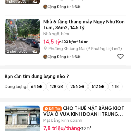
1 phút trước
3
Cộng Đồng Nhà Đất
Nhà 6 tầng thang máy Ngụy Như Kon
Tum, 36m2, 14.5 tỷ
Nhà ngõ, hẻm
14,5 tỷ
403 tr/m²
36 m²
Phường Khương Mai
(
P. Phương Liệt
mới)
2 phút trước
4
Cộng Đồng Nhà Đất
Bạn cần tìm
dung lượng
nào ?
Dung lượng:
64 GB
128 GB
256 GB
512 GB
1 TB
2 
CHO THUÊ MẶT BẰNG KIOT
VỪA Ở VỪA KINH DOANH TRUNG
TÂM QUẬN 7
Mặt bằng kinh doanh
7,8 triệu/tháng
30 m²