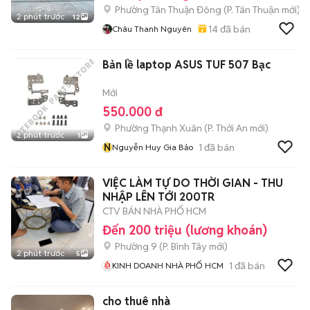
Phường Tân Thuận Đông
(
P. Tân Thuận
mới)
2 phút trước
12
14
đã bán
Châu Thanh Nguyên
Bản lề laptop ASUS TUF 507 Bạc
Mới
550.000 đ
Phường Thạnh Xuân
(
P. Thới An
mới)
2 phút trước
1
N
1
đã bán
Nguyễn Huy Gia Bảo
VIỆC LÀM TỰ DO THỜI GIAN - THU
NHẬP LÊN TỚI 200TR
CTV BÁN NHÀ PHỐ HCM
Đến 200 triệu (lương khoán)
Phường 9
(
P. Bình Tây
mới)
2 phút trước
5
1
đã bán
KINH DOANH NHÀ PHỐ HCM
cho thuê nhà