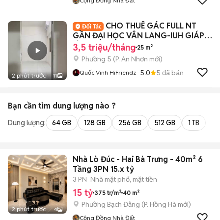
Cộng Đồng Nhà Đất
CHO THUÊ GÁC FULL NT
GẦN ĐẠI HỌC VÂN LANG-IUH GIÁP
BÌNH THẠNH-PN
3,5 triệu/tháng
25 m²
Phường 5
(
P. An Nhơn
mới)
5.0
5
đã bán
Quốc Vinh HiFriendz
2 phút trước
11
Bạn cần tìm
dung lượng
nào ?
Dung lượng:
64 GB
128 GB
256 GB
512 GB
1 TB
2 
Nhà Lò Đúc - Hai Bà Trưng - 40m² 6
Tầng 3PN 15.x tỷ
3 PN
Nhà mặt phố, mặt tiền
15 tỷ
375 tr/m²
40 m²
Phường Bạch Đằng
(
P. Hồng Hà
mới)
2 phút trước
4
Cộng Đồng Nhà Đất