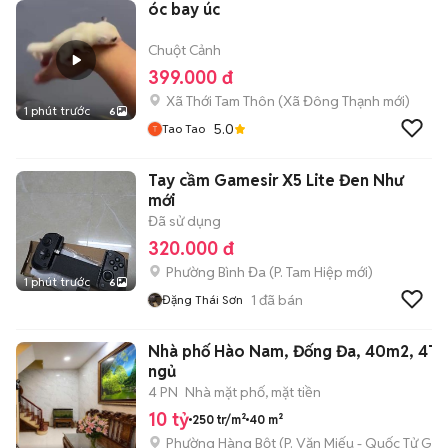
óc bay úc
Chuột Cảnh
399.000 đ
Xã Thới Tam Thôn
(
Xã Đông Thạnh
mới)
1 phút trước
6
5.0
Tao Tao
Tay cầm Gamesir X5 Lite Đen Như
mới
Đã sử dụng
320.000 đ
Phường Bình Đa
(
P. Tam Hiệp
mới)
1 phút trước
6
1
đã bán
Đặng Thái Sơn
Nhà phố Hào Nam, Đống Đa, 40m2, 4T, 
ngủ
4 PN
Nhà mặt phố, mặt tiền
10 tỷ
250 tr/m²
40 m²
Phường Hàng Bột
(
P. Văn Miếu - Quốc Tử Giá