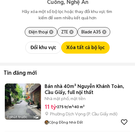
Cuông, Nghệ An
Hãy xóa một số bộ lọc hoặc thay đổi khu vực tìm 
kiếm để xem nhiều kết quả hơn
Điện thoại
ZTE
Blade A35
Đổi khu vực
Xóa tất cả bộ lọc
Tin đăng mới
Bán nhà 40m² Nguyễn Khánh Toàn,
Cầu Giấy, full nội thất
Nhà mặt phố, mặt tiền
11 tỷ
275 tr/m²
40 m²
Phường Dịch Vọng
(
P. Cầu Giấy
mới)
1 phút trước
3
Cộng Đồng Nhà Đất