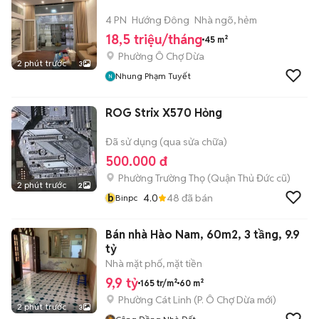
4 PN
Hướng Đông
Nhà ngõ, hẻm
18,5 triệu/tháng
45 m²
Phường Ô Chợ Dừa
2 phút trước
3
Nhung Phạm Tuyết
ROG Strix X570 Hỏng
Đã sử dụng (qua sửa chữa)
500.000 đ
Phường Trường Thọ (Quận Thủ Đức cũ)
2 phút trước
2
b
4.0
48
đã bán
Binpc
Bán nhà Hào Nam, 60m2, 3 tầng, 9.9
tỷ
Nhà mặt phố, mặt tiền
9,9 tỷ
165 tr/m²
60 m²
Phường Cát Linh
(
P. Ô Chợ Dừa
mới)
2 phút trước
3