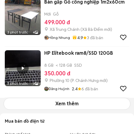
Bàn gấp Gỗ công nghiệp 1m2x60cm
Mới
Gỗ
499.000 đ
Xã Trung Chánh
(
Xã Bà Điểm
mới)
3 phút trước
4
4.9
3
đã bán
Hồng Nhung
HP Elitebook ram8/SSD 120GB
8 GB
< 128 GB
SSD
350.000 đ
Phường 10
(
P. Chánh Hưng
mới)
3 phút trước
3
2.4
6
đã bán
Đăng Huỳnh
Xem thêm
Mua bán đồ điện tử