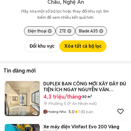
Châu, Nghệ An
Hãy xóa một số bộ lọc hoặc thay đổi khu vực tìm 
kiếm để xem nhiều kết quả hơn
Điện thoại
ZTE
Blade A35
Đổi khu vực
Xóa tất cả bộ lọc
Tin đăng mới
DUPLEX BAN CÔNG MỚI XÂY ĐẦY ĐỦ
TIỆN ÍCH NGAY NGUYỄN VĂN
LƯỢNG
4,3 triệu/tháng
30 m²
Phường 5
(
P. An Nhơn
mới)
5.0
1
đã bán
Hoàng Như
1 phút trước
4
Xe máy điện VinFast Evo 200 Vàng