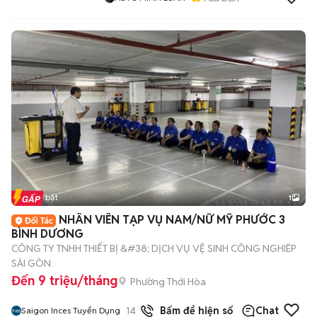
Tin nổi bật
1
NHÂN VIÊN TẠP VỤ NAM/NỮ MỸ PHƯỚC 3
BÌNH DƯƠNG
CÔNG TY TNHH THIẾT BỊ &#38; DỊCH VỤ VỆ SINH CÔNG NGHIÊP
SÀI GÒN
Đến 9 triệu/tháng
Phường Thới Hòa
14
đã bán
Bấm để hiện số
Chat
Saigon Inces Tuyển Dụng