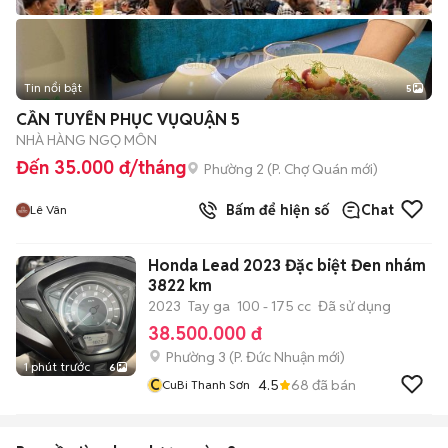
Tin nổi bật
5
CẦN TUYỂN PHỤC VỤQUẬN 5
NHÀ HÀNG NGỌ MÔN
Đến 35.000 đ/tháng
Phường 2
(
P. Chợ Quán
mới)
Bấm để hiện số
Chat
Lê Vân
Honda Lead 2023 Đặc biệt Đen nhám
3822 km
2023
Tay ga
100 - 175 cc
Đã sử dụng
38.500.000 đ
Phường 3
(
P. Đức Nhuận
mới)
1 phút trước
6
C
4.5
68
đã bán
CuBi Thanh Sơn