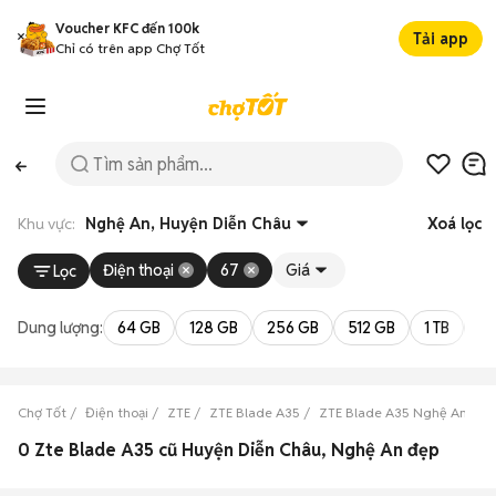
Voucher KFC đến 100k
Tải app
Chỉ có trên app Chợ Tốt
Khu vực:
Nghệ An, Huyện Diễn Châu
Xoá lọc
Điện thoại
67
Giá
Lọc
Dung lượng:
64 GB
128 GB
256 GB
512 GB
1 TB
2 
Chợ Tốt
Điện thoại
ZTE
ZTE Blade A35
ZTE Blade A35 Nghệ An
Z
0 Zte Blade A35 cũ Huyện Diễn Châu, Nghệ An đẹp