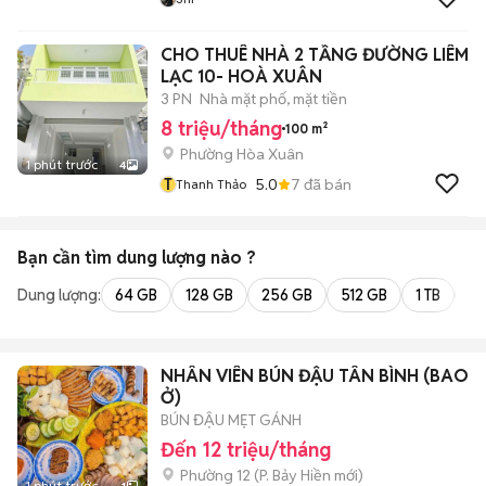
CHO THUÊ NHÀ 2 TẦNG ĐƯỜNG LIÊM
LẠC 10- HOÀ XUÂN
3 PN
Nhà mặt phố, mặt tiền
8 triệu/tháng
100 m²
Phường Hòa Xuân
1 phút trước
4
T
5.0
7
đã bán
Thanh Thảo
Bạn cần tìm
dung lượng
nào ?
Dung lượng:
64 GB
128 GB
256 GB
512 GB
1 TB
2 
NHÂN VIÊN BÚN ĐẬU TÂN BÌNH (BAO
Ở)
BÚN ĐẬU MẸT GÁNH
Đến 12 triệu/tháng
Phường 12
(
P. Bảy Hiền
mới)
1 phút trước