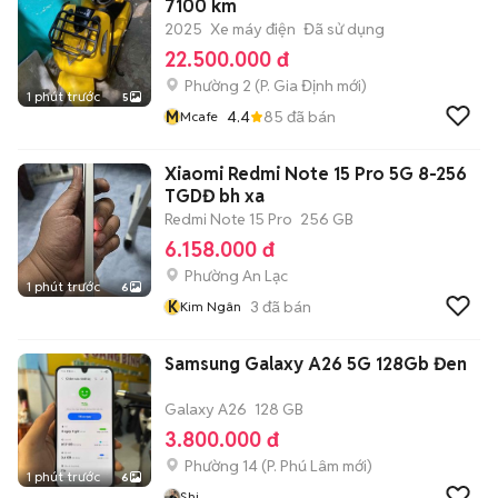
7100 km
2025
Xe máy điện
Đã sử dụng
22.500.000 đ
Phường 2
(
P. Gia Định
mới)
1 phút trước
5
M
4.4
85
đã bán
Mcafe
Xiaomi Redmi Note 15 Pro 5G 8-256
TGDĐ bh xa
Redmi Note 15 Pro
256 GB
6.158.000 đ
Phường An Lạc
1 phút trước
6
K
3
đã bán
Kim Ngân
Samsung Galaxy A26 5G 128Gb Đen
Galaxy A26
128 GB
3.800.000 đ
Phường 14
(
P. Phú Lâm
mới)
1 phút trước
6
Shi