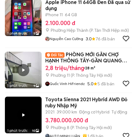
Apple iPhone 11 64GB Đen Đã qua sử
dụng
iPhone 11
64 GB
2.100.000 đ
Phường Hiệp Thành
(
P. Tân Thới Hiệp
mới)
1 phút trước
5
3.0
76
đã bán
Nguyễn Cao Cường
PHÒNG MỚI GẦN CHỢ
HẠNH THÔNG TÂY-GẦN QUANG
TRUNG-PHÒNG MỚI KENG
2,8 triệu/tháng
28 m²
Phường 11
(
P. Thông Tây Hội
mới)
5.0
5
đã bán
Quốc Vinh HiFriendz
1 phút trước
9
Toyota Sienna 2021 Hybrid AWD Đỏ
ruby Nhập Mỹ
2021
39.000 km
Động cơ Hybrid
Tự động
3.780.000.000 đ
Phường 8
(
P. Thông Tây Hội
mới)
1 phút trước
10
1
đã bán
AUTO MINH LUÂN