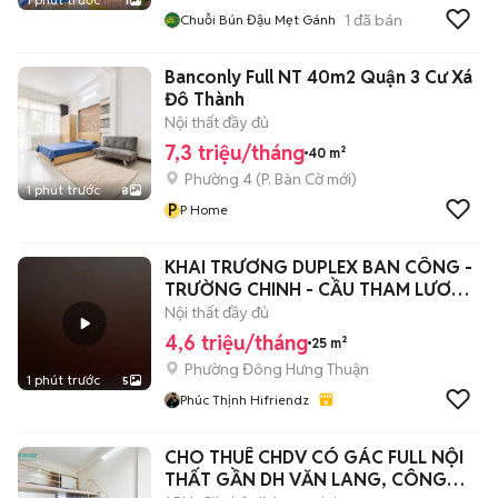
1
1
đã bán
Chuỗi Bún Đậu Mẹt Gánh
Banconly Full NT 40m2 Quận 3 Cư Xá
Đô Thành
Nội thất đầy đủ
7,3 triệu/tháng
40 m²
Phường 4
(
P. Bàn Cờ
mới)
1 phút trước
8
P
P Home
KHAI TRƯƠNG DUPLEX BAN CÔNG -
TRƯỜNG CHINH - CẦU THAM LƯƠNG
QUẬN 12
Nội thất đầy đủ
4,6 triệu/tháng
25 m²
Phường Đông Hưng Thuận
1 phút trước
5
Phúc Thịnh Hifriendz
CHO THUÊ CHDV CÓ GÁC FULL NỘI
THẤT GẦN DH VĂN LANG, CÔNG