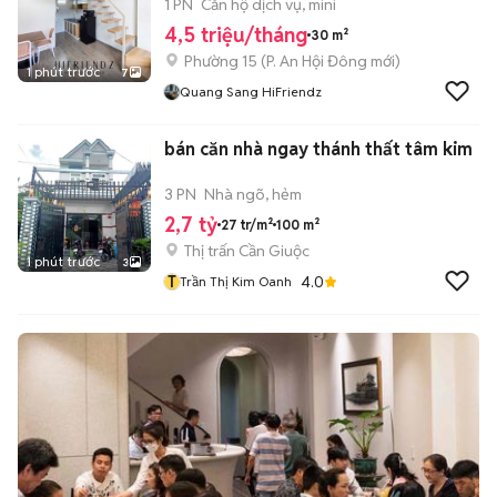
NGHIỆP
1 PN
Căn hộ dịch vụ, mini
4,5 triệu/tháng
30 m²
Phường 15
(
P. An Hội Đông
mới)
1 phút trước
7
Quang Sang HiFriendz
bán căn nhà ngay thánh thất tâm kim
3 PN
Nhà ngõ, hẻm
2,7 tỷ
27 tr/m²
100 m²
Thị trấn Cần Giuộc
1 phút trước
3
T
4.0
Trần Thị Kim Oanh