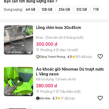
Bạn cần tìm
dung lượng
nào ?
Dung lượng:
64 GB
128 GB
256 GB
512 GB
1 TB
2 
Lồng chim Inox 30x45cm
Khác
Chim lớn (từ 3 tháng tuổi)
300.000 đ
Phường 4
(
P. Bàn Cờ
mới)
1 phút trước
3
4.9
190
đã bán
Đặng Thanh Phong
Áo khoác gió Ninomax Dù trượt nước
L Vàng neon
Đã sử dụng
Cả nam và nữ
280.000 đ
Phường 7
(
P. Cầu Kiệu
mới)
1 phút trước
3
4.7
17
đã bán
Bảo Bảo