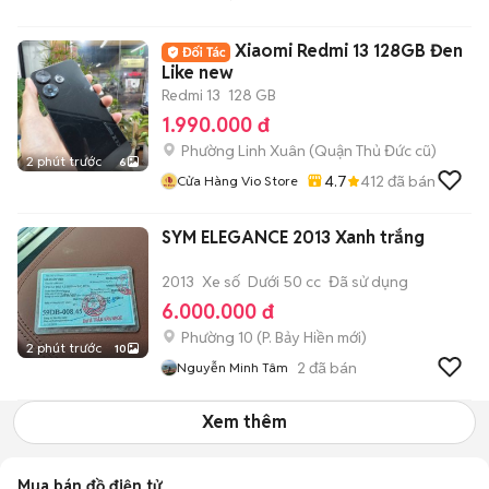
Xiaomi Redmi 13 128GB Đen
Like new
Redmi 13
128 GB
1.990.000 đ
Phường Linh Xuân (Quận Thủ Đức cũ)
2 phút trước
6
4.7
412
đã bán
Cửa Hàng Vio Store
SYM ELEGANCE 2013 Xanh trắng
2013
Xe số
Dưới 50 cc
Đã sử dụng
6.000.000 đ
Phường 10
(
P. Bảy Hiền
mới)
2 phút trước
10
2
đã bán
Nguyễn Minh Tâm
Xem thêm
Mua bán đồ điện tử