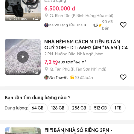
Đã sử dụng
6.500.000 đ
Q. Bình Tân
(
P. Bình Hưng Hòa
mới)
1 phút trước
6
93
đã
4.9
Mê Vô Lăng Đầu Thai K
bán
Hết
NHÀ HẺM 5M CÁCH M.TIỀN Đ.TÂN
QUÝ 20M - DT: 66M2 (4M *16,5M ) C4
2 PN
Hướng Bắc
Nhà ngõ, hẻm
7,2 tỷ
109 tr/m²
66 m²
Q. Tân Phú
(
P. Tân Sơn Nhì
mới)
1 phút trước
5
10
đã bán
Văn Thuyết
Bạn cần tìm
dung lượng
nào ?
Dung lượng:
64 GB
128 GB
256 GB
512 GB
1 TB
2 
📕📕BÁN NHÀ SỔ RIÊNG 3PN -