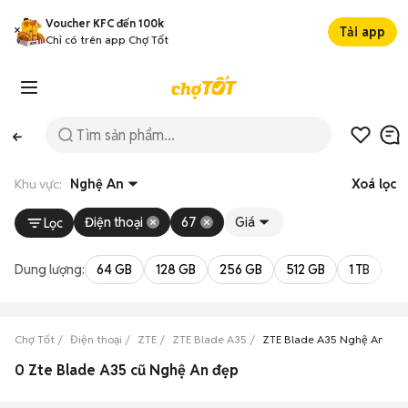
Voucher KFC đến 100k
Tải app
Chỉ có trên app Chợ Tốt
Khu vực:
Nghệ An
Xoá lọc
Điện thoại
67
Giá
Lọc
Dung lượng:
64 GB
128 GB
256 GB
512 GB
1 TB
2 
Chợ Tốt
Điện thoại
ZTE
ZTE Blade A35
ZTE Blade A35 Nghệ An
0 Zte Blade A35 cũ Nghệ An đẹp