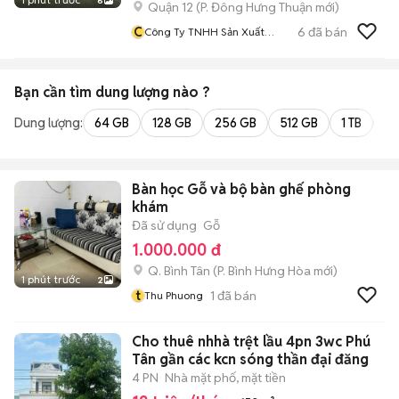
6
Quận 12
(
P. Đông Hưng Thuận
mới)
C
6
đã bán
Công Ty TNHH Sản Xuất
Thương Mại PhaNa
Bạn cần tìm
dung lượng
nào ?
Dung lượng:
64 GB
128 GB
256 GB
512 GB
1 TB
2 
Bàn học Gỗ và bộ bàn ghế phòng
khám
Đã sử dụng
Gỗ
1.000.000 đ
Q. Bình Tân
(
P. Bình Hưng Hòa
mới)
1 phút trước
2
t
1
đã bán
Thu Phuong
Cho thuê nhhà trệt lầu 4pn 3wc Phú
Tân gần các kcn sóng thần đại đăng
4 PN
Nhà mặt phố, mặt tiền