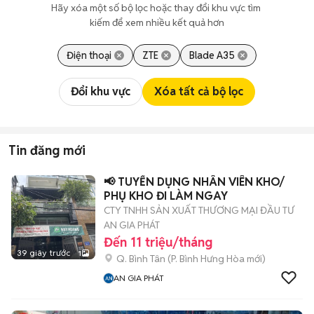
Hãy xóa một số bộ lọc hoặc thay đổi khu vực tìm 
kiếm để xem nhiều kết quả hơn
Điện thoại
ZTE
Blade A35
Đổi khu vực
Xóa tất cả bộ lọc
Tin đăng mới
📢 TUYỂN DỤNG NHÂN VIÊN KHO/
PHỤ KHO ĐI LÀM NGAY
CTY TNHH SẢN XUẤT THƯƠNG MẠI ĐẦU TƯ
AN GIA PHÁT
Đến 11 triệu/tháng
39 giây trước
1
Q. Bình Tân
(
P. Bình Hưng Hòa
mới)
AN GIA PHÁT