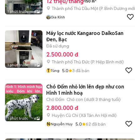
12 triệu/tháng
150 m²
Thành phố Thủ Dầu Một
(
P. Bình Dương
mới)
1 phút trước
8
Gia Kính
Máy lọc nước Kangaroo DaikoSan
Đen, Bạc
Đã sử dụng
2.500.000 đ
Thành phố Thủ Đức
(
P. Hiệp Bình
mới)
1 phút trước
2
T
5.0
3
đã bán
Tùng
Chó Đốm nhỏ lớn lên đẹp như con
Hình 1 minh hoạ
Chó Đốm
Chó con (dưới 3 tháng tuổi)
2.800.000 đ
Huyện Củ Chi
(
Xã Tân An Hội
mới)
1 phút trước
6
N
5.0
62
đã bán
Nguyễn Huy