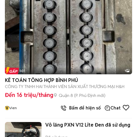
Tin nổi bật
1
KẾ TOÁN TÔNG HỢP BÌNH PHÚ
CÔNG TY TNHH HAI THÀNH VIÊN SẢN XUẤT THƯƠNG MẠI H&H
Đến 16 triệu/tháng
Quận 8
(
P. Phú Định
mới)
V
Bấm để hiện số
Chat
Vien
Vô lăng PXN V12 Lite Đen đã sử dụng