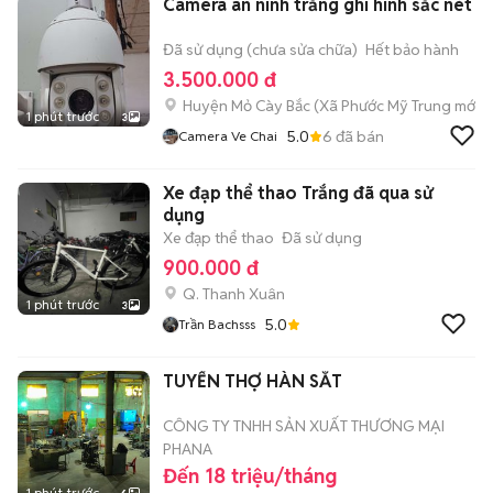
Camera an ninh trắng ghi hình sắc nét
Đã sử dụng (chưa sửa chữa)
Hết bảo hành
3.500.000 đ
Huyện Mỏ Cày Bắc
(
Xã Phước Mỹ Trung
mới)
1 phút trước
3
5.0
6
đã bán
Camera Ve Chai
Xe đạp thể thao Trắng đã qua sử
dụng
Xe đạp thể thao
Đã sử dụng
900.000 đ
Q. Thanh Xuân
1 phút trước
3
5.0
Trần Bachsss
TUYỂN THỢ HÀN SẮT
CÔNG TY TNHH SẢN XUẤT THƯƠNG MẠI
PHANA
Đến 18 triệu/tháng
1 phút trước