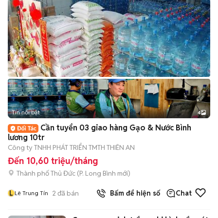
Tin nổi bật
4
Cần tuyển 03 giao hàng Gạo & Nước Bình
lương 10tr
Công ty TNHH PHÁT TRIỂN TMTH THIÊN AN
Đến 10,60 triệu/tháng
Thành phố Thủ Đức
(
P. Long Bình
mới)
L
2
đã bán
Bấm để hiện số
Chat
Lê Trung Tín