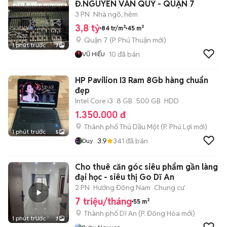
Đ.NGUYỄN VĂN QUỲ - QUẬN 7
3 PN
Nhà ngõ, hẻm
3,8 tỷ
84 tr/m²
45 m²
Quận 7
(
P. Phú Thuận
mới)
1 phút trước
7
10
đã bán
VŨ HIẾU
HP Pavilion I3 Ram 8Gb hàng chuẩn
đẹp
Intel Core i3
8 GB
500 GB
HDD
1.350.000 đ
Thành phố Thủ Dầu Một
(
P. Phú Lợi
mới)
1 phút trước
5
3.9
341
đã bán
Duy
Cho thuê căn góc siêu phẩm gần làng
đại học - siêu thị Go Dĩ An
2 PN
Hướng Đông Nam
Chung cư
7 triệu/tháng
55 m²
Thành phố Dĩ An
(
P. Đông Hòa
mới)
1 phút trước
7