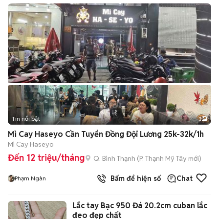
Tin nổi bật
3
Mì Cay Haseyo Cần Tuyển Đồng Đội Lương 25k-32k/1h
Mì Cay Haseyo
Đến 12 triệu/tháng
Q. Bình Thạnh
(
P. Thạnh Mỹ Tây
mới)
Bấm để hiện số
Chat
Phạm Ngàn
Lắc tay Bạc 950 Đá 20.2cm cuban lắc
đeo đẹp chất