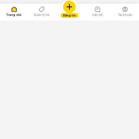
Trang chủ
Quản lý tin
Liên hệ
Tài khoản
Đăng tin
109.000 Bình chọn
Tải ứng dụng Chợ Tốt
Về Chợ Tốt
Quy chế sàn
Chính sách bảo mật
Giải quyết tranh chấp
CÔNG TY TNHH CHỢ TỐT - Người đại diện theo pháp luật:
Nguyễn Trọng Tấn; GPDKKD: 0312120782 do Sở KH & ĐT TP.HCM cấp ngày
11/01/2013;
GPMXH: 185/GP-BTTTT do Bộ Thông tin và Truyền thông
cấp ngày 09/07/2024 - Chịu trách nhiệm
nội dung: Trần Hoàng Ly.
Chính sách sử dụng