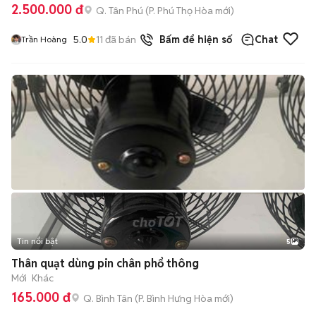
2.500.000 đ
Q. Tân Phú
(
P. Phú Thọ Hòa
mới)
5.0
11
đã bán
Bấm để hiện số
Chat
Trần Hoàng
Tin nổi bật
5
Thân quạt dùng pin chân phổ thông
Mới
Khác
165.000 đ
Q. Bình Tân
(
P. Bình Hưng Hòa
mới)