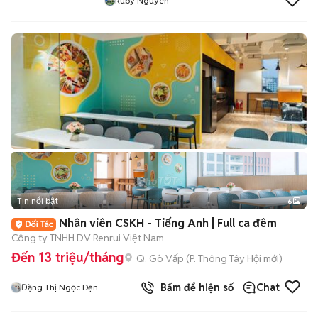
Ruby Nguyen
Tin nổi bật
6
+
2
Nhân viên CSKH - Tiếng Anh | Full ca đêm
Công ty TNHH DV Renrui Việt Nam
Đến 13 triệu/tháng
Q. Gò Vấp
(
P. Thông Tây Hội
mới)
Bấm để hiện số
Chat
Đặng Thị Ngọc Dẹn