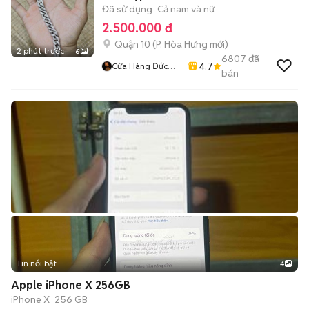
Đã sử dụng
Cả nam và nữ
2.500.000 đ
Quận 10
(
P. Hòa Hưng
mới)
2 phút trước
6
6807
đã
4.7
Cửa Hàng Đức
bán
Tuấn
Tin nổi bật
4
Apple iPhone X 256GB
iPhone X
256 GB