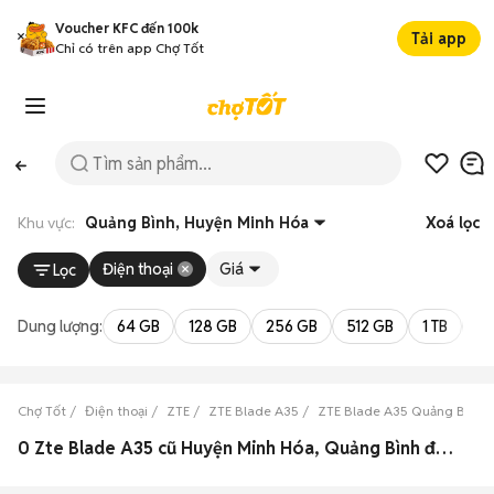
Voucher KFC đến 100k
Tải app
Chỉ có trên app Chợ Tốt
Khu vực:
Quảng Bình, Huyện Minh Hóa
Xoá lọc
Điện thoại
Giá
Lọc
Dung lượng:
64 GB
128 GB
256 GB
512 GB
1 TB
2 
Chợ Tốt
Điện thoại
ZTE
ZTE Blade A35
ZTE Blade A35 Quảng Bình
0 Zte Blade A35 cũ Huyện Minh Hóa, Quảng Bình đẹp