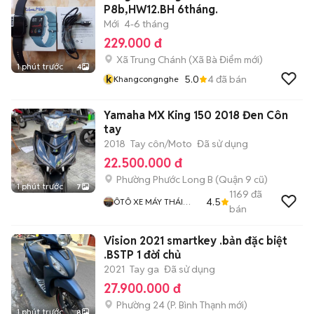
P8b,HW12.BH 6tháng.
Mới
4-6 tháng
229.000 đ
Xã Trung Chánh
(
Xã Bà Điểm
mới)
1 phút trước
4
k
5.0
4
đã bán
Khangcongnghe
Yamaha MX King 150 2018 Đen Côn
tay
2018
Tay côn/Moto
Đã sử dụng
22.500.000 đ
Phường Phước Long B (Quận 9 cũ)
1 phút trước
7
1169
đã
4.5
ÔTÔ XE MÁY THÁI
bán
HOÀ
Vision 2021 smartkey .bản đặc biệt
.BSTP 1 đời chủ
2021
Tay ga
Đã sử dụng
27.900.000 đ
Phường 24
(
P. Bình Thạnh
mới)
1 phút trước
8