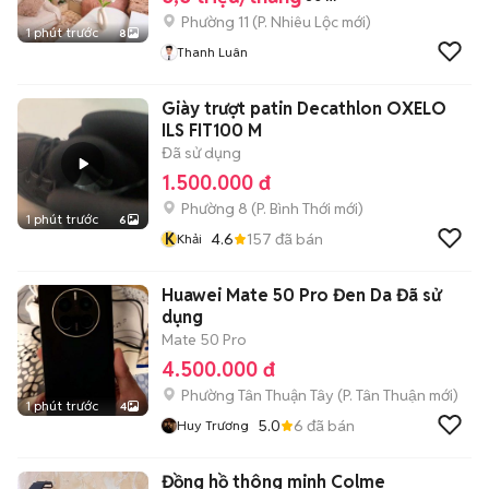
Phường 11
(
P. Nhiêu Lộc
mới)
1 phút trước
8
Thanh Luân
Giày trượt patin Decathlon OXELO
ILS FIT100 M
Đã sử dụng
1.500.000 đ
Phường 8
(
P. Bình Thới
mới)
1 phút trước
6
K
4.6
157
đã bán
Khải
Huawei Mate 50 Pro Đen Da Đã sử
dụng
Mate 50 Pro
4.500.000 đ
Phường Tân Thuận Tây
(
P. Tân Thuận
mới)
1 phút trước
4
5.0
6
đã bán
Huy Trương
Đồng hồ thông minh Colme