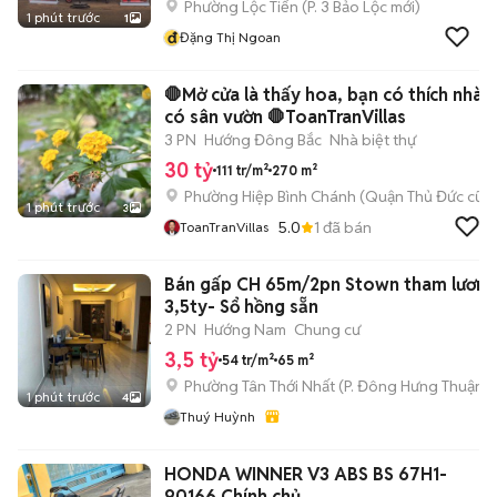
Phường Lộc Tiến
(
P. 3 Bảo Lộc
mới)
1 phút trước
1
đ
Đặng Thị Ngoan
🛑Mở cửa là thấy hoa, bạn có thích nhà
có sân vườn 🛑ToanTranVillas
3 PN
Hướng Đông Bắc
Nhà biệt thự
30 tỷ
111 tr/m²
270 m²
Phường Hiệp Bình Chánh (Quận Thủ Đức cũ)
1 phút trước
3
5.0
1
đã bán
ToanTranVillas
Bán gấp CH 65m/2pn Stown tham lương
3,5ty- Sổ hồng sẵn
2 PN
Hướng Nam
Chung cư
3,5 tỷ
54 tr/m²
65 m²
Phường Tân Thới Nhất
(
P. Đông Hưng Thuận
m
1 phút trước
4
Thuý Huỳnh
HONDA WINNER V3 ABS BS 67H1-
90166 Chính chủ