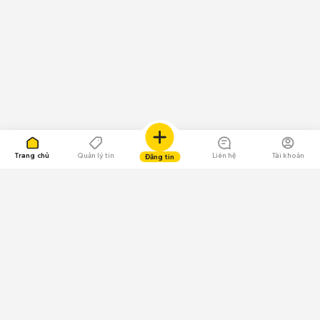
Trang chủ
Quản lý tin
Liên hệ
Tài khoản
Đăng tin
109.000 Bình chọn
Tải ứng dụng Chợ Tốt