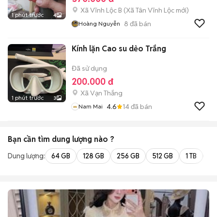
Xã Vĩnh Lộc B
(
Xã Tân Vĩnh Lộc
mới)
1 phút trước
4
8
đã bán
Hoàng Nguyễn
Kính lặn Cao su dẻo Trắng
Đã sử dụng
200.000 đ
Xã Vạn Thắng
1 phút trước
3
4.6
14
đã bán
Nam Mai
Bạn cần tìm
dung lượng
nào ?
Dung lượng:
64 GB
128 GB
256 GB
512 GB
1 TB
2 