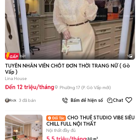
Tin nổi bật
1
TUYỂN NHÂN VIÊN CHỐT ĐƠN THỜI TRANG NỮ ( Gò
Vấp )
Lina House
Đến 12 triệu/tháng
Phường 17
(
P. Gò Vấp
mới)
3
đã bán
Bấm để hiện số
Chat
Rick
CHO THUÊ STUDIO VIBE SIÊU
CHILL FULL NỘI THẤT
Nội thất đầy đủ
5,5 triệu/tháng
30 m²