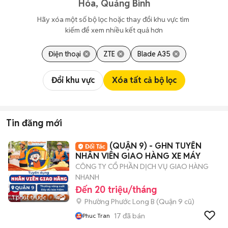
Hóa, Quảng Bình
Hãy xóa một số bộ lọc hoặc thay đổi khu vực tìm 
kiếm để xem nhiều kết quả hơn
Điện thoại
ZTE
Blade A35
Đổi khu vực
Xóa tất cả bộ lọc
Tin đăng mới
(QUẬN 9) - GHN TUYỂN
NHÂN VIÊN GIAO HÀNG XE MÁY
CÔNG TY CỔ PHẦN DỊCH VỤ GIAO HÀNG
NHANH
Đến 20 triệu/tháng
1 phút trước
4
Phường Phước Long B (Quận 9 cũ)
17
đã bán
Phuc Tran