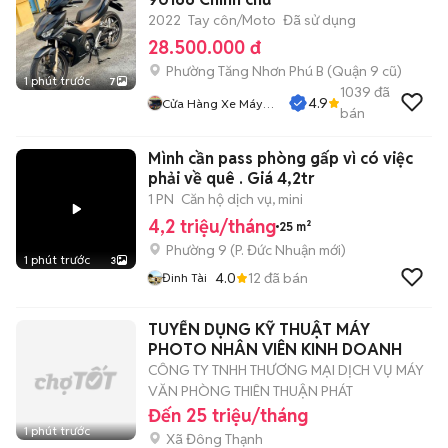
2022
Tay côn/Moto
Đã sử dụng
28.500.000 đ
Phường Tăng Nhơn Phú B (Quận 9 cũ)
1 phút trước
7
1039
đã
4.9
Cửa Hàng Xe Máy
bán
Nguyễn Phụng
Mình cần pass phòng gấp vì có việc
phải về quê . Giá 4,2tr
1 PN
Căn hộ dịch vụ, mini
4,2 triệu/tháng
25 m²
Phường 9
(
P. Đức Nhuận
mới)
1 phút trước
3
4.0
12
đã bán
Đinh Tài
TUYỂN DỤNG KỸ THUẬT MÁY
PHOTO NHÂN VIÊN KINH DOANH
CÔNG TY TNHH THƯƠNG MẠI DỊCH VỤ MÁY
VĂN PHÒNG THIÊN THUẬN PHÁT
Đến 25 triệu/tháng
1 phút trước
Xã Đông Thạnh