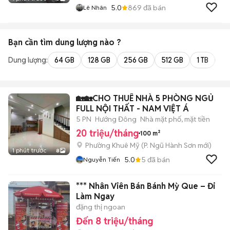
5.0
869
đã bán
Lê Nhân
Bạn cần tìm
dung lượng
nào ?
Dung lượng:
64 GB
128 GB
256 GB
512 GB
1 TB
2 
🏡🏡CHO THUÊ NHÀ 5 PHÒNG NGỦ
FULL NỘI THẤT - NAM VIỆT Á
5 PN
Hướng Đông
Nhà mặt phố, mặt tiền
20 triệu/tháng
100 m²
Phường Khuê Mỹ
(
P. Ngũ Hành Sơn
mới)
1 phút trước
8
5.0
5
đã bán
Nguyễn Tiến
*** Nhân Viên Bán Bánh Mỳ Que – Đi
Làm Ngay
đặng thị ngoan
Đến 8 triệu/tháng