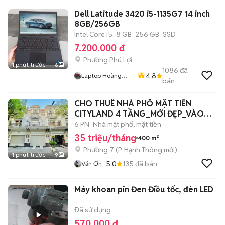
Dell Latitude 3420 i5-1135G7 14 inch
8GB/256GB
Intel Core i5
8 GB
256 GB
SSD
7.200.000 đ
Phường Phú Lợi
1 phút trước
6
1086
đã
4.8
Laptop Hoàng
bán
Phát
CHO THUÊ NHÀ PHỐ MẶT TIỀN
CITYLAND 4 TẦNG_MỚI ĐẸP_VÀO
KINH DOANH NGAY
6 PN
Nhà mặt phố, mặt tiền
35 triệu/tháng
400 m²
Phường 7
(
P. Hạnh Thông
mới)
1 phút trước
9
5.0
135
đã bán
Văn Ơn
Máy khoan pin Đen Điều tốc, đèn LED
Đã sử dụng
570.000 đ