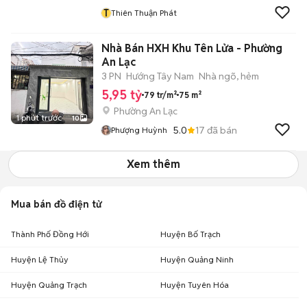
T
Thiên Thuận Phát
Nhà Bán HXH Khu Tên Lửa - Phường
An Lạc
3 PN
Hướng Tây Nam
Nhà ngõ, hẻm
5,95 tỷ
79 tr/m²
75 m²
Phường An Lạc
1 phút trước
10
5.0
17
đã bán
Phượng Huỳnh
Xem thêm
Mua bán đồ điện tử
Thành Phố Đồng Hới
Huyện Bố Trạch
Huyện Lệ Thủy
Huyện Quảng Ninh
Huyện Quảng Trạch
Huyện Tuyên Hóa