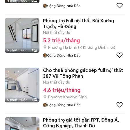
4 phút trước
2
Cộng Đồng Nhà Đất
Phòng trọ Full nội thất Bùi Xương
Trạch, Hà Đông
Nội thất đầy đủ
5,2 triệu/tháng
Phường Hạ Đình
(
P. Khương Đình
mới)
5 phút trước
5
Cộng Đồng Nhà Đất
Cho thuê phòng gác xép full nội thất
387 Vũ Tông Phan
Nội thất đầy đủ
4,6 triệu/tháng
Phường Khương Đình
5 phút trước
5
Cộng Đồng Nhà Đất
Phòng trọ giá tốt gần FPT, Đông Á,
Công Nghiệp, Thành Đô