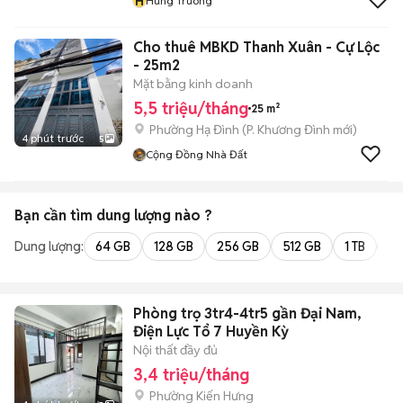
H
Hung Truong
Cho thuê MBKD Thanh Xuân - Cự Lộc
- 25m2
Mặt bằng kinh doanh
5,5 triệu/tháng
25 m²
Phường Hạ Đình
(
P. Khương Đình
mới)
4 phút trước
5
Cộng Đồng Nhà Đất
Bạn cần tìm
dung lượng
nào ?
Dung lượng:
64 GB
128 GB
256 GB
512 GB
1 TB
2 
Phòng trọ 3tr4-4tr5 gần Đại Nam,
Điện Lực Tổ 7 Huyền Kỳ
Nội thất đầy đủ
3,4 triệu/tháng
Phường Kiến Hưng