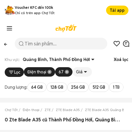
Voucher KFC đến 100k
Tải app
Chỉ có trên app Chợ Tốt
Khu vực:
Quảng Bình, Thành Phố Đồng Hới
Xoá lọc
Điện thoại
67
Giá
Lọc
Dung lượng:
64 GB
128 GB
256 GB
512 GB
1 TB
2 
Chợ Tốt
Điện thoại
ZTE
ZTE Blade A35
ZTE Blade A35 Quảng Bình
0 Zte Blade A35 cũ Thành Phố Đồng Hới, Quảng Bình đẹp