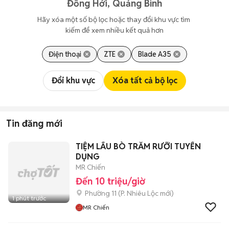
Đồng Hới, Quảng Bình
Hãy xóa một số bộ lọc hoặc thay đổi khu vực tìm 
kiếm để xem nhiều kết quả hơn
Điện thoại
ZTE
Blade A35
Đổi khu vực
Xóa tất cả bộ lọc
Tin đăng mới
TIỆM LẨU BÒ TRĂM RƯỠI TUYỂN
DỤNG
MR Chiến
Đến 10 triệu/giờ
Phường 11
(
P. Nhiêu Lộc
mới)
1 phút trước
MR Chiến