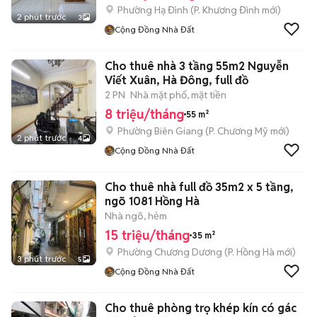
Phường Hạ Đình
(
P. Khương Đình
mới)
2 phút trước
3
Cộng Đồng Nhà Đất
Cho thuê nhà 3 tầng 55m2 Nguyễn
Viết Xuân, Hà Đông, full đồ
2 PN
Nhà mặt phố, mặt tiền
8 triệu/tháng
55 m²
Phường Biên Giang
(
P. Chương Mỹ
mới)
2 phút trước
4
Cộng Đồng Nhà Đất
Cho thuê nhà full đồ 35m2 x 5 tầng,
ngõ 1081 Hồng Hà
Nhà ngõ, hẻm
15 triệu/tháng
35 m²
Phường Chương Dương
(
P. Hồng Hà
mới)
3 phút trước
5
Cộng Đồng Nhà Đất
Cho thuê phòng trọ khép kín có gác