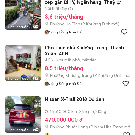
xép gần ĐH Y, Ngân hàng, Thuỷ lợi
Nội thất đầy đủ
3,6 triệu/tháng
Phường Hạ Đình
(
P. Khương Đình
mới)
3 phút trước
5
Cộng Đồng Nhà Đất
Cho thuê nhà Khương Trung, Thanh
Xuân, 4PN
4 PN
Nhà mặt phố, mặt tiền
8,5 triệu/tháng
Phường Khương Trung
(
P. Khương Đình
mới)
3 phút trước
5
Cộng Đồng Nhà Đất
Nissan X-Trail 2018 Đỏ đen
2018
60.000 km
Xăng
Tự động
470.000.000 đ
Phường Phước Long
(
P. Nam Nha Trang
mới)
4 phút trước
2