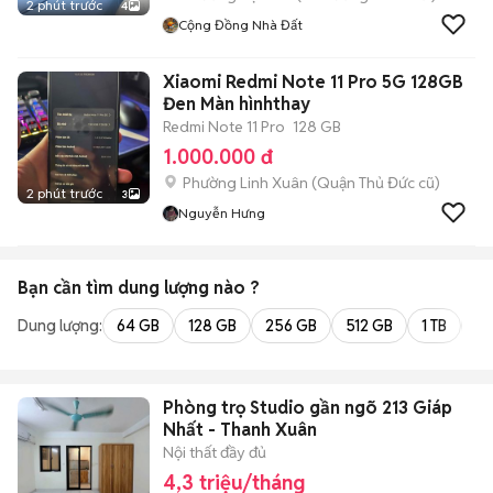
2 phút trước
4
Cộng Đồng Nhà Đất
Xiaomi Redmi Note 11 Pro 5G 128GB
Đen Màn hìnhthay
Redmi Note 11 Pro
128 GB
1.000.000 đ
Phường Linh Xuân (Quận Thủ Đức cũ)
2 phút trước
3
Nguyễn Hưng
Bạn cần tìm
dung lượng
nào ?
Dung lượng:
64 GB
128 GB
256 GB
512 GB
1 TB
2 
Phòng trọ Studio gần ngõ 213 Giáp
Nhất - Thanh Xuân
Nội thất đầy đủ
4,3 triệu/tháng