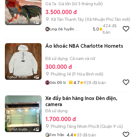
Gà Ta
Gà lớn (từ 3 tháng tuổi)
3.500.000 đ
Xã Tân Thanh Tây
(
Xã Nhuận Phú Tân
mới)
1 phút trước
5
424
đã
5.0
Ling Gà Tuyển
bán
Linggatuyen
Áo khoác NBA Charlotte Hornets
Đã sử dụng
Cả nam và nữ
300.000 đ
Phường 14
(
P. Hòa Bình
mới)
1 phút trước
4
4.7
928
đã bán
Góc Đồ Si
Xe đẩy bán hàng Inox Đèn điện,
camera
Đã sử dụng
1.700.000 đ
Phường Tăng Nhơn Phú B (Quận 9 cũ)
1 phút trước
6
4.4
33
đã bán
Tim Trần