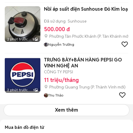
Nồi áp suất điện Sunhouse Đỏ Kim loại
Đã sử dụng
Sunhouse
500.000 đ
Phường Tân Phước Khánh
(
P. Tân Khánh
mới)
2 phút trước
5
Nguyễn Trường
TRƯNG BÀY+BÁN HÀNG PEPSI GO
VINH NGHỆ AN
CÔNG TY PEPSI
11 triệu/tháng
Phường Quang Trung
(
P. Thành Vinh
mới)
2 phút trước
1
Thu Thảo
Xem thêm
Mua bán đồ điện tử