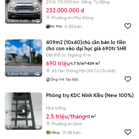
2014
112.000 km
Xăng
Tự động
232.000.000 đ
Phường An Phú Đông
2 phút trước
20
6
đã bán
Mr Phê
409m2 (10x40)chủ cần bán lo tiền
cho con vào đại học giá 690tr SHR
Đất thổ cư
Ngang 10 m
690 triệu
1,7 tr/m²
409 m²
Xã Tân Thông Hội
(
Xã Củ Chi
mới)
2 phút trước
4
Ông Trẻ Tây Bắc
Phòng trọ KDC Ninh Kiều (New 100%)
Nhà trống
2,5 triệu/tháng
12 m²
Phường An Bình
2 phút trước
3
H
13
đã bán
Hằng