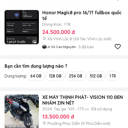
Honor Magic8 pro 16/1T fullbox quốc
tế
Dòng khác
1 TB
24.500.000 đ
Xã Vĩnh Lộc B
(
Xã Tân Vĩnh Lộc
mới)
1 phút trước
1
3
đã bán
Lê Vũ Cao Nguyên
Bạn cần tìm
dung lượng
nào ?
Dung lượng:
64 GB
128 GB
256 GB
512 GB
1 TB
2 
XE MÁY THỊNH PHÁT- VISION 110 ĐEN
NHÁM ZIN NÉT
2024
Tay ga
100 - 175 cc
Đã sử dụng
13.500.000 đ
Phường Phúc Diễn
(
P. Phú Diễn
mới)
1 phút trước
10