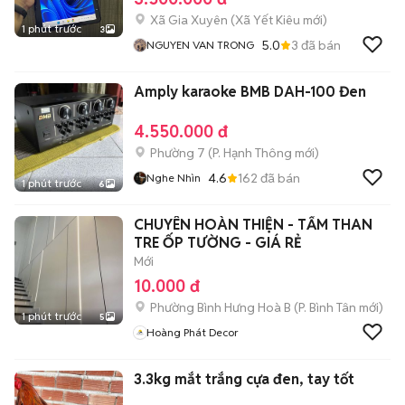
Xã Gia Xuyên
(
Xã Yết Kiêu
mới)
1 phút trước
3
5.0
3
đã bán
NGUYEN VAN TRONG
Amply karaoke BMB DAH-100 Đen
4.550.000 đ
Phường 7
(
P. Hạnh Thông
mới)
4.6
162
đã bán
Nghe Nhìn
1 phút trước
6
CHUYÊN HOÀN THIỆN - TẤM THAN
TRE ỐP TƯỜNG - GIÁ RẺ
Mới
10.000 đ
Phường Bình Hưng Hoà B
(
P. Bình Tân
mới)
1 phút trước
5
Hoàng Phát Decor
3.3kg mắt trắng cựa đen, tay tốt