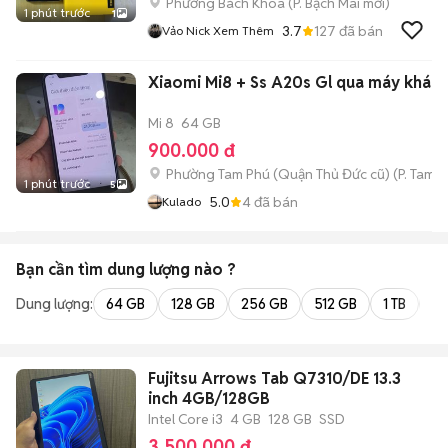
Phường Bách Khoa
(
P. Bạch Mai
mới)
1 phút trước
1
3.7
127
đã bán
Vảo Nick Xem Thêm
Xiaomi Mi8 + Ss A20s Gl qua máy khác
Mi 8
64 GB
900.000 đ
Phường Tam Phú (Quận Thủ Đức cũ)
(
P. Tam B
1 phút trước
5
5.0
4
đã bán
Kulado
Bạn cần tìm
dung lượng
nào ?
Dung lượng:
64 GB
128 GB
256 GB
512 GB
1 TB
2 
Fujitsu Arrows Tab Q7310/DE 13.3
inch 4GB/128GB
Intel Core i3
4 GB
128 GB
SSD
3.500.000 đ