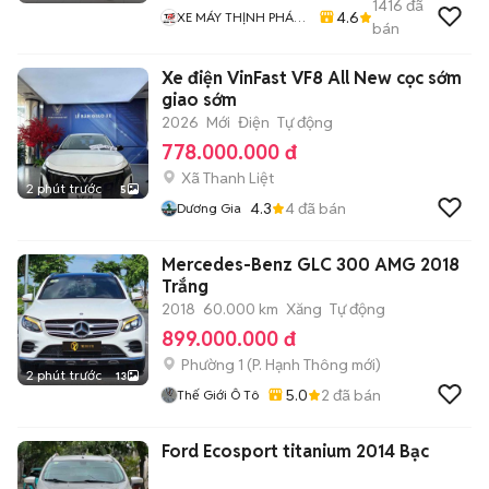
1416
đã
4.6
XE MÁY THỊNH PHÁT
bán
XE LƯỚT GIÁ RẺ
Xe điện VinFast VF8 All New cọc sớm
giao sớm
2026
Mới
Điện
Tự động
778.000.000 đ
Xã Thanh Liệt
2 phút trước
5
4.3
4
đã bán
Dương Gia
Mercedes-Benz GLC 300 AMG 2018
Trắng
2018
60.000 km
Xăng
Tự động
899.000.000 đ
Phường 1
(
P. Hạnh Thông
mới)
2 phút trước
13
5.0
2
đã bán
Thế Giới Ô Tô
Ford Ecosport titanium 2014 Bạc