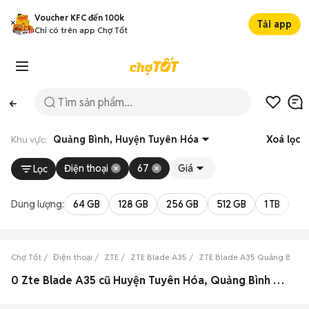
Voucher KFC đến 100k
Tải app
Chỉ có trên app Chợ Tốt
Khu vực:
Quảng Bình, Huyện Tuyên Hóa
Xoá lọc
Điện thoại
67
Giá
Lọc
Dung lượng:
64 GB
128 GB
256 GB
512 GB
1 TB
2 
Chợ Tốt
Điện thoại
ZTE
ZTE Blade A35
ZTE Blade A35 Quảng Bình
0 Zte Blade A35 cũ Huyện Tuyên Hóa, Quảng Bình đẹp