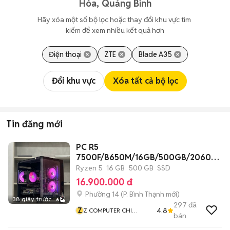
Hóa, Quảng Bình
Hãy xóa một số bộ lọc hoặc thay đổi khu vực tìm 
kiếm để xem nhiều kết quả hơn
Điện thoại
ZTE
Blade A35
Đổi khu vực
Xóa tất cả bộ lọc
Tin đăng mới
PC R5
7500F/B650M/16GB/500GB/2060S
6G/550W/CASE
Ryzen 5
16 GB
500 GB
SSD
16.900.000 đ
Phường 14
(
P. Bình Thạnh
mới)
38 giây trước
6
297
đã
Z
4.8
Z COMPUTER CHI
bán
NHÁNH BÌNH THẠNH