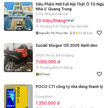
Siêu Phẩm Mới Full Nội Thất Ô Tô Ngủ
Nhà 1/ Quang Trung
5 PN
Nhà phố liền kề
33 triệu/tháng
70 m²
Phường 8
(
P. Thông Tây Hội
mới)
1 phút trước
11
5.0
33
đã bán
Nguyễn Thị Thuý Vân
Suzuki Shogun 125 2005 Xanh đen
2005
Xe số
Đã sử dụng
7.000.000 đ
Phường Bình Trị Đông
1 phút trước
5
Đ
Đỗ Nam
POCO C71 công ty nhà dùng thanh lý
.
Dòng khác
1.250.000 đ