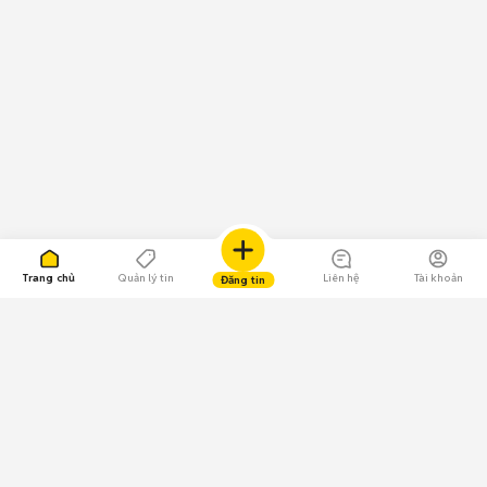
Trang chủ
Quản lý tin
Liên hệ
Tài khoản
Đăng tin
109.000 Bình chọn
Tải ứng dụng Chợ Tốt