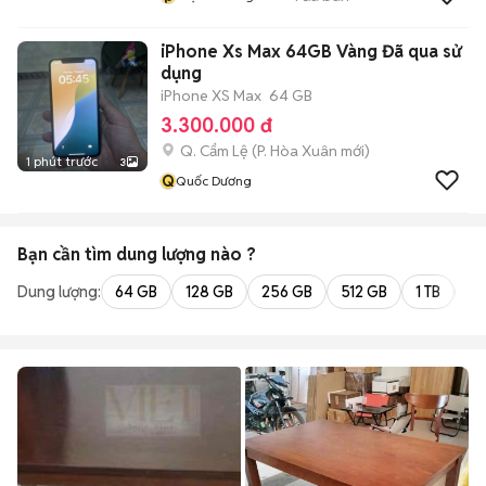
iPhone Xs Max 64GB Vàng Đã qua sử
dụng
iPhone XS Max
64 GB
3.300.000 đ
Q. Cẩm Lệ
(
P. Hòa Xuân
mới)
1 phút trước
3
Q
Quốc Dương
Bạn cần tìm
dung lượng
nào ?
Dung lượng:
64 GB
128 GB
256 GB
512 GB
1 TB
2 