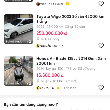
Minh Trí Ez House
Toyota Wigo 2023 Số sàn 45000 km
Trắng
2023
45.000 km
Xăng
Số sàn
250.000.000 đ
Q. Hà Đông
1 phút trước
7
N
Nguyễn Bảo Đức
Honda Air Blade 125cc 2014 Đen, Xám
30001 km
2014
Tay ga
100 - 175 cc
Đã sử dụng
15.500.000 đ
Quận 6
(
P. Phú Lâm
mới)
1 phút trước
6
C
4.3
301
đã bán
Chú Vũ
Bạn cần tìm
dung lượng
nào ?