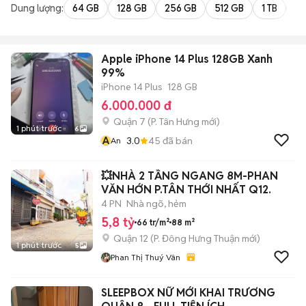
Dung lượng:
64 GB
128 GB
256 GB
512 GB
1 TB
2 
Apple iPhone 14 Plus 128GB Xanh
99%
iPhone 14 Plus
128 GB
6.000.000 đ
Quận 7
(
P. Tân Hưng
mới)
1 phút trước
6
A
3.0
45
đã bán
An
💥NHÀ 2 TẦNG NGANG 8M-PHAN
VĂN HỚN P.TÂN THỚI NHẤT Q12.
4 PN
Nhà ngõ, hẻm
5,8 tỷ
66 tr/m²
88 m²
Quận 12
(
P. Đông Hưng Thuận
mới)
1 phút trước
5
Phan Thị Thuý Vân
SLEEPBOX NỮ MỚI KHAI TRƯƠNG