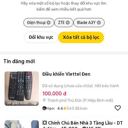
Hãy xóa một số bộ lọc hoặc thay đổi khu vực tìm 
kiếm để xem nhiều kết quả hơn
Điện thoại
ZTE
Blade A3Y
Đổi khu vực
Xóa tất cả bộ lọc
Tin đăng mới
Điều khiển Viettel Đen
Đã sử dụng (chưa sửa chữa)
Hết bảo hành
100.000 đ
Thành phố Thủ Đức
(
P. Hiệp Bình
mới)
39 giây trước
2
4.6
563
đã bán
Ngoc
💥 Chính Chủ Bán Nhà 3 Tầng Lầu - DT