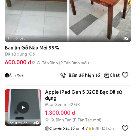
Tin nổi bật
2
Bàn ăn Gỗ Nâu Mới 99%
Đã sử dụng
Gỗ
600.000 đ
Q. Tân Bình
(
P. Tân Bình
mới)
Bấm để hiện số
Chat
Ánh Xuân
Apple iPad Gen 5 32GB Bạc Đã sử
dụng
iPad Gen 5
32 GB
1.300.000 đ
Q. Bình Tân
(
P. Tân Tạo
mới)
1 phút trước
4
4.7
538
đã bán
Chuyên Xác Sống