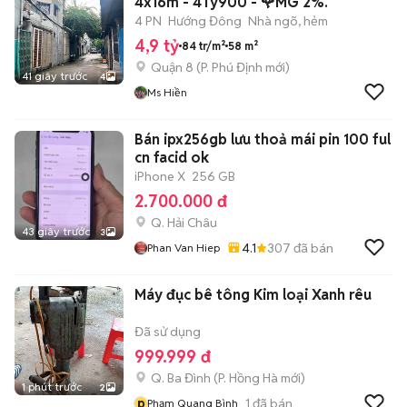
4x16m - 4Ty900 - 🌹MG 2%.
4 PN
Hướng Đông
Nhà ngõ, hẻm
4,9 tỷ
84 tr/m²
58 m²
Quận 8
(
P. Phú Định
mới)
41 giây trước
4
Ms Hiền
Bán ipx256gb lưu thoả mái pin 100 ful
cn facid ok
iPhone X
256 GB
2.700.000 đ
Q. Hải Châu
43 giây trước
3
4.1
307
đã bán
Phan Van Hiep
Máy đục bê tông Kim loại Xanh rêu
Đã sử dụng
999.999 đ
Q. Ba Đình
(
P. Hồng Hà
mới)
1 phút trước
2
p
1
đã bán
Phạm Quang Bình