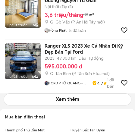
Đường Nguyễn Tư Giản
Nội thất đầy đủ
3,6 triệu/tháng
25 m²
Q. Gò Vấp
(
P. An Hội Tây
mới)
1 phút trước
5
5
đã bán
Hồng Phát
Ranger XLS 2023 Xe Cá Nhân Đi Kỹ
Đẹp Bán Tại Ford
2023
47.300 km
Dầu
Tự động
595.000.000 đ
Q. Tân Bình
(
P. Tân Sơn Hòa
mới)
1 phút trước
10
1
đã
4.7
FORD PHỔ QUANG -
bán
FORD CŨ CHÍNH HÃNG
Xem thêm
Mua bán điện thoại
Thành phố Thủ Dầu Một
Huyện Bắc Tân Uyên