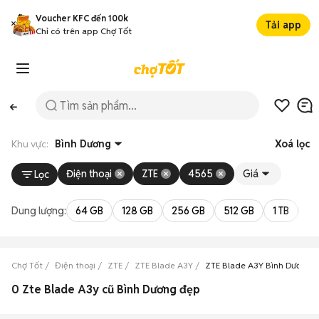
Voucher KFC đến 100k
Tải app
Chỉ có trên app Chợ Tốt
Khu vực:
Bình Dương
Xoá lọc
Điện thoại
ZTE
4565
Giá
Lọc
Dung lượng:
64 GB
128 GB
256 GB
512 GB
1 TB
2 
Chợ Tốt
Điện thoại
ZTE
ZTE Blade A3Y
ZTE Blade A3Y Bình Dương
0 Zte Blade A3y cũ Bình Dương đẹp