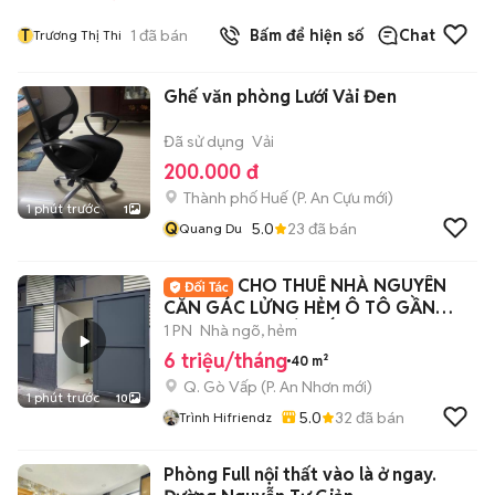
T
1
đã bán
Bấm để hiện số
Chat
Trương Thị Thi
Ghế văn phòng Lưới Vải Đen
Đã sử dụng
Vải
200.000 đ
Thành phố Huế
(
P. An Cựu
mới)
1 phút trước
1
Q
5.0
23
đã bán
Quang Du
CHO THUÊ NHÀ NGUYÊN
CĂN GÁC LỬNG HẺM Ô TÔ GẦN
LOTTE MART GÒ VẤP
1 PN
Nhà ngõ, hẻm
6 triệu/tháng
40 m²
Q. Gò Vấp
(
P. An Nhơn
mới)
1 phút trước
10
5.0
32
đã bán
Trình Hifriendz
Phòng Full nội thất vào là ở ngay.