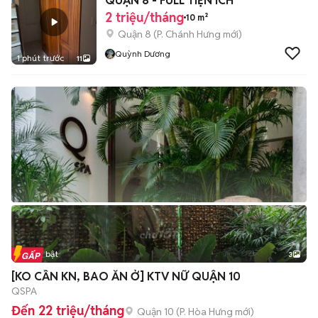
QUẬN 8 - FULL TIỆN ÍCH
2 triệu/tháng
10 m²
Quận 8
(
P. Chánh Hưng
mới)
Quỳnh Dương
1 phút trước
11
Tin nổi bật
3
[KO CẦN KN, BAO ĂN Ở] KTV NỮ QUẬN 10
QSPA
Đến 22 triệu/tháng
Quận 10
(
P. Hòa Hưng
mới)