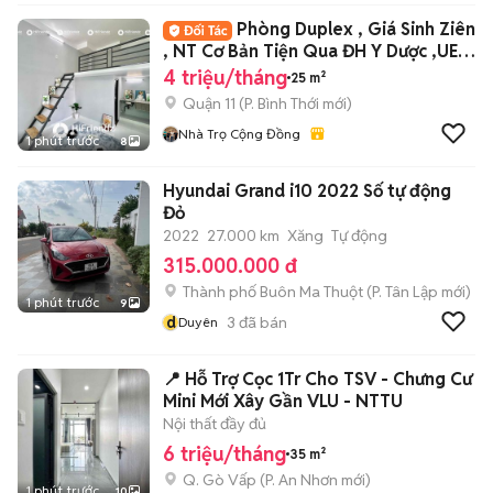
Phòng Duplex , Giá Sinh Ziên
, NT Cơ Bản Tiện Qua ĐH Y Dược ,UEH
, VHU
4 triệu/tháng
25 m²
Quận 11
(
P. Bình Thới
mới)
Nhà Trọ Cộng Đồng
1 phút trước
8
Hyundai Grand i10 2022 Số tự động
Đỏ
2022
27.000 km
Xăng
Tự động
315.000.000 đ
Thành phố Buôn Ma Thuột
(
P. Tân Lập
mới)
1 phút trước
9
d
3
đã bán
Duyên
📍 Hỗ Trợ Cọc 1Tr Cho TSV - Chưng Cư
Mini Mới Xây Gần VLU - NTTU
Nội thất đầy đủ
6 triệu/tháng
35 m²
Q. Gò Vấp
(
P. An Nhơn
mới)
1 phút trước
10