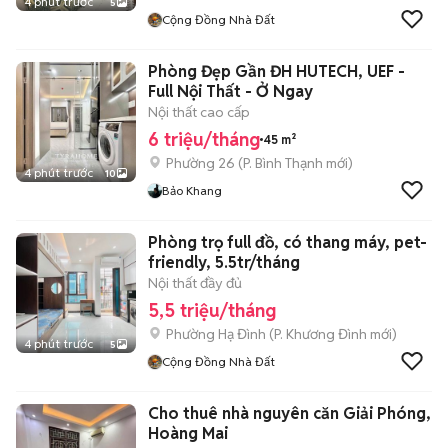
4 phút trước
5
Cộng Đồng Nhà Đất
Phòng Đẹp Gần ĐH HUTECH, UEF -
Full Nội Thất - Ở Ngay
Nội thất cao cấp
6 triệu/tháng
45 m²
Phường 26
(
P. Bình Thạnh
mới)
4 phút trước
10
Bảo Khang
Phòng trọ full đồ, có thang máy, pet-
friendly, 5.5tr/tháng
Nội thất đầy đủ
5,5 triệu/tháng
Phường Hạ Đình
(
P. Khương Đình
mới)
4 phút trước
5
Cộng Đồng Nhà Đất
Cho thuê nhà nguyên căn Giải Phóng,
Hoàng Mai