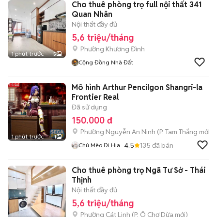
Cho thuê phòng trọ full nội thất 341
Quan Nhân
Nội thất đầy đủ
5,6 triệu/tháng
Phường Khương Đình
1 phút trước
5
Cộng Đồng Nhà Đất
Mô hình Arthur Pencilgon Shangri-la
Frontier Real
Đã sử dụng
150.000 đ
Phường Nguyễn An Ninh
(
P. Tam Thắng
mới)
1 phút trước
1
4.5
135
đã bán
Chú Mèo Đi Hia
Cho thuê phòng trọ Ngã Tư Sở - Thái
Thịnh
Nội thất đầy đủ
5,6 triệu/tháng
Phường Cát Linh
(
P. Ô Chợ Dừa
mới)