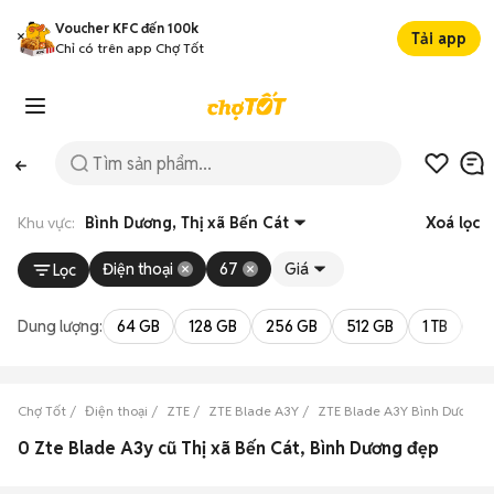
Voucher KFC đến 100k
Tải app
Chỉ có trên app Chợ Tốt
Khu vực:
Bình Dương, Thị xã Bến Cát
Xoá lọc
Điện thoại
67
Giá
Lọc
Dung lượng:
64 GB
128 GB
256 GB
512 GB
1 TB
2 
Chợ Tốt
Điện thoại
ZTE
ZTE Blade A3Y
ZTE Blade A3Y Bình Dương
0 Zte Blade A3y cũ Thị xã Bến Cát, Bình Dương đẹp