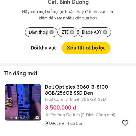
Cát, Bình Dương
Hãy xóa một số bộ lọc hoặc thay đổi khu vực tìm 
kiếm để xem nhiều kết quả hơn
Điện thoại
ZTE
Blade A3Y
Đổi khu vực
Xóa tất cả bộ lọc
Tin đăng mới
Dell Optiplex 3060 i3-8100
8GB/256GB SSD Đen
Intel Core i3
8 GB
256 GB
SSD
3.500.000 đ
Phường Đại Kim
(
P. Định Công
mới)
1 phút trước
3
4
đã bán
Đức Lâm