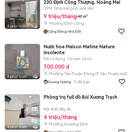
230 Định Công Thượng, Hoàng Mai
3 PN
Nhà mặt phố, mặt tiền
9 triệu/tháng
40 m²
Phường Định Công
3 phút trước
5
Cộng Đồng Nhà Đất
Nước hoa Maison Matine Nature
Insolente
Đã sử dụng
Cả nam và nữ
700.000 đ
Phường Tân Thuận Đông
(
P. Tân Thuận
mới)
3 phút trước
3
11
đã bán
Quang Dương
Phòng trọ full đồ Bùi Xương Trạch
Nội thất đầy đủ
4 triệu/tháng
Phường Khương Đình
4 phút trước
4