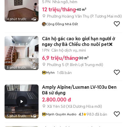
5 PN
Nhà ngõ, hẻm
12 triệu/tháng
40 m²
Phường Hoàng Văn Thụ
(
P. Tương Mai
mới)
4 phút trước
4
Cộng Đồng Nhà Đất
Căn hộ gác cao ko giơi hạn người ở
ngay chợ Bà Chiểu cho nuôi pet❌
1 PN
Căn hộ dịch vụ, mini
6,9 triệu/tháng
30 m²
Phường 5
(
P. Bình Lợi Trung
mới)
5 phút trước
11
M
1
đã bán
Myhn
Amply Alpine/Luxman LV-103u Đen
Đã sử dụng
2.800.000 đ
Xã Yên Sở
(
Xã Dương Hòa
mới)
M
4.1
983
đã bán
Mạnh Quyên Audio
5 phút trước
6