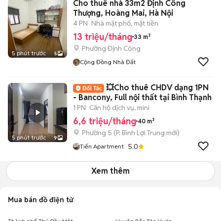
Cho thuê nhà 33m2 Định Công
Thượng, Hoàng Mai, Hà Nội
4 PN
Nhà mặt phố, mặt tiền
13 triệu/tháng
33 m²
Phường Định Công
5 phút trước
5
Cộng Đồng Nhà Đất
💥Cho thuê CHDV dạng 1PN
- Bancony, Full nội thất tại Bình Thạnh
1 PN
Căn hộ dịch vụ, mini
6,6 triệu/tháng
40 m²
Phường 5
(
P. Bình Lợi Trung
mới)
5 phút trước
9
5.0
Tiến Apartment
Xem thêm
Mua bán đồ điện tử