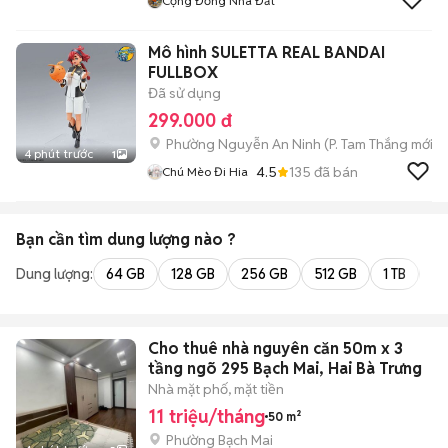
Cộng Đồng Nhà Đất
Mô hình SULETTA REAL BANDAI
FULLBOX
Đã sử dụng
299.000 đ
Phường Nguyễn An Ninh
(
P. Tam Thắng
mới)
4 phút trước
1
4.5
135
đã bán
Chú Mèo Đi Hia
Bạn cần tìm
dung lượng
nào ?
Dung lượng:
64 GB
128 GB
256 GB
512 GB
1 TB
2 
Cho thuê nhà nguyên căn 50m x 3
tầng ngõ 295 Bạch Mai, Hai Bà Trưng
Nhà mặt phố, mặt tiền
11 triệu/tháng
50 m²
Phường Bạch Mai