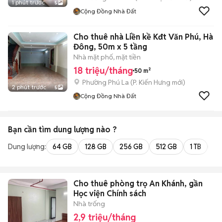
1 phút trước
5
Cộng Đồng Nhà Đất
Cho thuê nhà Liền kề Kđt Văn Phú, Hà
Đông, 50m x 5 tầng
Nhà mặt phố, mặt tiền
18 triệu/tháng
50 m²
Phường Phú La
(
P. Kiến Hưng
mới)
2 phút trước
5
Cộng Đồng Nhà Đất
Bạn cần tìm
dung lượng
nào ?
Dung lượng:
64 GB
128 GB
256 GB
512 GB
1 TB
2 
Cho thuê phòng trọ An Khánh, gần
Học viện Chính sách
Nhà trống
2,9 triệu/tháng