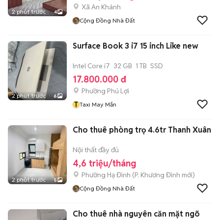
Xã An Khánh
2 phút trước
4
Cộng Đồng Nhà Đất
Surface Book 3 i7 15 inch Like new
Intel Core i7
32 GB
1 TB
SSD
17.800.000 đ
Phường Phú Lợi
2 phút trước
6
T
Taxi May Mắn
Cho thuê phòng trọ 4.6tr Thanh Xuân
Nội thất đầy đủ
4,6 triệu/tháng
Phường Hạ Đình
(
P. Khương Đình
mới)
2 phút trước
5
Cộng Đồng Nhà Đất
Cho thuê nhà nguyên căn mặt ngõ