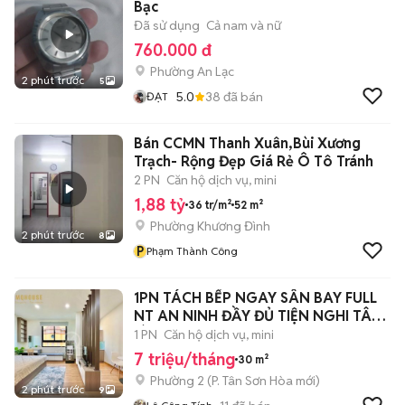
Bạc
Đã sử dụng
Cả nam và nữ
760.000 đ
Phường An Lạc
2 phút trước
5
5.0
38
đã bán
ĐẠT
Bán CCMN Thanh Xuân,Bùi Xương
Trạch- Rộng Đẹp Giá Rẻ Ô Tô Tránh
2 PN
Căn hộ dịch vụ, mini
1,88 tỷ
36 tr/m²
52 m²
Phường Khương Đình
2 phút trước
8
P
Phạm Thành Công
1PN TÁCH BẾP NGAY SÂN BAY FULL
NT AN NINH ĐẦY ĐỦ TIỆN NGHI TÂN
BÌNH
1 PN
Căn hộ dịch vụ, mini
7 triệu/tháng
30 m²
Phường 2
(
P. Tân Sơn Hòa
mới)
2 phút trước
9