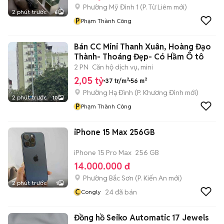
Phường Mỹ Đình 1
(
P. Từ Liêm
mới)
2 phút trước
6
P
Phạm Thành Công
Bán CC Mini Thanh Xuân, Hoàng Đạo
Thành- Thoáng Đẹp- Có Hầm Ô tô
2 PN
Căn hộ dịch vụ, mini
2,05 tỷ
37 tr/m²
56 m²
Phường Hạ Đình
(
P. Khương Đình
mới)
2 phút trước
10
P
Phạm Thành Công
iPhone 15 Max 256GB
iPhone 15 Pro Max
256 GB
14.000.000 đ
Phường Bắc Sơn
(
P. Kiến An
mới)
2 phút trước
1
C
24
đã bán
Congly
Đồng hồ Seiko Automatic 17 Jewels