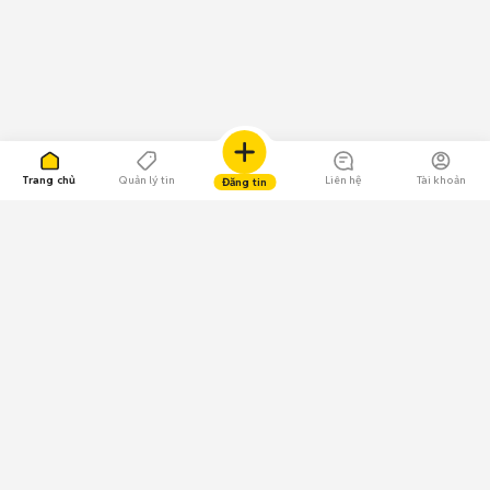
Trang chủ
Quản lý tin
Liên hệ
Tài khoản
Đăng tin
109.000 Bình chọn
Tải ứng dụng Chợ Tốt
Về Chợ Tốt
Quy chế sàn
Chính sách bảo mật
Giải quyết tranh chấp