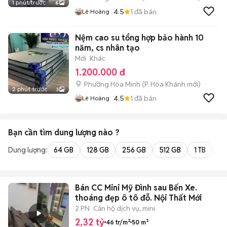
1 phút trước
6
4.5
1
đã bán
Lê Hoàng
Nệm cao su tổng hợp bảo hành 10
năm, cs nhân tạo
Mới
Khác
1.200.000 đ
Phường Hòa Minh
(
P. Hòa Khánh
mới)
2 phút trước
3
4.5
1
đã bán
Lê Hoàng
Bạn cần tìm
dung lượng
nào ?
Dung lượng:
64 GB
128 GB
256 GB
512 GB
1 TB
2 
Bán CC Mini Mỹ Đình sau Bến Xe.
thoáng đẹp ô tô đỗ. Nội Thất Mới
2 PN
Căn hộ dịch vụ, mini
2,32 tỷ
46 tr/m²
50 m²