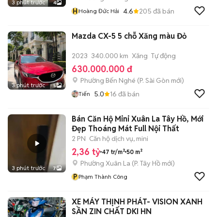
3 phút trước
4
H
4.6
205
đã bán
Hoàng Đức Hải
Mazda CX-5 5 chỗ Xăng màu Đỏ
2023
340.000 km
Xăng
Tự động
630.000.000 đ
Phường Bến Nghé
(
P. Sài Gòn
mới)
3 phút trước
5
5.0
16
đã bán
Tiến
Bán Căn Hộ Mini Xuân La Tây Hồ, Mới
Đẹp Thoáng Mát Full Nội Thất
2 PN
Căn hộ dịch vụ, mini
2,36 tỷ
47 tr/m²
50 m²
Phường Xuân La
(
P. Tây Hồ
mới)
3 phút trước
7
P
Phạm Thành Công
XE MÁY THỊNH PHÁT- VISION XANH
SẦN ZIN CHẤT DKI HN