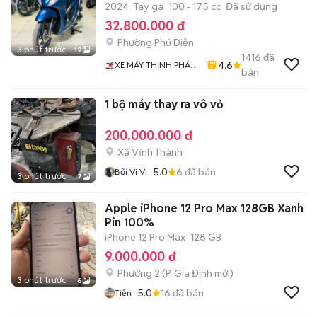
2024
Tay ga
100 - 175 cc
Đã sử dụng
32.800.000 đ
Phường Phú Diễn
3 phút trước
12
1416
đã
4.6
XE MÁY THỊNH PHÁT
bán
XE LƯỚT GIÁ RẺ
1 bộ máy thay ra vô vỏ
200.000.000 đ
Xã Vĩnh Thành
5.0
6
đã bán
Bối Vi Vi
3 phút trước
7
Apple iPhone 12 Pro Max 128GB Xanh
Pin 100%
iPhone 12 Pro Max
128 GB
9.000.000 đ
Phường 2
(
P. Gia Định
mới)
3 phút trước
6
5.0
16
đã bán
Tiến