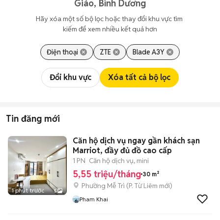
Giáo, Bình Dương
Hãy xóa một số bộ lọc hoặc thay đổi khu vực tìm 
kiếm để xem nhiều kết quả hơn
Điện thoại
ZTE
Blade A3Y
Đổi khu vực
Xóa tất cả bộ lọc
Tin đăng mới
Căn hộ dịch vụ ngay gần khách sạn
Marriot, đầy đủ đồ cao cấp
1 PN
Căn hộ dịch vụ, mini
5,55 triệu/tháng
30 m²
Phường Mễ Trì
(
P. Từ Liêm
mới)
1 phút trước
5
Pham Khai