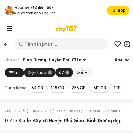
Voucher KFC đến 100k
Tải app
Chỉ có trên app Chợ Tốt
Khu vực:
Bình Dương, Huyện Phú Giáo
Xoá lọc
Điện thoại
67
Giá
Lọc
Dung lượng:
64 GB
128 GB
256 GB
512 GB
1 TB
2 
Chợ Tốt
Điện thoại
ZTE
ZTE Blade A3Y
ZTE Blade A3Y Bình Dương
0 Zte Blade A3y cũ Huyện Phú Giáo, Bình Dương đẹp