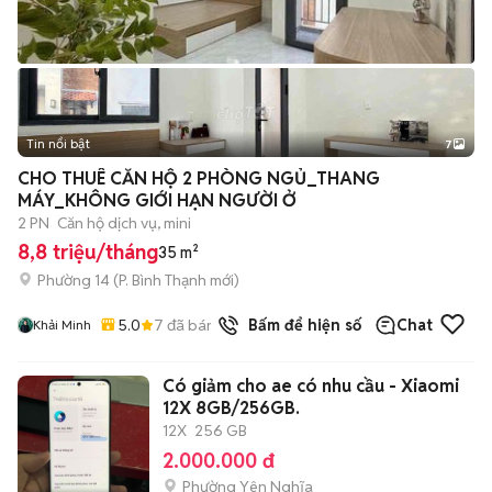
Tin nổi bật
7
+
2
CHO THUÊ CĂN HỘ 2 PHÒNG NGỦ_THANG
MÁY_KHÔNG GIỚI HẠN NGƯỜI Ở
2 PN
Căn hộ dịch vụ, mini
8,8 triệu/tháng
35 m²
Phường 14
(
P. Bình Thạnh
mới)
5.0
7
đã bán
Bấm để hiện số
Chat
Khải Minh
Có giảm cho ae có nhu cầu - Xiaomi
12X 8GB/256GB.
12X
256 GB
2.000.000 đ
Phường Yên Nghĩa