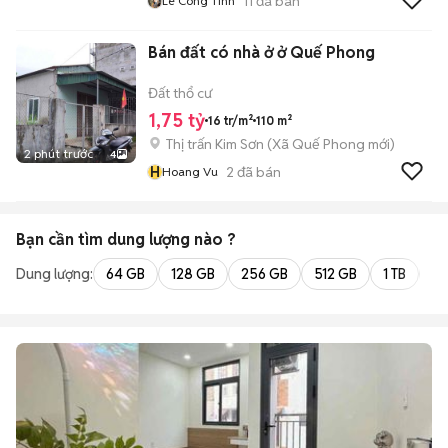
11
đã bán
Lê Công Tính
Bán đất có nhà ở ở Quế Phong
Đất thổ cư
1,75 tỷ
16 tr/m²
110 m²
Thị trấn Kim Sơn
(
Xã Quế Phong
mới)
2 phút trước
4
H
2
đã bán
Hoang Vu
Bạn cần tìm
dung lượng
nào ?
Dung lượng:
64 GB
128 GB
256 GB
512 GB
1 TB
2 