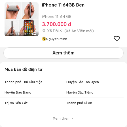
iPhone 11 64GB Đen
iPhone 11
64 GB
3.700.000 đ
Xã Đồi 61
(
Xã An Viễn
mới)
3 phút trước
1
N
Nguyen Minh
Xem thêm
Mua bán đồ điện tử
Thành phố Thủ Dầu Một
Huyện Bắc Tân Uyên
Huyện Bàu Bàng
Huyện Dầu Tiếng
Thị xã Bến Cát
Thành phố Dĩ An
Xem thêm