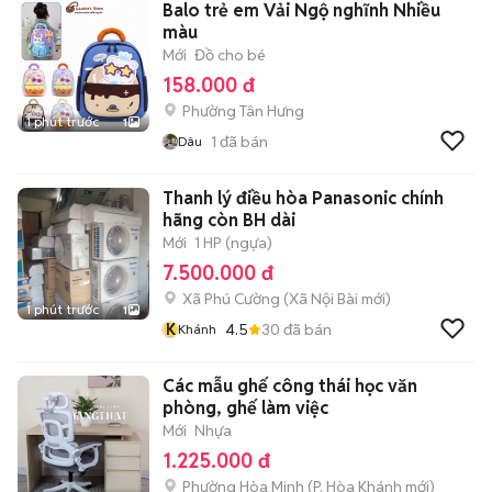
Balo trẻ em Vải Ngộ nghĩnh Nhiều
màu
Mới
Đồ cho bé
158.000 đ
Phường Tân Hưng
1 phút trước
1
1
đã bán
Dâu
Thanh lý điều hòa Panasonic chính
hãng còn BH dài
Mới
1 HP (ngựa)
7.500.000 đ
Xã Phú Cường
(
Xã Nội Bài
mới)
1 phút trước
1
K
4.5
30
đã bán
Khánh
Các mẫu ghế công thái học văn
phòng, ghế làm việc
Mới
Nhựa
1.225.000 đ
Phường Hòa Minh
(
P. Hòa Khánh
mới)