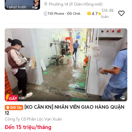
Phường 14
(
P. Diên Hồng
mới)
1 phút trước
6
516
đã
4.7
Tốt Phone - Đồ Chơi
bán
Công Nghệ Giá Rẻ
Tin nổi bật
1
[KO CẦN KN] NHÂN VIÊN GIAO HÀNG QUẬN
12
Công Ty Cổ Phần Lộc Vạn Xuân
Đến 15 triệu/tháng