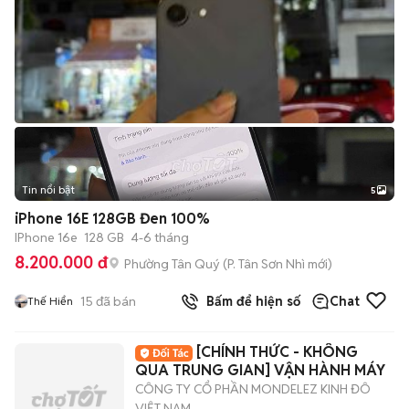
Tin nổi bật
5
iPhone 16E 128GB Đen 100%
IPhone 16e
128 GB
4-6 tháng
8.200.000 đ
Phường Tân Quý
(
P. Tân Sơn Nhì
mới)
15
đã bán
Bấm để hiện số
Chat
Thế Hiển
[CHÍNH THỨC - KHÔNG
QUA TRUNG GIAN] VẬN HÀNH MÁY
CÔNG TY CỔ PHẦN MONDELEZ KINH ĐÔ
VIỆT NAM