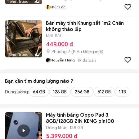
1 phút trước
3
P
Phúc Lộc
Bàn máy tính Khung sắt 1m2 Chân
không tháo lắp
Mới
Sắt
449.000 đ
Phường 7
(
P. An Đông
mới)
1 phút trước
1
19
đã bán
Nguyễn Hưng
Bạn cần tìm
dung lượng
nào ?
Dung lượng:
64 GB
128 GB
256 GB
512 GB
1 TB
2 
Máy tính bảng Oppo Pad 3
8GB/128GB ZIN KENG pin100
Dòng khác
128 GB
5.399.000 đ