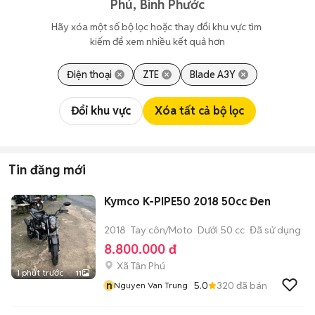
Phú, Bình Phước
Hãy xóa một số bộ lọc hoặc thay đổi khu vực tìm 
kiếm để xem nhiều kết quả hơn
Điện thoại
ZTE
Blade A3Y
Đổi khu vực
Xóa tất cả bộ lọc
Tin đăng mới
Kymco K-PIPE50 2018 50cc Đen
2018
Tay côn/Moto
Dưới 50 cc
Đã sử dụng
8.800.000 đ
Xã Tân Phú
1 phút trước
11
n
5.0
320
đã bán
Nguyen Van Trung