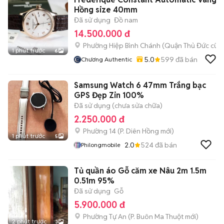
Hồng size 40mm
Đã sử dụng
Đồ nam
14.500.000 đ
Phường Hiệp Bình Chánh (Quận Thủ Đức cũ)
1 phút trước
6
5.0
599
đã bán
Chương Authentic
Samsung Watch 6 47mm Trắng bạc
GPS Đẹp Zin 100%
Đã sử dụng (chưa sửa chữa)
2.250.000 đ
Phường 14
(
P. Diên Hồng
mới)
1 phút trước
5
2.0
524
đã bán
Philongmobile
Tủ quần áo Gỗ căm xe Nâu 2m 1.5m
0.51m 95%
Đã sử dụng
Gỗ
5.900.000 đ
Phường Tự An
(
P. Buôn Ma Thuột
mới)
2 phút trước
3