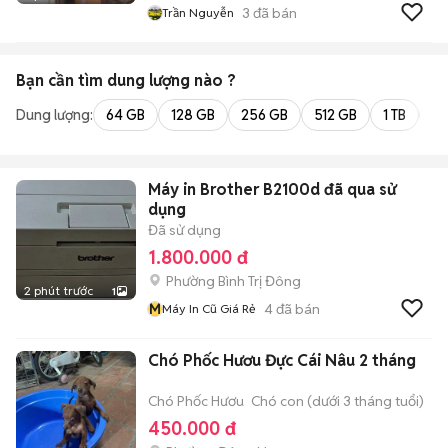
3
đã bán
Trần Nguyễn
Bạn cần tìm
dung lượng
nào ?
Dung lượng:
64 GB
128 GB
256 GB
512 GB
1 TB
2 
Máy in Brother B2100d đã qua sử
dụng
Đã sử dụng
1.800.000 đ
Phường Bình Trị Đông
2 phút trước
1
M
4
đã bán
Máy In Cũ Giá Rẻ
Chó Phốc Hươu Đực Cái Nâu 2 tháng
Chó Phốc Hươu
Chó con (dưới 3 tháng tuổi)
450.000 đ