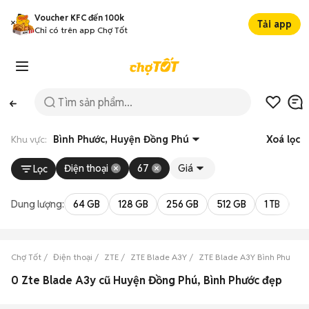
Voucher KFC đến 100k
Tải app
Chỉ có trên app Chợ Tốt
Khu vực:
Bình Phước, Huyện Đồng Phú
Xoá lọc
Điện thoại
67
Giá
Lọc
Dung lượng:
64 GB
128 GB
256 GB
512 GB
1 TB
2 
Chợ Tốt
Điện thoại
ZTE
ZTE Blade A3Y
ZTE Blade A3Y Bình Phước
0 Zte Blade A3y cũ Huyện Đồng Phú, Bình Phước đẹp