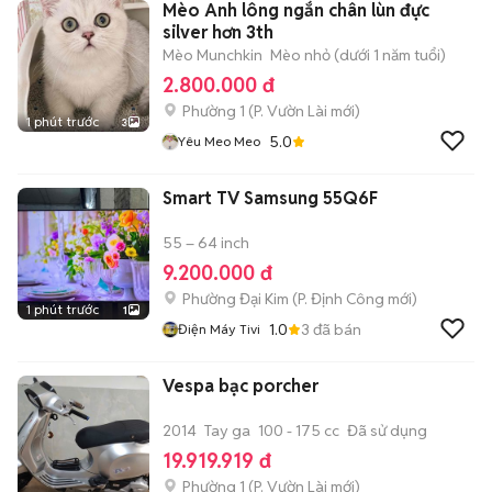
Mèo Anh lông ngắn chân lùn đực
silver hơn 3th
Mèo Munchkin
Mèo nhỏ (dưới 1 năm tuổi)
2.800.000 đ
Phường 1
(
P. Vườn Lài
mới)
1 phút trước
3
5.0
Yêu Meo Meo
Smart TV Samsung 55Q6F
55 – 64 inch
9.200.000 đ
Phường Đại Kim
(
P. Định Công
mới)
1 phút trước
1
1.0
3
đã bán
Điện Máy Tivi
Vespa bạc porcher
2014
Tay ga
100 - 175 cc
Đã sử dụng
19.919.919 đ
Phường 1
(
P. Vườn Lài
mới)