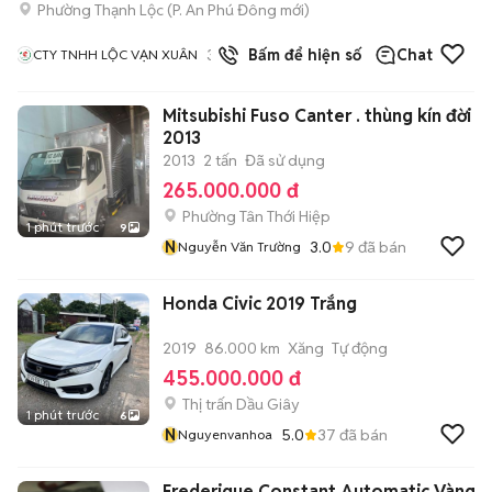
Phường Thạnh Lộc
(
P. An Phú Đông
mới)
3
đã bán
Bấm để hiện số
Chat
CTY TNHH LỘC VẠN XUÂN
Mitsubishi Fuso Canter . thùng kín đời
2013
2013
2 tấn
Đã sử dụng
265.000.000 đ
Phường Tân Thới Hiệp
1 phút trước
9
N
3.0
9
đã bán
Nguyễn Văn Trường
Honda Civic 2019 Trắng
2019
86.000 km
Xăng
Tự động
455.000.000 đ
Thị trấn Dầu Giây
1 phút trước
6
N
5.0
37
đã bán
Nguyenvanhoa
Frederique Constant Automatic Vàng