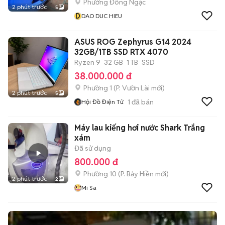
Phường Đông Ngạc
2 phút trước
5
D
DAO DUC HIEU
ASUS ROG Zephyrus G14 2024
32GB/1TB SSD RTX 4070
Ryzen 9
32 GB
1 TB
SSD
38.000.000 đ
Phường 1
(
P. Vườn Lài
mới)
2 phút trước
5
1
đã bán
Hội Đồ Điện Tử
Máy lau kiếng hơi nước Shark Trắng
xám
Đã sử dụng
800.000 đ
Phường 10
(
P. Bảy Hiền
mới)
2 phút trước
2
Mi Sa