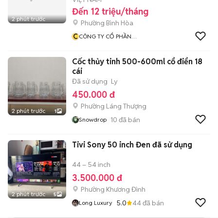
Đến 12 triệu/tháng
2 phút trước
Phường Bình Hòa
C
CÔNG TY CỔ PHẦN
MONDELEZ KINH ĐÔ VIỆT
NAM
Cốc thủy tinh 500-600ml cổ điển 18
cái
Đã sử dụng
Ly
450.000 đ
Phường Láng Thượng
2 phút trước
1
10
đã bán
Snowdrop
Tivi Sony 50 inch Đen đã sử dụng
44 – 54 inch
3.500.000 đ
Phường Khương Đình
2 phút trước
5
5.0
44
đã bán
Long Luxury