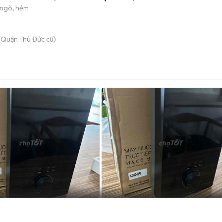
ngõ, hẻm
(Quận Thủ Đức cũ)