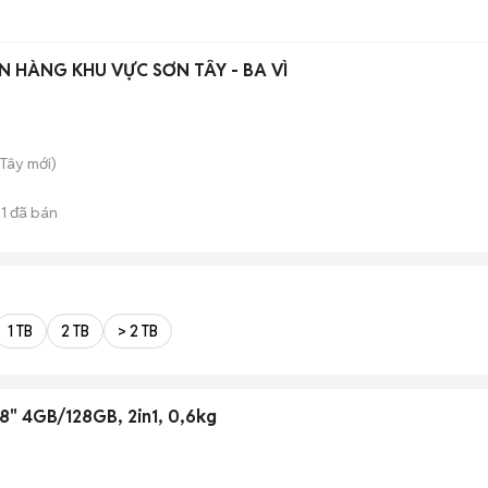
N HÀNG KHU VỰC SƠN TÂY - BA VÌ
 Tây
mới)
11
đã bán
1 TB
2 TB
> 2 TB
.8" 4GB/128GB, 2in1, 0,6kg