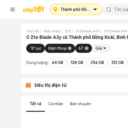
Thành phố Đồng Xoài
Chợ Tốt
Điện thoại
ZTE
ZTE Blade A3Y
ZTE Blade A3Y
0 Zte Blade A3y cũ Thành phố Đồng Xoài, Bình
Lọc
Điện thoại
67
Giá
Dung lượng:
64 GB
128 GB
256 GB
512 GB
Siêu thị điện tử
Tất cả
Cá nhân
Bán chuyên