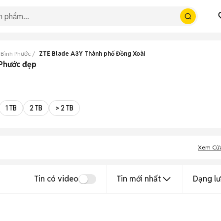
 Bình Phước
ZTE Blade A3Y Thành phố Đồng Xoài
 Phước đẹp
1 TB
2 TB
> 2 TB
Xem Cử
Tin có video
Tin mới nhất
Dạng lư