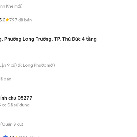
anh Khê
mới)
5.0
797
đã bán
 Phường Long Trường, TP. Thủ Đức 4 tầng
ận 9 cũ)
(
P. Long Phước
mới)
ã bán
hính chủ 05277
5 cc
Đã sử dụng
(Quận 9 cũ)