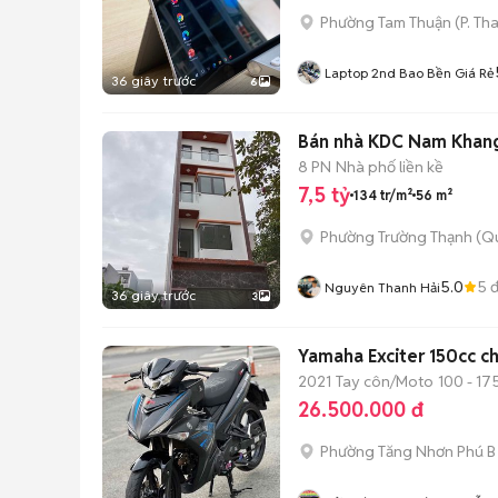
Phường Tam Thuận
(
P. Th
Laptop 2nd Bao Bền Giá Rẻ
36 giây trước
6
Bán nhà KDC Nam Khang,
8 PN
Nhà phố liền kề
7,5 tỷ
134 tr/m²
56 m²
Phường Trường Thạnh (Qu
5.0
5
đ
Nguyên Thanh Hải
36 giây trước
3
Yamaha Exciter 150cc c
2021
Tay côn/Moto
100 - 17
26.500.000 đ
Phường Tăng Nhơn Phú B 