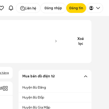
Đăng nhập
Đăng tin
Liên hệ
Xoá
lọc
a hàng
Mua bán đồ điện tử
Huyện Bù Đăng
ới
Huyện Bù Đốp
Huyện Bù Gia Mập