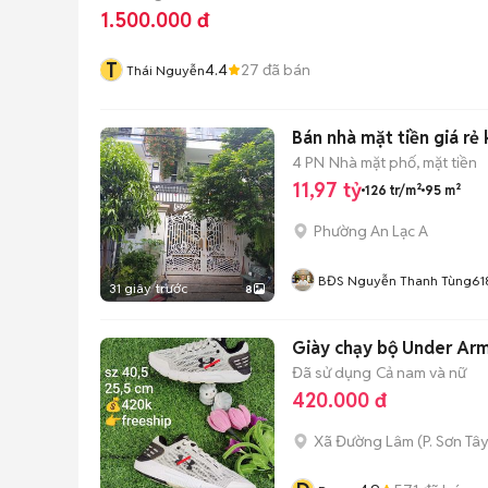
1.500.000 đ
T
4.4
27
đã bán
Thái Nguyễn
Bán nhà mặt tiền giá rẻ 
4 PN
Nhà mặt phố, mặt tiền
11,97 tỷ
126 tr/m²
95 m²
Phường An Lạc A
BĐS Nguyễn Thanh Tùng61
31 giây trước
8
Giày chạy bộ Under Ar
Đã sử dụng
Cả nam và nữ
420.000 đ
Xã Đường Lâm
(
P. Sơn Tâ