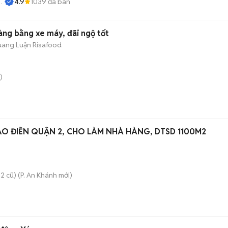
4.9
1039
đã bán
àng bằng xe máy, đãi ngộ tốt
ang Luận Risafood
)
ẢO ĐIỀN QUẬN 2, CHO LÀM NHÀ HÀNG, DTSD 1100M2
2 cũ)
(
P. An Khánh
mới)