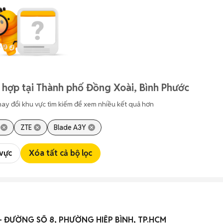
 hợp tại Thành phố Đồng Xoài, Bình Phước
hay đổi khu vực tìm kiếm để xem nhiều kết quả hơn
ZTE
Blade A3Y
 vực
Xóa tất cả bộ lọc
BÁN NHÀ HXH 3 TẦNG - ĐƯỜNG SỐ 8, PHƯỜNG HIỆP BÌNH, TP.HCM