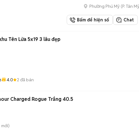
Phường Phú Mỹ
(
P. Tân My
Bấm để hiện số
Chat
khu Tên Lửa 5x19 3 lâu đẹp
4.0
2
đã bán
8
mour Charged Rogue Trắng 40.5
y
mới)