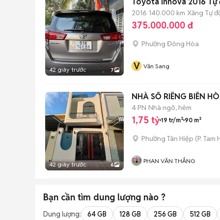
Toyota Innova 2016 Tự
2016
140.000 km
Xăng
Tự đ
375.000.000 đ
Phường Đông Hòa
V
Văn Sang
42 giây trước
7
NHÀ SỔ RIÊNG BIÊN HÒ
4 PN
Nhà ngõ, hẻm
1,75 tỷ
19 tr/m²
90 m²
Phường Tân Hiệp
(
P. Tam 
PHAN VĂN THẮNG
42 giây trước
6
Bạn cần tìm
dung lượng
nào ?
Dung lượng:
64 GB
128 GB
256 GB
512 GB