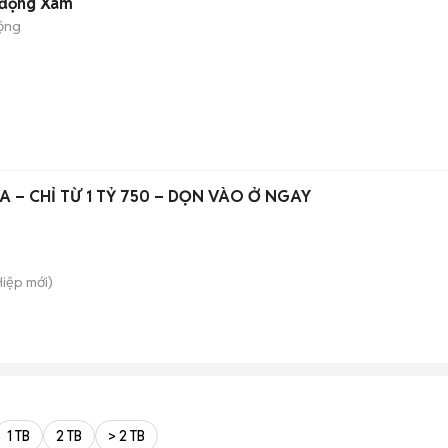
 động Xám
ộng
A – CHỈ TỪ 1 TỶ 750 – DỌN VÀO Ở NGAY
Hiệp
mới)
1 TB
2 TB
> 2 TB