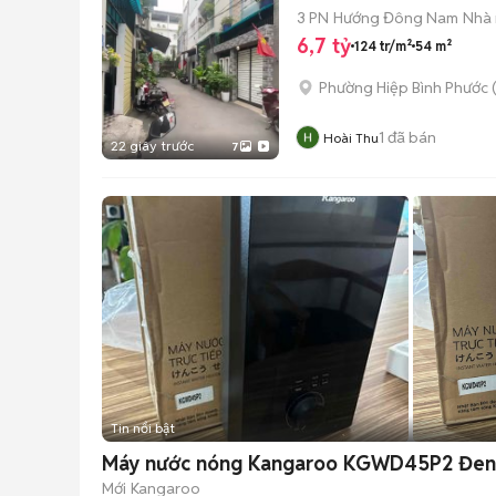
3 PN
Hướng Đông Nam
Nhà 
6,7 tỷ
124 tr/m²
54 m²
Phường Hiệp Bình Phước 
1
đã bán
Hoài Thu
22 giây trước
7
Tin nổi bật
Máy nước nóng Kangaroo KGWD45P2 Đen
Mới
Kangaroo