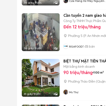
Cửa Hàng Xe Máy Nguyễn
36 giây trước
7
Phụng
Cần tuyển 2 nam giao h
Công Ty TNHH Thực Phẩm Qu
Đến 12 triệu/tháng
Phường 5
(
P. An Nhơn
mới
1
đã bán
RISAFOOD
36 giây trước
2
BIỆT THỰ MẶT TIỀN TH
Mặt bằng kinh doanh
90 triệu/tháng
1100 m²
Phường Thảo Điền (Quận 
Ms Thư
41 giây trước
4