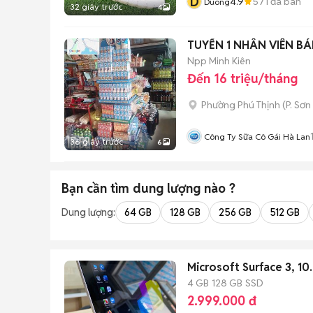
D
4.9
571
đã bán
Duong
32 giây trước
4
TUYỂN 1 NHÂN VIÊN BÁ
Npp Minh Kiên
Đến 16 triệu/tháng
Phường Phú Thịnh
(
P. Sơn
Công Ty Sữa Cô Gái Hà Lan
36 giây trước
6
Bạn cần tìm
dung lượng
nào ?
Dung lượng:
64 GB
128 GB
256 GB
512 GB
Microsoft Surface 3, 10
4 GB
128 GB
SSD
2.999.000 đ