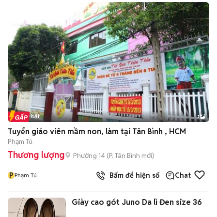
Tin nổi bật
1
Tuyển giáo viên mầm non, làm tại Tân Bình , HCM
Phạm Tú
Thương lượng
Phường 14
(
P. Tân Bình
mới)
P
Bấm để hiện số
Chat
Phạm Tú
Giày cao gót Juno Da lì Đen size 36