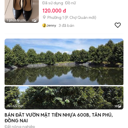
Đã sử dụng
Đồ nữ
120.000 đ
Phường 1
(
P. Chợ Quán
mới)
1 phút trước
3
J
3
đã bán
Jenny
Tin nổi bật
10
+
2
BÁN ĐẤT VƯỜN MẶT TIỀN NHỰA 600B, TÂN PHÚ,
ĐỒNG NAI
Đất nông nghiệp