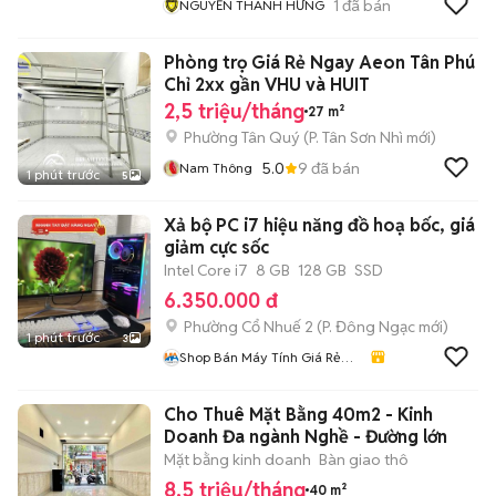
1
đã bán
NGUYỄN THANH HƯNG
Phòng trọ Giá Rẻ Ngay Aeon Tân Phú
Chỉ 2xx gần VHU và HUIT
2,5 triệu/tháng
27 m²
Phường Tân Quý
(
P. Tân Sơn Nhì
mới)
5.0
9
đã bán
Nam Thông
1 phút trước
5
Xả bộ PC i7 hiệu năng đồ hoạ bốc, giá
giảm cực sốc
Intel Core i7
8 GB
128 GB
SSD
6.350.000 đ
Phường Cổ Nhuế 2
(
P. Đông Ngạc
mới)
1 phút trước
3
Shop Bán Máy Tính Giá Rẻ
Nhất Hà Nội
Cho Thuê Mặt Bằng 40m2 - Kinh
Doanh Đa ngành Nghề - Đường lớn
Mặt bằng kinh doanh
Bàn giao thô
8,5 triệu/tháng
40 m²