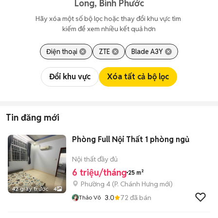
Long, Bình Phước
Hãy xóa một số bộ lọc hoặc thay đổi khu vực tìm 
kiếm để xem nhiều kết quả hơn
Điện thoại
ZTE
Blade A3Y
Đổi khu vực
Xóa tất cả bộ lọc
Tin đăng mới
Phòng Full Nội Thất 1 phòng ngủ
Nội thất đầy đủ
6 triệu/tháng
25 m²
Phường 4
(
P. Chánh Hưng
mới)
42 giây trước
4
3.0
72
đã bán
Thảo Võ