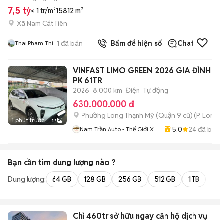
7,5 tỷ
< 1 tr/m²
15812 m²
Xã Nam Cát Tiên
1
đã bán
Bấm để hiện số
Chat
Thai Pham Thi
VINFAST LIMO GREEN 2026 GIA ĐÌNH L
PK 61TR
2026
8.000 km
Điện
Tự động
630.000.000 đ
Phường Long Thạnh Mỹ (Quận 9 cũ)
(
P. Long
1 phút trước
17
5.0
24
đã bán
Nam Trần Auto - Thế Giới Xe
Lướt
Bạn cần tìm
dung lượng
nào ?
Dung lượng:
64 GB
128 GB
256 GB
512 GB
1 TB
2 
Chỉ 460tr sở hữu ngay căn hộ dịch vụ