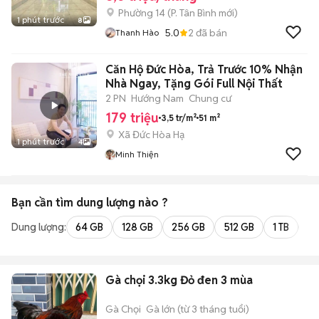
Phường 14
(
P. Tân Bình
mới)
1 phút trước
8
5.0
2
đã bán
Thanh Hào
Căn Hộ Đức Hòa, Trả Trước 10% Nhận
Nhà Ngay, Tặng Gói Full Nội Thất
2 PN
Hướng Nam
Chung cư
179 triệu
3,5 tr/m²
51 m²
Xã Đức Hòa Hạ
1 phút trước
4
Minh Thiện
Bạn cần tìm
dung lượng
nào ?
Dung lượng:
64 GB
128 GB
256 GB
512 GB
1 TB
2 
Gà chọi 3.3kg Đỏ đen 3 mùa
Gà Chọi
Gà lớn (từ 3 tháng tuổi)