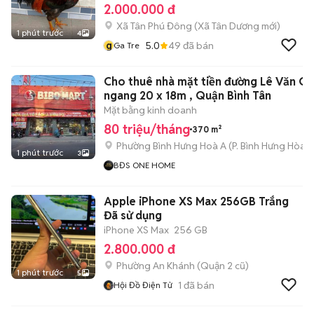
2.000.000 đ
Xã Tân Phú Đông
(
Xã Tân Dương
mới)
1 phút trước
4
g
5.0
49
đã bán
Ga Tre
Cho thuê nhà mặt tiền đường Lê Văn Qu
ngang 20 x 18m , Quận Bình Tân
Mặt bằng kinh doanh
80 triệu/tháng
370 m²
Phường Bình Hưng Hoà A
(
P. Bình Hưng Hòa
m
1 phút trước
3
BĐS ONE HOME
Apple iPhone XS Max 256GB Trắng
Đã sử dụng
iPhone XS Max
256 GB
2.800.000 đ
Phường An Khánh (Quận 2 cũ)
1 phút trước
5
1
đã bán
Hội Đồ Điện Tử