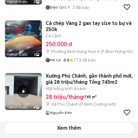
1 phút trước
5
2
đã bán
Điện Cơ C T
Cá chép Vàng 2 gan tay size to bự và 
250k
Cá Cảnh
250.000 đ
Phường Bình Hưng Hoà A
(
P. Bình Hưng Hòa
m
1 phút trước
3
4.8
773
đã bán
Mê Cá
Xưởng Phú Chánh, gần thành phố mới,
giá 28 triệu/tháng Tổng 745m2
Mặt bằng kinh doanh
28 triệu/tháng
745 m²
Xã Phú Chánh
(
P. Bình Dương
mới)
1 phút trước
8
Nguyễn Kiên
Xem thêm