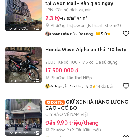
tại Aeon Mall - Bàn giao ngay
1 PN
Căn hộ dịch vụ, mini
2,3 tỷ
49 tr/m²
47 m²
Phường Thạc Gián
(
P. Thanh Khê
mới)
1 phút trước
7
5.0
Thanh Hiền BĐS Đà Nẵng
Honda Wave Alpha up thái 110 bstp
2003
Xe số
100 - 175 cc
Đã sử dụng
17.500.000 đ
Phường Tân Thới Hiệp
1 phút trước
2
V
5.0
14
đã bán
Võ Nguyễn Gia Huy
GIỮ XE NHÀ HÀNG LƯƠNG
CAO - CÓ BO
CTY BẢO VỆ NAM VIỆT
Đến 9,90 triệu/tháng
Phường 2
(
P. Cầu Kiệu
mới)
1 phút trước
1