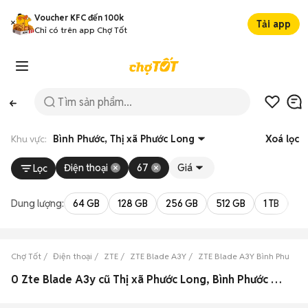
Voucher KFC đến 100k
Tải app
Chỉ có trên app Chợ Tốt
Khu vực:
Bình Phước, Thị xã Phước Long
Xoá lọc
Điện thoại
67
Giá
Lọc
Dung lượng:
64 GB
128 GB
256 GB
512 GB
1 TB
2 
Chợ Tốt
Điện thoại
ZTE
ZTE Blade A3Y
ZTE Blade A3Y Bình Phước
0 Zte Blade A3y cũ Thị xã Phước Long, Bình Phước đẹp