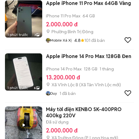
Apple iPhone 11 Pro Max 64GB Vàng
iPhone 11 Pro Max
64 GB
2.000.000 đ
Phường Bình Trị Đông
1 phút trước
3
4.8
101
đã bán
Mobile Xá Xị
Apple iPhone 14 Pro Max 128GB Đen
iPhone 14 Pro Max
128 GB
1 tháng
13.200.000 đ
Xã Vĩnh Lộc B
(
Xã Tân Vĩnh Lộc
mới)
1 phút trước
6
1
đã bán
Duy
Máy tời điện KENBO SK-400PRO
400kg 220V
Đã sử dụng
2.000.000 đ
Xã Trường Đông
(
P. Long Hoa
mới)