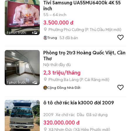
Tivi Samsung UA55MU6400k 4K 55
inch
55 – 64 inch
3.500.000 đ
Phường Phú Cường
(
P. Thủ Dầu Một
mới)
1 phút trước
6
53
đã bán
Trung
Phòng trọ 2tr3 Hoàng Quốc Việt, Cần
Thơ
Nội thất đầy đủ
2,3 triệu/tháng
Phường Ba Láng
(
P. Cái Răng
mới)
1 phút trước
4
Cộng Đồng Nhà Đất
ô tô chở rác kia k3000 đời 2009
2009
Xe chở rác
Dầu
Đã sử dụng
320.000.000 đ
Xã Nhơn Đức
(
Xã Hiệp Phước
mới)