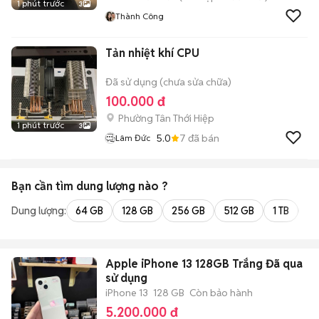
1 phút trước
3
Thành Công
Tản nhiệt khí CPU
Đã sử dụng (chưa sửa chữa)
100.000 đ
Phường Tân Thới Hiệp
1 phút trước
3
5.0
7
đã bán
Lâm Đức
Bạn cần tìm
dung lượng
nào ?
Dung lượng:
64 GB
128 GB
256 GB
512 GB
1 TB
2 
Apple iPhone 13 128GB Trắng Đã qua
sử dụng
iPhone 13
128 GB
Còn bảo hành
5.200.000 đ