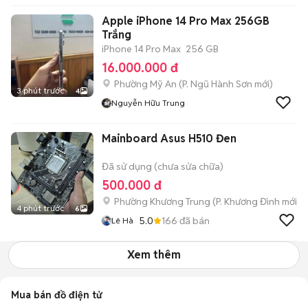
Apple iPhone 14 Pro Max 256GB
Trắng
iPhone 14 Pro Max
256 GB
16.000.000 đ
Phường Mỹ An
(
P. Ngũ Hành Sơn
mới)
3 phút trước
4
Nguyễn Hữu Trung
Mainboard Asus H510 Đen
Đã sử dụng (chưa sửa chữa)
500.000 đ
Phường Khương Trung
(
P. Khương Đình
mới)
4 phút trước
6
5.0
166
đã bán
Lê Hà
Xem thêm
Mua bán đồ điện tử