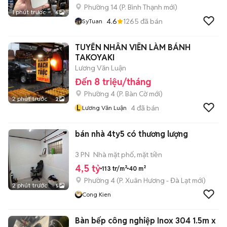
Phường 14
(
P. Bình Thạnh
mới)
1 phút trước
6
4.6
1265
đã bán
SyTuan
TUYỂN NHÂN VIÊN LÀM BÁNH
TAKOYAKI
Lương Văn Luận
Đến 8 triệu/tháng
Phường 4
(
P. Bàn Cờ
mới)
2 phút trước
2
L
4
đã bán
Lương Văn Luận
bán nhà 4ty5 có thương lượng
3 PN
Nhà mặt phố, mặt tiền
4,5 tỷ
113 tr/m²
40 m²
Phường 4
(
P. Xuân Hương - Đà Lạt
mới)
2 phút trước
5
Cong Kien
Bàn bếp công nghiệp Inox 304 1.5m x