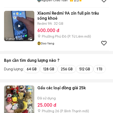
5.0
Nguyễn Châu Tuấn
Xiaomi Redmi 9A zin full pin trâu
sóng khoẻ
Redmi 9A
32 GB
600.000 đ
Phường Phú Đô
(
P. Từ Liêm
mới)
2 phút trước
3
D
Doo Yang
Bạn cần tìm
dung lượng
nào ?
Dung lượng:
64 GB
128 GB
256 GB
512 GB
1 TB
2 
Gấu các loại đồng giá 25k
Đã sử dụng
25.000 đ
Phường 26
(
P. Bình Thạnh
mới)