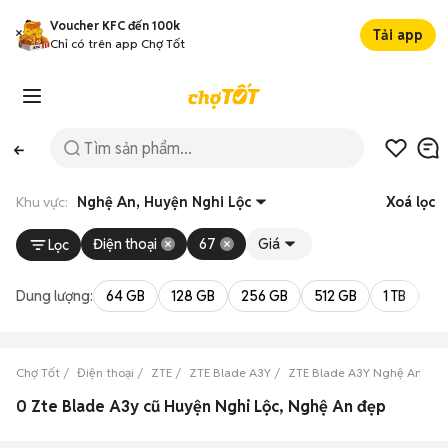
Voucher KFC đến 100k
Tải app
Chỉ có trên app Chợ Tốt
Khu vực:
Nghệ An, Huyện Nghi Lộc
Xoá lọc
Điện thoại
67
Giá
Lọc
Dung lượng:
64 GB
128 GB
256 GB
512 GB
1 TB
2 
Chợ Tốt
Điện thoại
ZTE
ZTE Blade A3Y
ZTE Blade A3Y Nghệ An
Z
0 Zte Blade A3y cũ Huyện Nghi Lộc, Nghệ An đẹp