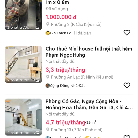
1m x 0.8m
Đã sử dụng
1.000.000 đ
Phường 2
(
P. Cầu Kiệu
mới)
2 phút trước
1
G
11
đã bán
Gia Thiên Lê
Cho thuê Mini house full nội thất hẻm
Phạm Ngọc Hưng
Nội thất đầy đủ
3,3 triệu/tháng
Phường An Lạc
(
P. Ninh Kiều
mới)
2 phút trước
5
Cộng Đồng Nhà Đất
Phòng Có Gác, Ngay Cộng Hòa -
Hoàng Hoa Thám, Gần Ga T3, Chỉ 4,x
tr
Nội thất đầy đủ
4,7 triệu/tháng
25 m²
Phường 13
(
P. Tân Bình
mới)
2 phút trước
9