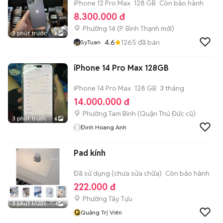
iPhone 12 Pro Max
128 GB
Còn bảo hành
8.300.000 đ
Phường 14
(
P. Bình Thạnh
mới)
3 phút trước
6
4.6
1265
đã bán
SyTuan
iPhone 14 Pro Max 128GB
iPhone 14 Pro Max
128 GB
3 tháng
14.000.000 đ
Phường Tam Bình (Quận Thủ Đức cũ)
3 phút trước
6
Đinh Hoang Anh
Pad kính
Đã sử dụng (chưa sửa chữa)
Còn bảo hành
222.000 đ
Phường Tây Tựu
3 phút trước
1
Q
Quảng Trị Viên