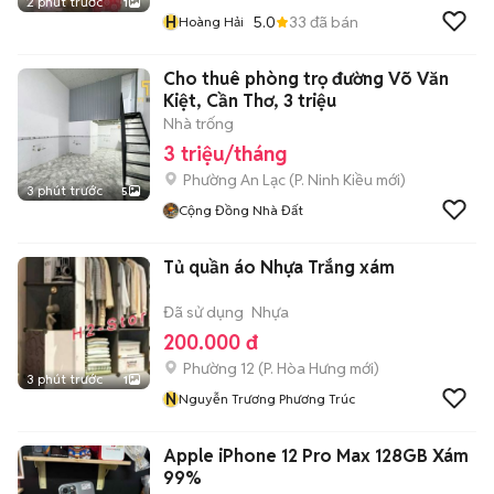
2 phút trước
1
H
5.0
33
đã bán
Hoàng Hải
Cho thuê phòng trọ đường Võ Văn
Kiệt, Cần Thơ, 3 triệu
Nhà trống
3 triệu/tháng
Phường An Lạc
(
P. Ninh Kiều
mới)
3 phút trước
5
Cộng Đồng Nhà Đất
Tủ quần áo Nhựa Trắng xám
Đã sử dụng
Nhựa
200.000 đ
Phường 12
(
P. Hòa Hưng
mới)
3 phút trước
1
N
Nguyễn Trương Phương Trúc
Apple iPhone 12 Pro Max 128GB Xám
99%