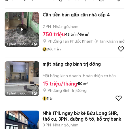
Cần tiền bán gấp căn nhà cấp 4
2 PN
Nhà ngõ, hẻm
750 triệu
13 tr/m²
56 m²
Phường Tân Phước Khánh
(
P. Tân Khánh
mới)
1 phút trước
9
Đ
Đức Trần
mặt bằng chợ bình trị đông
Mặt bằng kinh doanh
Hoàn thiện cơ bản
15 triệu/tháng
50 m²
Phường Bình Trị Đông
1 phút trước
5
T
Trần
Nhà 1T1L ngay bờ kè Bửu Long SHR,
thổ cư, 3PN, đường ô tô, hỗ trợ bank
3 PN
Nhà ngõ, hẻm