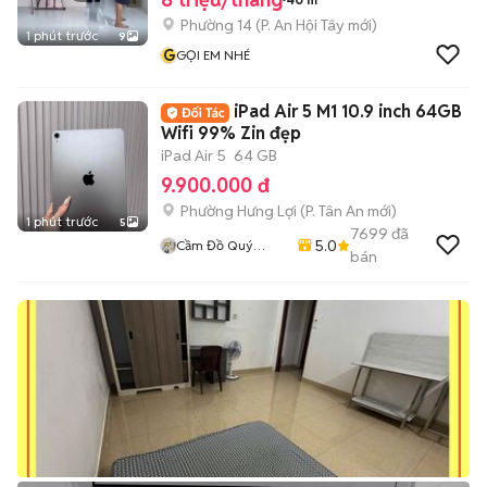
Phường 14
(
P. An Hội Tây
mới)
1 phút trước
9
G
GỌI EM NHÉ
iPad Air 5 M1 10.9 inch 64GB
Wifi 99% Zin đẹp
iPad Air 5
64 GB
9.900.000 đ
Phường Hưng Lợi
(
P. Tân An
mới)
1 phút trước
5
7699
đã
5.0
Cầm Đồ Quý
bán
Mobile