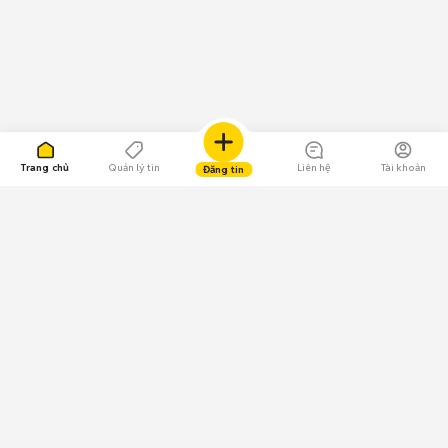
Trang chủ
Quản lý tin
Liên hệ
Tài khoản
Đăng tin
109.000 Bình chọn
Tải ứng dụng Chợ Tốt
Về Chợ Tốt
Quy chế sàn
Chính sách bảo mật
Giải quyết tranh chấp