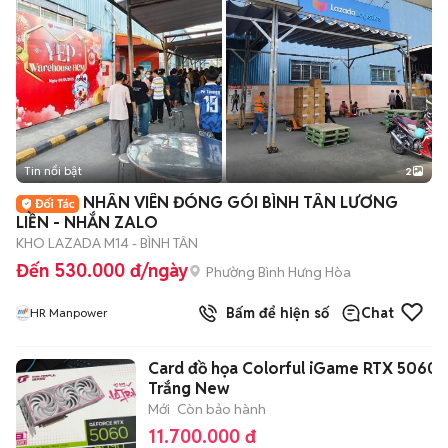
Tin nổi bật
2
NHÂN VIÊN ĐÓNG GÓI BÌNH TÂN LƯƠNG
LIỀN - NHẮN ZALO
KHO LAZADA M14 - BÌNH TÂN
Đến 530.000 đ/ngày
Phường Bình Hưng Hòa
Bấm để hiện số
Chat
HR Manpower
Card đồ họa Colorful iGame RTX 5060
Trắng New
Mới
Còn bảo hành
11.700.000 đ