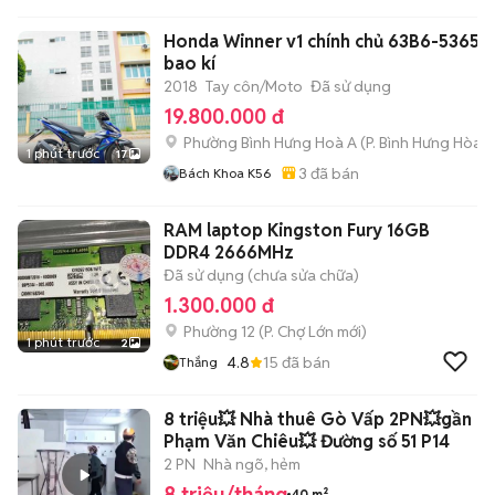
Honda Winner v1 chính chủ 63B6-53653
bao kí
2018
Tay côn/Moto
Đã sử dụng
19.800.000 đ
Phường Bình Hưng Hoà A
(
P. Bình Hưng Hòa
m
1 phút trước
17
3
đã bán
Bách Khoa K56
RAM laptop Kingston Fury 16GB
DDR4 2666MHz
Đã sử dụng (chưa sửa chữa)
1.300.000 đ
Phường 12
(
P. Chợ Lớn
mới)
1 phút trước
2
4.8
15
đã bán
Thắng
8 triệu💥 Nhà thuê Gò Vấp 2PN💥gần
Phạm Văn Chiêu💥 Đường số 51 P14
2 PN
Nhà ngõ, hẻm
8 triệu/tháng
40 m²