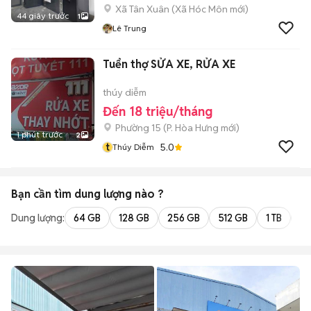
Xã Tân Xuân
(
Xã Hóc Môn
mới)
44 giây trước
1
Lê Trung
Tuển thợ SỬA XE, RỬA XE
thúy diễm
Đến 18 triệu/tháng
Phường 15
(
P. Hòa Hưng
mới)
1 phút trước
2
t
5.0
Thúy Diễm
Bạn cần tìm
dung lượng
nào ?
Dung lượng:
64 GB
128 GB
256 GB
512 GB
1 TB
2 