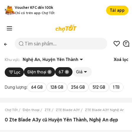
Voucher KFC đến 100k
Tải app
Chỉ có trên app Chợ Tốt
Khu vực:
Nghệ An, Huyện Yên Thành
Xoá lọc
Điện thoại
67
Giá
Lọc
Dung lượng:
64 GB
128 GB
256 GB
512 GB
1 TB
2 
Chợ Tốt
Điện thoại
ZTE
ZTE Blade A3Y
ZTE Blade A3Y Nghệ An
Z
0 Zte Blade A3y cũ Huyện Yên Thành, Nghệ An đẹp