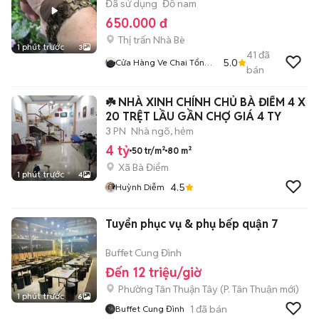
Đã sử dụng
Đồ nam
650.000 đ
Thị trấn Nhà Bè
1 phút trước
3
41
đã
5.0
Cửa Hàng Ve Chai Tổng
bán
Hợp Còn Tin Hàng Còn
☘️ NHÀ XINH CHÍNH CHỦ BÀ ĐIỂM 4 X
20 TRỆT LẦU GẦN CHỢ GIÁ 4 TY
3 PN
Nhà ngõ, hẻm
4 tỷ
50 tr/m²
80 m²
Xã Bà Điểm
1 phút trước
4
4.5
Huỳnh Diễm
Tuyển phục vụ & phụ bếp quận 7
Buffet Cung Đình
Đến 12 triệu/giờ
Phường Tân Thuận Tây
(
P. Tân Thuận
mới)
1 phút trước
6
1
đã bán
Buffet Cung Đình