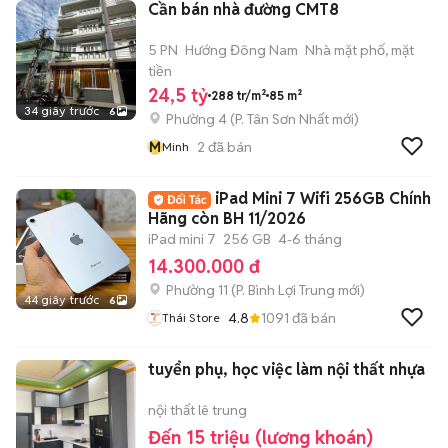
Cần bán nhà đường CMT8
5 PN
Hướng Đông Nam
Nhà mặt phố, mặt
tiền
24,5 tỷ
288 tr/m²
85 m²
34 giây trước
6
Phường 4
(
P. Tân Sơn Nhất
mới)
M
2
đã bán
Minh
iPad Mini 7 Wifi 256GB Chính
Hãng còn BH 11/2026
iPad mini 7
256 GB
4-6 tháng
14.300.000 đ
Phường 11
(
P. Bình Lợi Trung
mới)
44 giây trước
6
4.8
1091
đã bán
Thái Store
tuyển phụ, học việc làm nội thất nhựa
nội thất lê trung
Đến 15 triệu (lương khoán)