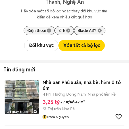
Thành, Nghệ An
Hãy xóa một số bộ lọc hoặc thay đổi khu vực tìm 
kiếm để xem nhiều kết quả hơn
Điện thoại
ZTE
Blade A3Y
Đổi khu vực
Xóa tất cả bộ lọc
Tin đăng mới
Nhà bán Phú xuân, nhà bè, hẻm ô tô
6m
4 PN
Hướng Đông Nam
Nhà phố liền kề
3,25 tỷ
77 tr/m²
42 m²
Thị trấn Nhà Bè
34 giây trước
9
T
Tram Nguyen