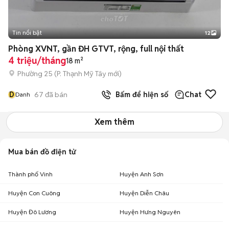
Tin nổi bật
12
+
2
Phòng XVNT, gần ĐH GTVT, rộng, full nội thất
4 triệu/tháng
18 m²
Phường 25
(
P. Thạnh Mỹ Tây
mới)
D
67
đã bán
Bấm để hiện số
Chat
Danh
Xem thêm
Mua bán đồ điện tử
Thành phố Vinh
Huyện Anh Sơn
Huyện Con Cuông
Huyện Diễn Châu
Huyện Đô Lương
Huyện Hưng Nguyên