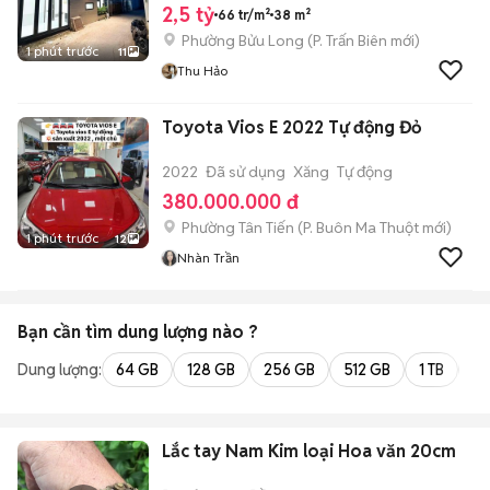
2,5 tỷ
66 tr/m²
38 m²
Phường Bửu Long
(
P. Trấn Biên
mới)
1 phút trước
11
Thu Hảo
Toyota Vios E 2022 Tự động Đỏ
2022
Đã sử dụng
Xăng
Tự động
380.000.000 đ
Phường Tân Tiến
(
P. Buôn Ma Thuột
mới)
1 phút trước
12
Nhàn Trần
Bạn cần tìm
dung lượng
nào ?
Dung lượng:
64 GB
128 GB
256 GB
512 GB
1 TB
2 
Lắc tay Nam Kim loại Hoa văn 20cm