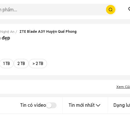
 Nghệ An
ZTE Blade A3Y Huyện Quế Phong
n đẹp
1 TB
2 TB
> 2 TB
Xem Cử
Tin có video
Tin mới nhất
Dạng lư