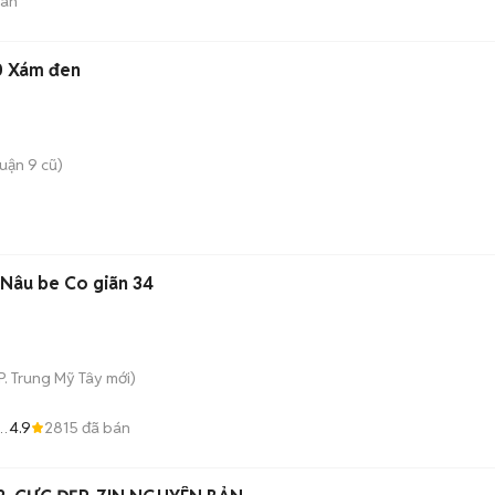
bán
0 Xám đen
uận 9 cũ)
Nâu be Co giãn 34
P. Trung Mỹ Tây
mới)
4.9
2815
đã bán