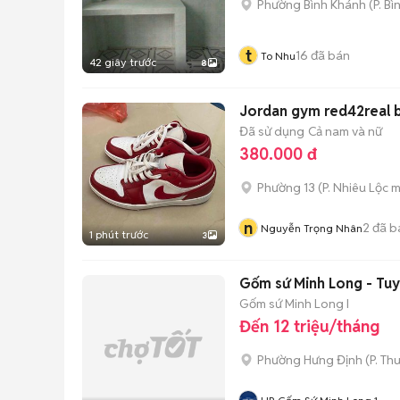
Phường Bình Khánh
(
P. B
t
16
đã bán
To Nhu
42 giây trước
8
Jordan gym red42real b
Đã sử dụng
Cả nam và nữ
380.000 đ
Phường 13
(
P. Nhiêu Lộc
m
n
2
đã b
Nguyễn Trọng Nhân
1 phút trước
3
Gốm sứ Minh Long - Tu
Gốm sứ Minh Long I
Đến 12 triệu/tháng
Phường Hưng Định
(
P. Th