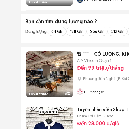
HR Gốm Sứ Minh Long 1
1 phút trước
Bạn cần tìm
dung lượng
nào ?
Dung lượng:
64 GB
128 GB
256 GB
512 GB
🚨 *** – CÓ LƯƠNG, K
AIA Vincom Quận 1
Đến 99 triệu/tháng
Phường Bến Nghé
(
P. Sài
HR Manager
1 phút trước
3
Tuyển nhân viên Shop 
Phạm Thị Cẩm Giang
Đến 28.000 đ/giờ