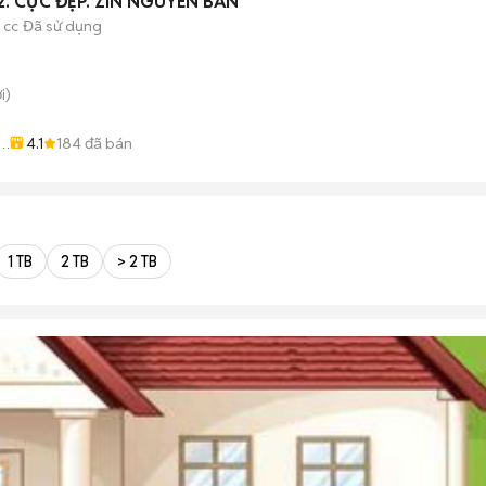
K 1992. CỰC ĐẸP. ZIN NGUYÊN BẢN
 cc
Đã sử dụng
i)
4.1
184
đã bán
I
1 TB
2 TB
> 2 TB