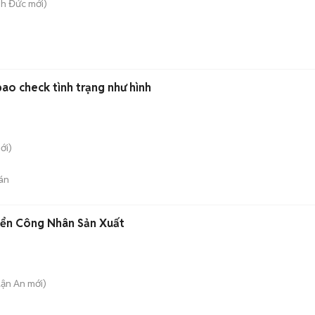
ình Đức
mới)
ao check tình trạng như hình
ới)
án
yển Công Nhân Sản Xuất
uận An
mới)