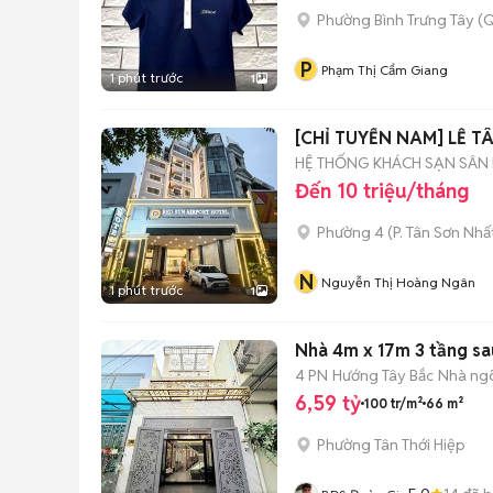
Phường Bình Trưng Tây (Q
P
Phạm Thị Cẩm Giang
1 phút trước
1
[CHỈ TUYỂN NAM] LỄ T
HỆ THỐNG KHÁCH SẠN SÂN 
Đến 10 triệu/tháng
Phường 4
(
P. Tân Sơn Nhấ
N
Nguyễn Thị Hoàng Ngân
1 phút trước
1
Nhà 4m x 17m 3 tầng sa
4 PN
Hướng Tây Bắc
Nhà ng
6,59 tỷ
100 tr/m²
66 m²
Phường Tân Thới Hiệp