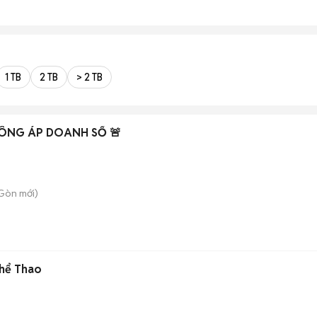
1 TB
2 TB
> 2 TB
HÔNG ÁP DOANH SỐ 🚨
 Gòn
mới)
Thể Thao