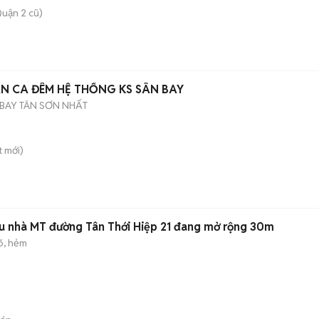
uận 2 cũ)
ÂN CA ĐÊM HỆ THỐNG KS SÂN BAY
BAY TÂN SƠN NHẤT
t
mới)
u nhà MT đường Tân Thới Hiệp 21 đang mở rộng 30m
õ, hẻm