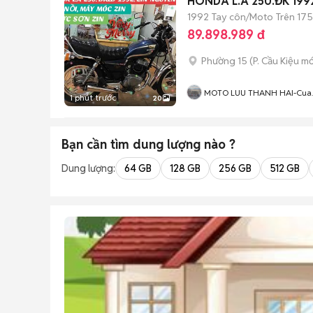
HONDA L.A 250.Đ
1992
Tay côn/Moto
Trên 175
89.898.989 đ
Phường 15
(
P. Cầu Kiệu
mớ
MOTO LUU THANH HAI-Cua
1 phút trước
20
Hang MOTO LUU THANH HA
77A Hoang Van Thu , PN ,
TPHCM
Bạn cần tìm
dung lượng
nào ?
Dung lượng:
64 GB
128 GB
256 GB
512 GB