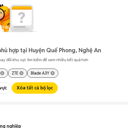
phù hợp tại Huyện Quế Phong, Nghệ An
hay đổi khu vực tìm kiếm để xem nhiều kết quả hơn
ZTE
Blade A3Y
 vực
Xóa tất cả bộ lọc
ông nghiệp