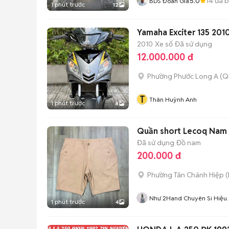
5.0
14
đã 
BDS Đoàn Gia
1 phút trước
12
Yamaha Exciter 135 201
2010
Xe số
Đã sử dụng
12.000.000 đ
Phường Phước Long A (Q
T
Thân Huỳnh Anh
1 phút trước
8
Quần short Lecoq Nam 
Đã sử dụng
Đồ nam
200.000 đ
Phường Tân Chánh Hiệp
(
Như 2Hand Chuyên Si Hiệu
1 phút trước
4
Tuyển