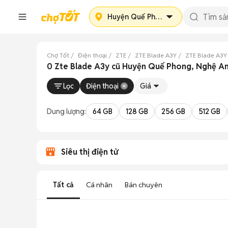
Huyện Quế Phong
Chợ Tốt
Điện thoại
ZTE
ZTE Blade A3Y
ZTE Blade A3Y
0 Zte Blade A3y cũ Huyện Quế Phong, Nghệ A
Lọc
Điện thoại
Giá
Dung lượng:
64 GB
128 GB
256 GB
512 GB
Siêu thị điện tử
Tất cả
Cá nhân
Bán chuyên