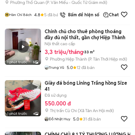
Phường Thổ Quan
(
P. Văn Miếu - Quốc Tử Giám
mới)
H
4.8
5
đã bán
Bấm để hiện số
Chat
Hàn Chí Bách
Chính chủ cho thuê phòng thoáng
đầy đủ nội thất, gần chợ Hiệp Thành
Nội thất cao cấp
3,3 triệu/tháng
33 m²
Phường Hiệp Thành
(
P. Tân Thới Hiệp
mới)
1 phút trước
5
5.0
12
đã bán
Trung Vũ
Giày đá bóng Lining Trắng hồng Size
41
Đã sử dụng
550.000 đ
Thị trấn Củ Chi
(
Xã Tân An Hội
mới)
1 phút trước
4
5.0
31
đã bán
Đỗ Nhật Huy
CHÍNH CHỦ 8,1 TỶ THƯƠNG LƯỢNG HAI