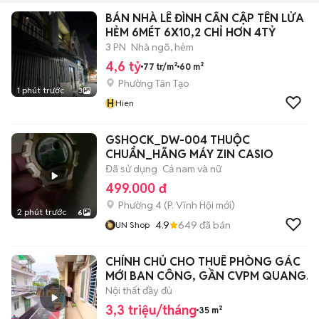
BÁN NHÀ LÊ ĐÌNH CẨN CẬP TÊN LỬA
HẺM 6MÉT 6X10,2 CHỈ HƠN 4TỶ
3 PN
Nhà ngõ, hẻm
4,6 tỷ
77 tr/m²
60 m²
Phường Tân Tạo
1 phút trước
3
H
Hien
GSHOCK_DW-004 THUỘC
CHUẨN_HÃNG MÁY ZIN CASIO
Đã sử dụng
Cả nam và nữ
499.000 đ
Phường 4
(
P. Vĩnh Hội
mới)
2 phút trước
6
4.9
649
đã bán
UN Shop
CHÍNH CHỦ CHO THUÊ PHÒNG GÁC
MỚI BAN CÔNG, GẦN CVPM QUANG
TRUNG Q12
Nội thất đầy đủ
3,3 triệu/tháng
35 m²