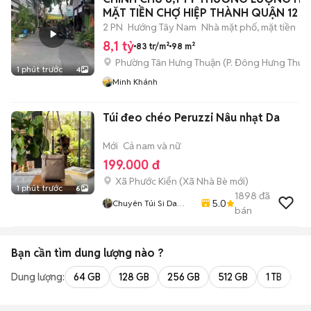
MẶT TIỀN CHỢ HIỆP THÀNH QUẬN 12 C
2 PN
Hướng Tây Nam
Nhà mặt phố, mặt tiền
8,1 tỷ
83 tr/m²
98 m²
Phường Tân Hưng Thuận
(
P. Đông Hưng Thuậ
1 phút trước
4
Minh Khánh
Túi đeo chéo Peruzzi Nâu nhạt Da
Mới
Cả nam và nữ
199.000 đ
Xã Phước Kiển
(
Xã Nhà Bè
mới)
1 phút trước
6
1898
đã
5.0
Chuyên Túi Si Da
bán
Thật Thời Trang Nam
Nữ
Bạn cần tìm
dung lượng
nào ?
Dung lượng:
64 GB
128 GB
256 GB
512 GB
1 TB
2 