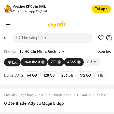
Voucher KFC đến 100k
Tải app
Chỉ có trên app Chợ Tốt
Khu vực:
Tp Hồ Chí Minh, Quận 5
Xoá lọc
Điện thoại
ZTE
4565
Giá
Lọc
Dung lượng:
64 GB
128 GB
256 GB
512 GB
1 TB
2 
Chợ Tốt
Điện thoại
ZTE
ZTE Blade A3Y
ZTE Blade A3Y Tp Hồ Chí Mi
0 Zte Blade A3y cũ Quận 5 đẹp