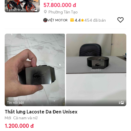
57.800.000 đ
1 phút trước
10
Phường Tân Tạo
4.4
454
đã bán
VIỆT MOTOR
Tin nổi bật
2
Thắt lưng Lacoste Da Đen Unisex
Mới
Cả nam và nữ
1.200.000 đ