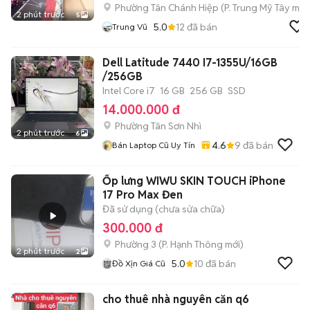
Phường Tân Chánh Hiệp
(
P. Trung Mỹ Tây
mới
2 phút trước
5
5.0
12
đã bán
Trung Vũ
Dell Latitude 7440 I7-1355U/16GB
/256GB
Intel Core i7
16 GB
256 GB
SSD
14.000.000 đ
Phường Tân Sơn Nhì
2 phút trước
6
4.6
9
đã bán
Bán Laptop Cũ Uy Tín
Ốp lưng WIWU SKIN TOUCH iPhone
17 Pro Max Đen
Đã sử dụng (chưa sửa chữa)
300.000 đ
Phường 3
(
P. Hạnh Thông
mới)
2 phút trước
2
5.0
10
đã bán
Đồ Xịn Giá Cũ
cho thuê nhà nguyên căn q6