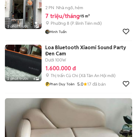
2 PN
Nhà ngõ, hẻm
7 triệu/tháng
15 m²
Phường 8
(
P. Bình Tiên
mới)
2 phút trước
3
Minh Tuấn
Loa Bluetooth Xiaomi Sound Party
Đen Cam
Dưới 100W
1.600.000 đ
Thị trấn Củ Chi
(
Xã Tân An Hội
mới)
2 phút trước
6
P
5.0
17
đã bán
Phan Duy Toàn