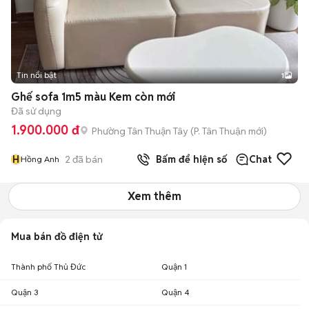
Tin nổi bật
1
Ghế sofa 1m5 màu Kem còn mới
Đã sử dụng
1.900.000 đ
Phường Tân Thuận Tây
(
P. Tân Thuận
mới)
H
2
đã bán
Bấm để hiện số
Chat
Hồng Anh
Xem thêm
Mua bán đồ điện tử
Thành phố Thủ Đức
Quận 1
Quận 3
Quận 4