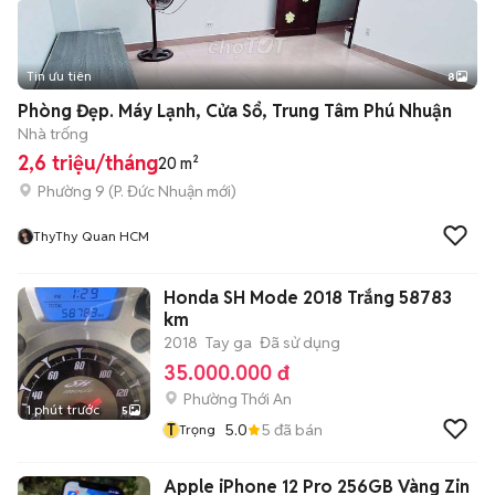
Tin ưu tiên
8
+
2
Phòng Đẹp. Máy Lạnh, Cửa Sổ, Trung Tâm Phú Nhuận
Nhà trống
2,6 triệu/tháng
20 m²
Phường 9
(
P. Đức Nhuận
mới)
ThyThy Quan HCM
Honda SH Mode 2018 Trắng 58783
km
2018
Tay ga
Đã sử dụng
35.000.000 đ
Phường Thới An
1 phút trước
5
T
5.0
5
đã bán
Trọng
Apple iPhone 12 Pro 256GB Vàng Zin