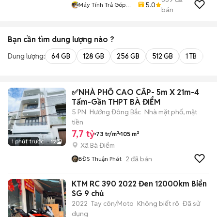
5.0
Máy Tính Trả Góp
bán
HCM
Bạn cần tìm
dung lượng
nào ?
Dung lượng:
64 GB
128 GB
256 GB
512 GB
1 TB
2 
✅NHÀ PHỐ CAO CẤP- 5m X 21m-4
Tấm-Gần THPT BÀ ĐIỂM
5 PN
Hướng Đông Bắc
Nhà mặt phố, mặt
tiền
7,7 tỷ
73 tr/m²
105 m²
1 phút trước
12
Xã Bà Điểm
2
đã bán
BĐS Thuận Phát
KTM RC 390 2022 Đen 12000km Biển
SG 9 chủ
2022
Tay côn/Moto
Không biết rõ
Đã sử
dụng