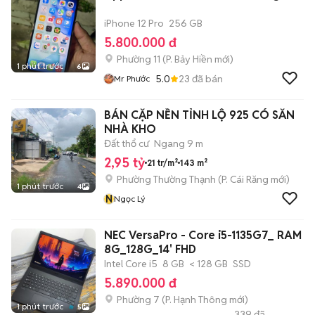
iPhone 12 Pro
256 GB
5.800.000 đ
Phường 11
(
P. Bảy Hiền
mới)
1 phút trước
6
5.0
23
đã bán
Mr Phước
BÁN CẶP NỀN TỈNH LỘ 925 CÓ SẴN
NHÀ KHO
Đất thổ cư
Ngang 9 m
2,95 tỷ
21 tr/m²
143 m²
Phường Thường Thạnh
(
P. Cái Răng
mới)
1 phút trước
4
N
Ngọc Lý
NEC VersaPro - Core i5-1135G7_ RAM
8G_128G_14' FHD
Intel Core i5
8 GB
< 128 GB
SSD
5.890.000 đ
Phường 7
(
P. Hạnh Thông
mới)
1 phút trước
5
339
đã