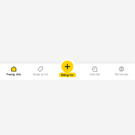
Trang chủ
Quản lý tin
Liên hệ
Tài khoản
Đăng tin
109.000 Bình chọn
Tải ứng dụng Chợ Tốt