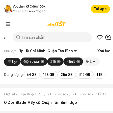
Voucher KFC đến 100k
Tải app
Chỉ có trên app Chợ Tốt
Khu vực:
Tp Hồ Chí Minh, Quận Tân Bình
Xoá lọc
Điện thoại
ZTE
4565
Giá
Lọc
Dung lượng:
64 GB
128 GB
256 GB
512 GB
1 TB
2 
Chợ Tốt
Điện thoại
ZTE
ZTE Blade A3Y
ZTE Blade A3Y Tp Hồ Chí Mi
0 Zte Blade A3y cũ Quận Tân Bình đẹp