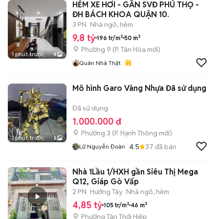
HẺM XE HƠI - GẦN SVĐ PHÚ THỌ -
ĐH BÁCH KHOA QUẬN 10.
3 PN
Nhà ngõ, hẻm
9,8 tỷ
196 tr/m²
50 m²
Phường 9
(
P. Tân Hòa
mới)
1 phút trước
9
Quân Nhà Thật
Mô hình Garo Vàng Nhựa Đã sử dụng
Đã sử dụng
1.000.000 đ
Phường 3
(
P. Hạnh Thông
mới)
1 phút trước
5
4.5
37
đã bán
Lữ Nguyễn Đoàn
Nhà 1Lầu 1/HXH gần Siêu Thị Mega
Q12, Giáp Gò Vấp
2 PN
Hướng Tây
Nhà ngõ, hẻm
4,85 tỷ
105 tr/m²
46 m²
Phường Tân Thới Hiệp