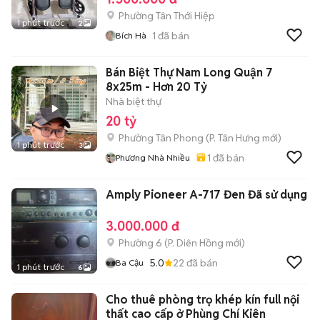
Phường Tân Thới Hiệp
1 phút trước
2
1
đã bán
Bích Hà
Bán Biệt Thự Nam Long Quận 7
8x25m - Hơn 20 Tỷ
Nhà biệt thự
20 tỷ
Phường Tân Phong
(
P. Tân Hưng
mới)
1 phút trước
3
1
đã bán
Phương Nhà Nhiều
Amply Pioneer A-717 Đen Đã sử dụng
3.000.000 đ
Phường 6
(
P. Diên Hồng
mới)
5.0
22
đã bán
Ba Cậu
1 phút trước
6
Cho thuê phòng trọ khép kín full nội
thất cao cấp ở Phùng Chí Kiên