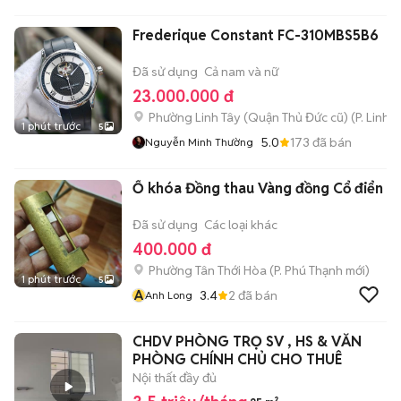
Frederique Constant FC-310MBS5B6
Đã sử dụng
Cả nam và nữ
23.000.000 đ
Phường Linh Tây (Quận Thủ Đức cũ)
(
P. Linh 
1 phút trước
5
5.0
173
đã bán
Nguyễn Minh Thường
Ổ khóa Đồng thau Vàng đồng Cổ điển
Đã sử dụng
Các loại khác
400.000 đ
Phường Tân Thới Hòa
(
P. Phú Thạnh
mới)
1 phút trước
5
A
3.4
2
đã bán
Anh Long
CHDV PHÒNG TRỌ SV , HS & VĂN
PHÒNG CHÍNH CHỦ CHO THUÊ
Nội thất đầy đủ