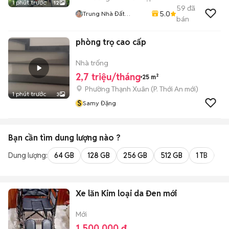
1 phút trước
12
59
đã
5.0
Trung Nhà Đất
bán
0901888734
phòng trọ cao cấp
Nhà trống
2,7 triệu/tháng
25 m²
Phường Thạnh Xuân
(
P. Thới An
mới)
1 phút trước
3
S
Samy Đặng
Bạn cần tìm
dung lượng
nào ?
Dung lượng:
64 GB
128 GB
256 GB
512 GB
1 TB
2 
Xe lăn Kim loại da Đen mới
Mới
1.500.000 đ