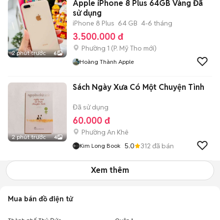
Apple iPhone 8 Plus 64GB Vàng Đã
sử dụng
iPhone 8 Plus
64 GB
4-6 tháng
3.500.000 đ
Phường 1
(
P. Mỹ Tho
mới)
2 phút trước
6
Hoàng Thành Apple
Sách Ngày Xưa Có Một Chuyện Tình
Đã sử dụng
60.000 đ
Phường An Khê
2 phút trước
4
5.0
312
đã bán
Kim Long Book
Xem thêm
Mua bán đồ điện tử