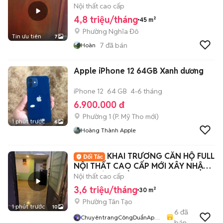
Nội thất cao cấp
4,8 triệu/tháng
45 m²
Phường Nghĩa Đô
Tin ưu tiên
7
7
đã bán
Hoàn
Apple iPhone 12 64GB Xanh dương
iPhone 12
64 GB
4-6 tháng
6.900.000 đ
Phường 1
(
P. Mỹ Tho
mới)
1 phút trước
6
Hoàng Thành Apple
KHAI TRƯƠNG CĂN HỘ FULL
NỘI THẤT CAO CẤP MỚI XÂY NHẬN
GIỮ PHÒNG ĐẦU T8
Nội thất cao cấp
3,6 triệu/tháng
30 m²
Phường Tân Tạo
1 phút trước
10
6
đã
ChuyêntrangCôngDuẩnApar
bán