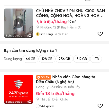
Tment800
CHỦ NHÀ CHDV 2 PN KHU K300, BAN
CÔNG, CỘNG HOÀ, HOÀNG HOA
THÁM
7,5 triệu/tháng
40 m²
Phường 12
(
P. Bảy Hiền
mới)
T
4
đã bán
Tinh Tang
1 phút trước
5
Bạn cần tìm
dung lượng
nào ?
Dung lượng:
64 GB
128 GB
256 GB
512 GB
1 TB
2 
Nhân viên Giao hàng tại
Diễn Châu (Nghệ An)
Công Ty Cổ Phần Hai Bốn Bảy
Đến 18 triệu/tháng
Thị trấn Diễn Châu
1 phút trước
1
247Express