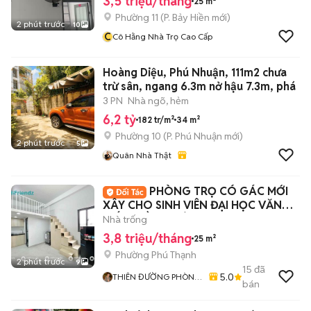
3,5 triệu/tháng
25 m²
Phường 11
(
P. Bảy Hiền
mới)
2 phút trước
10
C
Cô Hằng Nhà Trọ Cao Cấp
Hoàng Diệu, Phú Nhuận, 111m2 chưa
trừ sân, ngang 6.3m nở hậu 7.3m, phá
3 PN
Nhà ngõ, hẻm
6,2 tỷ
182 tr/m²
34 m²
Phường 10
(
P. Phú Nhuận
mới)
2 phút trước
5
Quân Nhà Thật
PHÒNG TRỌ CÓ GÁC MỚI
XÂY CHO SINH VIÊN ĐẠI HỌC VĂN
HIẾN - HỒNG BÀNG
Nhà trống
3,8 triệu/tháng
25 m²
Phường Phú Thạnh
2 phút trước
9
15
đã
5.0
THIÊN ĐƯỜNG PHÒNG
bán
TRỌ - ALO HOME