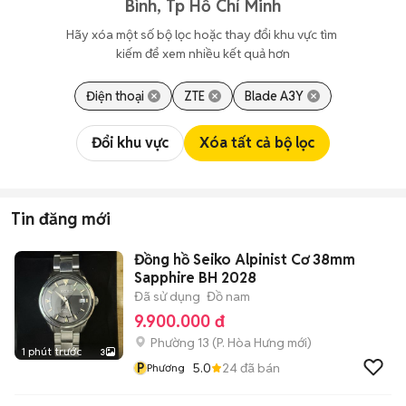
Bình, Tp Hồ Chí Minh
Hãy xóa một số bộ lọc hoặc thay đổi khu vực tìm 
kiếm để xem nhiều kết quả hơn
Điện thoại
ZTE
Blade A3Y
Đổi khu vực
Xóa tất cả bộ lọc
Tin đăng mới
Đồng hồ Seiko Alpinist Cơ 38mm
Sapphire BH 2028
Đã sử dụng
Đồ nam
9.900.000 đ
Phường 13
(
P. Hòa Hưng
mới)
1 phút trước
3
P
5.0
24
đã bán
Phương