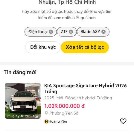
Nhuận, Tp Hồ Chí Minh
Hãy xóa một số bộ lọc hoặc thay đổi khu vực tìm 
kiếm để xem nhiều kết quả hơn
Điện thoại
ZTE
Blade A3Y
Đổi khu vực
Xóa tất cả bộ lọc
Tin đăng mới
KIA Sportage Signature Hybrid 2026
Trắng
2025
Mới
Động cơ Hybrid
Tự động
1.029.000.000 đ
Phường Yên Sở
35 giây trước
5
H
Hoàng Yến