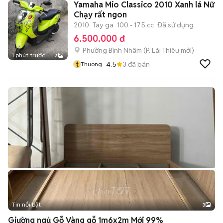
Yamaha Mio Classico 2010 Xanh lá Nữ
Chạy rất ngon
2010
Tay ga
100 - 175 cc
Đã sử dụng
6.500.000 đ
Phường Bình Nhâm
(
P. Lái Thiêu
mới)
1 phút trước
7
t
4.5
3
đã bán
Thuong
Tin nổi bật
3
Giường ngủ Gỗ Vàng gỗ 1m6x2m Mới 99%