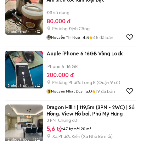
Đã sử dụng
80.000 đ
Phường Định Công
2 phút trước
1
4.8
45
đã bán
Nguyễn Thị Nga
Apple iPhone 6 16GB Vàng Lock
iPhone 6
16 GB
200.000 đ
Phường Phước Long B (Quận 9 cũ)
2 phút trước
2
n
5.0
19
đã bán
Nguyen Nhat Duy
Dragon Hill 1 | 119,5m (3PN - 2WC) | Sổ
Hồng. View Hồ bơi, Phú Mỹ Hưng
3 PN
Chung cư
5,6 tỷ
47 tr/m²
120 m²
Xã Phước Kiển
(
Xã Nhà Bè
mới)
2 phút trước
12