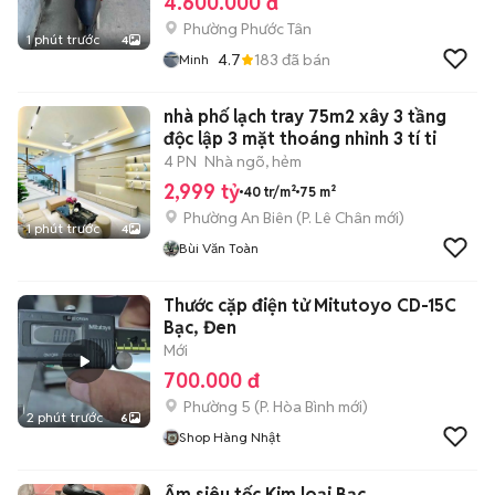
4.600.000 đ
Phường Phước Tân
1 phút trước
4
4.7
183
đã bán
Minh
nhà phố lạch tray 75m2 xây 3 tầng
độc lập 3 mặt thoáng nhỉnh 3 tí ti
4 PN
Nhà ngõ, hẻm
2,999 tỷ
40 tr/m²
75 m²
Phường An Biên
(
P. Lê Chân
mới)
1 phút trước
4
Bùi Văn Toàn
Thước cặp điện tử Mitutoyo CD-15C
Bạc, Đen
Mới
700.000 đ
Phường 5
(
P. Hòa Bình
mới)
2 phút trước
6
Shop Hàng Nhật
Ấm siêu tốc Kim loại Bạc