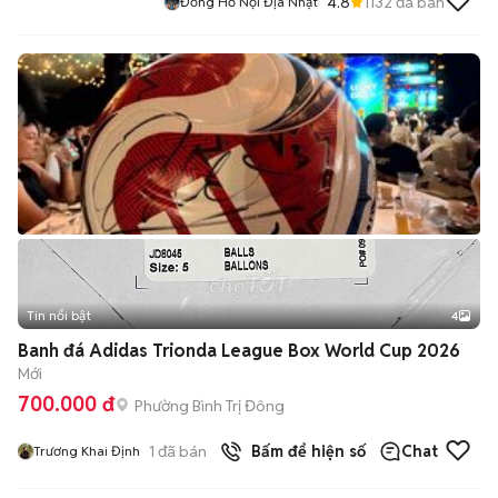
4.8
1132
đã bán
Đồng Hồ Nội Địa Nhật
Tin nổi bật
4
Banh đá Adidas Trionda League Box World Cup 2026
Mới
700.000 đ
Phường Bình Trị Đông
1
đã bán
Bấm để hiện số
Chat
Trương Khai Định