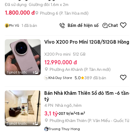
Đã sử dụng
Giường đôi 1.6m x 2m
1.800.000 đ
Phường 6
(
P. Tân Hòa
mới)
p
1
đã bán
Bấm để hiện số
Chat
Phi Vũ
Vivo X200 Pro Mini 12GB/512GB Hồng
X200 Pro mini
512 GB
12.990.000 đ
Phường An Khánh
(
P. Tân An
mới)
1 phút trước
5
5.0
389
đã bán
Khả Duy Store
Bán Nhà Khâm Thiên Sổ đỏ 15m -6 tầng g
tỷ
4 PN
Nhà ngõ, hẻm
3,1 tỷ
207 tr/m²
15 m²
Phường Khâm Thiên
(
P. Văn Miếu - Quốc Tử 
1 phút trước
6
Truong Thuy Hong