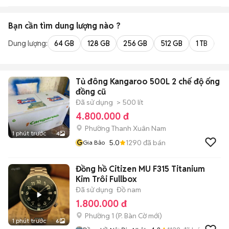
Bạn cần tìm
dung lượng
nào ?
Dung lượng:
64 GB
128 GB
256 GB
512 GB
1 TB
2 
Tủ đông Kangaroo 500L 2 chế độ ống
đồng cũ
Đã sử dụng
> 500 lít
4.800.000 đ
Phường Thanh Xuân Nam
1 phút trước
4
G
5.0
1290
đã bán
Gia Bảo
Đồng hồ Citizen MU F315 Titanium
Kim Trôi Fullbox
Đã sử dụng
Đồ nam
1.800.000 đ
Phường 1
(
P. Bàn Cờ
mới)
1 phút trước
6