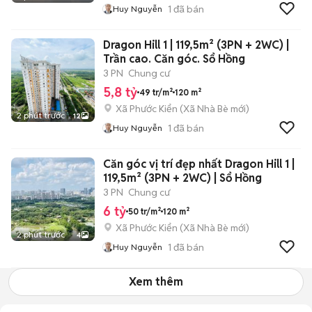
1
đã bán
Huy Nguyễn
Dragon Hill 1 | 119,5m² (3PN + 2WC) |
Trần cao. Căn góc. Sổ Hồng
3 PN
Chung cư
5,8 tỷ
49 tr/m²
120 m²
Xã Phước Kiển
(
Xã Nhà Bè
mới)
2 phút trước
12
1
đã bán
Huy Nguyễn
Căn góc vị trí đẹp nhất Dragon Hill 1 |
119,5m² (3PN + 2WC) | Sổ Hồng
3 PN
Chung cư
6 tỷ
50 tr/m²
120 m²
Xã Phước Kiển
(
Xã Nhà Bè
mới)
2 phút trước
4
1
đã bán
Huy Nguyễn
Xem thêm