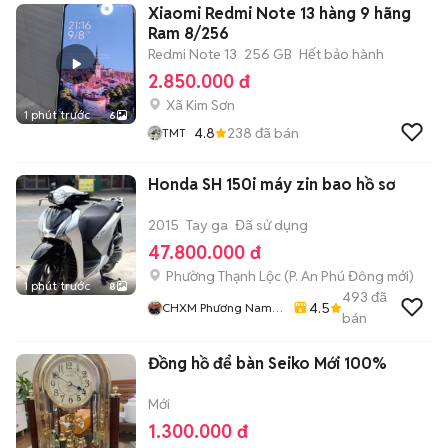
Xiaomi Redmi Note 13 hàng 9 hãng
Ram 8/256
Redmi Note 13
256 GB
Hết bảo hành
2.850.000 đ
Xã Kim Sơn
1 phút trước
6
4.8
238
đã bán
TMT
Honda SH 150i máy zin bao hồ sơ
2015
Tay ga
Đã sử dụng
47.800.000 đ
Phường Thạnh Lộc
(
P. An Phú Đông
mới)
1 phút trước
8
493
đã
4.5
CHXM Phương Nam
bán
Chuyên Bán Xe Trả
Góp
Đồng hồ để bàn Seiko Mới 100%
Mới
1.300.000 đ