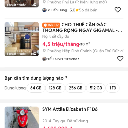
Phường Phú La
(
P. Kiến Hưng
mới)
1 phút trước
5
5.0
56
đã bán
Lê Tiến Dung
CHO THUÊ CĂN GÁC
THOÁNG RỘNG NGAY GIGAMAL -
TIỆN Di CHUYỂN CÁC QUẬN
Nội thất đầy đủ
4,5 triệu/tháng
30 m²
Phường Hiệp Bình Chánh (Quận Thủ Đức cũ)
1 phút trước
11
HIẾU XINH HiFriendz
Bạn cần tìm
dung lượng
nào ?
Dung lượng:
64 GB
128 GB
256 GB
512 GB
1 TB
2 
SYM Attila Elizabeth Fi Đỏ
2014
Tay ga
Đã sử dụng