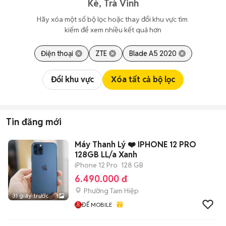
Kè, Trà Vinh
Hãy xóa một số bộ lọc hoặc thay đổi khu vực tìm 
kiếm để xem nhiều kết quả hơn
Điện thoại
ZTE
Blade A5 2020
Đổi khu vực
Xóa tất cả bộ lọc
Tin đăng mới
Máy Thanh Lý ❤️ IPHONE 12 PRO
128GB LL/a Xanh
iPhone 12 Pro
128 GB
6.490.000 đ
Phường Tam Hiệp
31 giây trước
1
ĐẾ MOBILE