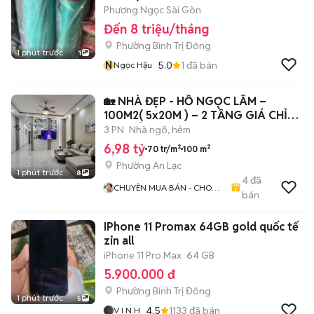
Phương Ngọc Sài Gòn
Đến 8 triệu/tháng
Phường Bình Trị Đông
1 phút trước
1
N
5.0
1
đã bán
Ngọc Hậu
🏡 NHÀ ĐẸP - HỒ NGỌC LÃM –
100M2( 5x20M ) – 2 TẦNG GIÁ CHỈ
6,98 TỶ
3 PN
Nhà ngõ, hẻm
6,98 tỷ
70 tr/m²
100 m²
Phường An Lạc
1 phút trước
8
4
đã
CHUYÊN MUA BÁN - CHO
bán
THUÊ NHÀ PHỐ
IPhone 11 Promax 64GB gold quốc tế
zin all
iPhone 11 Pro Max
64 GB
5.900.000 đ
Phường Bình Trị Đông
1 phút trước
5
4.5
1133
đã bán
V I N H