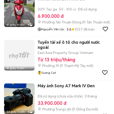
2011
Tay ga
50 - 100 cc
Đã sử dụng
6.900.000 đ
Phường Tân Thuận Đông
(
P. Tân Thuận
mới)
41 giây trước
9
3.6
1057
đã bán
Nguyễn Văn Lộc
Tuyển tài xế ô tô cho người nước
ngoài
East Asia Property Group Vietnam
Từ 13 triệu/tháng
Phường 19
(
P. Thạnh Mỹ Tây
mới)
41 giây trước
T
Tuong Cat
Máy ảnh Sony A7 Mark IV Đen
Đã sử dụng (chưa sửa chữa)
3 tháng
33.900.000 đ
Phường Trung Liệt
(
P. Đống Đa
mới)
44 giây trước
5