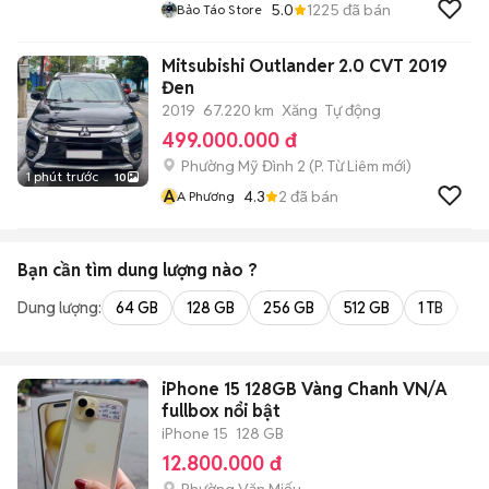
5.0
1225
đã bán
Bảo Táo Store
Mitsubishi Outlander 2.0 CVT 2019
Đen
2019
67.220 km
Xăng
Tự động
499.000.000 đ
Phường Mỹ Đình 2
(
P. Từ Liêm
mới)
1 phút trước
10
A
4.3
2
đã bán
A Phương
Bạn cần tìm
dung lượng
nào ?
Dung lượng:
64 GB
128 GB
256 GB
512 GB
1 TB
2 
iPhone 15 128GB Vàng Chanh VN/A
fullbox nổi bật
iPhone 15
128 GB
12.800.000 đ