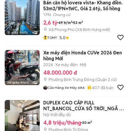
Bán căn hộ lovera vista- Khang điền.
53m2/1PN+1WC, Giá 2.6tỷ, Sổ hồng
1 PN
Chung cư
2,6 tỷ
49 tr/m²
53 m²
Xã Phong Phú
(
Xã Bình Hưng
mới)
31 giây trước
4
T
5.0
TOMY
Xe máy điện Honda CUVe 2026 Đen
hồng Mới
2026
Xe máy điện
Mới
48.000.000 đ
Phường Bình Trưng Đông (Quận 2 cũ)
36 giây trước
3
407
đã bán
Cửa Hàng Xe Máy 686
DUPLEX CAO CẤP FULL
NT_BANCOL_CỬA SỔ TRỜI_NGÃ TƯ
HOÀ BÌNH
Nội thất đầy đủ
4,8 triệu/tháng
30 m²
Phường Bình Trị Đông