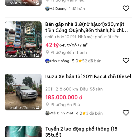
Phường Văn Miếu
1 phút trước
3
1
đã bán
Hà Dương
Bán gấp nhà:3,8(nở hậu:4)x20,mặt
tiền Cống Quỳnh,Bến thành,hồ chí
minh
nhiều hơn 10 PN
Nhà mặt phố, mặt tiền
42 tỷ
545 tr/m²
77 m²
Phường Bến Thành
1 phút trước
5
5.0
52
đã bán
Trần Hoàng
Isuzu Xe bán tải 2011 Bạc 4 chỗ Diesel
2011
218.600 km
Dầu
Số sàn
185.000.000 đ
Phường An Phú
1 phút trước
10
4.0
3
đã bán
Vtải Bình Phát
Tuyển 2 lao động phổ thông (18-
35tuổi)