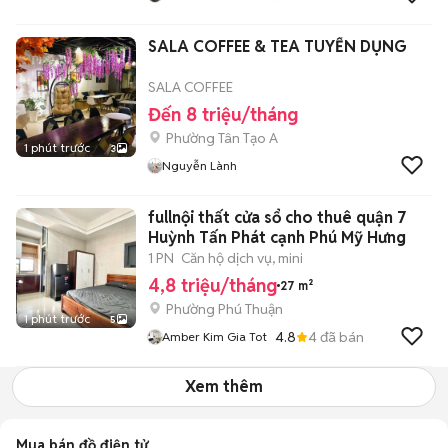
SALA COFFEE & TEA TUYỂN DỤNG
SALA COFFEE
Đến 8 triệu/tháng
Phường Tân Tạo A
1 phút trước
3
Nguyễn Lành
fullnội thất cửa sổ cho thuê quận 7
Huỳnh Tấn Phát cạnh Phú Mỹ Hưng
1 PN
Căn hộ dịch vụ, mini
4,8 triệu/tháng
27 m²
Phường Phú Thuận
1 phút trước
5
4.8
4
đã bán
Amber Kim Gia Tot
Xem thêm
Mua bán đồ điện tử