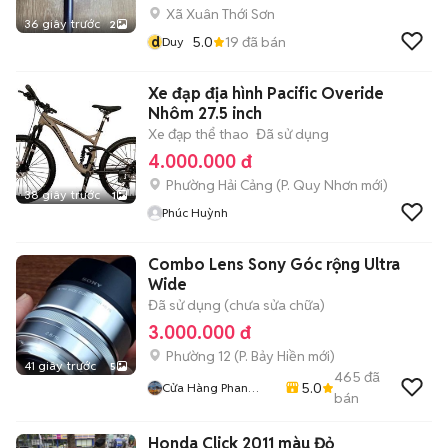
Xã Xuân Thới Sơn
36 giây trước
2
d
5.0
19
đã bán
Duy
Xe đạp địa hình Pacific Overide
Nhôm 27.5 inch
Xe đạp thể thao
Đã sử dụng
4.000.000 đ
Phường Hải Cảng
(
P. Quy Nhơn
mới)
38 giây trước
1
Phúc Huỳnh
Combo Lens Sony Góc rộng Ultra
Wide
Đã sử dụng (chưa sửa chữa)
3.000.000 đ
Phường 12
(
P. Bảy Hiền
mới)
41 giây trước
5
465
đã
5.0
Cửa Hàng Phan
bán
Nguyen
Honda Click 2011 màu Đỏ