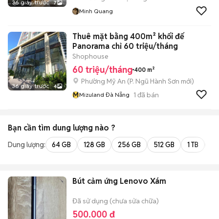
36 giây trước
7
Minh Quang
Thuê mặt bằng 400m² khối đế
Panorama chỉ 60 triệu/tháng
Shophouse
60 triệu/tháng
400 m²
Phường Mỹ An
(
P. Ngũ Hành Sơn
mới)
36 giây trước
4
M
1
đã bán
Mizuland Đà Nẵng
Bạn cần tìm
dung lượng
nào ?
Dung lượng:
64 GB
128 GB
256 GB
512 GB
1 TB
2 
Bút cảm ứng Lenovo Xám
Đã sử dụng (chưa sửa chữa)
500.000 đ