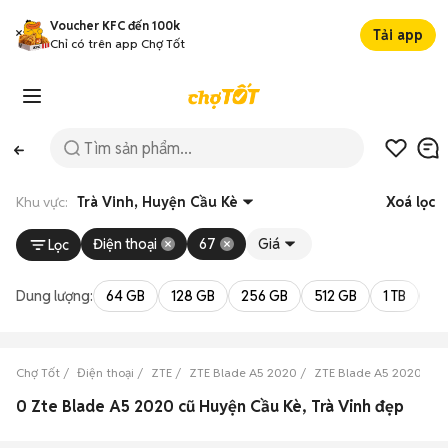
Voucher KFC đến 100k
Tải app
Chỉ có trên app Chợ Tốt
Khu vực:
Trà Vinh, Huyện Cầu Kè
Xoá lọc
Điện thoại
67
Giá
Lọc
Dung lượng:
64 GB
128 GB
256 GB
512 GB
1 TB
2 
Chợ Tốt
Điện thoại
ZTE
ZTE Blade A5 2020
ZTE Blade A5 2020 Trà 
0 Zte Blade A5 2020 cũ Huyện Cầu Kè, Trà Vinh đẹp