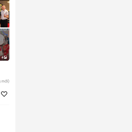
6
g
mới)