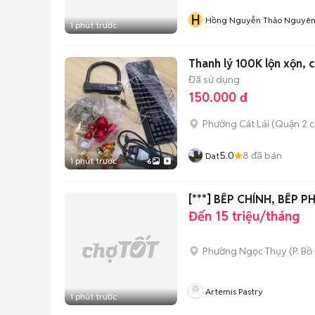
H
Hồng Nguyễn Thảo Nguyê
1 phút trước
Thanh lý 100K lộn xộn, c
Đã sử dụng
150.000 đ
Phường Cát Lái (Quận 2 c
5.0
8
đã bán
Dat
1 phút trước
6
[***] BẾP CHÍNH, BẾP P
Đến 15 triệu/tháng
Phường Ngọc Thụy
(
P. Bồ
Artemis Pastry
1 phút trước