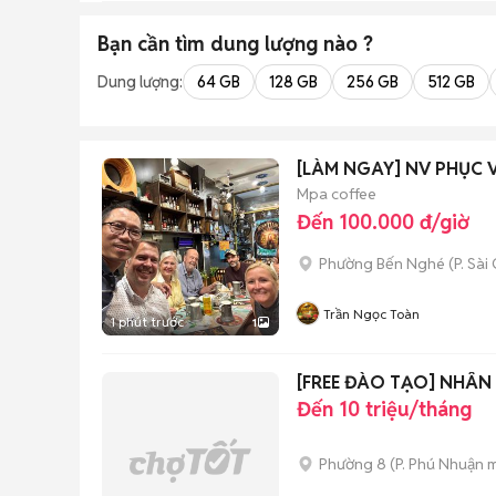
Bạn cần tìm
dung lượng
nào ?
Dung lượng:
64 GB
128 GB
256 GB
512 GB
[LÀM NGAY] NV PHỤC 
Mpa coffee
Đến 100.000 đ/giờ
Phường Bến Nghé
(
P. Sài
Trần Ngọc Toàn
1 phút trước
1
[FREE ĐÀO TẠO] NHÂ
Đến 10 triệu/tháng
Phường 8
(
P. Phú Nhuận
m