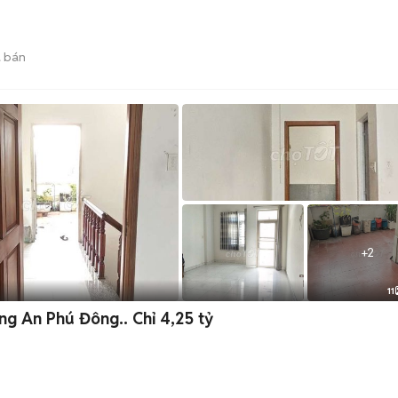
 bán
+
2
11
ng An Phú Đông.. Chỉ 4,25 tỷ