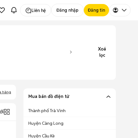
Đăng nhập
Đăng tin
Liên hệ
Xoá
lọc
a hàng
Mua bán đồ điện tử
Thành phố Trà Vinh
ới
Huyện Càng Long
Huyện Cầu Kè