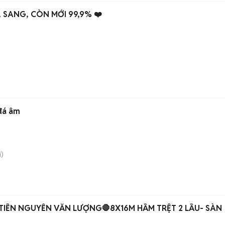
, SANG, CÒN MỚI 99,9% ❤️
 đá âm
)
TIỀN NGUYỄN VĂN LƯỢNG🛑8X16M HẦM TRỆT 2 LẦU- SÀN