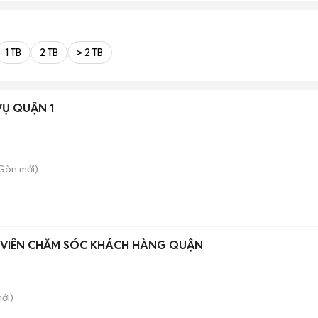
1 TB
2 TB
> 2 TB
VỤ QUẬN 1
 Gòn
mới)
N VIÊN CHĂM SÓC KHÁCH HÀNG QUẬN
ới)