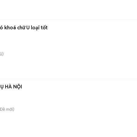
n
ó khoá chữ U loại tốt
ũ)
HỤ HÀ NỘI
 Đề
mới)