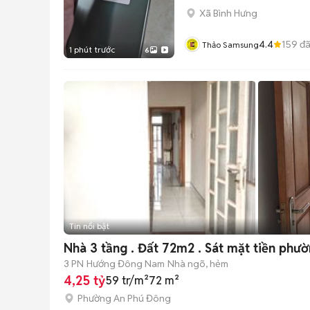
Xã Bình Hưng
4.4
159
đã
Thảo Samsung
1 phút trước
6
Tin nổi bật
Nhà 3 tầng . Đất 72m2 . Sát mặt tiền phườ
3 PN
Hướng Đông Nam
Nhà ngõ, hẻm
4,25 tỷ
59 tr/m²
72 m²
Phường An Phú Đông