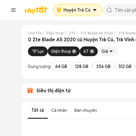
Huyện Trà Cú
Chợ Tốt
Điện thoại
ZTE
ZTE Blade A5 2020
ZTE Blade
0 Zte Blade A5 2020 cũ Huyện Trà Cú, Trà Vinh
Lọc
Điện thoại
67
Giá
Dung lượng:
64 GB
128 GB
256 GB
512 GB
Siêu thị điện tử
Tất cả
Cá nhân
Bán chuyên