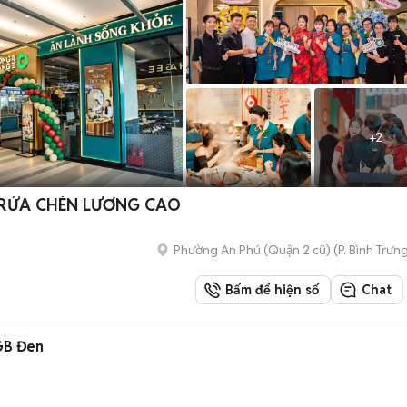
+
2
_RỬA CHÉN LƯƠNG CAO
Phường An Phú (Quận 2 cũ)
(
P. Bình Trưn
Bấm để hiện số
Chat
GB Đen