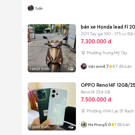
Tuấn
bán xe Honda lead Fi 20
2011
Tay ga
100 - 175 cc
Đã 
7.300.000 đ
Phường Trung Mỹ Tây
4.7
87
đã bán
Việt Anh
1 phút trước
5
OPPO Reno14F 12GB/25
Reno14
256 GB
7.500.000 đ
Phường Vĩnh Lạc
(
P. Rạch
5.0
1
đã bán
Mã Phong
1 phút trước
4