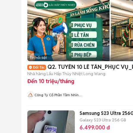
Tin nổi bật
Q2. TUYỂN 10 LỄ TÂN_PHỤC VỤ
Nhà hàng Lẩu Hấp Thủy Nhiệt Long Wang
Đến 10 triệu/tháng
Công Ty Cổ Phần Tầm Nhìn
Quốc Tế Aladdin
Samsung S23 Ultra 256
Galaxy S23 Ultra
256 GB
6.499.000 đ