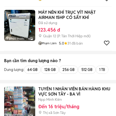
MÁY NÉN KHÍ TRỤC VÍT NHẬT
AIRMAN 15HP CÓ SẤY KHÍ
Đã sử dụng
123.456 đ
Quận 12
(
P. Tân Thới Hiệp
mới)
9 phút trước
6
5.0
31
đã bán
Phạm Lâm
Bạn cần tìm
dung lượng
nào ?
Dung lượng:
64 GB
128 GB
256 GB
512 GB
1 TB
2 
TUYỂN 1 NHÂN VIÊN BÁN HÀNG KHU
VỰC SƠN TÂY - BA VÌ
Npp Minh Kiên
Đến 16 triệu/tháng
Thị xã Sơn Tây
9 phút trước
6