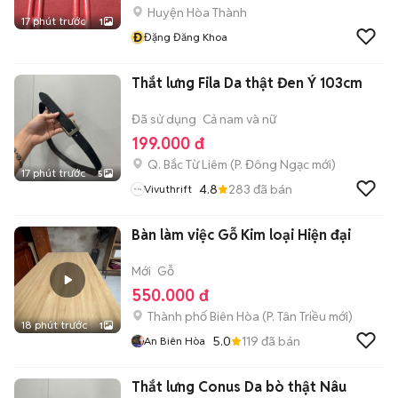
Huyện Hòa Thành
17 phút trước
1
Đ
Đặng Đăng Khoa
Thắt lưng Fila Da thật Đen Ý 103cm
Đã sử dụng
Cả nam và nữ
199.000 đ
Q. Bắc Từ Liêm
(
P. Đông Ngạc
mới)
17 phút trước
5
4.8
283
đã bán
Vivuthrift
Bàn làm việc Gỗ Kim loại Hiện đại
Mới
Gỗ
550.000 đ
Thành phố Biên Hòa
(
P. Tân Triều
mới)
18 phút trước
1
5.0
119
đã bán
An Biên Hòa
Thắt lưng Conus Da bò thật Nâu