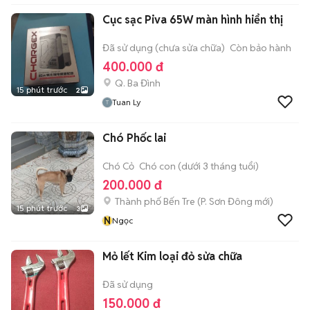
Cục sạc Piva 65W màn hình hiển thị
Đã sử dụng (chưa sửa chữa)
Còn bảo hành
400.000 đ
Q. Ba Đình
15 phút trước
2
Tuan Ly
Chó Phốc lai
Chó Cỏ
Chó con (dưới 3 tháng tuổi)
200.000 đ
Thành phố Bến Tre
(
P. Sơn Đông
mới)
15 phút trước
3
N
Ngọc
Mỏ lết Kim loại đỏ sửa chữa
Đã sử dụng
150.000 đ