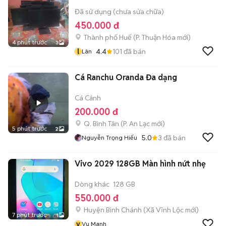
Đã sử dụng (chưa sửa chữa)
450.000 đ
Thành phố Huế
(
P. Thuận Hóa
mới)
4 phút trước
3
l
4.4
101
đã bán
Lân
Cá Ranchu Oranda Đa dạng
Cá Cảnh
200.000 đ
Q. Bình Tân
(
P. An Lạc
mới)
5 phút trước
2
5.0
3
đã bán
Nguyễn Trọng Hiếu
Vivo 2029 128GB Màn hình nứt nhẹ
Dòng khác
128 GB
550.000 đ
Huyện Bình Chánh
(
Xã Vĩnh Lộc
mới)
7 phút trước
1
v
Vu Manh