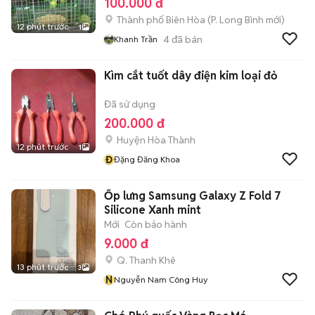
100.000 đ
Thành phố Biên Hòa
(
P. Long Bình
mới)
12 phút trước
1
4
đã bán
Khanh Trần
Kìm cắt tuốt dây điện kim loại đỏ
Đã sử dụng
200.000 đ
Huyện Hòa Thành
12 phút trước
1
Đ
Đặng Đăng Khoa
Ốp lưng Samsung Galaxy Z Fold 7
Silicone Xanh mint
Mới
Còn bảo hành
9.000 đ
Q. Thanh Khê
13 phút trước
3
N
Nguyễn Nam Công Huy