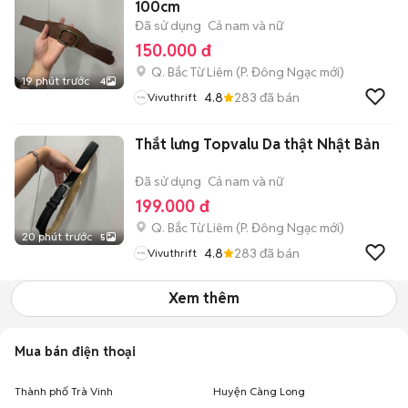
100cm
Đã sử dụng
Cả nam và nữ
150.000 đ
Q. Bắc Từ Liêm
(
P. Đông Ngạc
mới)
19 phút trước
4
4.8
283
đã bán
Vivuthrift
Thắt lưng Topvalu Da thật Nhật Bản
Đã sử dụng
Cả nam và nữ
199.000 đ
Q. Bắc Từ Liêm
(
P. Đông Ngạc
mới)
20 phút trước
5
4.8
283
đã bán
Vivuthrift
Xem thêm
Mua bán điện thoại
Thành phố Trà Vinh
Huyện Càng Long