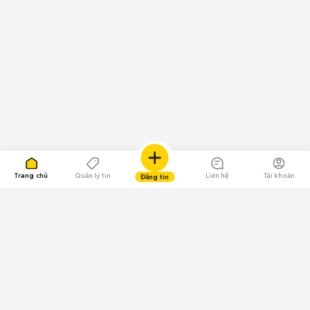
Trang chủ
Quản lý tin
Liên hệ
Tài khoản
Đăng tin
109.000 Bình chọn
Tải ứng dụng Chợ Tốt