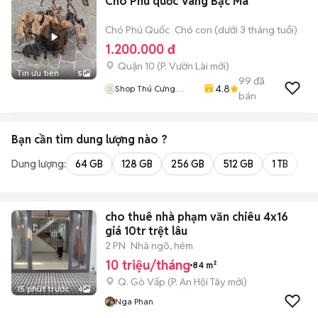
Chó Phú quốc Vàng Bạc Má
Chó Phú Quốc
Chó con (dưới 3 tháng tuổi)
1.200.000 đ
Quận 10
(
P. Vườn Lài
mới)
Tin ưu tiên
5
99
đã
4.8
Shop Thú Cưng
bán
PenTa
Bạn cần tìm
dung lượng
nào ?
Dung lượng:
64 GB
128 GB
256 GB
512 GB
1 TB
2 
cho thuê nhà phạm văn chiêu 4x16
giá 10tr trệt lâu
2 PN
Nhà ngõ, hẻm
10 triệu/tháng
84 m²
Q. Gò Vấp
(
P. An Hội Tây
mới)
15 phút trước
4
Nga Phan