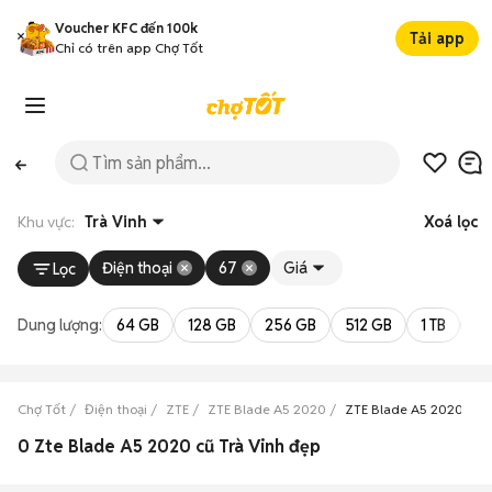
Voucher KFC đến 100k
Tải app
Chỉ có trên app Chợ Tốt
Khu vực:
Trà Vinh
Xoá lọc
Điện thoại
67
Giá
Lọc
Dung lượng:
64 GB
128 GB
256 GB
512 GB
1 TB
2 
Chợ Tốt
Điện thoại
ZTE
ZTE Blade A5 2020
ZTE Blade A5 2020 Trà 
0 Zte Blade A5 2020 cũ Trà Vinh đẹp