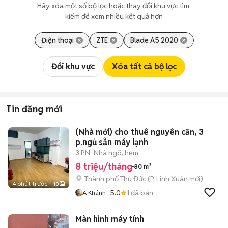
Hãy xóa một số bộ lọc hoặc thay đổi khu vực tìm 
kiếm để xem nhiều kết quả hơn
Điện thoại
ZTE
Blade A5 2020
Đổi khu vực
Xóa tất cả bộ lọc
Tin đăng mới
(Nhà mới) cho thuê nguyên căn, 3
p.ngủ sẵn máy lạnh
3 PN
Nhà ngõ, hẻm
8 triệu/tháng
80 m²
Thành phố Thủ Đức
(
P. Linh Xuân
mới)
4 phút trước
10
5.0
1
đã bán
A Khánh
Màn hình máy tính