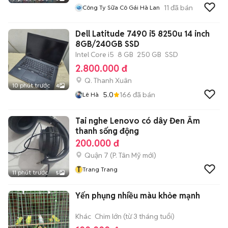
11
đã bán
Công Ty Sữa Cô Gái Hà Lan
Dell Latitude 7490 i5 8250u 14 inch
8GB/240GB SSD
Intel Core i5
8 GB
250 GB
SSD
2.800.000 đ
Q. Thanh Xuân
10 phút trước
4
5.0
166
đã bán
Lê Hà
Tai nghe Lenovo có dây Đen Âm
thanh sống động
200.000 đ
Quận 7
(
P. Tân Mỹ
mới)
T
Trang Trang
11 phút trước
5
Yến phụng nhiều màu khỏe mạnh
Khác
Chim lớn (từ 3 tháng tuổi)