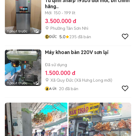
Tủ lạnh Sharp 195D5 đời mới, bh chính
hãng..
Mới
150 - 199 lít
3.500.000 đ
Phường Tân Sơn Nhì
1 phút trước
1
Đ
5.0
235
đã bán
ĐỨC
Máy khoan bàn 220V sơn lại
Đã sử dụng
1.500.000 đ
Xã Quy Đức
(
Xã Hưng Long
mới)
1 phút trước
5
a
20
đã bán
A Út