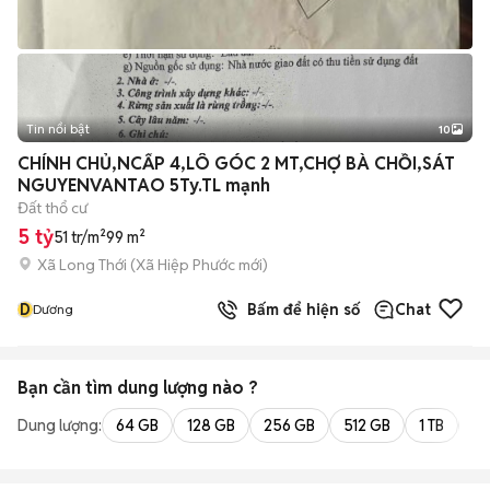
Tin nổi bật
10
+
2
CHÍNH CHỦ,NCẤP 4,LÔ GÓC 2 MT,CHỢ BÀ CHỒI,SÁT
NGUYENVANTAO 5Ty.TL mạnh
Đất thổ cư
5 tỷ
51 tr/m²
99 m²
Xã Long Thới
(
Xã Hiệp Phước
mới)
D
Bấm để hiện số
Chat
Dương
Bạn cần tìm
dung lượng
nào ?
Dung lượng:
64 GB
128 GB
256 GB
512 GB
1 TB
2 