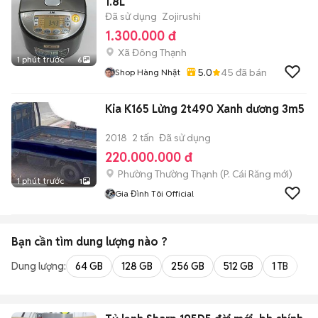
1.8L
Đã sử dụng
Zojirushi
1.300.000 đ
Xã Đông Thạnh
1 phút trước
6
5.0
45
đã bán
Shop Hàng Nhật
Kia K165 Lửng 2t490 Xanh dương 3m5
2018
2 tấn
Đã sử dụng
220.000.000 đ
Phường Thường Thạnh
(
P. Cái Răng
mới)
1 phút trước
1
Gia Đình Tôi Official
Bạn cần tìm
dung lượng
nào ?
Dung lượng:
64 GB
128 GB
256 GB
512 GB
1 TB
2 