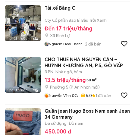
Tài xế Bằng C
Cty Cổ phần Bao Bì Bầu Trời Xanh
Đến 17 triệu/tháng
Xã Bình Lợi
1 phút trước
6
2
đã bán
Nghiem Hoai Thanh
CHO THUÊ NHÀ NGUYÊN CĂN –
HUỲNH KHƯƠNG AN, P.5, GÒ VẤP
3 PN
Nhà ngõ, hẻm
13,5 triệu/tháng
50 m²
Phường 5
(
P. An Nhơn
mới)
1 phút trước
9
5.0
1
đã bán
Nguyễn Vĩnh Đức
Quần jean Hugo Boss Nam xanh Jean
34 Germany
Đã sử dụng
Đồ nam
450.000 đ