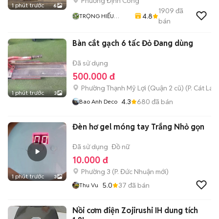
Phường Định Công
1 phút trước
6
1909
đã
4.8
TRỌNG HIẾU
bán
STORE
Bàn cắt gạch 6 tấc Đỏ Đang dùng
Đã sử dụng
500.000 đ
Phường Thạnh Mỹ Lợi (Quận 2 cũ)
(
P. Cát Lái
m
1 phút trước
3
4.3
680
đã bán
Bao Anh Deco
Đèn hơ gel móng tay Trắng Nhỏ gọn
Đã sử dụng
Đồ nữ
10.000 đ
Phường 3
(
P. Đức Nhuận
mới)
1 phút trước
3
5.0
37
đã bán
Thu Vu
Nồi cơm điện Zojirushi IH dung tích