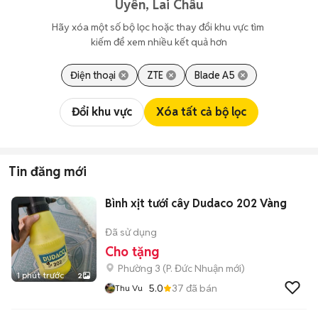
Uyên, Lai Châu
Hãy xóa một số bộ lọc hoặc thay đổi khu vực tìm 
kiếm để xem nhiều kết quả hơn
Điện thoại
ZTE
Blade A5
Đổi khu vực
Xóa tất cả bộ lọc
Tin đăng mới
Bình xịt tưới cây Dudaco 202 Vàng
Đã sử dụng
Cho tặng
Phường 3
(
P. Đức Nhuận
mới)
1 phút trước
2
5.0
37
đã bán
Thu Vu