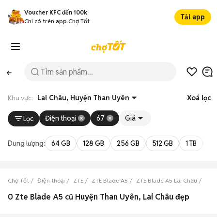
Voucher KFC đến 100k
Tải app
Chỉ có trên app Chợ Tốt
Khu vực:
Lai Châu, Huyện Than Uyên
Xoá lọc
Điện thoại
67
Giá
Lọc
Dung lượng:
64 GB
128 GB
256 GB
512 GB
1 TB
2 
Chợ Tốt
Điện thoại
ZTE
ZTE Blade A5
ZTE Blade A5 Lai Châu
ZTE
0 Zte Blade A5 cũ Huyện Than Uyên, Lai Châu đẹp