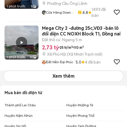
Phường Cầu Ông Lãnh
1 phút trước
5
1493
đã
4.8
Cửa Hàng Doan
bán
Vu
Mega City 2 -đường 25c,VĐ3 -bán lô
đối diện CC NOXH Block T1, Đồng nai
Đất thổ cư
Ngang 5 m
2,73 tỷ
25 tr/m²
110 m²
Xã Phú Hội
(
Xã Nhơn Trạch
mới)
1 phút trước
10
5.0
4
đã bán
Đất Nền Đại Phúc
Xem thêm
Mua bán đồ điện tử
Thành phố Lai Châu
Huyện Mường Tè
Huyện Nậm Nhùn
Huyện Phong Thổ
Huyện Sìn Hồ
Huyện Tam Đường