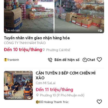
Tin nổi bật
2
Tuyển nhân viên giao nhận hàng hóa
CÔNG TY TNHH NĂM THẢO
Đến 10 triệu/tháng
Phường Cái Khế
T
Bấm để hiện số
Chat
Tranbinh
CẦN TUYỂN 3 BẾP CƠM CHIÊN MÌ
XÀO
Cơm Mì SaLai
Đến 11 triệu/tháng
Phường 10
(
P. Phú Nhuận
mới)
1 phút trước
1
Đ
Đỗ Hoàng Thanh Trúc