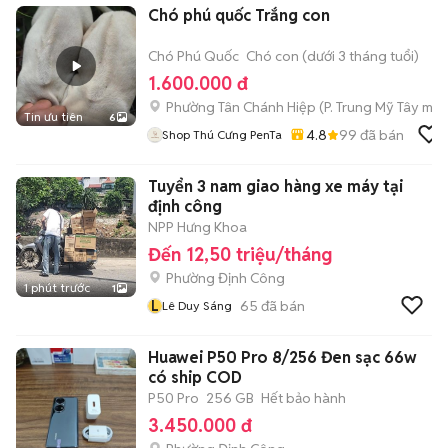
Chó phú quốc Trắng con
Chó Phú Quốc
Chó con (dưới 3 tháng tuổi)
1.600.000 đ
Phường Tân Chánh Hiệp
(
P. Trung Mỹ Tây
mới
Tin ưu tiên
6
4.8
99
đã bán
Shop Thú Cưng PenTa
Tuyển 3 nam giao hàng xe máy tại
định công
NPP Hưng Khoa
Đến 12,50 triệu/tháng
Phường Định Công
1 phút trước
1
L
65
đã bán
Lê Duy Sáng
Huawei P50 Pro 8/256 Đen sạc 66w
có ship COD
P50 Pro
256 GB
Hết bảo hành
3.450.000 đ