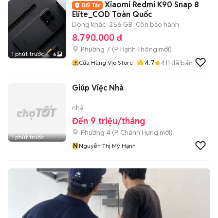
Xiaomi Redmi K90 Snap 8
Elite_COD Toàn Quốc
Dòng khác
256 GB
Còn bảo hành
8.790.000 đ
Phường 7
(
P. Hạnh Thông
mới)
1 phút trước
6
4.7
411
đã bán
Cửa Hàng Vio Store
Giúp Việc Nhà
nhà
Đến 9 triệu/tháng
Phường 4
(
P. Chánh Hưng
mới)
1 phút trước
N
Nguyễn Thị Mỹ Hạnh