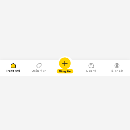
Trang chủ
Quản lý tin
Liên hệ
Tài khoản
Đăng tin
109.000 Bình chọn
Tải ứng dụng Chợ Tốt