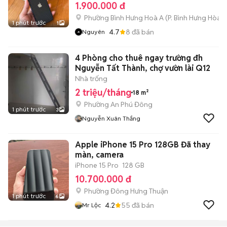
1.900.000 đ
Phường Bình Hưng Hoà A
(
P. Bình Hưng Hòa
m
1 phút trước
1
4.7
8
đã bán
Nguyên
4 Phòng cho thuê ngay trường đh
Nguyễn Tất Thành, chợ vườn lài Q12
Nhà trống
2 triệu/tháng
18 m²
Phường An Phú Đông
1 phút trước
3
Nguyễn Xuân Thắng
Apple iPhone 15 Pro 128GB Đã thay
màn, camera
iPhone 15 Pro
128 GB
10.700.000 đ
Phường Đông Hưng Thuận
1 phút trước
6
4.2
55
đã bán
Mr Lộc