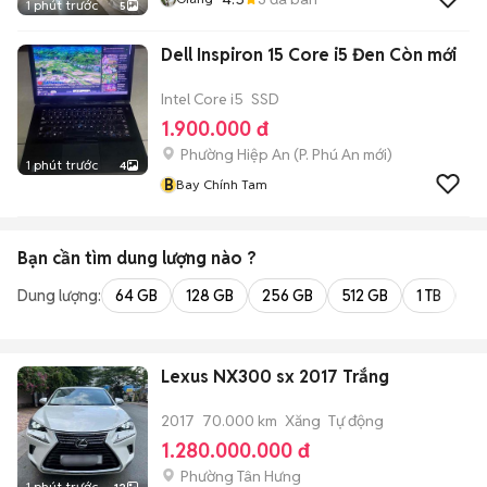
1 phút trước
5
Dell Inspiron 15 Core i5 Đen Còn mới
Intel Core i5
SSD
1.900.000 đ
Phường Hiệp An
(
P. Phú An
mới)
1 phút trước
4
B
Bay Chính Tam
Bạn cần tìm
dung lượng
nào ?
Dung lượng:
64 GB
128 GB
256 GB
512 GB
1 TB
2 
Lexus NX300 sx 2017 Trắng
2017
70.000 km
Xăng
Tự động
1.280.000.000 đ
Phường Tân Hưng
1 phút trước