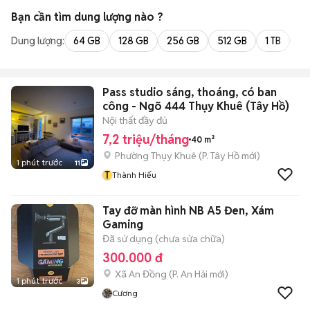
Bạn cần tìm
dung lượng
nào ?
Dung lượng:
64 GB
128 GB
256 GB
512 GB
1 TB
2 
Pass studio sáng, thoáng, có ban
công - Ngõ 444 Thụy Khuê (Tây Hồ)
Nội thất đầy đủ
7,2 triệu/tháng
40 m²
Phường Thụy Khuê
(
P. Tây Hồ
mới)
1 phút trước
11
T
Thành Hiếu
Tay đỡ màn hình NB A5 Đen, Xám
Gaming
Đã sử dụng (chưa sửa chữa)
300.000 đ
Xã An Đồng
(
P. An Hải
mới)
1 phút trước
3
Cương