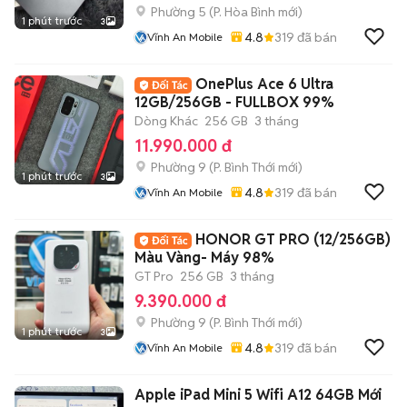
Phường 5
(
P. Hòa Bình
mới)
1 phút trước
3
4.8
319
đã bán
Vĩnh An Mobile
OnePlus Ace 6 Ultra
12GB/256GB - FULLBOX 99%
Dòng Khác
256 GB
3 tháng
11.990.000 đ
Phường 9
(
P. Bình Thới
mới)
1 phút trước
3
4.8
319
đã bán
Vĩnh An Mobile
HONOR GT PRO (12/256GB)
Màu Vàng- Máy 98%
GT Pro
256 GB
3 tháng
9.390.000 đ
Phường 9
(
P. Bình Thới
mới)
1 phút trước
3
4.8
319
đã bán
Vĩnh An Mobile
Apple iPad Mini 5 Wifi A12 64GB Mới