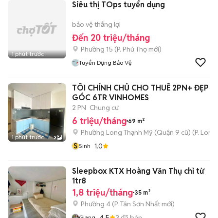
Siêu thị TOps tuyển dụng
bảo vệ thắng lợi
Đến 20 triệu/tháng
Phường 15
(
P. Phú Thọ
mới)
1 phút trước
Tuyển Dụng Bảo Vệ
TÔI CHÍNH CHỦ CHO THUÊ 2PN+ ĐẸP 
GÓC 6TR VINHOMES
2 PN
Chung cư
6 triệu/tháng
69 m²
Phường Long Thạnh Mỹ (Quận 9 cũ)
(
P. Long
1 phút trước
3
S
1.0
Sinh
Sleepbox KTX Hoàng Văn Thụ chỉ từ
1tr8
1,8 triệu/tháng
35 m²
Phường 4
(
P. Tân Sơn Nhất
mới)
4.5
3
đã bán
Giang