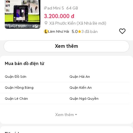
iPad Mini 5
64 GB
3.200.000 đ
Xã Phước Kiển
(
Xã Nhà Bè
mới)
1 phút trước
6
L
5.0
3
đã bán
Lâm Như Hải
Xem thêm
Mua bán đồ điện tử
Quận Đồ Sơn
Quận Hải An
Quận Hồng Bàng
Quận Kiến An
Quận Lê Chân
Quận Ngô Quyền
Xem thêm