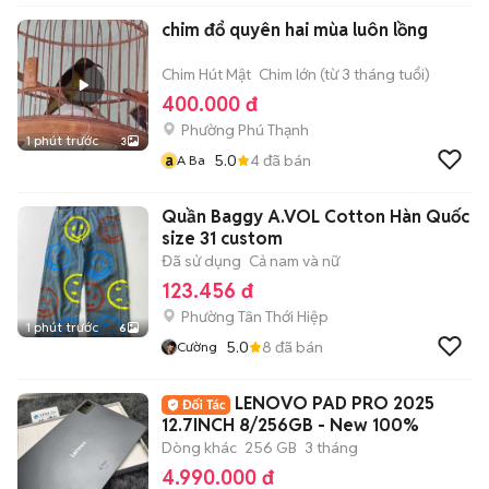
chim đổ quyên hai mùa luôn lồng
Chim Hút Mật
Chim lớn (từ 3 tháng tuổi)
400.000 đ
Phường Phú Thạnh
1 phút trước
3
a
5.0
4
đã bán
A Ba
Quần Baggy A.VOL Cotton Hàn Quốc
size 31 custom
Đã sử dụng
Cả nam và nữ
123.456 đ
Phường Tân Thới Hiệp
1 phút trước
6
5.0
8
đã bán
Cường
LENOVO PAD PRO 2025
12.7INCH 8/256GB - New 100%
Dòng khác
256 GB
3 tháng
4.990.000 đ