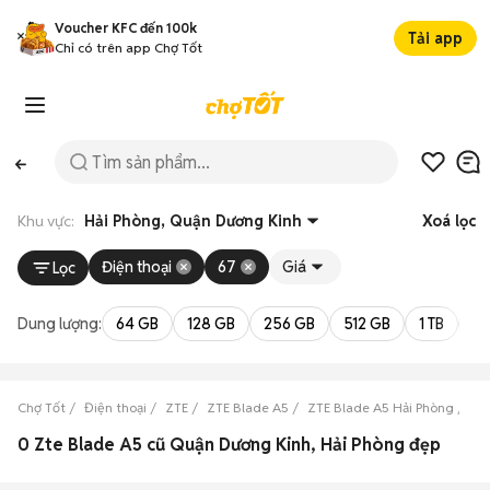
Voucher KFC đến 100k
Tải app
Chỉ có trên app Chợ Tốt
Khu vực:
Hải Phòng, Quận Dương Kinh
Xoá lọc
Điện thoại
67
Giá
Lọc
Dung lượng:
64 GB
128 GB
256 GB
512 GB
1 TB
2 
Chợ Tốt
Điện thoại
ZTE
ZTE Blade A5
ZTE Blade A5 Hải Phòng
ZT
0 Zte Blade A5 cũ Quận Dương Kinh, Hải Phòng đẹp