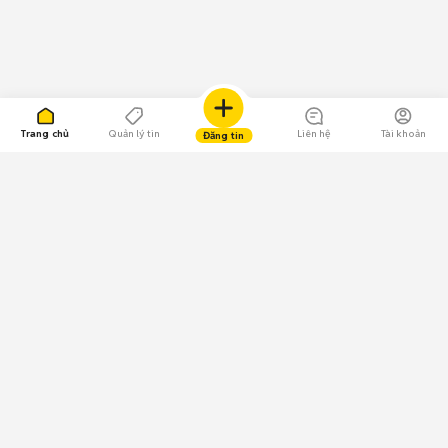
Trang chủ
Quản lý tin
Liên hệ
Tài khoản
Đăng tin
109.000 Bình chọn
Tải ứng dụng Chợ Tốt
Về Chợ Tốt
Quy chế sàn
Chính sách bảo mật
Giải quyết tranh chấp
CÔNG TY TNHH CHỢ TỐT - Người đại diện theo pháp luật:
Nguyễn Trọng Tấn; GPDKKD: 0312120782 do Sở KH & ĐT TP.HCM cấp ngày