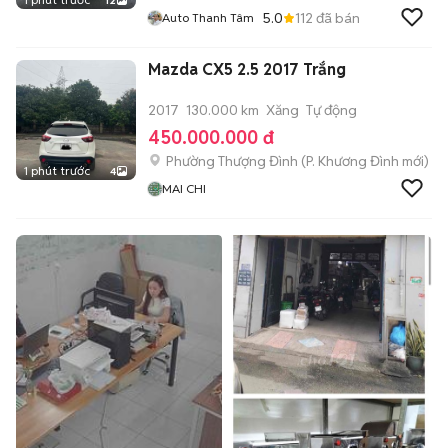
12
5.0
112
đã bán
Auto Thanh Tâm
Mazda CX5 2.5 2017 Trắng
2017
130.000 km
Xăng
Tự động
450.000.000 đ
Phường Thượng Đình
(
P. Khương Đình
mới)
1 phút trước
4
MAI CHI