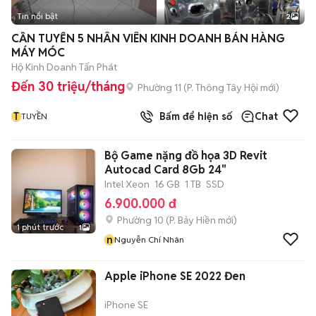
Tin nổi bật
2
CẦN TUYỂN 5 NHÂN VIÊN KINH DOANH BÁN HÀNG
MÁY MÓC
Hộ Kinh Doanh Tấn Phát
Đến 30 triệu/tháng
Phường 11
(
P. Thông Tây Hội
mới)
T
Bấm để hiện số
Chat
TUYỀN
Bộ Game nặng đồ họa 3D Revit
Autocad Card 8Gb 24"
Intel Xeon
16 GB
1 TB
SSD
6.900.000 đ
Phường 10
(
P. Bảy Hiền
mới)
1 phút trước
1
n
Nguyễn Chí Nhân
Apple iPhone SE 2022 Đen
iPhone SE