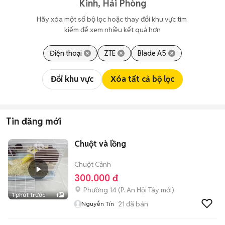
Kinh, Hải Phòng
Hãy xóa một số bộ lọc hoặc thay đổi khu vực tìm 
kiếm để xem nhiều kết quả hơn
Điện thoại
ZTE
Blade A5
Đổi khu vực
Xóa tất cả bộ lọc
Tin đăng mới
Chuột và lồng
Chuột Cảnh
300.000 đ
Phường 14
(
P. An Hội Tây
mới)
1 phút trước
1
21
đã bán
Nguyễn Tín