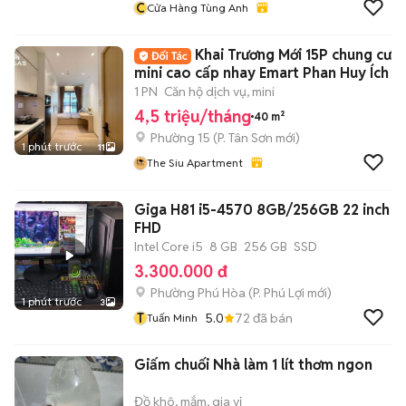
C
Cửa Hàng Tùng Anh
Khai Trương Mới 15P chung cư
mini cao cấp nhay Emart Phan Huy Ích
1 PN
Căn hộ dịch vụ, mini
4,5 triệu/tháng
40 m²
Phường 15
(
P. Tân Sơn
mới)
1 phút trước
11
The Siu Apartment
Giga H81 i5-4570 8GB/256GB 22 inch
FHD
Intel Core i5
8 GB
256 GB
SSD
3.300.000 đ
Phường Phú Hòa
(
P. Phú Lợi
mới)
1 phút trước
3
T
5.0
72
đã bán
Tuấn Minh
Giấm chuối Nhà làm 1 lít thơm ngon
Đồ khô, mắm, gia vị