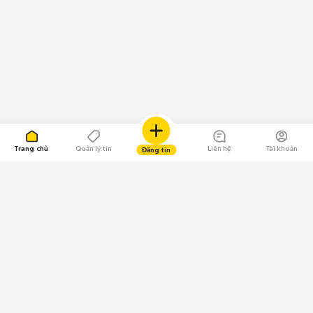
Trang chủ
Quản lý tin
Liên hệ
Tài khoản
Đăng tin
109.000 Bình chọn
Tải ứng dụng Chợ Tốt