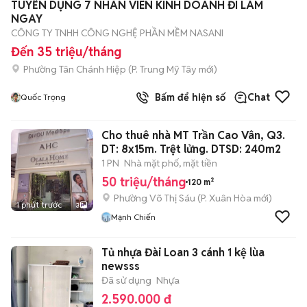
TUYỂN DỤNG 7 NHÂN VIÊN KINH DOANH ĐI LÀM
NGAY
CÔNG TY TNHH CÔNG NGHỆ PHẦN MỀM NASANI
Đến 35 triệu/tháng
Phường Tân Chánh Hiệp
(
P. Trung Mỹ Tây
mới)
Bấm để hiện số
Chat
Quốc Trọng
Cho thuê nhà MT Trần Cao Vân, Q3.
DT: 8x15m. Trệt lửng. DTSD: 240m2
1 PN
Nhà mặt phố, mặt tiền
50 triệu/tháng
120 m²
Phường Võ Thị Sáu
(
P. Xuân Hòa
mới)
1 phút trước
3
Mạnh Chiến
Tủ nhựa Đài Loan 3 cánh 1 kệ lùa
newsss
Đã sử dụng
Nhựa
2.590.000 đ