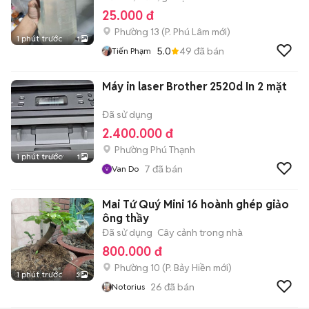
25.000 đ
Phường 13
(
P. Phú Lâm
mới)
1 phút trước
1
5.0
49
đã bán
Tiến Phạm
Máy in laser Brother 2520d In 2 mặt
Đã sử dụng
2.400.000 đ
Phường Phú Thạnh
1 phút trước
1
7
đã bán
Van Do
Mai Tứ Quý Mini 16 hoành ghép giảo
ông thầy
Đã sử dụng
Cây cảnh trong nhà
800.000 đ
Phường 10
(
P. Bảy Hiền
mới)
1 phút trước
3
26
đã bán
Notorius