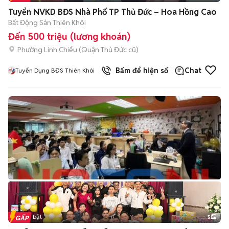
+
2
Tuyển NVKD BĐS Nhà Phố TP Thủ Đức – Hoa Hồng Cao
Bất Động Sản Thiên Khôi
Đến 500 triệu (lương khoán)
Phường Linh Chiểu (Quận Thủ Đức cũ)
Bấm để hiện số
Chat
Tuyển Dụng BĐS Thiên Khôi
Tin nổi bật
5