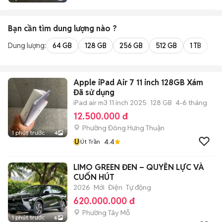
Bạn cần tìm
dung lượng
nào ?
Dung lượng:
64 GB
128 GB
256 GB
512 GB
1 TB
2 
Apple iPad Air 7 11 inch 128GB Xám
Đã sử dụng
iPad air m3 11 inch 2025
128 GB
4-6 tháng
12.500.000 đ
Phường Đông Hưng Thuận
1 phút trước
4
Ú
4.4
Út Trần
LIMO GREEN ĐEN – QUYỀN LỰC VÀ
CUỐN HÚT
2026
Mới
Điện
Tự động
620.000.000 đ
Phường Tây Mỗ
1 phút trước
6