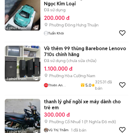
Ngọc Kim Loại
Đã sử dụng
200.000 đ
Phường Đông Hưng Thuận
1 phút trước
1
Tuấn Khôi
Về thêm 99 thùng Barebone Lenovo
710s chính hãng
Đã sử dụng (chưa sửa chữa)
1.100.000 đ
Phường Hòa Cường Nam
1 phút trước
1
32531
đã
5.0
Thiên An
bán
Computer
thanh lý ghế ngồi xe máy dành cho
trẻ em
300.000 đ
Phường Cổ Nhuế 1
(
P. Nghĩa Đô
mới)
1
đã bán
Vũ Thị Thắm
1 phút trước
1