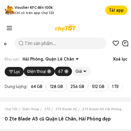
Voucher KFC đến 100k
Tải app
Chỉ có trên app Chợ Tốt
Khu vực:
Hải Phòng, Quận Lê Chân
Xoá lọc
Điện thoại
67
Giá
Lọc
Dung lượng:
64 GB
128 GB
256 GB
512 GB
1 TB
2 
Chợ Tốt
Điện thoại
ZTE
ZTE Blade A5
ZTE Blade A5 Hải Phòng
ZT
0 Zte Blade A5 cũ Quận Lê Chân, Hải Phòng đẹp