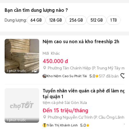
Bạn cần tìm
dung lượng
nào ?
Dung lượng:
64 GB
128 GB
256 GB
512 GB
1 TB
2 
Nệm cao su non xả kho freeship 2h
Mới
Khác
450.000 đ
Phường Tân Chánh Hiệp
(
P. Trung Mỹ Tây
mới
1 phút trước
2
5.0
517
đã bán
Kho Nệm Cao Su Phát Tài
Tuyển nhân viên quán cà phê đi làm nga
tại quận 1
tiệm cà phê Sài Gòn Xưa
Đến 15 triệu/tháng
Phường Nguyễn Cư Trinh
(
P. Cầu Ông Lãnh
mớ
1 phút trước
T
5.0
Trần Thị Khánh Linh