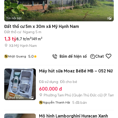
Tin nổi bật
3
Đất thổ cư 5m x 30m xã Mỹ Hạnh Nam
Đất thổ cư
Ngang 5 m
1,3 tỷ
8,7 tr/m²
149 m²
Xã Mỹ Hạnh Nam
N
5.0
Bấm để hiện số
Chat
Nhật Quang
Máy hút sữa Moaz BéBé MB – 052 Nữ T
Đã sử dụng
Đồ cho bé
600.000 đ
Phường Tam Phú (Quận Thủ Đức cũ)
(
P. Tam B
1 phút trước
4
N
5
đã bán
Nguyễn Thanh Hải
Mô hình Lamborghini Huracan Xanh