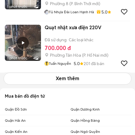
Phường 8
(
P. Bình Thới
mới)
1 phút trước
1
5.0
Tủ Nhựa Đài Loan Hạnh Hà
Quạt nhật xưa điện 220V
Đã sử dụng
Các loại khác
700.000 đ
Phường Tân Hòa
(
P. Hố Nai
mới)
1 phút trước
4
T
5.0
201
đã bán
Tuấn Nguyễn
Xem thêm
Mua bán đồ điện tử
Quận Đồ Sơn
Quận Dương Kinh
Quận Hải An
Quận Hồng Bàng
Quận Kiến An
Quận Ngô Quyền