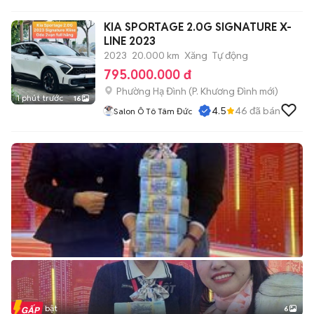
KIA SPORTAGE 2.0G SIGNATURE X-
LINE 2023
2023
20.000 km
Xăng
Tự động
795.000.000 đ
Phường Hạ Đình
(
P. Khương Đình
mới)
1 phút trước
16
4.5
46
đã bán
Salon Ô Tô Tâm Đức
Tin nổi bật
6