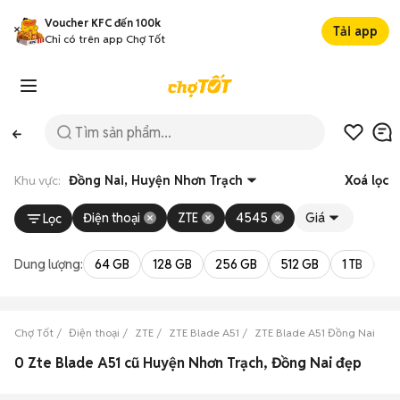
Voucher KFC đến 100k
Tải app
Chỉ có trên app Chợ Tốt
Khu vực:
Đồng Nai, Huyện Nhơn Trạch
Xoá lọc
Điện thoại
ZTE
4545
Giá
Lọc
Dung lượng:
64 GB
128 GB
256 GB
512 GB
1 TB
2 
Chợ Tốt
Điện thoại
ZTE
ZTE Blade A51
ZTE Blade A51 Đồng Nai
Z
0 Zte Blade A51 cũ Huyện Nhơn Trạch, Đồng Nai đẹp