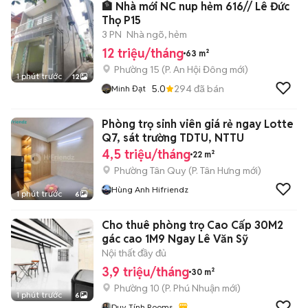
🏦 Nhà mới NC nup hẻm 616// Lê Đức
Thọ P15
3 PN
Nhà ngõ, hẻm
12 triệu/tháng
63 m²
Phường 15
(
P. An Hội Đông
mới)
1 phút trước
12
5.0
294
đã bán
Minh Đạt
Phòng trọ sinh viên giá rẻ ngay Lotte
Q7, sát trường TDTU, NTTU
4,5 triệu/tháng
22 m²
Phường Tân Quy
(
P. Tân Hưng
mới)
Hùng Anh Hifriendz
1 phút trước
6
Cho thuê phòng trọ Cao Cấp 30M2
gác cao 1M9 Ngay Lê Văn Sỹ
Nội thất đầy đủ
3,9 triệu/tháng
30 m²
Phường 10
(
P. Phú Nhuận
mới)
1 phút trước
6
Duy Tính Rooms