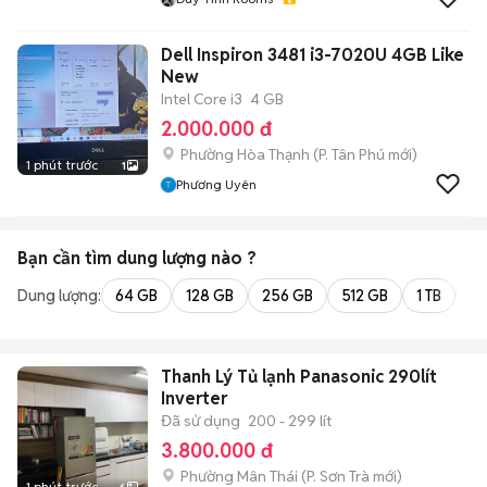
Dell Inspiron 3481 i3-7020U 4GB Like
New
Intel Core i3
4 GB
2.000.000 đ
Phường Hòa Thạnh
(
P. Tân Phú
mới)
1 phút trước
1
Phương Uyên
Bạn cần tìm
dung lượng
nào ?
Dung lượng:
64 GB
128 GB
256 GB
512 GB
1 TB
2 
Thanh Lý Tủ lạnh Panasonic 290lít
Inverter
Đã sử dụng
200 - 299 lít
3.800.000 đ
Phường Mân Thái
(
P. Sơn Trà
mới)
1 phút trước