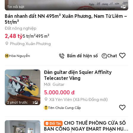
Tin nổi bật
4
Bán nhanh đất NN 495m² Xuân Phương, Nam Từ Liêm –
5tr/m²
Đất nông nghiệp
2,48 tỷ
5 tr/m²
495 m²
Phường Xuân Phương
H
Bấm để hiện số
Chat
Hòa Nguyễn
Đàn guitar điện Squier Affinity
Telecaster Vàng
Mới
Guitar
5.000.000 đ
Xã Yên Viên
(
Xã Phù Đổng
mới)
2 phút trước
2
T
Tên Chưa Cung Cấp
CHO THUÊ PHÒNG CỬA SỔ
BAN CÔNG NGAY EMART PHẠN HUY