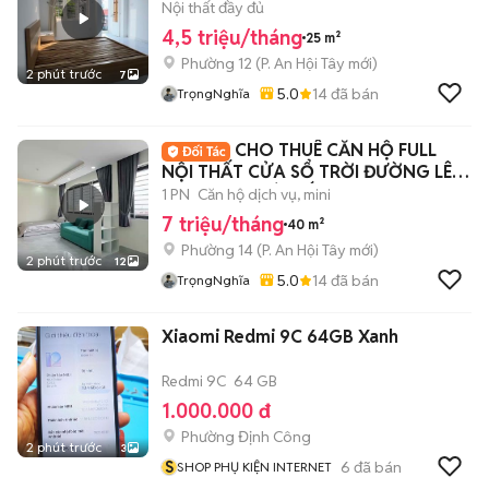
ÍCH - GÒ VẤP
Nội thất đầy đủ
4,5 triệu/tháng
25 m²
Phường 12
(
P. An Hội Tây
mới)
2 phút trước
7
5.0
14
đã bán
TrọngNghĩa
CHO THUÊ CĂN HỘ FULL
NỘI THẤT CỬA SỔ TRỜI ĐƯỜNG LÊ
VĂN THỌ - GÒ VẤP
1 PN
Căn hộ dịch vụ, mini
7 triệu/tháng
40 m²
Phường 14
(
P. An Hội Tây
mới)
2 phút trước
12
5.0
14
đã bán
TrọngNghĩa
Xiaomi Redmi 9C 64GB Xanh
Redmi 9C
64 GB
1.000.000 đ
Phường Định Công
2 phút trước
3
S
6
đã bán
SHOP PHỤ KIỆN INTERNET