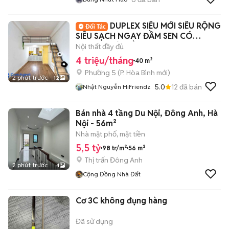
DUPLEX SIÊU MỚI SIÊU RỘNG
SIÊU SẠCH NGAY ĐẦM SEN CÓ
THANG MÁY HẦM XE
Nội thất đầy đủ
4 triệu/tháng
40 m²
Phường 5
(
P. Hòa Bình
mới)
2 phút trước
12
5.0
12
đã bán
Nhật Nguyễn HiFriendz
Bán nhà 4 tầng Du Nội, Đông Anh, Hà
Nội - 56m²
Nhà mặt phố, mặt tiền
5,5 tỷ
98 tr/m²
56 m²
Thị trấn Đông Anh
2 phút trước
4
Cộng Đồng Nhà Đất
Cơ 3C không đụng hàng
Đã sử dụng