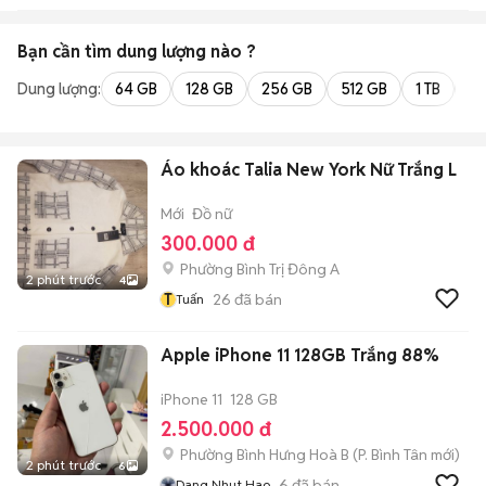
Bạn cần tìm
dung lượng
nào ?
Dung lượng:
64 GB
128 GB
256 GB
512 GB
1 TB
2 
Áo khoác Talia New York Nữ Trắng L
Mới
Đồ nữ
300.000 đ
Phường Bình Trị Đông A
2 phút trước
4
T
26
đã bán
Tuấn
Apple iPhone 11 128GB Trắng 88%
iPhone 11
128 GB
2.500.000 đ
Phường Bình Hưng Hoà B
(
P. Bình Tân
mới)
2 phút trước
6
6
đã bán
Dang Nhut Hao