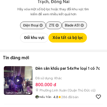
Trạch, Đồng Nai
Hãy xóa một số bộ lọc hoặc thay đổi khu vực tìm 
kiếm để xem nhiều kết quả hơn
Điện thoại
ZTE
Blade A51
Đổi khu vực
Xóa tất cả bộ lọc
Tin đăng mới
Đèn sân khấu par 54x9w loại 1 có 7c
Đã sử dụng
Khác
800.000 đ
Phường Linh Xuân (Quận Thủ Đức cũ)
1 phút trước
6
4.8
286
đã bán
Hiếu Trần