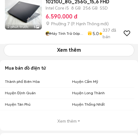
10210U_8G_256G_15,6 FHD
Intel Core i5
8 GB
256 GB
SSD
6.590.000 đ
Phường 7
(
P. Hạnh Thông
mới)
2 phút trước
5
337
đã
5.0
Máy Tính Trả Góp
bán
HCM
Xem thêm
Mua bán đồ điện tử
Thành phố Biên Hòa
Huyện Cẩm Mỹ
Huyện Định Quán
Huyện Long Thành
Huyện Tân Phú
Huyện Thống Nhất
Xem thêm