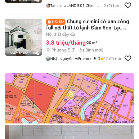
6
2
đã bán
Tam Nhu LAND BĐS Chính
Chủ Đà Nẵng
Chung cư mini có ban công
full nội thất tủ lạnh Đầm Sen-Lạc
Long Quân🌸
Nội thất đầy đủ
3,8 triệu/tháng
20 m²
Phường 5
(
P. Hòa Bình
mới)
1 phút trước
10
5.0
12
đã bán
Nhật Nguyễn HiFriendz