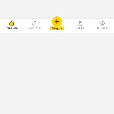
Trang chủ
Quản lý tin
Liên hệ
Tài khoản
Đăng tin
109.000 Bình chọn
Tải ứng dụng Chợ Tốt
Về Chợ Tốt
Quy chế sàn
Chính sách bảo mật
Giải quyết tranh chấp
CÔNG TY TNHH CHỢ TỐT - Người đại diện theo pháp luật:
Nguyễn Trọng Tấn; GPDKKD: 0312120782 do Sở KH & ĐT TP.HCM cấp ngày
11/01/2013;