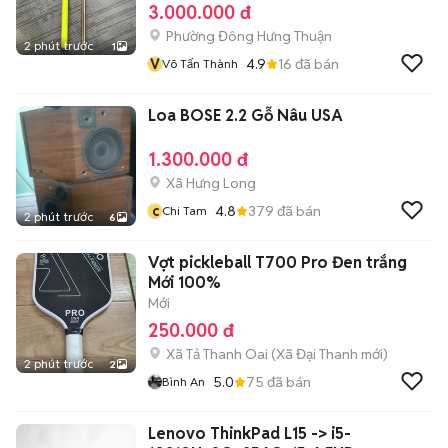
3.000.000 đ
Phường Đông Hưng Thuận
2 phút trước
1
V
4.9
16
đã bán
Võ Tấn Thành
Loa BOSE 2.2 Gỗ Nâu USA
1.300.000 đ
Xã Hưng Long
c
4.8
379
đã bán
Chi Tam
2 phút trước
6
Vợt pickleball T700 Pro Đen trắng
Mới 100%
Mới
250.000 đ
Xã Tả Thanh Oai
(
Xã Đại Thanh
mới)
2 phút trước
2
5.0
75
đã bán
Bình An
Lenovo ThinkPad L15 -> i5-