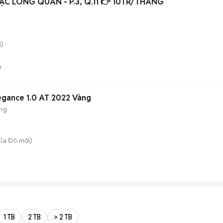
ẠC LONG QUÂN - P.3, Q.11 👉 10TR/THÁNG
)
n
egance 1.0 AT 2022 Vàng
ng
hĩa Đô
mới)
1 TB
2 TB
> 2 TB