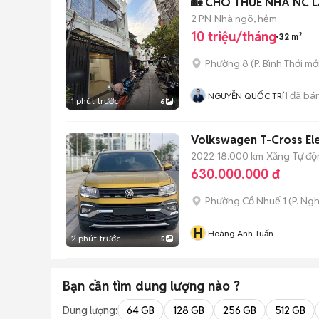
🏡 CHO THUÊ NHÀ NC L
2 PN
Nhà ngõ, hẻm
10 triệu/tháng
32 m²
Phường 8
(
P. Bình Thới
mới
1
đã bá
NGUYỄN QUỐC TRÍ
1 phút trước
6
Volkswagen T-Cross El
2022
18.000 km
Xăng
Tự độ
630.000.000 đ
Phường Cổ Nhuế 1
(
P. Ng
H
Hoàng Anh Tuấn
2 phút trước
5
Bạn cần tìm
dung lượng
nào ?
Dung lượng:
64 GB
128 GB
256 GB
512 GB