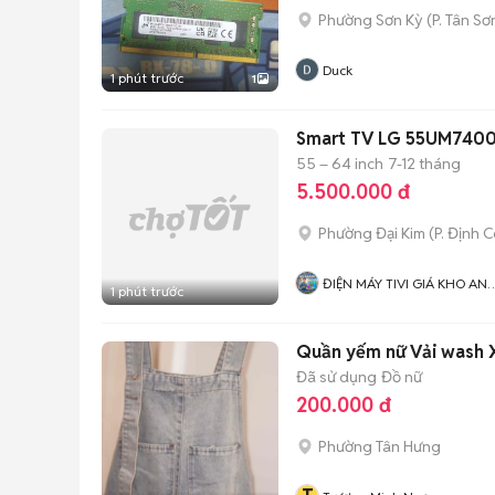
Phường Sơn Kỳ
(
P. Tân Sơ
Duck
1 phút trước
1
Smart TV LG 55UM740
55 – 64 inch
7-12 tháng
5.500.000 đ
Phường Đại Kim
(
P. Định 
ĐIỆN MÁY TIVI GIÁ KHO AN
1 phút trước
KHANG
Quần yếm nữ Vải wash X
Đã sử dụng
Đồ nữ
200.000 đ
Phường Tân Hưng