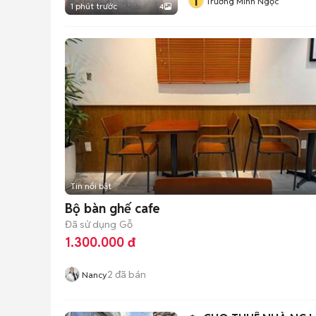
T
Trương Minh Ngọc
1 phút trước
4
Tin nổi bật
Bộ bàn ghế cafe
Đã sử dụng
Gỗ
1.300.000 đ
2
đã bán
Nancy