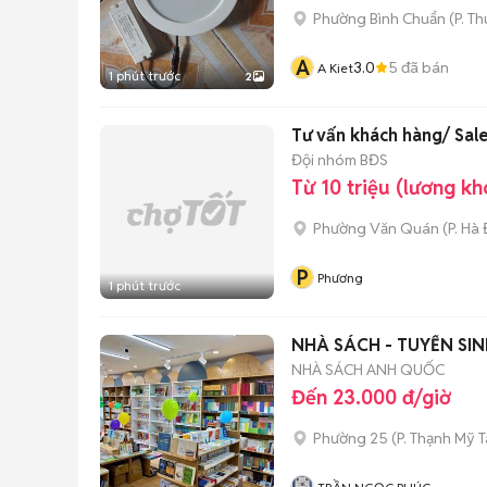
Phường Bình Chuẩn
(
P. T
A
3.0
5
đã bán
A Kiet
1 phút trước
2
Tư vấn khách hàng/ Sal
Đội nhóm BĐS
Từ 10 triệu (lương kh
Phường Văn Quán
(
P. Hà
P
Phương
1 phút trước
NHÀ SÁCH - TUYỂN SI
NHÀ SÁCH ANH QUỐC
Đến 23.000 đ/giờ
Phường 25
(
P. Thạnh Mỹ 