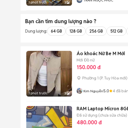
TRẦN NGỌC PHÚC
1 phút trước
2
Bạn cần tìm
dung lượng
nào ?
Dung lượng:
64 GB
128 GB
256 GB
512 GB
Áo khoác Nữ Be M Mới
Mới
Đồ nữ
150.000 đ
Phường 1
(
P. Tuy Hòa
mới)
5.0
4
đã bá
Kim Nguyễn
1 phút trước
2
RAM Laptop Micron 8G
Đã sử dụng (chưa sửa chữa)
480.000 đ