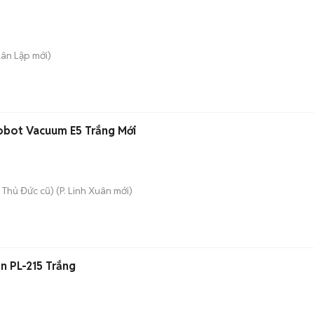
uân Lập
mới)
obot Vacuum E5 Trắng Mới
 Thủ Đức cũ)
(
P. Linh Xuân
mới)
n PL-215 Trắng