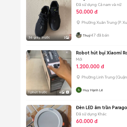
Đã sử dụng
Cả nam và nữ
50.000 đ
Phường Xuân Trung
(
P. X
47
đã bán
Thuý
36 giây trước
2
Robot hút bụi Xiaomi R
Mới
1.200.000 đ
Phường Linh Trung (Quận
Huy Hạnh Lê
1 phút trước
6
Đèn LED âm trần Parago
Đã sử dụng
Khác
60.000 đ