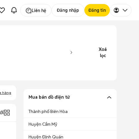
Đăng nhập
Đăng tin
Liên hệ
Xoá
lọc
a hàng
Mua bán đồ điện tử
Thành phố Biên Hòa
ới
Huyện Cẩm Mỹ
Huyện Định Quán