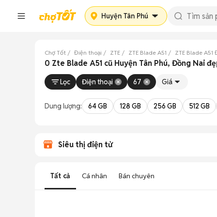
Huyện Tân Phú
Chợ Tốt
Điện thoại
ZTE
ZTE Blade A51
ZTE Blade A51 
0 Zte Blade A51 cũ Huyện Tân Phú, Đồng Nai đ
Lọc
Điện thoại
67
Giá
Dung lượng:
64 GB
128 GB
256 GB
512 GB
Siêu thị điện tử
Tất cả
Cá nhân
Bán chuyên