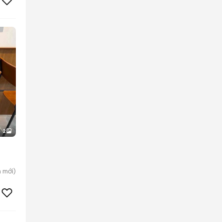
2
n
mới)