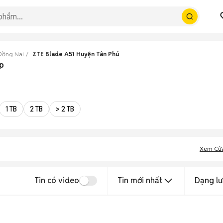
Đồng Nai
ZTE Blade A51 Huyện Tân Phú
ẹp
1 TB
2 TB
> 2 TB
Xem Cử
Tin có video
Tin mới nhất
Dạng lư