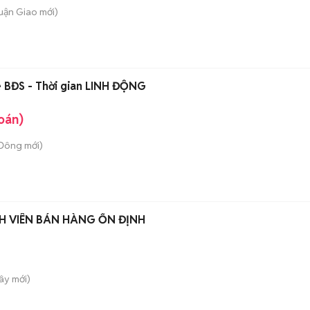
huận Giao
mới)
e BĐS - Thời gian LINH ĐỘNG
oán)
 Đông
mới)
NH VIÊN BÁN HÀNG ỔN ĐỊNH
Tây
mới)