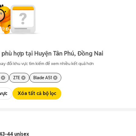
 phù hợp tại Huyện Tân Phú, Đồng Nai
hay đổi khu vực tìm kiếm để xem nhiều kết quả hơn
ZTE
Blade A51
 vực
Xóa tất cả bộ lọc
 43-44 unisex