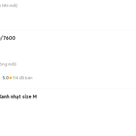
n Nhì
mới)
0/7600
Công
mới)
5.0
114
đã bán
anh nhạt size M