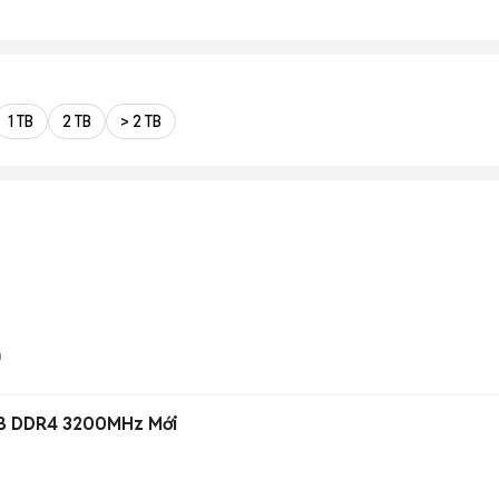
1 TB
2 TB
> 2 TB
n
B DDR4 3200MHz Mới