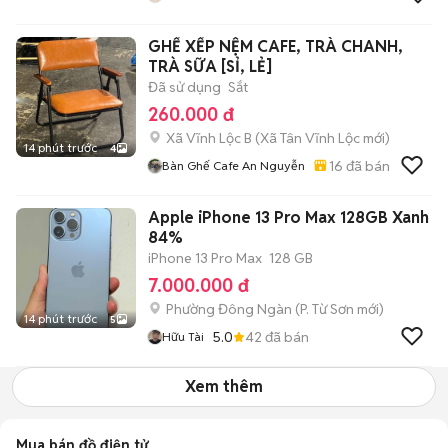
GHẾ XẾP NỆM CAFE, TRÀ CHANH,
TRÀ SỮA [SỈ, LẺ]
Đã sử dụng
Sắt
260.000 đ
Xã Vĩnh Lộc B
(
Xã Tân Vĩnh Lộc
mới)
14 phút trước
4
16
đã bán
Bàn Ghế Cafe An Nguyễn
Apple iPhone 13 Pro Max 128GB Xanh
84%
iPhone 13 Pro Max
128 GB
7.000.000 đ
Phường Đông Ngàn
(
P. Từ Sơn
mới)
14 phút trước
5
5.0
42
đã bán
Hữu Tài
Xem thêm
Mua bán đồ điện tử