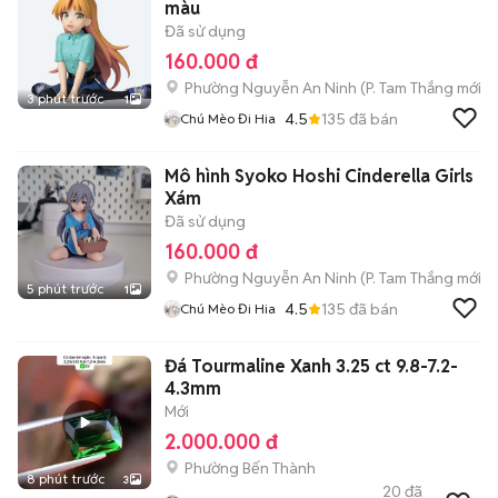
màu
Đã sử dụng
160.000 đ
Phường Nguyễn An Ninh
(
P. Tam Thắng
mới)
3 phút trước
1
4.5
135
đã bán
Chú Mèo Đi Hia
Mô hình Syoko Hoshi Cinderella Girls
Xám
Đã sử dụng
160.000 đ
Phường Nguyễn An Ninh
(
P. Tam Thắng
mới)
5 phút trước
1
4.5
135
đã bán
Chú Mèo Đi Hia
Đá Tourmaline Xanh 3.25 ct 9.8-7.2-
4.3mm
Mới
2.000.000 đ
Phường Bến Thành
8 phút trước
3
20
đã