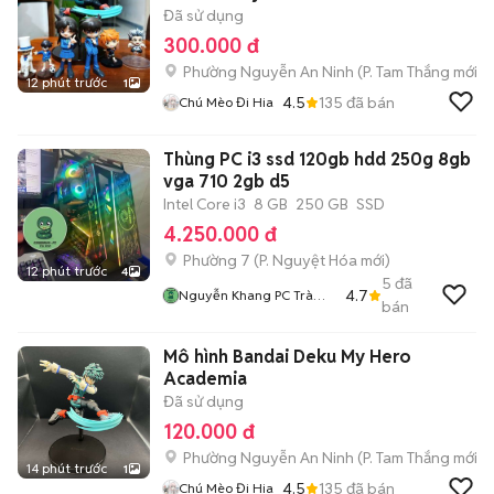
Đã sử dụng
300.000 đ
Phường Nguyễn An Ninh
(
P. Tam Thắng
mới)
12 phút trước
1
4.5
135
đã bán
Chú Mèo Đi Hia
Thùng PC i3 ssd 120gb hdd 250g 8gb
vga 710 2gb d5
Intel Core i3
8 GB
250 GB
SSD
4.250.000 đ
Phường 7
(
P. Nguyệt Hóa
mới)
12 phút trước
4
5
đã
4.7
Nguyễn Khang PC Trà
bán
Vinh
Mô hình Bandai Deku My Hero
Academia
Đã sử dụng
120.000 đ
Phường Nguyễn An Ninh
(
P. Tam Thắng
mới)
14 phút trước
1
4.5
135
đã bán
Chú Mèo Đi Hia