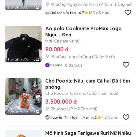
Phường Nguyễn An Ninh
(
P. Tam Thắng
mới)
2 phút trước
1
4.5
135
đã bán
Chú Mèo Đi Hia
Áo polo Coolmate ProMax Logo
Ngực L Đen
Mới
Cả nam và nữ
90.000 đ
Phường Long Trường (Quận 9 cũ)
3 phút trước
2
8
đã bán
Meome
Chó Poodle Nâu, cam Cả hai Đã tiêm
phòng
Chó Poodle
Chó nhỏ (dưới 1 năm tuổi)
3.500.000 đ
Phường 1
(
P. Mỹ Tho
mới)
3 phút trước
1
5.0
4
đã bán
Nguyễn Thị Huỳnh Mai
Mô hình Sega Tanigawa Ruri Nữ Nhiều