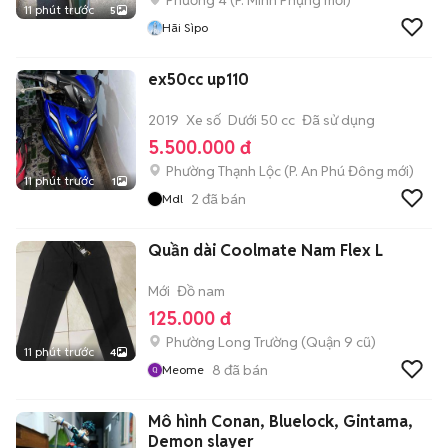
Phường 4
(
P. Minh Phụng
mới)
11 phút trước
5
Hãi Sìpo
ex50cc up110
2019
Xe số
Dưới 50 cc
Đã sử dụng
5.500.000 đ
Phường Thạnh Lộc
(
P. An Phú Đông
mới)
11 phút trước
1
2
đã bán
Mdl
Quần dài Coolmate Nam Flex L
Mới
Đồ nam
125.000 đ
Phường Long Trường (Quận 9 cũ)
11 phút trước
4
8
đã bán
Meome
Mô hình Conan, Bluelock, Gintama,
Demon slayer