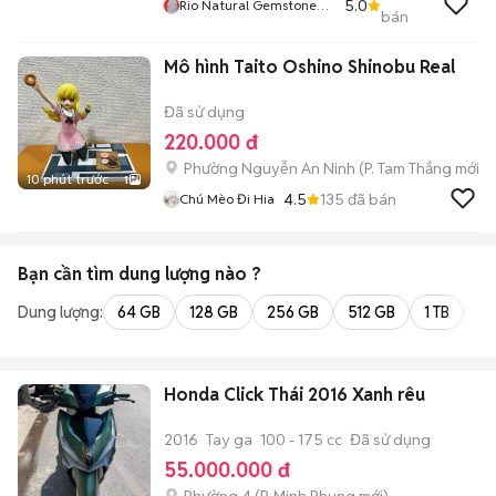
5.0
Rio Natural Gemstone
bán
Jewelry
Mô hình Taito Oshino Shinobu Real
Đã sử dụng
220.000 đ
Phường Nguyễn An Ninh
(
P. Tam Thắng
mới)
10 phút trước
1
4.5
135
đã bán
Chú Mèo Đi Hia
Bạn cần tìm
dung lượng
nào ?
Dung lượng:
64 GB
128 GB
256 GB
512 GB
1 TB
2 
Honda Click Thái 2016 Xanh rêu
2016
Tay ga
100 - 175 cc
Đã sử dụng
55.000.000 đ