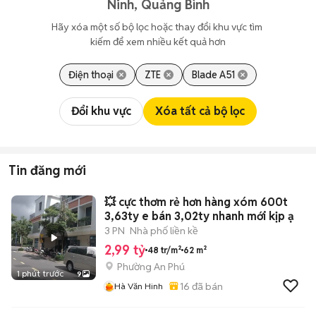
Ninh, Quảng Bình
Hãy xóa một số bộ lọc hoặc thay đổi khu vực tìm 
kiếm để xem nhiều kết quả hơn
Điện thoại
ZTE
Blade A51
Đổi khu vực
Xóa tất cả bộ lọc
Tin đăng mới
💥 cực thơm rẻ hơn hàng xóm 600t
3,63ty e bán 3,02ty nhanh mới kịp ạ
3 PN
Nhà phố liền kề
2,99 tỷ
48 tr/m²
62 m²
Phường An Phú
1 phút trước
9
16
đã bán
Hà Văn Hinh