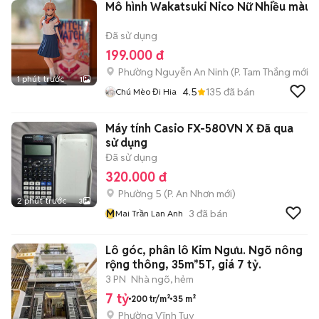
Mô hình Wakatsuki Nico Nữ Nhiều màu
Đã sử dụng
199.000 đ
Phường Nguyễn An Ninh
(
P. Tam Thắng
mới)
1 phút trước
1
4.5
135
đã bán
Chú Mèo Đi Hia
Máy tính Casio FX-580VN X Đã qua
sử dụng
Đã sử dụng
320.000 đ
Phường 5
(
P. An Nhơn
mới)
2 phút trước
3
M
3
đã bán
Mai Trần Lan Anh
Lô góc, phân lô Kim Ngưu. Ngõ nông
rộng thông, 35m*5T, giá 7 tỷ.
3 PN
Nhà ngõ, hẻm
7 tỷ
200 tr/m²
35 m²
Phường Vĩnh Tuy