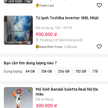
2 phút trước
5
T
Thanh Lam
Tủ lạnh Toshiba Inverter 188L Nhật
Đã sử dụng
150 - 199 lít
900.000 đ
Phường 6
(
P. Bình Đông
mới)
2 phút trước
3
D
3
đã bán
Dang Minh Trung
Bạn cần tìm
dung lượng
nào ?
Dung lượng:
64 GB
128 GB
256 GB
512 GB
1 TB
2 
Mô hình Bandai Suletta Real Nữ Đa
màu
Đã sử dụng
300.000 đ