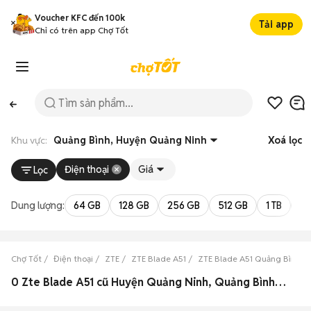
Voucher KFC đến 100k
Tải app
Chỉ có trên app Chợ Tốt
Khu vực:
Quảng Bình, Huyện Quảng Ninh
Xoá lọc
Điện thoại
Giá
Lọc
Dung lượng:
64 GB
128 GB
256 GB
512 GB
1 TB
2 
Chợ Tốt
Điện thoại
ZTE
ZTE Blade A51
ZTE Blade A51 Quảng Bình
0 Zte Blade A51 cũ Huyện Quảng Ninh, Quảng Bình đẹp