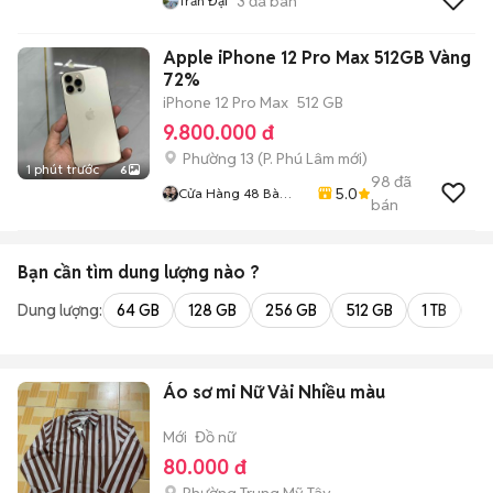
3
đã bán
Trần Đại
Apple iPhone 12 Pro Max 512GB Vàng
72%
iPhone 12 Pro Max
512 GB
9.800.000 đ
Phường 13
(
P. Phú Lâm
mới)
1 phút trước
6
98
đã
5.0
Cửa Hàng 48 Bà
bán
Hom
Bạn cần tìm
dung lượng
nào ?
Dung lượng:
64 GB
128 GB
256 GB
512 GB
1 TB
2 
Áo sơ mi Nữ Vải Nhiều màu
Mới
Đồ nữ
80.000 đ