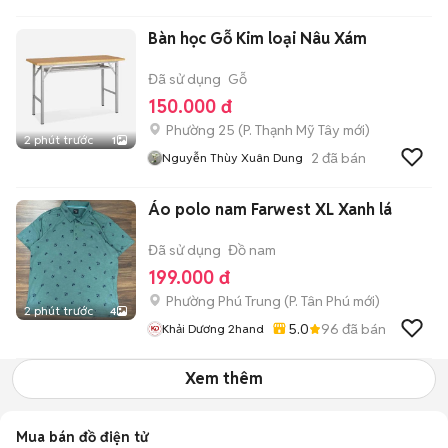
Bàn học Gỗ Kim loại Nâu Xám
Đã sử dụng
Gỗ
150.000 đ
Phường 25
(
P. Thạnh Mỹ Tây
mới)
2 phút trước
1
2
đã bán
Nguyễn Thùy Xuân Dung
Áo polo nam Farwest XL Xanh lá
Đã sử dụng
Đồ nam
199.000 đ
Phường Phú Trung
(
P. Tân Phú
mới)
2 phút trước
4
5.0
96
đã bán
Khải Dương 2hand
Xem thêm
Mua bán đồ điện tử