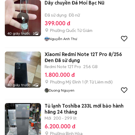
Dây chuyền Đá Moi Bạc Nữ
Đã sử dụng
Đồ nữ
399.000 đ
Phường Quốc Tử Giám
40 giây trước
2
Nguyễn Anh Thư
Xiaomi Redmi Note 12T Pro 8/256
Đen Đã sử dụng
Redmi Note 12T Pro
256 GB
1.800.000 đ
Phường Mỹ Đình 1
(
P. Từ Liêm
mới)
40 giây trước
4
Duong Nguyen
Tủ lạnh Toshiba 233L mới bảo hành
hãng 24 tháng
Mới
200 - 299 lít
6.200.000 đ
Phường Bình Hòa