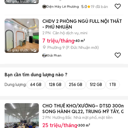
40 giây trước
2
5.0
19
đã bán
Điện Máy Lê Phương
CHDV 2 PHÒNG NGỦ FULL NỘI THẤT
- PHÚ NHUẬN
2 PN
Căn hộ dịch vụ, mini
7 triệu/tháng
40 m²
Phường 9
(
P. Đức Nhuận
mới)
40 giây trước
9
Khải Phan
Bạn cần tìm
dung lượng
nào ?
Dung lượng:
64 GB
128 GB
256 GB
512 GB
1 TB
2 
CHO THUÊ KHO/XƯỞNG– DTSD 300m2
SONG HÀNH QL22, TRUNG MỸ TÂY, Q1
2 PN
Hướng Bắc
Nhà mặt phố, mặt tiền
25 triệu/tháng
300 m²