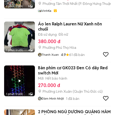
Phường Tân Thới Nhất
(
P. Đông Hưng Thuận
m
1 phút trước
5
VinhKa
Áo len Ralph Lauren Nữ Xanh nõn
chuối
Đã sử dụng
Đồ nữ
380.000 đ
Phường Phú Thọ Hòa
1 phút trước
4
4.9
61
đã bán
Thanh Xuan
Bàn phím cơ GK023 Đen Có dây Red
switch Mới
Mới
Hết bảo hành
270.000 đ
Phường Linh Xuân (Quận Thủ Đức cũ)
1 phút trước
3
1
đã bán
Đàm Minh Nhật
2 PHÒNG NGỦ DƯƠNG QUẢNG HÀM