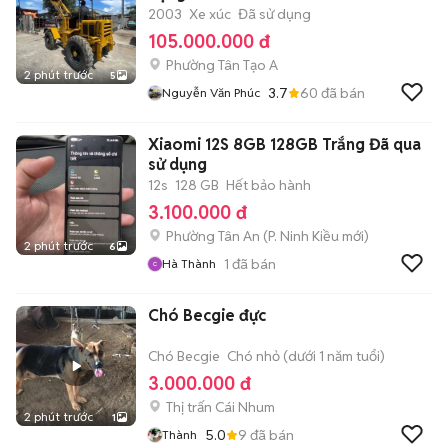
2003
Xe xúc
Đã sử dụng
105.000.000 đ
Phường Tân Tạo A
2 phút trước
5
3.7
60
đã bán
Nguyễn Văn Phúc
Xiaomi 12S 8GB 128GB Trắng Đã qua
sử dụng
12s
128 GB
Hết bảo hành
3.100.000 đ
Phường Tân An
(
P. Ninh Kiều
mới)
2 phút trước
6
1
đã bán
Hà Thành
Chó Becgie đực
Chó Becgie
Chó nhỏ (dưới 1 năm tuổi)
3.000.000 đ
Thị trấn Cái Nhum
2 phút trước
1
5.0
9
đã bán
Thành