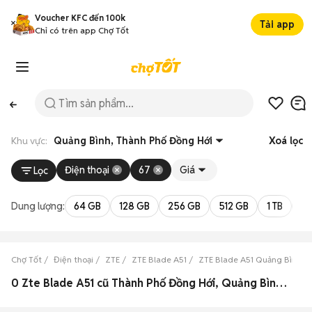
Voucher KFC đến 100k
Tải app
Chỉ có trên app Chợ Tốt
Khu vực:
Quảng Bình, Thành Phố Đồng Hới
Xoá lọc
Điện thoại
67
Giá
Lọc
Dung lượng:
64 GB
128 GB
256 GB
512 GB
1 TB
2 
Chợ Tốt
Điện thoại
ZTE
ZTE Blade A51
ZTE Blade A51 Quảng Bình
0 Zte Blade A51 cũ Thành Phố Đồng Hới, Quảng Bình đẹp