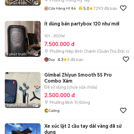
Phường Trung Mỹ Tây
1 phút trước
3
5.0
7293
đã bán
Cửa Hàng Ht 86
ít dùng bán partybox 120 như mới
101 - 300W
7.500.000 đ
Phường Hiệp Bình Chánh (Quận Thủ Đức cũ)
1 phút trước
1
4.3
3
đã bán
Duy
Gimbal Zhiyun Smooth 5S Pro
Combo Xám
Đã sử dụng (chưa sửa chữa)
2.500.000 đ
Phường Bình Trị Đông
1 phút trước
6
C
Cương
Xe xúc lật 2 cầu tay dài vàng đã sử
dụng