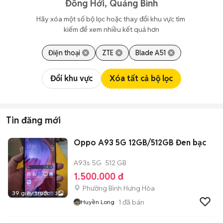
Đồng Hới, Quảng Bình
Hãy xóa một số bộ lọc hoặc thay đổi khu vực tìm 
kiếm để xem nhiều kết quả hơn
Điện thoại
ZTE
Blade A51
Đổi khu vực
Xóa tất cả bộ lọc
Tin đăng mới
Oppo A93 5G 12GB/512GB Đen bạc
A93s 5G
512 GB
1.500.000 đ
Phường Bình Hưng Hòa
39 giây trước
3
1
đã bán
Huyền Long