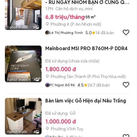
- RỦ NGAY NHÓM BẠN Ở CÙNG QUÁ
HỜI 😘🔥🔥
1 PN
Căn hộ dịch vụ, mini
6,8 triệu/tháng
35 m²
Phường 6
(
P. An Nhơn
mới)
1 phút trước
11
5.0
14
đã bán
Lê Thị Phương Trinh
Mainboard MSI PRO B760M-P DDR4
Đã sử dụng (chưa sửa chữa)
1.800.000 đ
Phường Tân Thành
(
P. Phú Thọ Hòa
mới)
1 phút trước
4
4.5
267
đã bán
PC Ngon Bổ Rẻ
Bàn làm việc Gỗ Hiện đại Nâu Trắng
Đã sử dụng
Gỗ
1.000.000 đ
Phường Vĩnh Tuy
1 phút trước
4